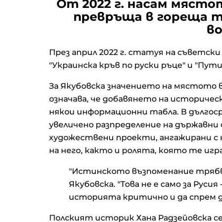
От 2022 г. насам място
превръща в гореща т
в
През април 2022 г. статуя на съветски
"Украинска кръв по руски ръце" и "Пути
За Якубовска значението на мястото 
означава, че добавянето на историче
някои информационни табла. В дългоср
увеличено разпределение на държавни 
художествени проекти, ангажирани с 
на него, както и ролята, която те игр
"Истинското възпоменание трябва
Якубовска. "Това не е само за Русия
историята критично и да спрем д
Полският историк Хана Радзейовска се