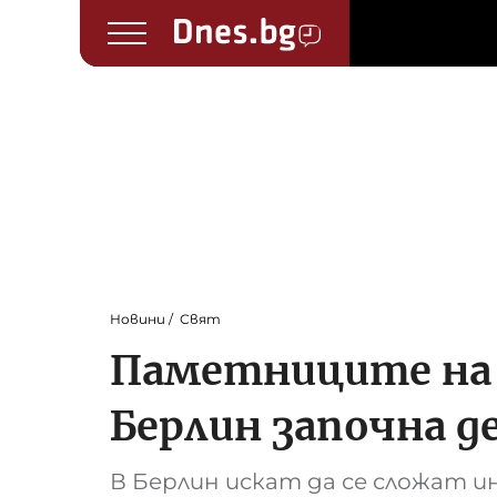
Новини
Свят
Паметниците на 
Берлин започна д
В Берлин искат да се сложат 