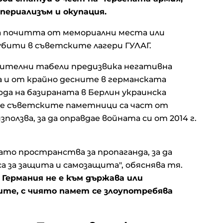
мпериализъм и окупация.
на почитта от мемориални места или
убити в съветските лагери ГУЛАГ.
нителни табели предизвика негативна
а и от крайно десните в германската
орда на базираната в Берлин украинска
 че съветските паметници са част от
олзва, за да оправдае войната си от 2014 г.
ато пространства за пропаганда, за да
а за защита и самозащита", обяснява тя.
Германия не е към държава или
ите, с чиято памет се злоупотребява