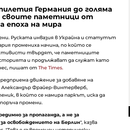
тилетия Германия до голяма
а своите паметници от
 епоха на мира
омени. Руската инвазия в Украйна и статутът
рия промениха начина, по който се
активисти твърдят, че паметниците
сторията и продължават да служат като
днес, пишат от
The Times.
предприема движение за добавяне на
 Александър Фрайер-Винтерверб,
ник, в който се намира паркът, иска да
епоръча промени.
едимно за пропаганда, а не за
 за освобождението на Берлин
", казва
es. "Това е съвременен исторически