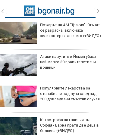
Пожарът на АМ "Тракия": Огънят
се разрасна, включиха
хеликоптер в гасенето (+ВИДЕО)
Атаки на хутите в Йемен убиха
най-малко 30 правителствени
войници
Популярните лекарства за
отслабване под лупа след над
200 докладвани смъртни случая
Катастрофа на главния път
София - Варна прати две деца в
болница (+ВИДЕО)