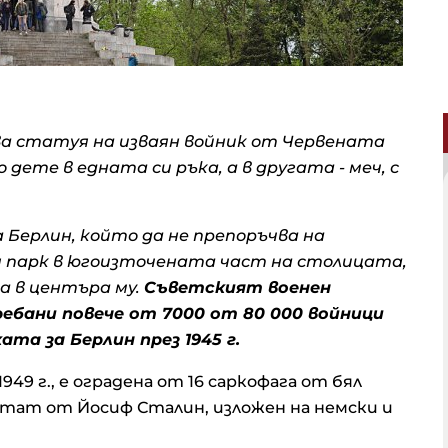
ва статуя на изваян войник от Червената
ете в едната си ръка, а в другата - меч, с
 Берлин, който да не препоръчва на
 парк в югоизточената част на столицата,
а в центъра му.
Съветският военен
ебани повече от 7000 от 80 000 войници
та за Берлин през 1945 г.
49 г., е оградена от 16 саркофага от бял
цитат от Йосиф Сталин, изложен на немски и