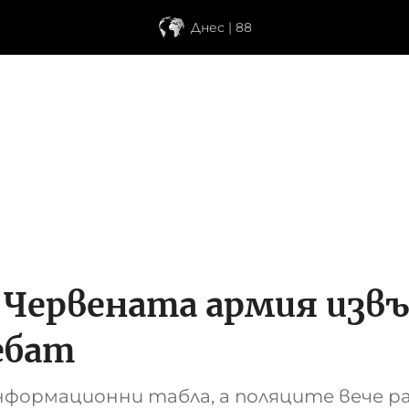
Днес | 88
Червената армия извън
ебат
информационни табла, а поляците вече 