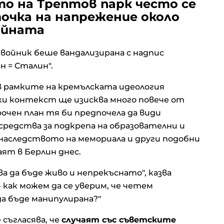
то на Трептов парк често се
очка на напрежение около
ойната
 войник беше вандализирана с надпис
н = Сталин".
в рамките на кремълската идеология
ски контекст ще изисква много повече от
очен план тя би предпочела да види
средства за подкрепа на образователни и
наследството на мемориала и други подобни
аят в Берлин днес.
 да бъде живо и непрекъснато", казва
 - как можем да се уверим, че четем
а бъде манипулирана?"
 съгласява, че
случаят със съветските