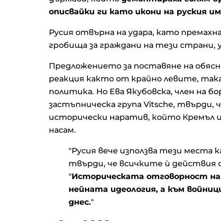
описвайки ги като икони на руския и
Русия отвърна на удара, като премах
гробища за граждани на тези страни, 
Предложението за поставяне на обяс
реакция както от крайно левите, так
политика. Но Ева Якубовска, член на б
застъпническа група Vitsche, твърди,
исторически наратив, който Кремъл изп
насам.
"Русия вече използва тези места к
твърди, че всичките ѝ действия с
"
Историческата отговорност на 
нейната идеология, а към войниц
днес.
"