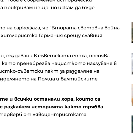
да прикривам нещо, но искам да бъде
Румъния се опитва да доведе
 на саркофага, че "Втората световна война
водите на Дунав до ядрените си
а хитлеристка Германия срещу славния
реактори
и, създавани в съветската епоха, посочва
18 хил. души вече са посетили
изложбата на творби от
5, като пренебрегва нацисткото нахлуване в
Салвадор Дали в Перник
цистко-съветски пакт за разделяне на
разделянето на Полша и балтийските
"Градус" инвестира в
оборудване, за да интегрира
птицевъдния комплекс в
те и всички останали хора, които са
Бургаско
 не разкажем историята както трябва
интерверб от лявоцентристката
Седмичните молби за помощи
при безработица в САЩ леко се
увеличават