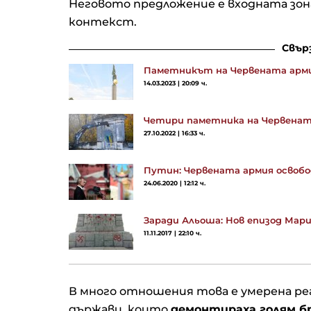
Неговото предложение е входната зона
контекст.
Свър
Паметникът на Червената армия
14.03.2023 | 20:09 ч.
Четири паметника на Червенат
27.10.2022 | 16:33 ч.
Путин: Червената армия освобо
24.06.2020 | 12:12 ч.
Заради Альоша: Нов епизод Мари
11.11.2017 | 22:10 ч.
В много отношения това е умерена ре
държави, които
демонтираха голям б