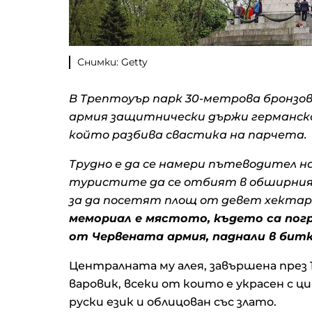
Снимки: Getty
В Трептоуър парк 30-метрова бронзо
армия защитнически държи германско д
който разбива свастика на парчета.
Трудно е да се намери пътеводител на
туристите да се отбият в обширния
за да посетят площ от девет хектар
мемориал е мястото, където са погр
от Червената армия, паднали в битка
Централната му алея, завършена през 19
варовик, всеки от които е украсен с 
руски език и облицован със злато.