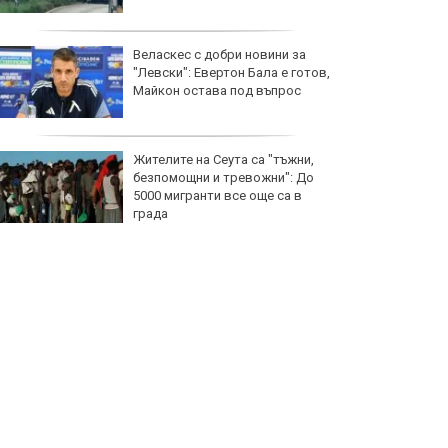
Веласкес с добри новини за
"Левски": Евертон Бала е готов,
Майкон остава под въпрос
Жителите на Сеута са "тъжни,
безпомощни и тревожни": До
5000 мигранти все още са в
града