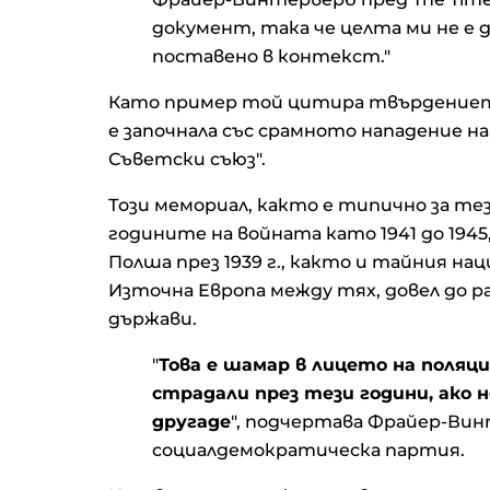
документ, така че целта ми не е 
поставено в контекст."
Като пример той цитира твърдението
е започнала със срамното нападение н
Съветски съюз".
Този мемориал, както е типично за тез
годините на войната като 1941 до 194
Полша през 1939 г., както и тайния на
Източна Европа между тях, довел до 
държави.
"
Това е шамар в лицето на поляци
страдали през тези години, ако
другаде
", подчертава Фрайер-В
социалдемократическа партия.