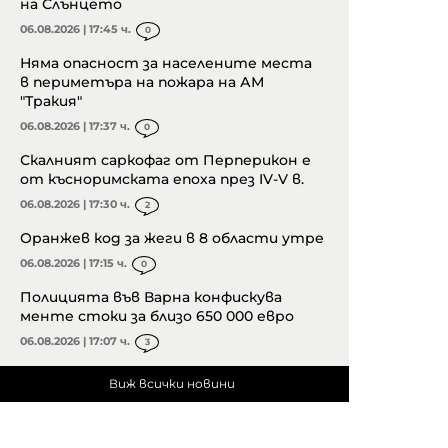
на Слънцето
06.08.2026 | 17:45 ч.
0
Няма опасност за населените места
в периметъра на пожара на АМ
"Тракия"
06.08.2026 | 17:37 ч.
0
Скалният саркофаг от Перперикон е
от късноримската епоха през IV-V в.
06.08.2026 | 17:30 ч.
2
Оранжев код за жеги в 8 области утре
06.08.2026 | 17:15 ч.
0
Полицията във Варна конфискува
менте стоки за близо 650 000 евро
06.08.2026 | 17:07 ч.
3
Виж всички новини