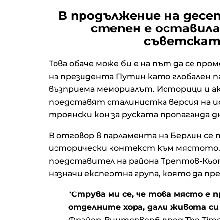
В продължение на десе
степен е оставил
съветската
Това обаче може би е на път да се пр
на президента Путин като глобален па
възприема мемориалът. Историци и 
представят сталинистка версия на и
троянски кон за руската пропаганда 
В отговор в парламента на Берлин се 
исторически контекст към мястото.
представител на района Трептов-Кьопе
назначи експертна група, която да пр
"
Струва ми се, че това място е пр
отделните хора, дали живота си
Фрайер-Винтерверб пред The ​​Tim