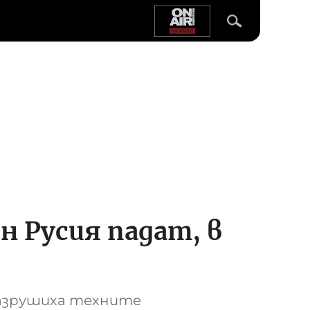
 Русия падат, в
разрушиха техните