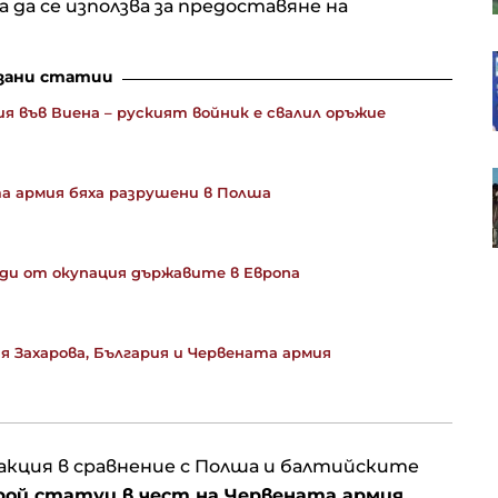
 да се използва за предоставяне на
България, Румъния и Испания
зани статии
засилват охраната на
въздушното пространство на
 във Виена – руският войник е свалил оръжие
НАТО
S&P 500 остава почти без
а армия бяха разрушени в Полша
промяна, Nasdaq се понижава*
ди от окупация държавите в Европа
я Захарова, България и Червената армия
акция в сравнение с Полша и балтийските
рой статуи в чест на Червената армия,