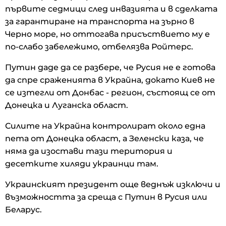
първите седмици след инвазията и в сделката
за гарантиране на транспорта на зърно в
Черно море, но оттогава присъствието му е
по-слабо забележимо, отбелязва Ройтерс.
Путин даде да се разбере, че Русия не е готова
да спре сраженията в Украйна, докато Киев не
се изтегли от Донбас - регион, състоящ се от
Донецка и Луганска област.
Силите на Украйна контролират около една
пета от Донецка област, а Зеленски каза, че
няма да изостави тази територия и
десетките хиляди украинци там.
Украинският президент още веднъж изключи и
възможността за среща с Путин в Русия или
Беларус.