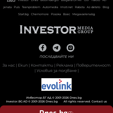
Investor
Dnes
Bloombergtv
Bulgaria On Air
Gol
Tialoto
Az-
jenata
Puls
Teenproblem
Automedia
Imoti.net
Rabota
Az-deteto
Blog
Start.bg
Chernomore
Posoka
Boec
Megavselena.bg
ПОСЛЕДВАЙТЕ НИ
За нас
|
Екип
|
Контакти
|
Реклама
|
Поверителност
|
Условия за ползване
|
Инвестор.БГ АД © 2001-2026 Dnes.bg
Investor.BG AD © 2001-2026 Dnes.bg
All rights reserved.
Contact us