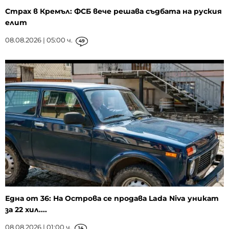
Страх в Кремъл: ФСБ вече решава съдбата на руския
елит
08.08.2026 | 05:00 ч.
49
Една от 36: На Острова се продава Lada Niva уникат
за 22 хил....
08.08.2026 | 01:00 ч.
14