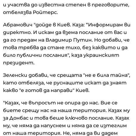
и участва до известна степен в преговорите,
отбелязва Ройтерс.
Абрамович "дойде в Киев. Каза: “Информирам ви
директно. И искам да взема послание от вас и
да го предам на Владимир Путин. Но добави, че
това трябва да стане тихо, без каквито и да
било публични послания", каза украинският
президент.
Зеленски добави, че срещата "не е била тайна",
като отбеляза, че руснаците искат да знаят
какво "е готов да направи" Киев.
"Казах, че въпросът не опира до нас. Вие се
биете срещу нас на наша територия. Казах му
за Донбас и това беше ключово послание. Казах
му, че няма да напуснем и няма да се изтеглим
от наша територия. Не, няма да ви дадем