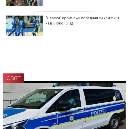
"Левски" продължи победния си ход с 2:0
над "Локо" (Пд)
СВЯТ