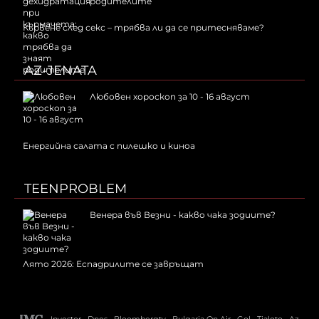
родителите
Кървене след секс – трябва ли да се притесняваме?
AZ-JENATA
Любовен хороскоп за 10 - 16 август
Енергийна салата с пилешко и киноа
TEENPROBLEM
Венера във Везни - какво чака зодиите?
Лято 2026: Еспадрилите се завръщат