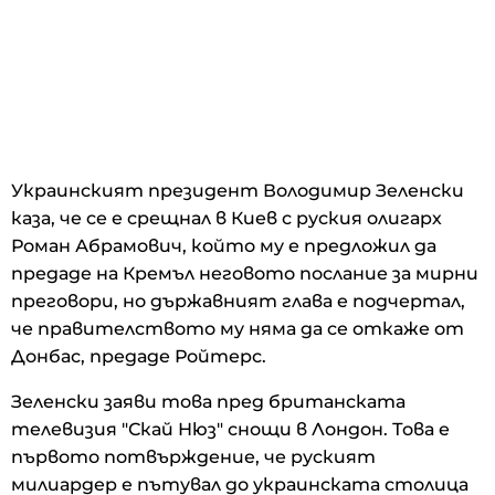
Украинският президент Володимир Зеленски
каза, че се е срещнал в Киев с руския олигарх
Роман Абрамович, който му е предложил да
предаде на Кремъл неговото послание за мирни
преговори, но държавният глава е подчертал,
че правителството му няма да се откаже от
Донбас, предаде Ройтерс.
Зеленски заяви това пред британската
телевизия "Скай Нюз" снощи в Лондон. Това е
първото потвърждение, че руският
милиардер е пътувал до украинската столица