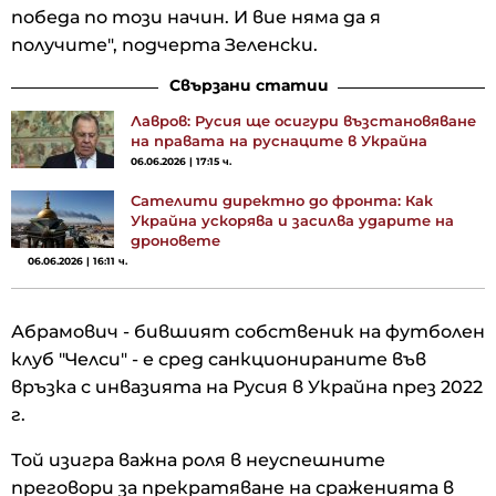
победа по този начин. И вие няма да я
получите", подчерта Зеленски.
Свързани статии
Лавров: Русия ще осигури възстановяване
на правата на руснаците в Украйна
06.06.2026 | 17:15 ч.
Сателити директно до фронта: Как
Украйна ускорява и засилва ударите на
дроновете
06.06.2026 | 16:11 ч.
Абрамович - бившият собственик на футболен
клуб "Челси" - е сред санкционираните във
връзка с инвазията на Русия в Украйна през 2022
г.
Той изигра важна роля в неуспешните
преговори за прекратяване на сраженията в