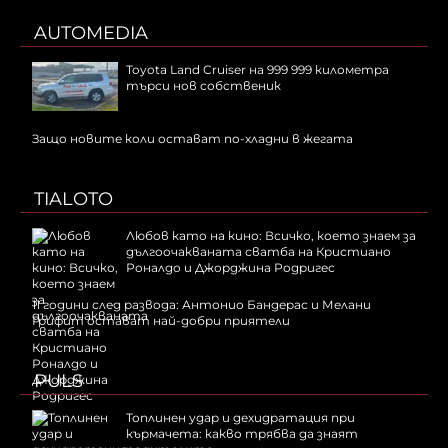
AUTOMEDIA
Toyota Land Cruiser на 999 999 километра
търси нов собственик
Защо новите коли остават по-хладни в жегата
TIALOTO
Любов като на кино: Всичко, което знаем за
дългоочакваната сватба на Кристиано
Роналдо и Джорджина Родригес
11 години след развода: Антонио Бандерас и Мелани
Грифит остават най-добри приятели
PULS
Топлинен удар и дехидратация при
кърмачета: какво трябва да знаят