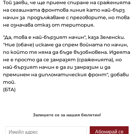
Той заяви, че ще приеме спиране на сраженията
на сегашната фронтова линия като най-бърз
начин за продължаване с преговорите, но това
не означава отказ от територия.
"Да, това е най-бързият начин", каза Зеленски.
"Ние (обаче) искаме да спрем войната по начин,
по който тя няма да бъде възобновена. Идеята
не е просто да се замразят (сраженията), но
най-бързият начин е да ги замразим и да
преминем на дипломатическия фронт", добави
той.
(БТА)