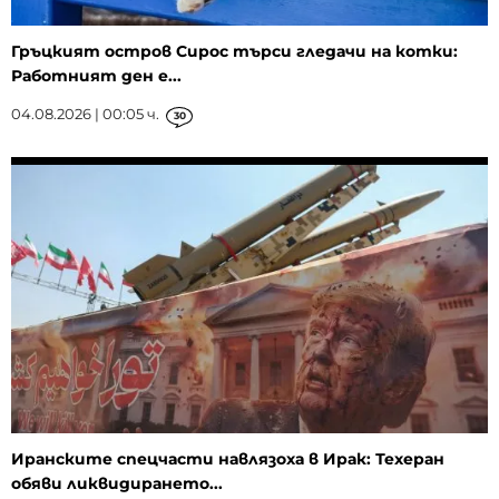
Гръцкият остров Сирос търси гледачи на котки:
Работният ден е...
04.08.2026 | 00:05 ч.
30
Иранските спецчасти навлязоха в Ирак: Техеран
обяви ликвидирането...