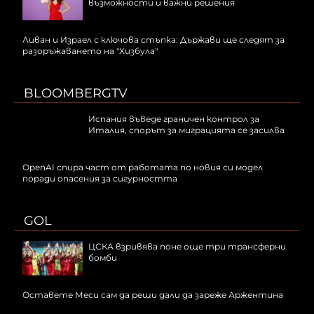
възможности и важни решения
Ливан и Израел с ключова стъпка: Държави ще следят за
разоръжаването на "Хизбула"
BLOOMBERGTV
Испания въведе граничен контрол за
Италия, спорът за миграцията се засилва
OpenAI спира част от работата по новия си модел
поради опасения за сигурността
GOL
ЦСКА взривява поне още три трансферни
бомби
Оставете Меси сам да реши дали да зареже Аржентина