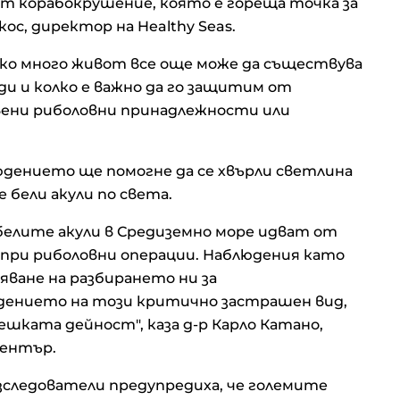
т корабокрушение, която е гореща точка за
ос, директор на Healthy Seas.
ко много живот все още може да съществува
и и колко е важно да го защитим от
ени риболовни принадлежности или
юдението ще помогне да се хвърли светлина
бели акули по света.
белите акули в Средиземно море идват от
 при риболовни операции. Наблюдения като
яване на разбирането ни за
дението на този критично застрашен вид,
шката дейност", каза д-р Карло Катано,
център.
зследователи предупредиха, че големите