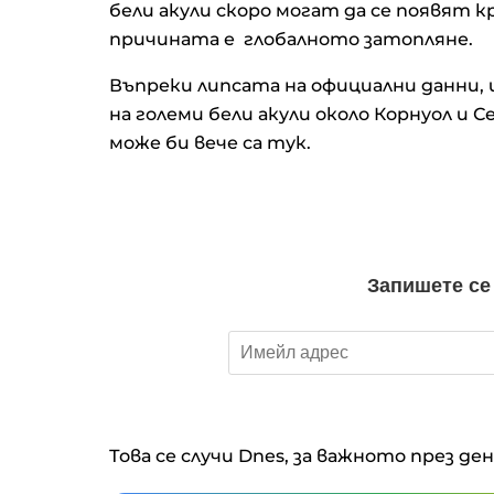
бели акули скоро могат да се появят 
причината е глобалното затопляне.
Въпреки липсата на официални данни
на големи бели акули около Корнуол и 
може би вече са тук.
Това се случи Dnes, за важното през де