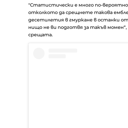
"Статистически е много по-вероятно
отколкото да срещнете такова ембл
десетилетия в гмуркане в останки от 
нищо не ви подготвя за такъв момен“, 
срещата.