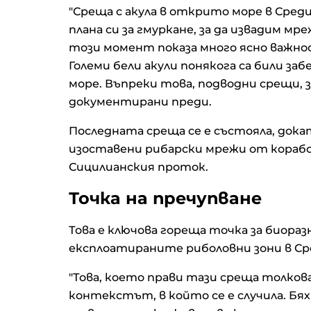
"Среща с акула в открито море в Среди
плана си за гмуркане, за да извадим 
този момент показа много ясно важно
Големи бели акули понякога са били за
море. Въпреки това, подводни срещи, з
документирани преди.
Последната среща се е състояла, док
изоставени рибарски мрежи от кораб
Сицилианския проток.
Точка на пречупване
Това е ключова гореща точка за биораз
експлоатираните риболовни зони в Ср
"Това, което прави тази среща толкова 
контекстът, в който се е случила. Бя