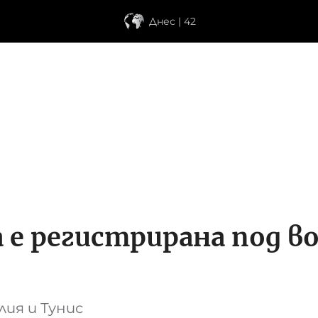
Днес | 42
 е регистрирана под в
лия и Тунис