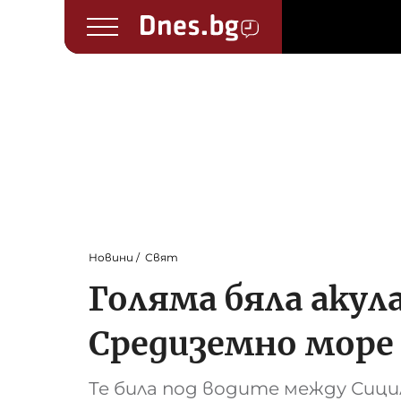
Новини
Свят
Голяма бяла акула
Средиземно море
Те била под водите между Сици