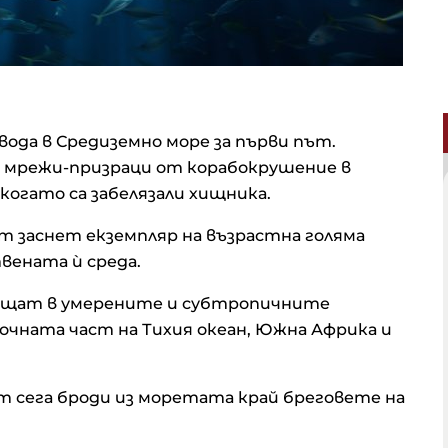
д вода в Средиземно море за първи път.
ли мрежи-призраци от корабокрушение в
когато са забелязали хищника.
т заснет екземпляр на възрастна голяма
вената ѝ среда.
срещат в умерените и субтропичните
очната част на Тихия океан, Южна Африка и
 сега броди из моретата край бреговете на