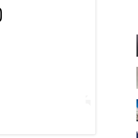
Енергийният бизнес на Huawei
намира нови пазари
Партията на унгарския премиер
номинира бивш съдя от
Върховния съд за президент
Зеленски от Белград: Украйна
няма време за скептицизъм
Финландия разработи пясъчна