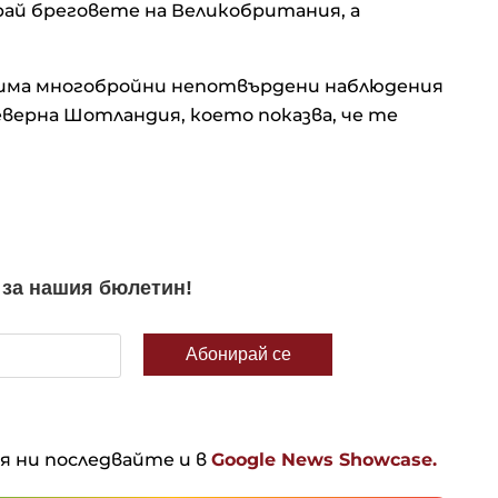
край бреговете на Великобритания, а
, има многобройни непотвърдени наблюдения
Северна Шотландия, което показва, че те
ня ни последвайте и в
Google News Showcase.