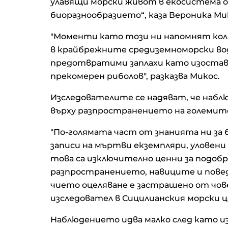
улавящи морски живот в екосистема о
биоразнообразието“, каза Вероника Мик
"Моменти като този ни напомнят кол
в крайбрежните средиземноморски вод
предотвратими заплахи като изостав
прекомерен риболов", разказва Микос.
Изследователите се надяват, че набл
върху разпространението на големите 
"По-голямата част от знанията ни за 
записи на мъртви екземпляри, уловени
това са изключително ценни за подобр
разпространението, навиците и пове
чието оцеляване е застрашено от чове
изследовател в Сицилианския морски 
Наблюдението идва малко след като и