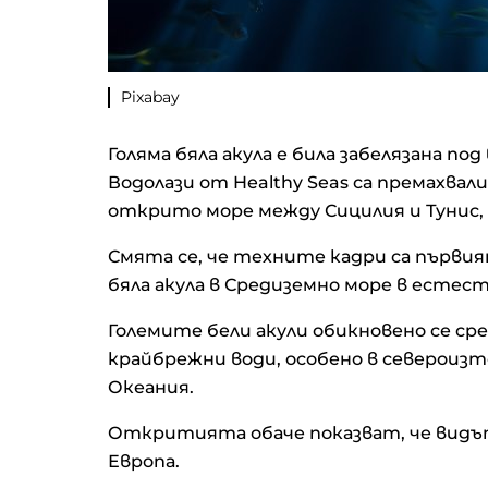
Pixabay
Голяма бяла акула е била забелязана по
Водолази от Healthy Seas са премахва
открито море между Сицилия и Тунис, 
Смята се, че техните кадри са първия
бяла акула в Средиземно море в естест
Големите бели акули обикновено се 
крайбрежни води, особено в североизт
Океания.
Откритията обаче показват, че видът
Европа.