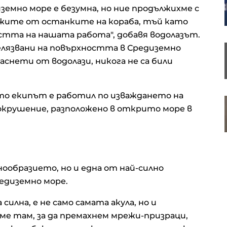
батерия, в която няма
земно море е безумна, но ние продължихме с
редкоземни елементи
мрежите от останките на кораба, тъй като
стта на нашата работа", добавя водолазът.
белязвани на повърхността в Средиземно
Страните в Прибалтика се
трансформират от жертви на
аснети от водолази, никога не са били
съветския режим в технологични
хъбове
ато екипът е работил по изваждането на
Турция ограничава
окрушение, разположено в открито море в
корабоплаването в Черно море
след нарастване на атаките
нообразието, но и една от най-силно
едиземно море.
силна, е не само самата акула, но и
хме там, за да премахнем мрежи-призраци,