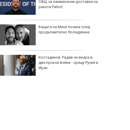
САЩ за ежемесечни доставки на
ракети Patriot
Бащата на Меси почина след
продължително боледуване
Костадинов: Радев ни вкара в
две прокси войни - срещу Русия и
Иран