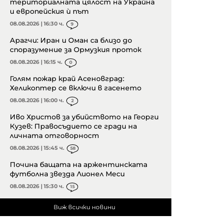
териториалната цялост на Украйна
и европейския ѝ път
08.08.2026 | 16:30 ч.
9
Арагчи: Иран и Оман са близо до
споразумение за Ормузкия проток
08.08.2026 | 16:15 ч.
0
Голям пожар край Асеновград:
Хеликоптер се включи в гасенето
08.08.2026 | 16:00 ч.
2
Иво Христов за убийството на Георги
Кузев: Правосъдието се гради на
личната отговорност
08.08.2026 | 15:45 ч.
58
Почина бащата на аржентинската
футболна звезда Лионел Меси
08.08.2026 | 15:30 ч.
15
Виж всички новини