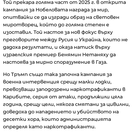
Той прекара голяма част от 2025 г. в открита
кампания за Нобеловата награда за мир,
опитвайки се да изгради образ на световен
миротворец, който до голяма степен е
изоставил. Той настоя за нов фокус върху
преговорите между Русия и Украйна, които не
дадоха резултати, и оказа натиск върху
израелския премиер Бенямин Нетаняху да
настоява за мирно споразумение в Газа.
Но Тръмп също така започна кампания за
военна интервенция срещу малки лодки,
превозващи заподозрени наркотрафиканти в
Карибите, серия от атаки, продължили цяла
година, срещу цели, някога смятани за цивилни,
доведоха до нападението и убийството на
десетки хора, които администрацията
определя като наркотрафиканти.