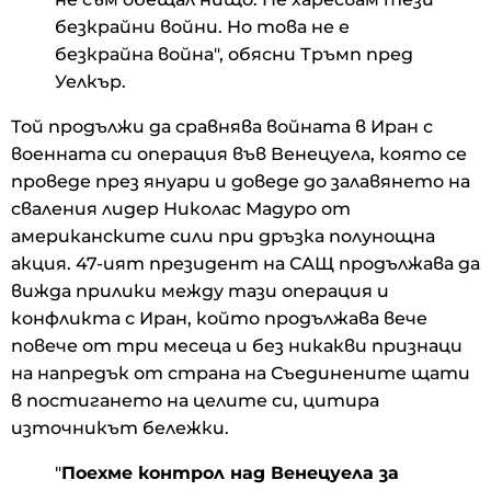
безкрайни войни. Но това не е
безкрайна война", обясни Тръмп пред
Уелкър.
Той продължи да сравнява войната в Иран с
военната си операция във Венецуела, която се
проведе през януари и доведе до залавянето на
сваления лидер Николас Мадуро от
американските сили при дръзка полунощна
акция. 47-ият президент на САЩ продължава да
вижда прилики между тази операция и
конфликта с Иран, който продължава вече
повече от три месеца и без никакви признаци
на напредък от страна на Съединените щати
в постигането на целите си, цитира
източникът бележки.
"
Поехме контрол над Венецуела за