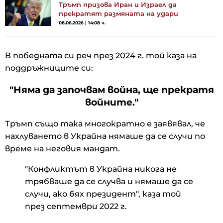
Тръмп призова Иран и Израел да
прекратят размяната на удари
08.06.2026 | 14:08 ч.
В победната си реч през 2024 г. той каза на
поддръжниците си:
"Няма да започвам война, ще прекратя
войните."
Тръмп също така многократно е заявявал, че
нахлуването в Украйна нямаше да се случи по
време на неговия мандат.
"Конфликтът в Украйна никога не
трябваше да се случва и нямаше да се
случи, ако бях президент", каза той
през септември 2022 г.