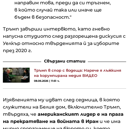
направим това, преди да си тръгнем,
в който случай така или иначе ще
бъдем в безопасност."
Тръмп завърши интервюто, като гневно
напусна студиото след разгорещена дискусия с
Уелкър относно твърденията й за изборите
през 2020 г.
Свързани статии
Тръмп в спор с водеща: Нарече я лъжкиня
на корумпирана медия ВИДЕО
08.06.2026 | 11:51 ч.
Изявленията му идват след седмица, в която
служители на Белия дом, включително Тръмп,
твърдяха, че
американският лидер е на прага
на прекратяване на войната в Иран
и че има
мирно споразумение на бюрото си, което