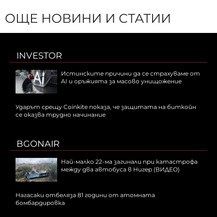
ОЩЕ НОВИНИ И СТАТИИ
INVESTOR
Истинските причини да се страхуваме от
AI и оръжията за масово унищожение
Ударът срещу Coinkite показа, че защитата на биткойн
се оказва трудно начинание
BGONAIR
Най-малко 22-ма загинали при катастрофа
между два автобуса в Нигер (ВИДЕО)
Нагасаки отбеляза 81 години от атомната
бомбардировка