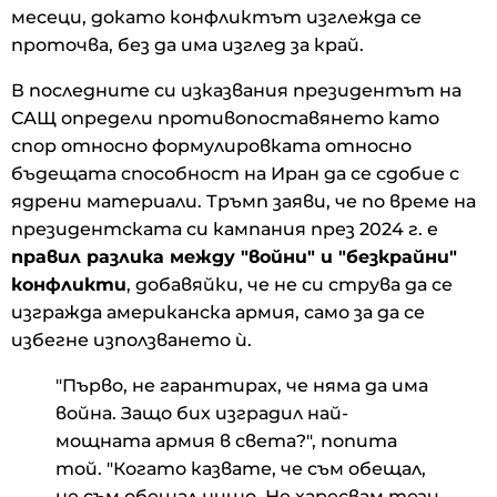
месеци, докато конфликтът изглежда се
проточва, без да има изглед за край.
В последните си изказвания президентът на
САЩ определи противопоставянето като
спор относно формулировката относно
бъдещата способност на Иран да се сдобие с
ядрени материали. Тръмп заяви, че по време на
президентската си кампания през 2024 г. е
правил разлика между "войни" и "безкрайни"
конфликти
, добавяйки, че не си струва да се
изгражда американска армия, само за да се
избегне използването ѝ.
"Първо, не гарантирах, че няма да има
война. Защо бих изградил най-
мощната армия в света?", попита
той. "Когато казвате, че съм обещал,
не съм обещал нищо. Не харесвам тези