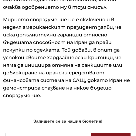
очаква одобрението му в този смисъл.
Мирното споразумение не е сключено и в
неделя американският президент заяви, че
иска допълнителни гаранции относно
бъдещата способност на Иран да прави
покупки по сделката. Той добави, в опит да
успокои своите хардлайнерски критици, че
няма да инициира отмяна на санкциите или
деблокиране на ирански средства от
финансовата система на САЩ, докато Иран не
демонстрира спазване на някое бъдещо
споразумение.