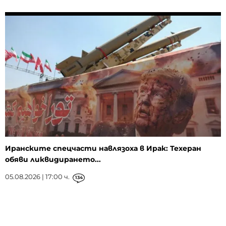
Иранските спецчасти навлязоха в Ирак: Техеран
обяви ликвидирането...
05.08.2026 | 17:00 ч.
134