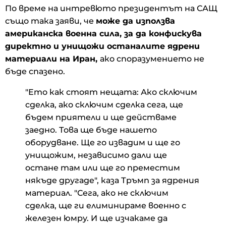
По време на интревюто президентът на САЩ
също така заяви, че
може да използва
американска военна сила, за да конфискува
директно и унищожи останалите ядрени
материали на Иран,
ако споразумението не
бъде спазено.
"Ето как стоят нещата: Ако сключим
сделка, ако сключим сделка сега, ще
бъдем приятели и ще действаме
заедно. Това ще бъде нашето
оборудване. Ще го извадим и ще го
унищожим, независимо дали ще
остане там или ще го преместим
някъде другаде", каза Тръмп за ядрения
материал. "Сега, ако не сключим
сделка, ще ги елиминираме военно с
железен юмру. И ще изчакаме да