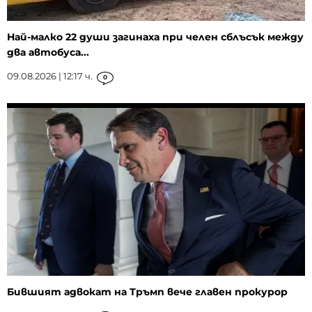
Най-малко 22 души загинаха при челен сблъсък между
два автобуса...
09.08.2026 | 12:17 ч.
0
Бившият адвокат на Тръмп вече главен прокурор