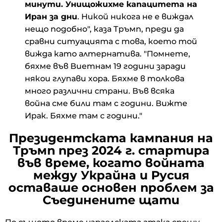
минути. Унищожихме капацитета на
Иран за дни
. Никой никога не е виждал
нещо подобно", каза Тръмп, преди да
сравни ситуацията с това, което той
вижда като алтернатива. "Помнете,
бяхме във Виетнам 19 години заради
някои глупави хора. Бяхме в толкова
много различни страни. Във всяка
война сме били там с години. Вижте
Ирак. Бяхме там с години."
Президентската кампания на
Тръмп през 2024 г. стартира
във време, когато войната
между Украйна и Русия
оставаше основен проблем за
Съединените щати