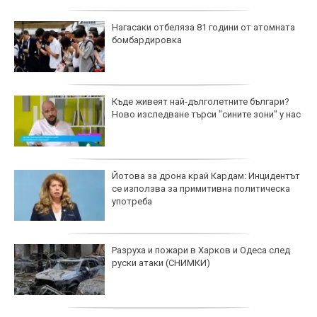
Нагасаки отбеляза 81 години от атомната
бомбардировка
Къде живеят най-дълголетните българи?
Ново изследване търси "сините зони" у нас
Йотова за дрона край Кардам: Инцидентът
се използва за примитивна политическа
употреба
Разруха и пожари в Харков и Одеса след
руски атаки (СНИМКИ)