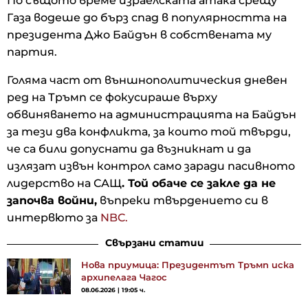
По същото време израелската атака срещу
Газа водеше до бърз спад в популярността на
президента Джо Байдън в собствената му
партия.
Голяма част от външнополитическия дневен
ред на Тръмп се фокусираше върху
обвиняването на администрацията на Байдън
за тези два конфликта, за които той твърди,
че са били допуснати да възникнат и да
излязат извън контрол само заради пасивното
лидерство на САЩ
. Той обаче се закле да не
започва войни,
въпреки твърдението си в
интервюто за
NBC.
Свързани статии
Нова приумица: Президентът Тръмп иска
архипелага Чагос
08.06.2026 | 19:05 ч.