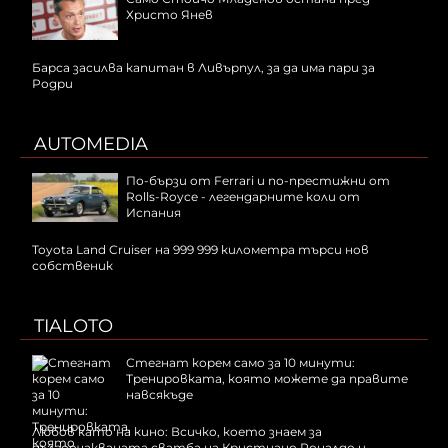
Христо Янев
Барса засилва капитан в Ливърпул, за да има пари за
Родри
AUTOMEDIA
По-бързи от Ferrari и по-престижни от
Rolls-Royce - легендарните коли от
Испания
Toyota Land Cruiser на 999 999 километра търси нов
собственик
TIALOTO
Стегнат корем само за 10 минути:
Тренировката, която можете да правите
навсякъде
Любов като на кино: Всичко, което знаем за
дългоочакваната сватба на Кристиано Роналдо и