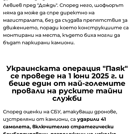
Левиев пред "Дождь". Според него, шофьорът
няма да може да спре директно на
магистралата, без да създава препятствия за
движението, поради което конструкциите са
монтирани на места, където биха могли да
бъдат паркирани камиони.
Украинската операция "Паяк"
се проведе на 1 юни 2025 г. и
беше един от най-големите
провали на руските тайни
служби
Според оценки на СБУ, атакуващи дронове,
изстреляни от камиони, са
ударили 41
самолета, включително стратегически