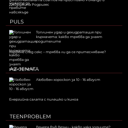
Джорджина Родригес
PULS
Топлинен удар и дехидратация при
кърмачета: какво трябва да знаят
родителите
Кървене след секс – трябва ли да се притесняваме?
AZ-JENATA
Любовен хороскоп за 10 - 16 август
Енергийна салата с пилешко и киноа
TEENPROBLEM
Венера във Везни - какво чака зодиите?