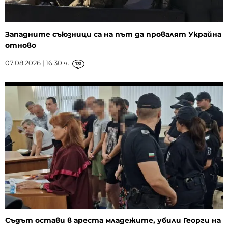
Западните съюзници са на път да провалят Украйна
отново
07.08.2026 | 16:30 ч.
131
Съдът остави в ареста младежите, убили Георги на