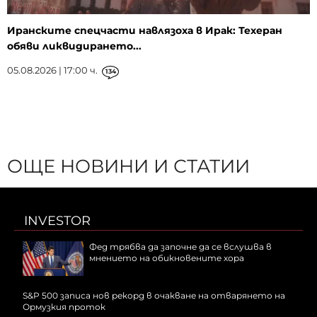
Иранските спецчасти навлязоха в Ирак: Техеран
обяви ликвидирането...
05.08.2026 | 17:00 ч.
134
ОЩЕ НОВИНИ И СТАТИИ
INVESTOR
Фед трябва да започне да се вслушва в
мнението на обикновените хора
S&P 500 записа нов рекорд в очакване на отварянето на
Ормузкия проток