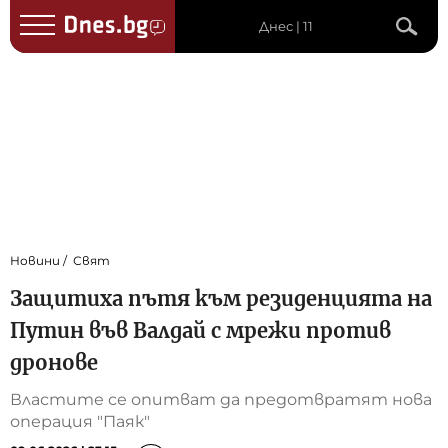
Днес | 11
Новини
Свят
Защитиха пътя към резиденцията на
Путин във Валдай с мрежи против
дронове
Властите се опитват да предотвратят нова
операция "Паяк"