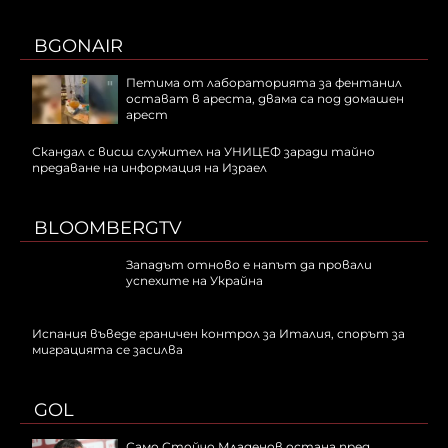
BGONAIR
Петима от лабораторията за фентанил
остават в ареста, двама са под домашен
арест
Скандал с висш служител на УНИЦЕФ заради тайно
предаване на информация на Израел
BLOOMBERGTV
Западът отново е напът да провали
успехите на Украйна
Испания въведе граничен контрол за Италия, спорът за
миграцията се засилва
GOL
Само Стойчо Младенов остана пред