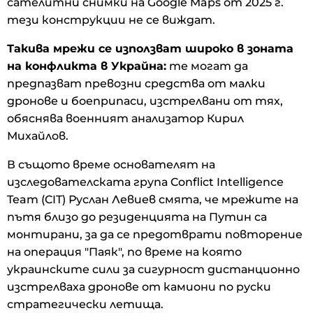
сателитни снимки на Google Maps от 2025 г.
тези конструкции не се виждат.
Такива мрежи се използват широко в зоната
на конфликта в Украйна:
те могат да
предпазват превозни средства от малки
дронове и боеприпаси, изстрелвани от тях,
обяснява военният анализатор Кирил
Михайлов.
В същото време основателят на
изследователската група Conflict Intelligence
Team (CIT) Руслан Левиев смята, че мрежите на
пътя близо до резиденцията на Путин са
монтирани, за да се предотврати повторение
на операция "Паяк", по време на която
украинските сили за сигурност дистанционно
изстрелваха дронове от камиони по руски
стратегически летища.