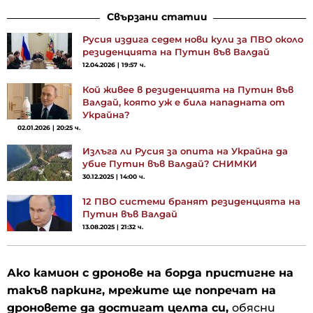
Свързани статии
Русия издига седем нови кули за ПВО около
резиденцията на Путин във Валдай
12.04.2026 | 19:57 ч.
Кой живее в резиденцията на Путин във
Валдай, която уж е била нападната от
Украйна?
02.01.2026 | 20:25 ч.
Излъга ли Русия за опита на Украйна да
убие Путин във Валдай? СНИМКИ
30.12.2025 | 14:00 ч.
12 ПВО системи бранят резиденцията на
Путин във Валдай
13.08.2025 | 21:32 ч.
Ако камион с дронове на борда пристигне на
такъв паркинг, мрежите ще попречат на
дроновете да достигат целта си,
обясни