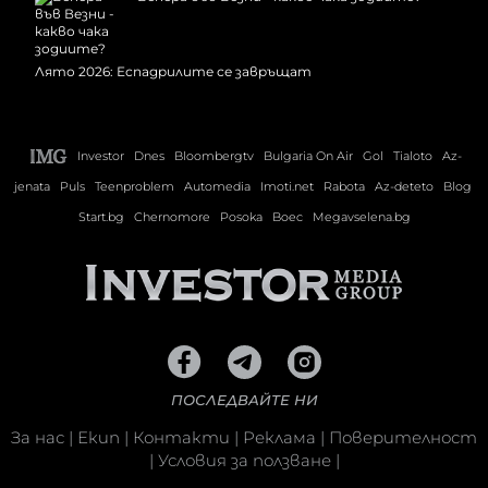
Лято 2026: Еспадрилите се завръщат
Investor
Dnes
Bloombergtv
Bulgaria On Air
Gol
Tialoto
Az-
jenata
Puls
Teenproblem
Automedia
Imoti.net
Rabota
Az-deteto
Blog
Start.bg
Chernomore
Posoka
Boec
Megavselena.bg
ПОСЛЕДВАЙТЕ НИ
За нас
|
Екип
|
Контакти
|
Реклама
|
Поверителност
|
Условия за ползване
|