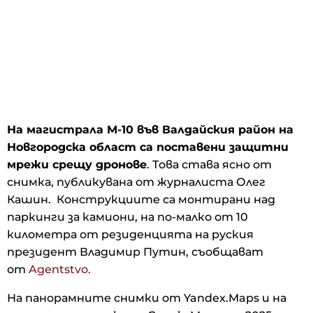
На магистрала М-10 във Валдайския район на
Новгородска област са поставени защитни
мрежи срещу дронове
. Това става ясно от
снимка, публикувана от журналиста Олег
Кашин. Конструкциите са монтирани над
паркинги за камиони, на по-малко от 10
километра от резиденцията на руския
президент Владимир Путин, съобщават
от
Agentstvo.
На панорамните снимки от Yandex.Maps и на