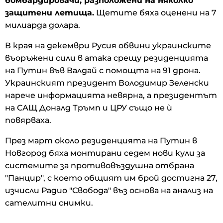
бомбардировачи, разположени на няколко
защитени летища.
Щетите бяха оценени на 7
милиарда долара.
В края на декември Русия обвини украинските
въоръжени сили в атака срещу резиденцията
на Путин във Валдай с помощта на 91 дрона.
Украинският президент Володимир Зеленски
нарече информацията невярна, а президентът
на САЩ Доналд Тръмп и ЦРУ също не ѝ
повярваха.
През март около резиденцията на Путин в
Новгород бяха монтирани седем нови кули за
системите за противовъздушна отбрана
"Панцир", с което общият им брой достигна 27,
изчисли Радио "Свобода" въз основа на анализ на
сателитни снимки.