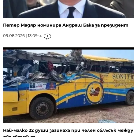
Петер Мадяр номинира Андраш Бака за президент
09.08.2026 | 13:09 ч.
1
Най-малко 22 души загинаха при челен сблъсък между