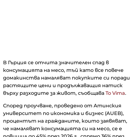
В Гърция се отчита значителен спад в
консумацията на месо, тъй като все повече
домакинства намаляват покупките си поради
растящите цени и продължаващия натиск
върху разходите за живот, съобщава
To Vima
.
Според проучване, проведено от Атинския
университет по икономика и бизнес (AUEB),
процентът на гражданите, които заявяват,
че намаляват консумацията си на месо, се е
повишил до 45% през 2026 г., спрямо 36% през