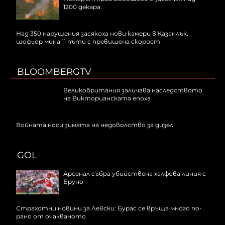
1200 декара
Над 350 нарушения засякоха нови камери в Казанлък,
шофьор мина 11 пъти с превишена скорост
BLOOMBERGTV
Великобритания заличава наследството
на Викторианската епоха
Войната носи зимата на недоволство за дизел
GOL
Арсенал събра убийствена халфова линия с
Бруно
Страхотни новини за Левски: Бурас се връща много по-
рано от очакваното