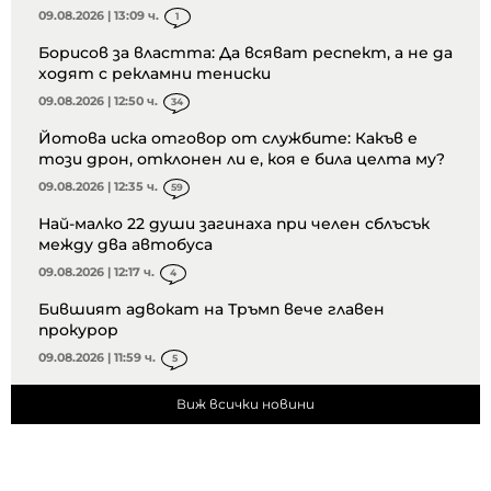
09.08.2026 | 13:09 ч.
1
Борисов за властта: Да всяват респект, а не да
ходят с рекламни тениски
09.08.2026 | 12:50 ч.
34
Йотова иска отговор от службите: Какъв е
този дрон, отклонен ли е, коя е била целта му?
09.08.2026 | 12:35 ч.
59
Най-малко 22 души загинаха при челен сблъсък
между два автобуса
09.08.2026 | 12:17 ч.
4
Бившият адвокат на Тръмп вече главен
прокурор
09.08.2026 | 11:59 ч.
5
Виж всички новини