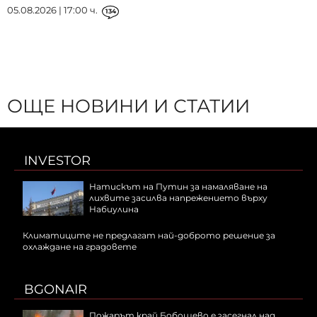
05.08.2026 | 17:00 ч.
134
ОЩЕ НОВИНИ И СТАТИИ
INVESTOR
Натискът на Путин за намаляване на
лихвите засилва напрежението върху
Набиулина
Климатиците не предлагат най-доброто решение за
охлаждане на градовете
BGONAIR
Пожарът край Бобошево е засегнал над