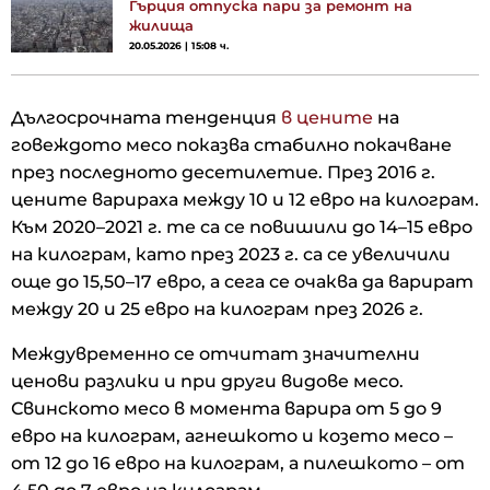
Гърция отпуска пари за ремонт на
жилища
20.05.2026 | 15:08 ч.
Дългосрочната тенденция
в цените
на
говеждото месо показва стабилно покачване
през последното десетилетие. През 2016 г.
цените варираха между 10 и 12 евро на килограм.
Към 2020–2021 г. те са се повишили до 14–15 евро
на килограм, като през 2023 г. са се увеличили
още до 15,50–17 евро, а сега се очаква да варират
между 20 и 25 евро на килограм през 2026 г.
Междувременно се отчитат значителни
ценови разлики и при други видове месо.
Свинското месо в момента варира от 5 до 9
евро на килограм, агнешкото и козето месо –
от 12 до 16 евро на килограм, а пилешкото – от