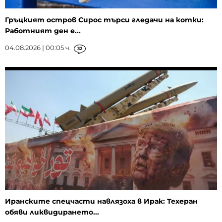
Гръцкият остров Сирос търси гледачи на котки:
Работният ден е...
04.08.2026 | 00:05 ч.
32
Иранските спецчасти навлязоха в Ирак: Техеран
обяви ликвидирането...