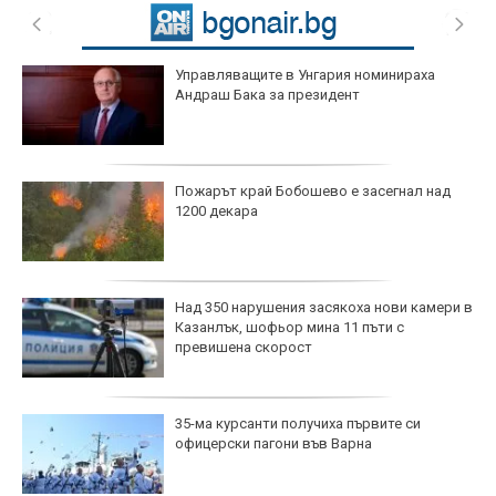
Управляващите в Унгария номинираха
Андраш Бака за президент
Пожарът край Бобошево е засегнал над
1200 декара
Над 350 нарушения засякоха нови камери в
Казанлък, шофьор мина 11 пъти с
превишена скорост
35-ма курсанти получиха първите си
офицерски пагони във Варна