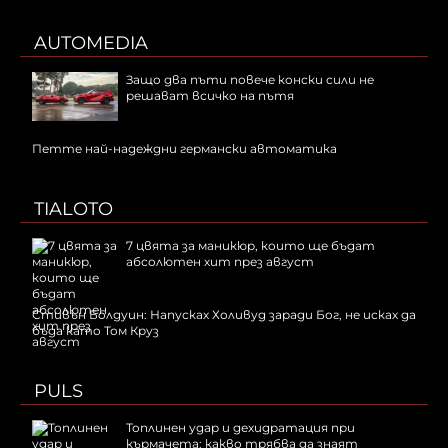
AUTOMEDIA
Защо два пъти повече конски сили не
решават всичко на пътя
Петте най-надеждни германски автоматика
TIALOTO
7 цвята за маникюр, които ще бъдат
абсолютен хит през август
Стивън Болдуин: Напусках Холивуд заради Бог, не исках да
бъда като Том Круз
PULS
Топлинен удар и дехидратация при
кърмачета: какво трябва да знаят