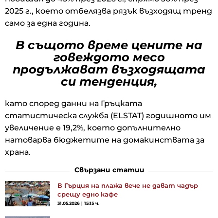
2025 г., което отбелязва рязък възходящ тренд
само за една година.
В същото време цените на
говеждото месо
продължават възходящата
си тенденция,
като според данни на Гръцката
статистическа служба (ELSTAT) годишното им
увеличение е 19,2%, което допълнително
натоварва бюджетите на домакинствата за
храна.
Свързани статии
В Гърция на плажа вече не дават чадър
срещу едно кафе
31.05.2026 | 15:15 ч.