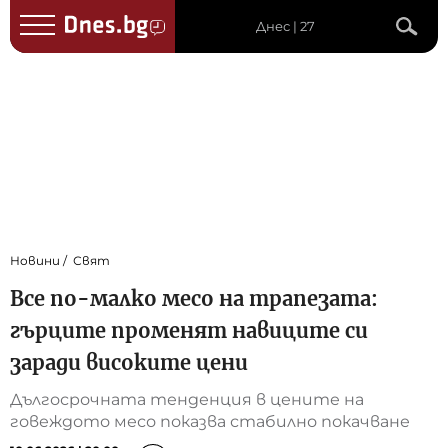
Днес | 27
Новини
Свят
Все по-малко месо на трапезата:
гърците променят навиците си
заради високите цени
Дългосрочната тенденция в цените на
говеждото месо показва стабилно покачване