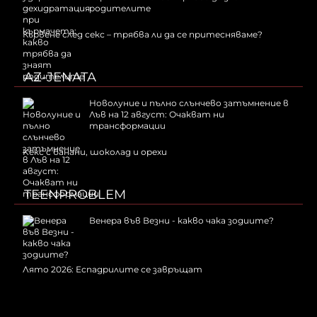
родителите
Кървене след секс – трябва ли да се притесняваме?
AZ-JENATA
Новолуние и пълно слънчево затъмнение в
Лъв на 12 август: Очакват ни
трансформации
Kекс с банани, шоколад и орехи
TEENPROBLEM
Венера във Везни - какво чака зодиите?
Лято 2026: Еспадрилите се завръщат