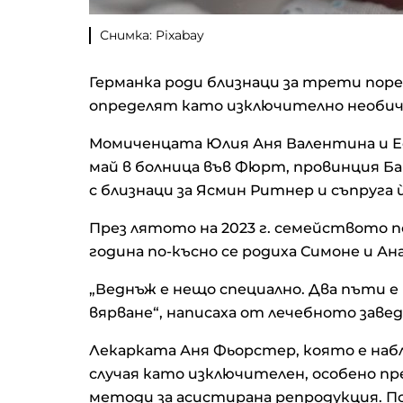
Снимка: Pixabay
Германка роди близнаци за трети поре
определят като изключително необича
Момиченцата Юлия Аня Валентина и Ес
май в болница във Фюрт, провинция Б
с близнаци за Ясмин Ритнер и съпруга 
През лятото на 2023 г. семейството 
година по-късно се родиха Симоне и Ан
„Веднъж е нещо специално. Два пъти е
вярване“, написаха от лечебното заве
Лекарката Аня Фьорстер, която е на
случая като изключителен, особено пр
методи за асистирана репродукция. По