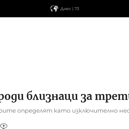
Днес | 73
роди близнаци за тре
карите определят като изключително не
9