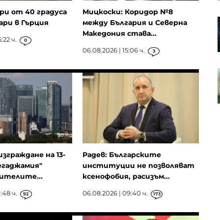
и от 40 градуса
Мицкоски: Коридор №8
Мартин Захариев: ЕС ще затегне
ари в Гърция
между България и Северна
правилата за достъп до личните
Македония става...
данни за AI
:22 ч.
0
06.08.2026 | 15:06 ч.
3
Кандидатурата на Нагел за
мястото на Лагард начело на
ЕЦБ се придвижва напред
изграждане на 13-
Радев: Българските
егаджамия"
институции не позволяват
ителите...
ксенофобия, расизъм...
:48 ч.
06.08.2026 | 09:40 ч.
92
173