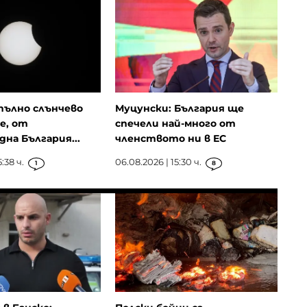
пълно слънчево
Муцунски: България ще
е, от
спечели най-много от
дна България...
членството ни в ЕС
:38 ч.
06.08.2026 | 15:30 ч.
1
8