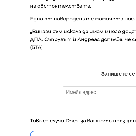
на обстоятелствата.
Едно от новородените момичета носи
„Винаги съм искала да имам много дец
ДПА. Съпругът ѝ Андреас допълва, че
(БТА)
Това се случи Dnes, за важното през де