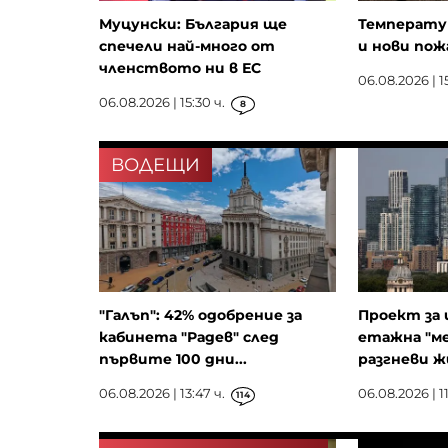
Муцунски: България ще
Температур
спечели най-много от
и нови пож
членството ни в ЕС
06.08.2026 | 15
06.08.2026 | 15:30 ч.
8
ВОДЕЩИ
"Галъп": 42% одобрение за
Проект за 
кабинета "Радев" след
етажна "м
първите 100 дни...
разгневи ж
06.08.2026 | 13:47 ч.
06.08.2026 | 11
114