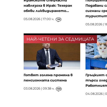
Иранските спецчасти
Полицията 
навлязоха в Ирак: Техеран
Подавани 
обяви ликвидирането...
сигнали с
туристите,
05.08.2026 | 17:00 ч.
130
05.08.2026 | 18
НАЙ-ЧЕТЕНИ ЗА СЕДМИЦАТА
Готвят голяма промяна в
Гръцкият 
пенсионната система
търси глед
Работният 
03.08.2026 | 09:38 ч.
168
04.08.2026 | 0