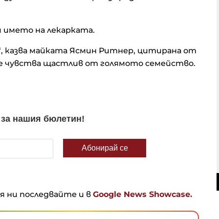
 името на лекарката.
а“, казва майката Ясмин Ритнер, цитирана от
 се чувства щастлив от голямото семейство.
ня ни последвайте и в
Google News Showcase.