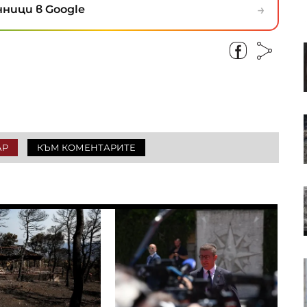
→
ници в Google
Фирмата „Чиста София“ ще чисти
„Слатина“, „Подуяне“ и „Изгрев“
в следващите пет години
Конституционният съд допусна
за разглеждане оспорването на
Бюджет 2026 от омбудсмана
АР
КЪМ КОМЕНТАРИТЕ
Компенсациите заради
американските мита помогнаха
на Nintendo да отчете силна
печалба
Кевин Уорш трябва да даде
някои обяснения