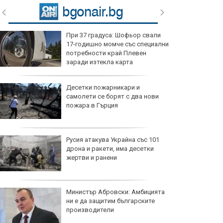
При 37 градуса: Шофьор свали
17-годишно момче със специални
потребности край Плевен
заради изтекла карта
Десетки пожарникари и
самолети се борят с два нови
пожара в Гърция
Русия атакува Украйна със 101
дрона и ракети, има десетки
жертви и ранени
Министър Абровски: Амбицията
ни е да защитим българските
производители