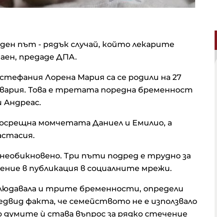
ден път - рядък случай, който лекарите
ен, предаде ДПА.
тефания Лорена Мария са се родили на 27
авария. Това е третата поредна бременност
ѝ Андреас.
посрещна момчетата Даниел и Емилио, а
астасия.
 необикновено. Три пъти подред е трудно за
дение в публикация в социалните мрежи.
блюдавала и трите бременности, определи
едвид факта, че семейството не е използвало
 думите ѝ става въпрос за рядко стечение