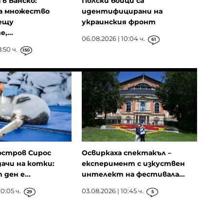
в Банско:
Полски бойци са
са множество
идентифицирани на
рещу
украинския фронт
...
06.08.2026 | 10:04 ч.
61
:50 ч.
150
остров Сирос
Освиркаха спектакъл –
ачи на котки:
експеримент с изкуствен
ден е...
интелект на фестивала...
0:05 ч.
03.08.2026 | 10:45 ч.
29
5