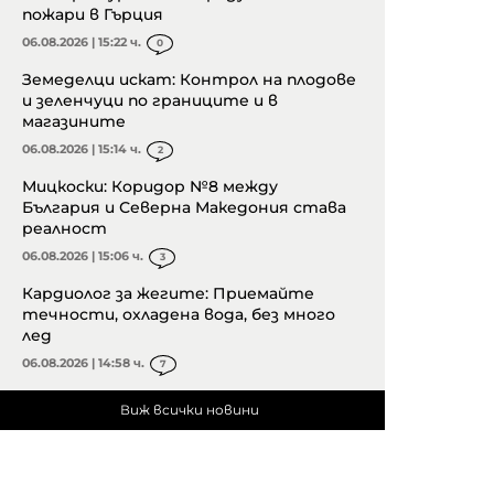
пожари в Гърция
06.08.2026 | 15:22 ч.
0
Земеделци искат: Контрол на плодове
и зеленчуци по границите и в
магазините
06.08.2026 | 15:14 ч.
2
Мицкоски: Коридор №8 между
България и Северна Македония става
реалност
06.08.2026 | 15:06 ч.
3
Кардиолог за жегите: Приемайте
течности, охладена вода, без много
лед
06.08.2026 | 14:58 ч.
7
Виж всички новини