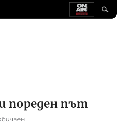
ти пореден път
обичаен