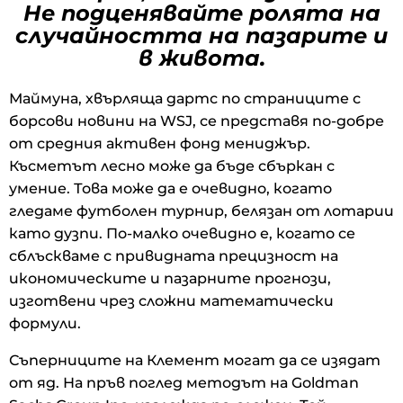
Не подценявайте ролята на
случайността на пазарите и
в живота.
Маймуна, хвърляща дартс по страниците с
борсови новини на WSJ, се представя по-добре
от средния активен фонд мениджър.
Късметът лесно може да бъде сбъркан с
умение. Това може да е очевидно, когато
гледаме футболен турнир, белязан от лотарии
като дузпи. По-малко очевидно е, когато се
сблъскваме с привидната прецизност на
икономическите и пазарните прогнози,
изготвени чрез сложни математически
формули.
Съперниците на Клемент могат да се изядат
от яд. На пръв поглед методът на Goldman