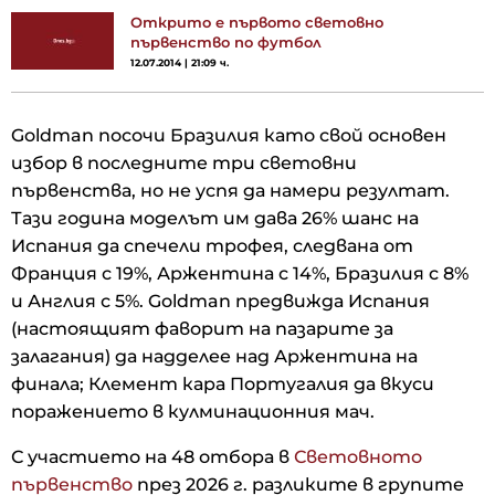
Открито е първото световно
първенство по футбол
12.07.2014 | 21:09 ч.
Goldman посочи Бразилия като свой основен
избор в последните три световни
първенства, но не успя да намери резултат.
Тази година моделът им дава 26% шанс на
Испания да спечели трофея, следвана от
Франция с 19%, Аржентина с 14%, Бразилия с 8%
и Англия с 5%. Goldman предвижда Испания
(настоящият фаворит на пазарите за
залагания) да надделее над Аржентина на
финала; Клемент кара Португалия да вкуси
поражението в кулминационния мач.
С участието на 48 отбора в
Световното
първенство
през 2026 г. разликите в групите