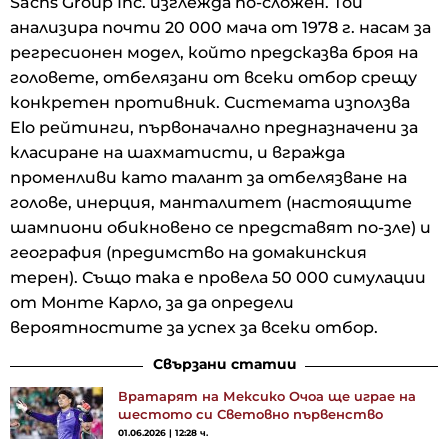
Sachs Group Inc. изглежда по-сложен. Той
анализира почти 20 000 мача от 1978 г. насам за
регресионен модел, който предсказва броя на
головете, отбелязани от всеки отбор срещу
конкретен противник. Системата използва
Elo рейтинги, първоначално предназначени за
класиране на шахматисти, и вгражда
променливи като талант за отбелязване на
голове, инерция, манталитет (настоящите
шампиони обикновено се представят по-зле) и
география (предимство на домакинския
терен). Също така е провела 50 000 симулации
от Монте Карло, за да определи
вероятностите за успех за всеки отбор.
Свързани статии
Вратарят на Мексико Очоа ще играе на
шестото си Световно първенство
01.06.2026 | 12:28 ч.