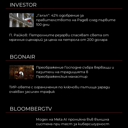
INVESTOR
„Галъп“: 42% одобрение за
правителството на Радев след първите
100 дни
П. Райков: Петролните резерви спасяват света от
мрачния сценарий за цена на петрола от 200 долара
BGONAIR
Преображение Господне събра вярващи и
пазители на традицията в
Преображенския манастир
ТИР-овете с ограничения по ключови пътища заради
очакван засилен трафик
BLOOMBERGTV
Модел на Meta AI проникна във външна
система при тест за киберсигурност