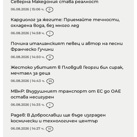
Северна Македония става реалност
06.08.2026 | 15:06 ч.
0
Кардиолог за жегите: Приемайте течности,
охладена вода, без много лед
06.08.2026 | 14:58 ч.
1
Почина италианският певец и автор на песни
Франческо Гучини
06.08.2026 | 14:50 ч.
0
Жестоко убитият в Пловдив Георги бил сирак,
мечтаел за деца
06.08.2026 | 14:43 ч.
24
МВнР: Въздушният транспорт от ЕС до ОАЕ
остава несигурен
06.08.2026 | 14:35 ч.
1
Радев: В Доброславци ще бъде изграден
космически и технологичен център
06.08.2026 | 14:27 ч.
10