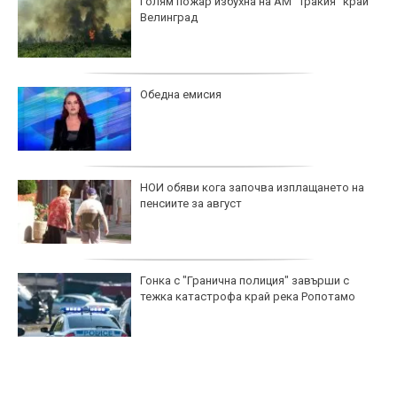
Голям пожар избухна на АМ "Тракия" край
Велинград
Обедна емисия
НОИ обяви кога започва изплащането на
пенсиите за август
Гонка с "Гранична полиция" завърши с
тежка катастрофа край река Ропотамо