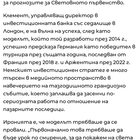
за прогнозите за Световното първенство.
Клемент, управляващ директор в
инвестиционната банка със седалище в
Лондон, е на вълна на успеха, след като
моделът, който той разработи през 2014 г.,
успешно предсказа Германия като победител в
турнира през същата година, последван от
Франция през 2018 г. и Аржентина през 2022 г.
Немският инвестиционен стратег е много
търсен в медийното пространство в
навечерието на тазгодишното грандиозно
събитие, което заплашва да засенчи по-
сериозната работа по отношение на
пазарните последици.
Иронията е, че моделът трябваше да се
провали. „Първоначално това трябваше да
бъде урок по смирение, за да покажем на света