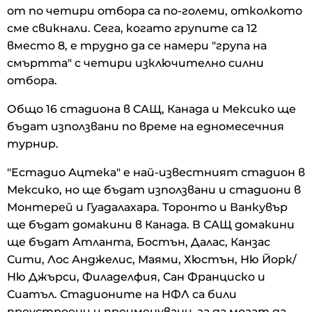
от по четири отбора са по-големи, отколкото
сме свикнали. Сега, когато групите са 12
вместо 8, е трудно да се намери "група на
смъртта" с четири изключително силни
отбора.
Общо 16 стадиона в САЩ, Канада и Мексико ще
бъдат използвани по време на едномесечния
турнир.
"Естадио Ацтека" е най-известният стадион в
Мексико, но ще бъдат използвани и стадиони в
Монтерей и Гуадалахара. Торонто и Ванкувър
ще бъдат домакини в Канада. В САЩ домакини
ще бъдат Атланта, Бостън, Далас, Канзас
Сити, Лос Анджелис, Маями, Хюстън, Ню Йорк/
Ню Джърси, Филаделфия, Сан Франциско и
Сиатъл. Стадионите на НФЛ са били
преустроени и преименувани, за да могат да