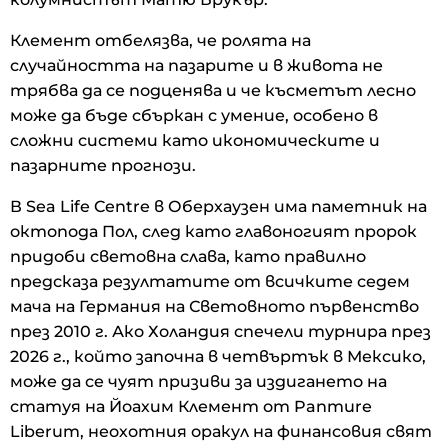
Клемент отбелязва, че ролята на
случайността на пазарите и в живота не
трябва да се подценява и че късметът лесно
може да бъде сбъркан с умение, особено в
сложни системи като икономическите и
пазарните прогнози.
В Sea Life Centre в Оберхаузен има паметник на
октопода Пол, след като главоногият пророк
придоби световна слава, като правилно
предсказа резултатите от всичките седем
мача на Германия на Световното първенство
през 2010 г. Ако Холандия спечели турнира през
2026 г., който започна в четвъртък в Мексико,
може да се чуят призиви за издигането на
статуя на Йоахим Клемент от Panmure
Liberum, неохотния оракул на финансовия свят