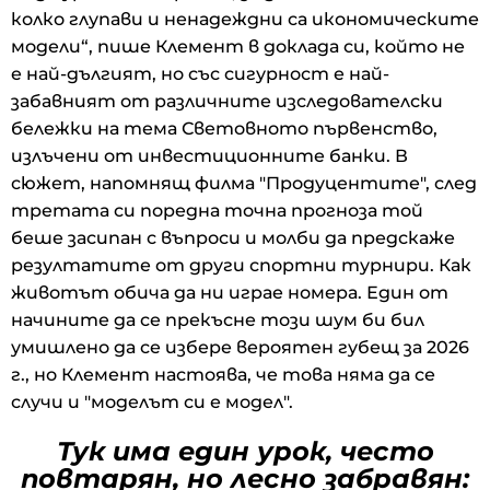
колко глупави и ненадеждни са икономическите
модели“, пише Клемент в доклада си, който не
е най-дългият, но със сигурност е най-
забавният от различните изследователски
бележки на тема Световното първенство,
излъчени от инвестиционните банки. В
сюжет, напомнящ филма "Продуцентите", след
третата си поредна точна прогноза той
беше засипан с въпроси и молби да предскаже
резултатите от други спортни турнири. Как
животът обича да ни играе номера. Един от
начините да се прекъсне този шум би бил
умишлено да се избере вероятен губещ за 2026
г., но Клемент настоява, че това няма да се
случи и "моделът си е модел".
Тук има един урок, често
повтарян, но лесно забравян: