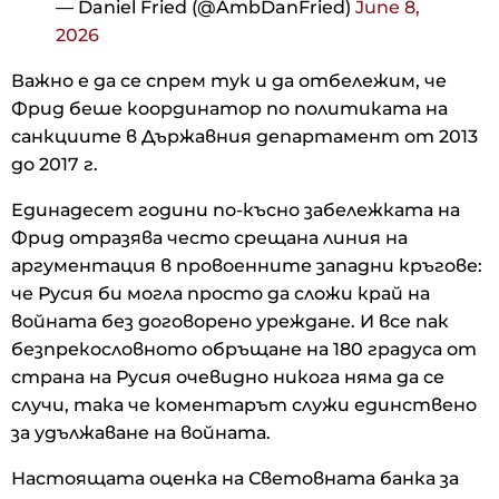
— Daniel Fried (@AmbDanFried)
June 8,
2026
Важно е да се спрем тук и да отбележим, че
Фрид беше координатор по политиката на
санкциите в Държавния департамент от 2013
до 2017 г.
Единадесет години по-късно забележката на
Фрид отразява често срещана линия на
аргументация в провоенните западни кръгове:
че Русия би могла просто да сложи край на
войната без договорено уреждане. И все пак
безпрекословното обръщане на 180 градуса от
страна на Русия очевидно никога няма да се
случи, така че коментарът служи единствено
за удължаване на войната.
Настоящата оценка на Световната банка за