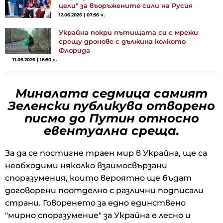
цели" за въоръжените сили на Русия
12.06.2026 | 07:56 ч.
Украйна покри пътищата си с мрежи
срещу дронове с дължина колкото
Флорида
11.06.2026 | 16:50 ч.
Миналата седмица самият
Зеленски публикува отворено
писмо до Путин относно
евентуална среща.
За да се постигне траен мир в Украйна, ще са
необходими няколко взаимосвързани
споразумения, които вероятно ще бъдат
договорени поотделно с различни подписали
страни. Говоренето за едно единствено
"мирно споразумение" за Украйна е лесно и