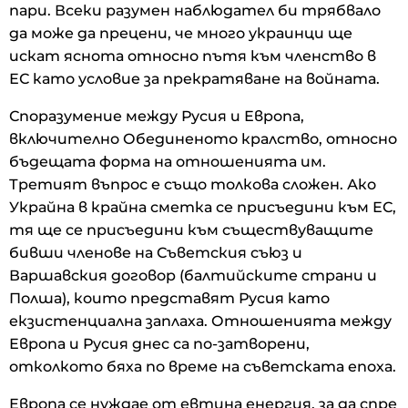
пари. Всеки разумен наблюдател би трябвало
да може да прецени, че много украинци ще
искат яснота относно пътя към членство в
ЕС като условие за прекратяване на войната.
Споразумение между Русия и Европа,
включително Обединеното кралство, относно
бъдещата форма на отношенията им.
Третият въпрос е също толкова сложен. Ако
Украйна в крайна сметка се присъедини към ЕС,
тя ще се присъедини към съществуващите
бивши членове на Съветския съюз и
Варшавския договор (балтийските страни и
Полша), които представят Русия като
екзистенциална заплаха. Отношенията между
Европа и Русия днес са по-затворени,
отколкото бяха по време на съветската епоха.
Европа се нуждае от евтина енергия, за да спре