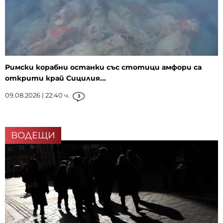
Римски корабни останки със стотици амфори са
открити край Сицилия...
09.08.2026 | 22:40 ч.
3
ВОДЕЩИ