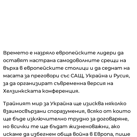
Времето е назряло европейските лидери да
оставят настрана самодоволните срещи на
върха в европейските столици и да седнат на
масата за преговори със САЩ, Украйна и Русия,
за да организират съвременна версия на
Хелзинкската конференция.
Трайният мир за Украйна ще изисква няколко
взаимосвързани споразумения, всяко от които
ще бъде изключително трудно за договаряне,
но всички те ще бъдат жизненоважни, ако
искаме да избегнем обща война в Европа, пише