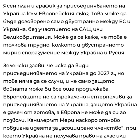
Ясен план и график за присъединяването на
Украйна към Европейския съюз. Това може да
бъде договорено само двустранно между ЕС и
Украйна, без участието на САЩ или
Великобритания. Може да се каже, че това е
толкова трудно, колкото и двустранното
мирно споразумение между Украйна и Русия.
Зеленски заяви, че иска да види
присъединяването на Украйна до 2027 г., но
това няма да се случи, и не само защото
войната може би все още продължава.
Европейците не са прекалено нетърпеливи за
присъединяването на Украйна, защото Украйна
е далеч от готова, а Европа не може да си го
позволи. Канцлерът Мерц наскоро отново
повдигна идеята за „асоциирано членство“, при
което Украйна не получава право на глас или