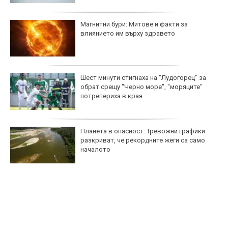
Магнитни бури: Митове и факти за
влиянието им върху здравето
Шест минути стигнаха на "Лудогорец" за
обрат срещу "Черно море", "моряците"
потрепериха в края
Планета в опасност: Тревожни графики
разкриват, че рекордните жеги са само
началото