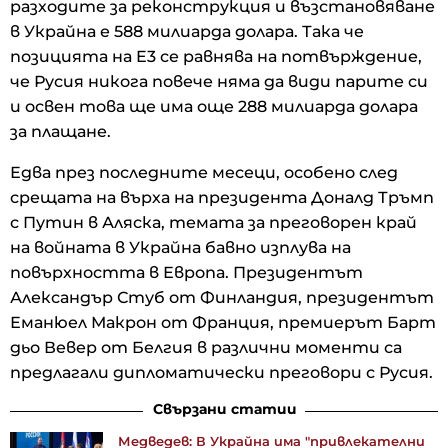
разходите за реконструкция и възстановяване
в Украйна е 588 милиарда долара. Така че
позицията на E3 се равнява на потвърждение,
че Русия никога повече няма да види парите си
и освен това ще има още 288 милиарда долара
за плащане.
Едва през последните месеци, особено след
срещата на върха на президента Доналд Тръмп
с Путин в Аляска, темата за преговорен край
на войната в Украйна бавно изплува на
повърхността в Европа. Президентът
Александър Стуб от Финландия, президентът
Еманюел Макрон от Франция, премиерът Барт
дьо Вевер от Белгия в различни моменти са
предлагали дипломатически преговори с Русия.
Свързани статии
Медведев: В Украйна има "привлекателни