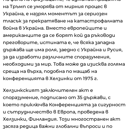
на Тръмп се уморява от мирния процес в
Украйна, е назрял моментът за сериозен
тласък за прекратяване на катастрофалната
война в Украйна. Вместо европейците и
американците да се борят кой да ръководи
преговорите, истината е, че всяка западна
държава ще има роля, заедно с Украйна и Русия,
за да изработи различните споразумения,
необходими за мир. Това може да изисква голяма
среща на върха, подобна по мащаб на
конференцията в Хелзинки от 1975 г.
Хелзинкският заключителен акт е
споразумение, подписано от 35 държави, с
което приключва Конференцията за сигурност
и сътрудничество в Европа, проведена в
Хелзинки, Финландия. Този многостранен акт
засяга редица важни глобални въпроси и по