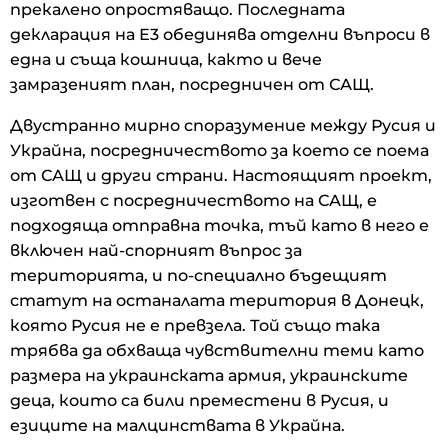
прекалено опростяващо. Последната
декларация на Е3 обединява отделни въпроси в
една и съща кошница, както и вече
замразеният план, посредничен от САЩ.
Двустранно мирно споразумение между Русия и
Украйна, посредничеството за което се поема
от САЩ и други страни. Настоящият проект,
изготвен с посредничеството на САЩ, е
подходяща отправна точка, тъй като в него е
включен най-спорният въпрос за
територията, и по-специално бъдещият
статут на останалата територия в Донецк,
която Русия не е превзела. Той също така
трябва да обхваща чувствителни теми като
размера на украинската армия, украинските
деца, които са били преместени в Русия, и
езиците на малцинствата в Украйна.