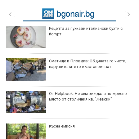
Рецепта за пухкави италиански бухти с
йогурт
Сметище в Пловдив: Общината го чисти,
нарушителите го възстановяват
От Helpbook: Не съм виждала по-мръсно
място от столичния кв. "Левски"
Късна емисия