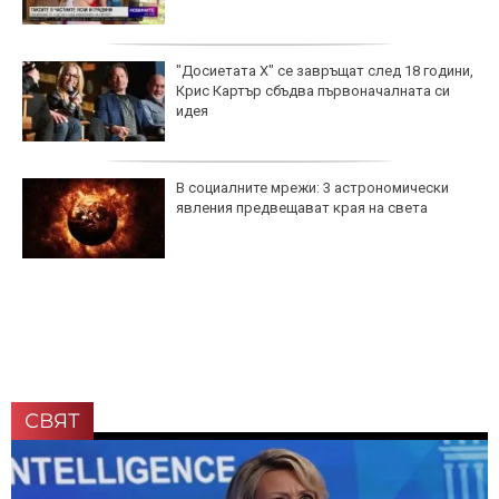
"Досиетата Х" се завръщат след 18 години,
Крис Картър сбъдва първоначалната си
идея
В социалните мрежи: 3 астрономически
явления предвещават края на света
СВЯТ