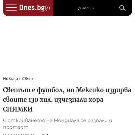
Днес | 6
Новини
Свят
Светът е футбол, но Мексико издирва
своите 130 хил. изчезнали хора
СНИМКИ
С откриването на Мондиала се разпали и
протест