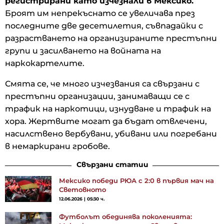
регистрирани като изчезнали в Мексико.
Броят им непрекъснато се увеличава през
последните две десетилетия, съвпадайки с
разрастването на организираните престъпни
групи и засилването на войната на
наркокартелите.
Смята се, че много изчезвания са свързани с
престъпни организации, занимаващи се с
трафик на наркотици, изнудване и трафик на
хора. Жертвите могат да бъдат отвлечени,
насилствено вербувани, убивани или погребани
в немаркирани гробове.
Свързани статии
Мексико победи РЮА с 2:0 в първия мач на
Световното
12.06.2026 | 05:30 ч.
Футболът обединява поколенията: