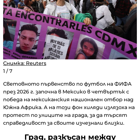
Снимка: Reuters
Снимка: Reuters
Снимка: Reuters
1
1
1
/
/
/
7
7
7
Световното първенство по футбол на ФИФА
през 2026 г. започна в Мексико в четвъртък с
победа на мексиканския национален отбор над
Южна Африка. А на този фон хиляди излязоха на
протест по улиците на града, за да търсят
справедливост за своите изчезнали близки.
Град, разкъсан между