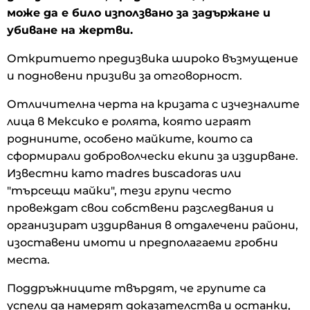
може да е било използвано за задържане и
убиване на жертви.
Откритието предизвика широко възмущение
и подновени призиви за отговорност.
Отличителна черта на кризата с изчезналите
лица в Мексико е ролята, която играят
роднините, особено майките, които са
сформирали доброволчески екипи за издирване.
Известни като madres buscadoras или
"търсещи майки", тези групи често
провеждат свои собствени разследвания и
организират издирвания в отдалечени райони,
изоставени имоти и предполагаеми гробни
места.
Поддръжниците твърдят, че групите са
успели да намерят доказателства и останки,