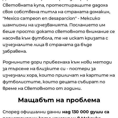
Световната купа, протестиращите дадоха
своя собствена титла на страната домакин,
"Mexico campeon en desaparcion" - Мексико
шампиони на изчезванията. Посланието им
беше просто: докато световното внимание се
насочва към футбола, те не искат кризата с
изчезналите лица в страната да бъде
забравена.
Роднините дори прибегнаха към нови методи
за търсене на близките си - постери за
изчезнали хора, които приличат на картите на
футболистите, които децата събират по
време на Световното от години.
Мащабът на проблема
Според официални данни
над 130 000 души са