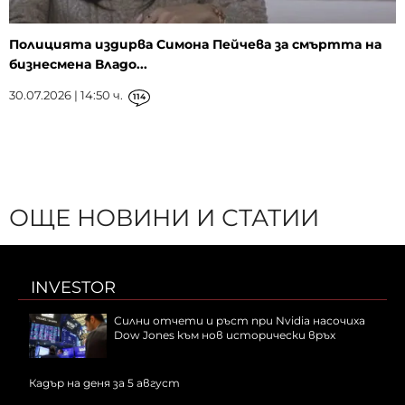
Полицията издирва Симона Пейчева за смъртта на
бизнесмена Владо...
30.07.2026 | 14:50 ч.
114
ОЩЕ НОВИНИ И СТАТИИ
INVESTOR
Силни отчети и ръст при Nvidia насочиха
Dow Jones към нов исторически връх
Кадър на деня за 5 август