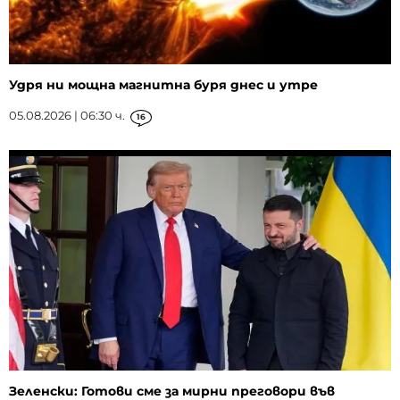
Удря ни мощна магнитна буря днес и утре
05.08.2026 | 06:30 ч.
16
Зеленски: Готови сме за мирни преговори във