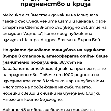
празненство и криза
Мексико е съвместен домакин на Мондиала
заедно със Съединените щати и Канада и даде
старт на Световното със звездно събитие на
стадион "Ацтека", като пред публиката
излязоха Шакира, Андреа Бочели и Бърна Бой.
Но докато феновете танцуваха на музиката
вътре в стадиона, атмосферата отвън беше
значително по-различна.
Звукът на
барабаните отекваше в знак на протест, а не
на празненство. Повече от 1000 роднини на
изчезналите хора в Мексико маршируваха към
мястото на провеждане на събитието,
носейки свещи и снимки на изчезнали близки,
много от които безследно.
Докато 48 отбора се борят за трофея на