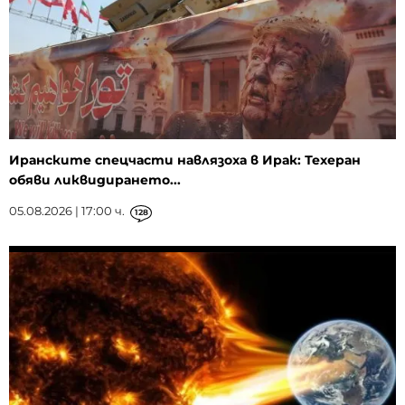
Иранските спецчасти навлязоха в Ирак: Техеран
обяви ликвидирането...
05.08.2026 | 17:00 ч.
128