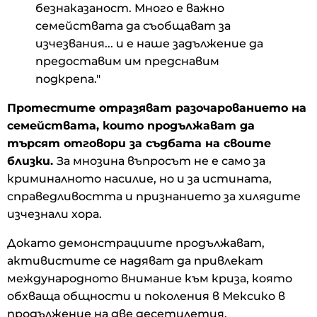
безнаказаност. Много е важно
семействата да съобщават за
изчезвания... и е наше задължение да
предоставим им предснавим
подкрепа."
Протестите отразяват разочарованието на
семействата, които продължават да
търсят отговори за съдбата на своите
близки.
За мнозина въпросът не е само за
криминалното насилие, но и за истината,
справедливостта и признанието за хилядите
изчезнали хора.
Докато демонстрациите продължават,
активистите се надяват да привлекат
международното внимание към криза, която
обхваща общности и поколения в Мексико в
продължение на две десетилетия.