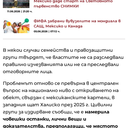
Мексико даде старт на Световното
първенство СНИМКИ
11.06.2026 | 21:20 ч.
ФИФА забрани вувузелите на мондиала в
САЩ, Мексико и Канада
05.06.2026 | 07:12 ч.
В някои случаи семейства и правозащитни
групи твърдят, че властите не са разследвали
правилно изчезванията или не са преследвали
отговорните лица.
Проблемът отново се превърна в централен
въпрос на национално ниво с откриването на
обект, свързан с мексиканските картели, в
западния щат Халиско през 2025 г. Цивилни
групи за издирване съобщи, че е
намерила
човешки останки, лични вещи и
доказателства, предполагащи, че мястото