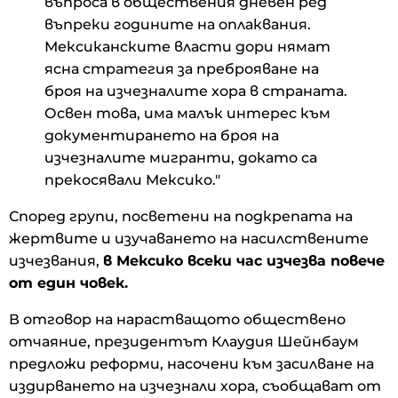
въпроса в обществения дневен ред
въпреки годините на оплаквания.
Мексиканските власти дори нямат
ясна стратегия за преброяване на
броя на изчезналите хора в страната.
Освен това, има малък интерес към
документирането на броя на
изчезналите мигранти, докато са
прекосявали Мексико."
Според групи, посветени на подкрепата на
жертвите и изучаването на насилствените
изчезвания,
в Мексико всеки час изчезва повече
от един човек.
В отговор на нарастващото обществено
отчаяние, президентът Клаудия Шейнбаум
предложи реформи, насочени към засилване на
издирването на изчезнали хора, съобщават от