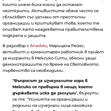
които иначе биха могли да останат
неоткрити. Активистите обаче често се
сблъскват със заплахи от престъпни
организации и критикуват това, което те
описват като неадекватна правителствена
подкрепа и защита.
В разговор с
Anadolu
, Марицела Рейес,
активист и хуманитарен работник в приют
за мигранти в Мексико Сити, обясни защо
демонстрациите по време на Световното
първенство са необходими.
"Въпросът за изчезналите хора в
Мексико се превърна в нещо, което
държавата иска да заглуши
", възмути
се тя. "Усилията на организации и
роднини на изчезнали лица наложиха