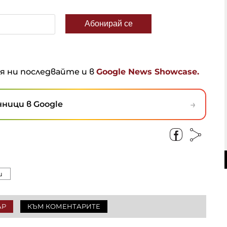
ня ни последвайте и в
Google News Showcase.
→
ници в Google
и
АР
КЪМ КОМЕНТАРИТЕ