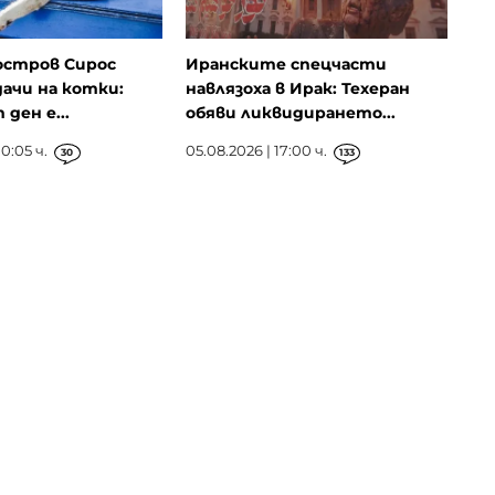
остров Сирос
Иранските спецчасти
ачи на котки:
навлязоха в Ирак: Техеран
ден е...
обяви ликвидирането...
0:05 ч.
05.08.2026 | 17:00 ч.
30
133