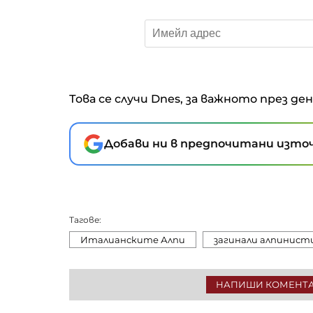
Това се случи Dnes, за важното през де
Добави ни в предпочитани източ
Тагове:
Италианските Алпи
загинали алпинист
НАПИШИ КОМЕНТ