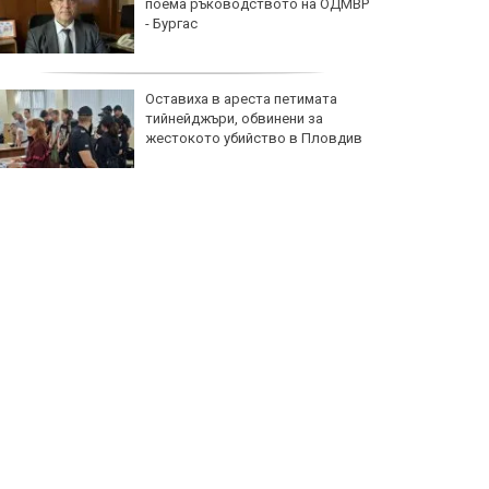
поема ръководството на ОДМВР
- Бургас
Оставиха в ареста петимата
тийнейджъри, обвинени за
жестокото убийство в Пловдив