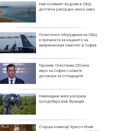
Най-големият водоем в САЩ
достигна рекордно ниско ниво
Логистично оборудване на САЩ
е причината за кацането на
американския самолет в София
Терзиев: Спестихме 220 млн.
евро за София с новите
договори за отпадъците
Невиждани жеги ускориха
гроздобера във Франция
Старши комисар Христо Ичев