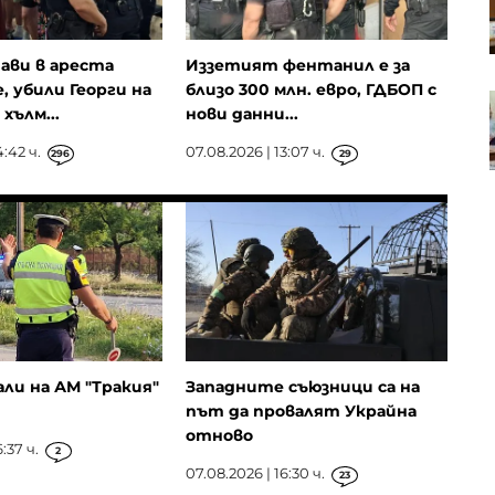
интервенцията на САЩ и Япония
променя валутните пазари
ави в ареста
Иззетият фентанил е за
 убили Георги на
близо 300 млн. евро, ГДБОП с
Как България стана батерията на
хълм...
нови данни...
Източна Европа
4:42 ч.
07.08.2026 | 13:07 ч.
296
29
али на АМ "Тракия"
Западните съюзници са на
път да провалят Украйна
отново
:37 ч.
2
07.08.2026 | 16:30 ч.
23