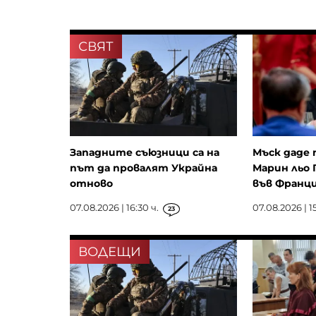
СВЯТ
Западните съюзници са на
Мъск даде 
път да провалят Украйна
Марин льо 
отново
във Франц
07.08.2026 | 16:30 ч.
07.08.2026 | 15
23
ВОДЕЩИ