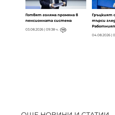
Готвят голяма промяна в
Гръцкият 
пенсионната система
търси глед
Работният 
03.08.2026 | 09:38 ч.
193
04.08.2026 | 0
ОЩЕ НОВИНИ И СТАТИИ