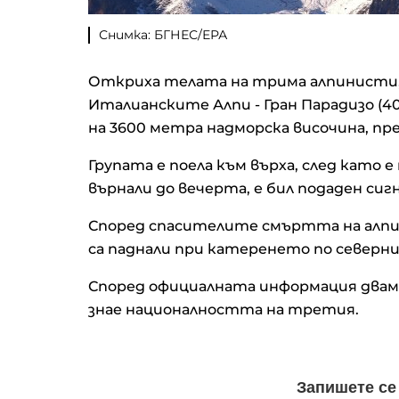
Снимка: БГНЕС/ЕРА
Откриха телата на трима алпинисти, з
Италианските Алпи - Гран Парадизо (40
на 3600 метра надморска височина, пре
Групата е поела към върха, след като е
върнали до вечерта, е бил подаден сиг
Според спасителите смъртта на алпи
са паднали при катеренето по северния
Според официалната информация двама 
знае националността на третия.