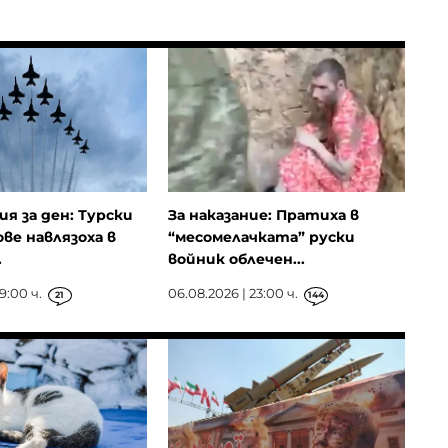
ия за ден: Турски
За наказание: Пратиха в
ове навлязоха в
“месомелачката” руски
.
войник облечен...
9:00 ч.
06.08.2026 | 23:00 ч.
21
144