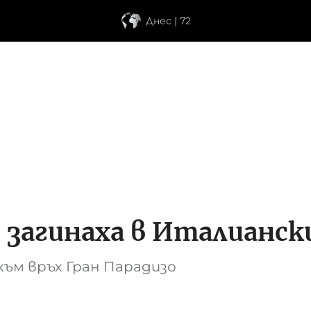
Днес | 72
 загинаха в Италианск
към връх Гран Парадизо