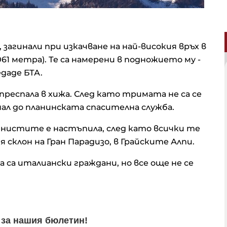
агинали при изкачване на най-високия връх в
61 метра). Те са намерени в подножието му -
даде БТА.
 преспала в хижа. След като тримата не са се
нал до планинската спасителна служба.
нистите е настъпила, след като всички те
 склон на Гран Парадизо, в Грайските Алпи.
са италиански граждани, но все още не се