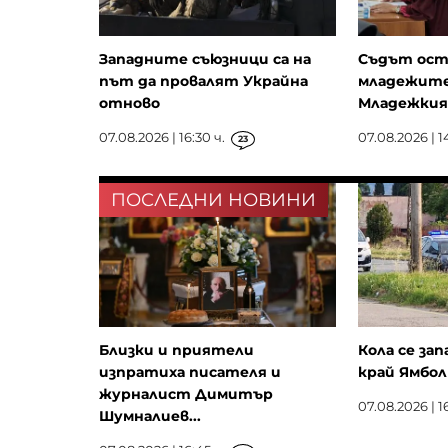
Западните съюзници са на
Съдът ост
път да провалят Украйна
младежите,
отново
Младежкия 
07.08.2026 | 16:30 ч.
07.08.2026 | 1
23
ПОСЛЕДНИ НОВИНИ
Близки и приятели
Кола се зап
изпратиха писателя и
край Ямбол
журналист Димитър
07.08.2026 | 16
Шумналиев...