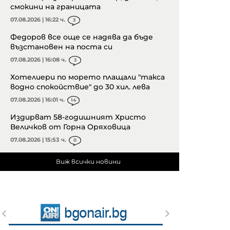
смокини на границата
07.08.2026 | 16:22 ч.
3
Федоров все още се надява да бъде
възстановен на поста си
07.08.2026 | 16:08 ч.
3
Хотелиери по морето плащали "такса
водно спокойствие" до 30 хил. лева
07.08.2026 | 16:01 ч.
14
Издирват 58-годишният Христо
Величков от Горна Оряховица
07.08.2026 | 15:53 ч.
0
Виж всички новини