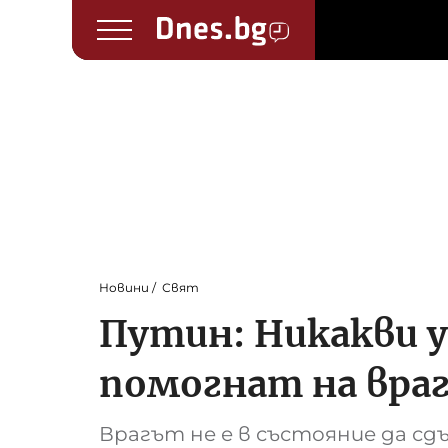
Новини
Свят
Путин: Никакви у
помогнат на вра
Врагът не е в състояние да с