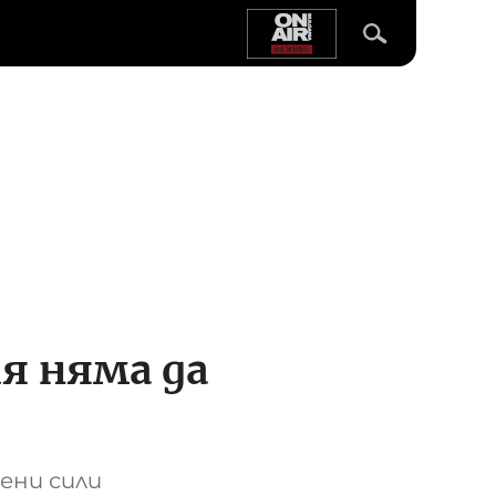
я няма да
ени сили