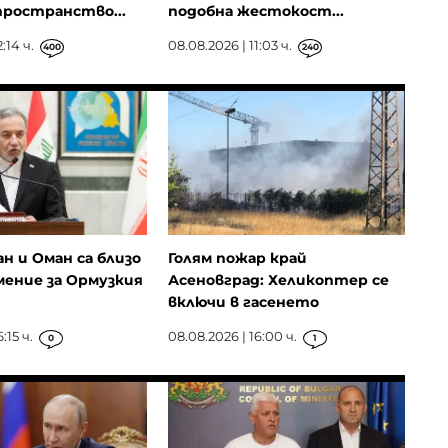
ространство...
подобна жестокост...
:14 ч.
08.08.2026 | 11:03 ч.
400
240
ан и Оман са близо
Голям пожар край
мение за Ормузкия
Асеновград: Хеликоптер се
включи в гасенето
:15 ч.
08.08.2026 | 16:00 ч.
0
1