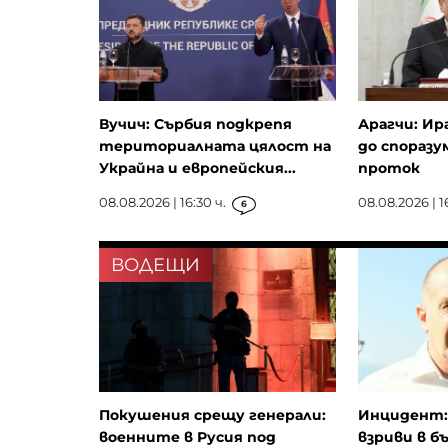
Вучич: Сърбия подкрепя
Арагчи: Ир
териториалната цялост на
до споразу
Украйна и европейския...
проток
08.08.2026 | 16:30 ч.
08.08.2026 | 16
6
ВОДЕЩИ
Покушения срещу генерали:
Инцидент: 
военните в Русия под
взриви в б