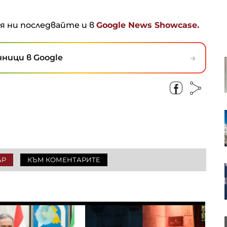
ня ни последвайте и в
Google News Showcase.
→
ници в Google
Енергийният бизнес на Huawei
намира нови пазари
Партията на унгарския премиер
номинира бивш съдя от
Върховния съд за президент
АР
КЪМ КОМЕНТАРИТЕ
Зеленски от Белград: Украйна
няма време за скептицизъм
Финландия разработи пясъчна