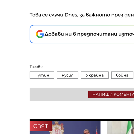
Това се случи Dnes, за важното през де
Добави ни в предпочитани източ
Тагове:
Путин
Русия
Украйна
война
НАПИШИ КОМЕНТ
СВЯТ