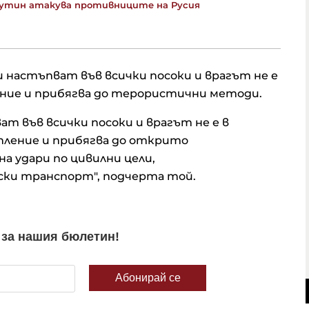
Путин атакува противниците на Русия
 настъпват във всички посоки и врагът не е
ение и прибягва до терористични методи.
т във всички посоки и врагът не е в
пление и прибягва до открито
а удари по цивилни цели,
ски транспорт", подчерта той.