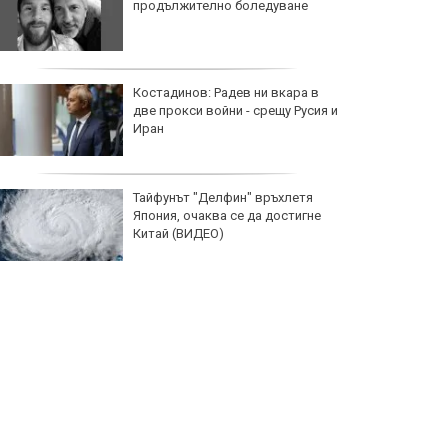
продължително боледуване
Костадинов: Радев ни вкара в
две прокси войни - срещу Русия и
Иран
Тайфунът "Делфин" връхлетя
Япония, очаква се да достигне
Китай (ВИДЕО)