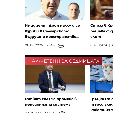
Инцидент: Дрон нахлу и се
Страх в Кр
взриви в българското
решава съд
въздушно пространство...
елит
08.08.2026 | 12:14 ч.
08.08.2026 | 0
403
НАЙ-ЧЕТЕНИ ЗА СЕДМИЦАТА
Готвят голяма промяна в
Гръцкият 
пенсионната система
търси глед
Работният 