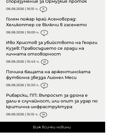
споразумение за Ормузкия проток
08.08.2026 | 16:15 ч.
0
Голям пожар край Асеновград:
Хеликоптер се включи в гасенето
08.08.2026 | 16:00 ч.
1
Иво Христов за убийството на Георги
Кузев: Правосъдието се гради на
личната отговорност
08.08.2026 | 15:45 ч.
41
Почина бащата на аржентинската
футболна звезда Лионел Меси
08.08.2026 | 15:30 ч.
8
Рибарски, ПП: Въпросът за дрона е
дали е случайност, или опит за удар по
критична инфраструктура
08.08.2026 | 15:15 ч.
18
Виж всички новини