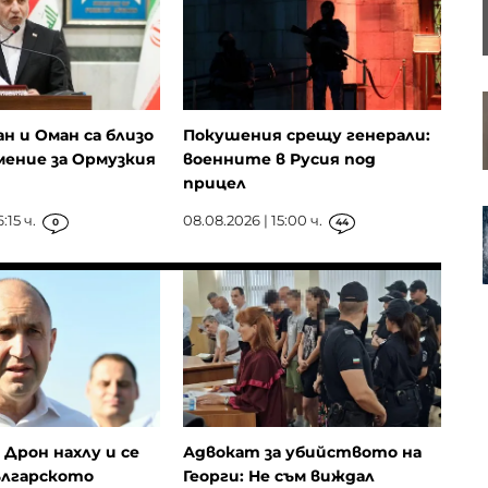
батерия, в която няма
редкоземни елементи
Страните в Прибалтика се
трансформират от жертви на
ан и Оман са близо
Покушения срещу генерали:
съветския режим в технологични
мение за Ормузкия
военните в Русия под
хъбове
прицел
Турция ограничава
:15 ч.
08.08.2026 | 15:00 ч.
0
44
корабоплаването в Черно море
след нарастване на атаките
Дрон нахлу и се
Адвокат за убийството на
ългарското
Георги: Не съм виждал