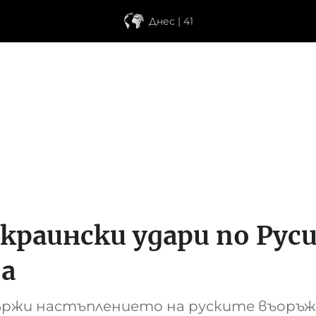
Днес | 41
краински удари по Руси
га
държи настъплението на руските въоръж