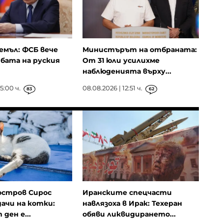
емъл: ФСБ вече
Министърът на отбраната:
бата на руския
От 31 юли усилихме
наблюденията върху...
5:00 ч.
08.08.2026 | 12:51 ч.
83
62
остров Сирос
Иранските спецчасти
ачи на котки:
навлязоха в Ирак: Техеран
ден е...
обяви ликвидирането...