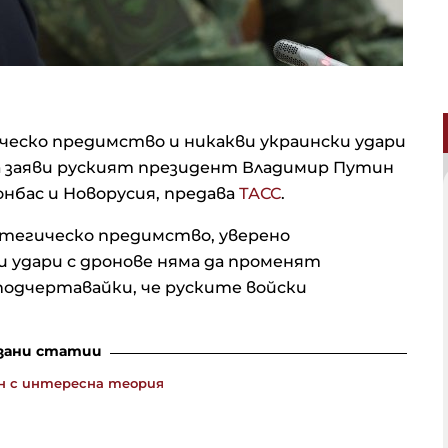
еско предимство и никакви украински удари
а заяви руският президент Владимир Путин
онбас и Новорусия, предава
ТАСС
.
тегическо предимство, уверено
и удари с дронове няма да променят
одчертавайки, че руските войски
зани статии
н с интересна теория