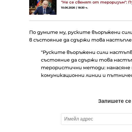
"Не се свенят от тероризъм": 
10.06.2026 | 18:30 ч.
По думите му, руските въоръжени сили
в състояние да сдържи това настъпл
"Руските въоръжени сили настъпва
състояние да сдържи това настъ
терористични методи: нанасяне н
комуникационни линии и пътниче