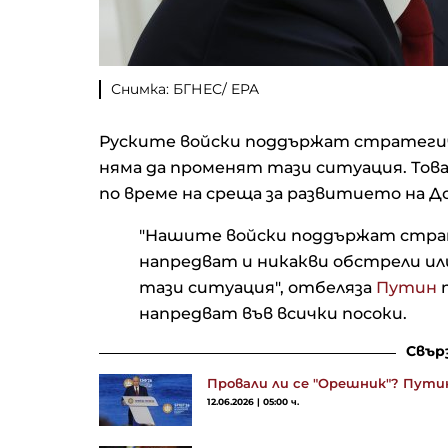
Снимка: БГНЕС/ EPA
Руските войски поддържат стратегич
няма да променят тази ситуация. Тов
по време на среща за развитието на Д
"Нашите войски поддържат стра
напредват и никакви обстрели ил
тази ситуация", отбеляза
Путин
п
напредват във всички посоки.
Свър
Провали ли се "Орешник"? Пути
12.06.2026 | 05:00 ч.