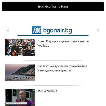
Виж всички новини
Green Day пусна денонощен канал в
YouTube
Затягат контрола по плажовете в
Халкидики, има арести
Късна емисия