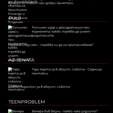
Грифит остават най-добри приятели
PULS
Топлинен удар и дехидратация при
кърмачета: какво трябва да знаят
родителите
Кървене след секс – трябва ли да се притесняваме?
AZ-JENATA
Таро карта за 8 август, събота - Седмица
пентакли
Дневен хороскоп за 8 август, събота
TEENPROBLEM
Венера във Везни - какво чака зодиите?