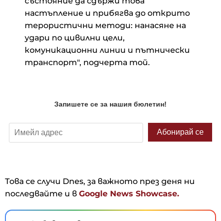
състояние да сдържи това
настъпление и прибягва до открито
терористични методи: нанасяне на
удари по цивилни цели,
комуникационни линии и пътнически
транспорт", подчерта той.
Това се случи Dnes, за важното през деня ни
последвайте и в
Google News Showcase.