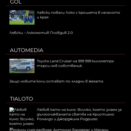
GOL
Левски повали Локо с крошета в началото
и края
Левски – Локомотив Пловдив 2:0
AUTOMEDIA
Toyota Land Cruiser на 999 999 километра
търси нов собственик
Защо новите коли остават по-хладни в жегата
TIALOTO
Любов като на кино: Всичко, което знаем за
дългоочакваната сватба на Кристиано
Роналдо и Джорджина Родригес
11 години след развода: Антонио Бандерас и Мелани