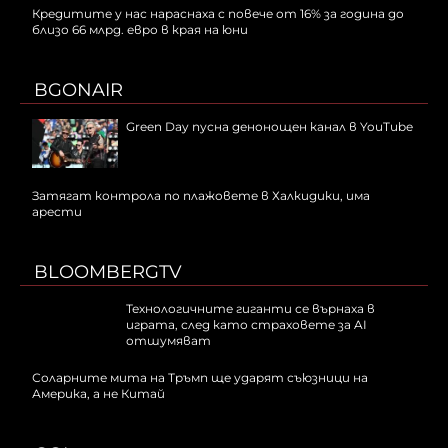
Кредитите у нас нараснаха с повече от 16% за година до
близо 66 млрд. евро в края на юни
BGONAIR
Green Day пусна денонощен канал в YouTube
Затягат контрола по плажовете в Халкидики, има
арести
BLOOMBERGTV
Технологичните гиганти се върнаха в
играта, след като страховете за AI
отшумяват
Соларните мита на Тръмп ще ударят съюзници на
Америка, а не Китай