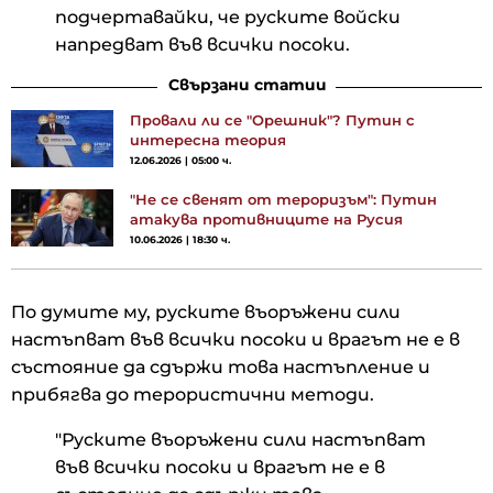
подчертавайки, че руските войски
напредват във всички посоки.
Свързани статии
Провали ли се "Орешник"? Путин с
интересна теория
12.06.2026 | 05:00 ч.
"Не се свенят от тероризъм": Путин
атакува противниците на Русия
10.06.2026 | 18:30 ч.
По думите му, руските въоръжени сили
настъпват във всички посоки и врагът не е в
състояние да сдържи това настъпление и
прибягва до терористични методи.
"Руските въоръжени сили настъпват
във всички посоки и врагът не е в