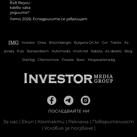
Лято 2026: Еспадрилите се завръщат
Investor
Dnes
Bloombergtv
Bulgaria On Air
Gol
Tialoto
Az-
jenata
Puls
Teenproblem
Automedia
Imoti.net
Rabota
Az-deteto
Blog
Start.bg
Chernomore
Posoka
Boec
Megavselena.bg
ПОСЛЕДВАЙТЕ НИ
За нас
|
Екип
|
Контакти
|
Реклама
|
Поверителност
|
Условия за ползване
|