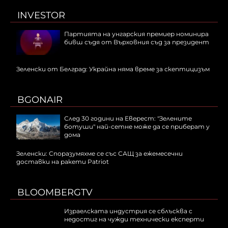
INVESTOR
Партията на унгарския премиер номинира
бивш съдя от Върховния съд за президент
Зеленски от Белград: Украйна няма време за скептицизъм
BGONAIR
След 30 години на Еверест: "Зелените
ботуши" най-сетне може да се приберат у
дома
Зеленски: Споразумяхме се със САЩ за ежемесечни
доставки на ракети Patriot
BLOOMBERGTV
Израелската индустрия се сблъсква с
недостиг на чужди технически експерти