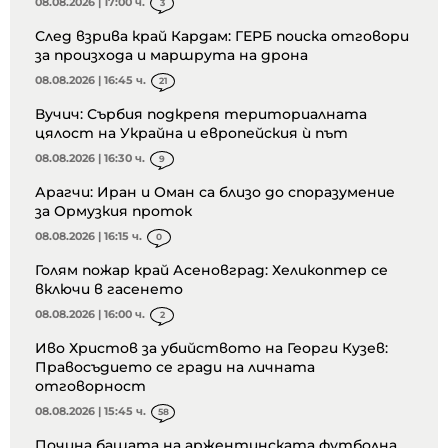
08.08.2026 | 17:00 ч.
3
След взрива край Кардам: ГЕРБ поиска отговори
за произхода и маршрута на дрона
08.08.2026 | 16:45 ч.
21
Вучич: Сърбия подкрепя териториалната
цялост на Украйна и европейския ѝ път
08.08.2026 | 16:30 ч.
9
Арагчи: Иран и Оман са близо до споразумение
за Ормузкия проток
08.08.2026 | 16:15 ч.
0
Голям пожар край Асеновград: Хеликоптер се
включи в гасенето
08.08.2026 | 16:00 ч.
2
Иво Христов за убийството на Георги Кузев:
Правосъдието се гради на личната
отговорност
08.08.2026 | 15:45 ч.
58
Почина бащата на аржентинската футболна