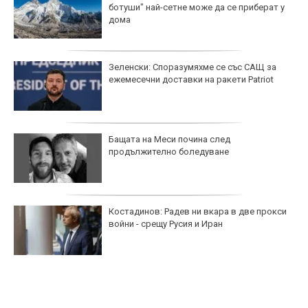
ботуши" най-сетне може да се приберат у
дома
Зеленски: Споразумяхме се със САЩ за
ежемесечни доставки на ракети Patriot
Бащата на Меси почина след
продължително боледуване
Костадинов: Радев ни вкара в две прокси
войни - срещу Русия и Иран