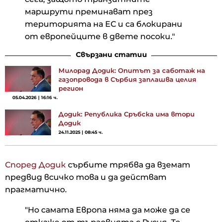
маршрути преминават през
територията на ЕС и са блокирани
от европейците в двете посоки."
Свързани статии
Милорад Додик: Опитът за саботаж на
газопровода в Сърбия заплашва целия
регион
05.04.2026 | 16:16 ч.
Додик: Република Сръбска има втори
Додик
24.11.2025 | 08:45 ч.
Според Додик
сърбите трябва да вземат
предвид всичко това и да действат
прагматично.
"Но самата Европа няма да може да се