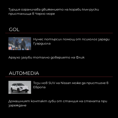
Турция ограничава движението на кораби към руски
пристанища в Черно море
GOL
Нунес потърсил помощ от психолог заради
Гуардиола
Араухо загуби тотално доверието на Флик
AUTOMEDIA
Този нов SUV на Nissan може да пристигне в
Европа
Домашният контакт губи от станция на стената при
зареждане