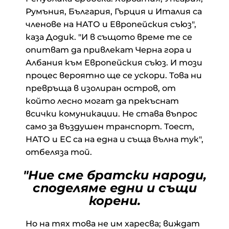
Румъния, България, Гърция и Италия са
членове на НАТО и Европейския съюз",
каза Додик. "И в същото време те се
опитват да привлекат Черна гора и
Албания към Европейския съюз. И този
процес вероятно ще се ускори. Това ни
превръща в изолиран остров, от
който лесно могат да прекъснат
всички комуникации. Не става въпрос
само за въздушен транспорт. Тоест,
НАТО и ЕС са на една и съща вълна тук",
отбеляза той.
"Ние сме братски народи,
споделяме едни и същи
корени.
Но на тях това не им харесва; виждат