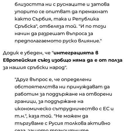
близостта ни с руснаците и затова
упорито се опитват да премахнат
както Сърбия, така и Република
Сръбска", отбеляза той. "И по този
начин да разрешат въпроса за
предполагаемото руско влияние."
Додик е убеден, че "
интеграцията в
Европейския съюз изобщо няма да е от полза
за нашия сръбски народ".
"Друг въпрос е, че определени
обстоятелства ни принуждават да
работим за поддържане на отворени
граници, за поддържане на
икономическо сътрудничество с ЕС и
т.н.", каза той. "Не можем да
търгуваме с Русия толкова активно
сега, защото транзитните