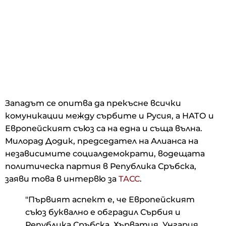
Западът се опитва да прекъсне всички
комуникации между сърбите и Русия, а НАТО и
Европейският съюз са на една и съща вълна.
Милорад Додик, председател на Алианса на
независимите социалдемократи, водещата
политическа партия в Република Сръбска,
заяви това в интервю за
ТАСС
.
"Първият аспект е, че Европейският
съюз буквално е обградил Сърбия и
Република Сръбска. Хърватия, Унгария,