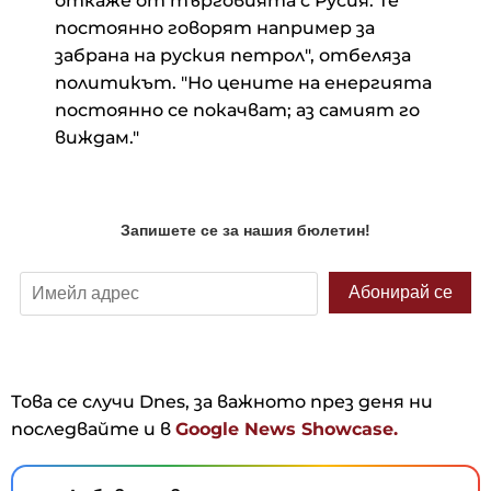
откаже от търговията с Русия. Те
постоянно говорят например за
забрана на руския петрол", отбеляза
политикът. "Но цените на енергията
постоянно се покачват; аз самият го
виждам."
Това се случи Dnes, за важното през деня ни
последвайте и в
Google News Showcase.