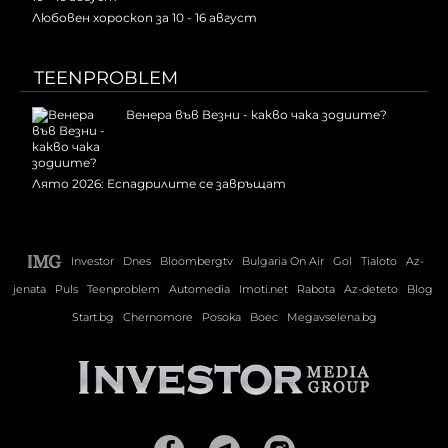
Любовен хороскоп за 10 - 16 август
TEENPROBLEM
Венера във Везни - какво чака зодиите?
Лято 2026: Еспадрилите се завръщат
Investor
Dnes
Bloombergtv
Bulgaria On Air
Gol
Tialoto
Az-
jenata
Puls
Teenproblem
Automedia
Imoti.net
Rabota
Az-deteto
Blog
Start.bg
Chernomore
Posoka
Boec
Megavselena.bg