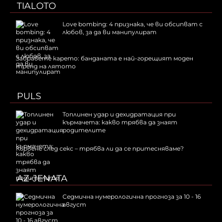
TIALOTO
Love bombing: 4 признака, че ви обсипват с
любов, за да ви манипулират
Забравете карето: банданата е най-горещият моден
тренд на лятото
PULS
Топлинен удар и дехидратация при
кърмачета: какво трябва да знаят
родителите
Кървене след секс – трябва ли да се притесняваме?
AZ-JENATA
Седмична нумерологична прогноза за 10 - 16
август