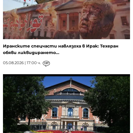
Иранските спецчасти навлязоха в Ирак: Техеран
обяви ликвидирането...
05.08.2026 | 17:00 ч.
137