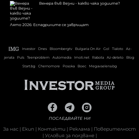
Венера във Везни - какво чака зодиите?
Лято 2026: Еспадрилите се завръщат
Investor
Dnes
Bloombergtv
Bulgaria On Air
Gol
Tialoto
Az-
jenata
Puls
Teenproblem
Automedia
Imoti.net
Rabota
Az-deteto
Blog
Start.bg
Chernomore
Posoka
Boec
Megavselena.bg
ПОСЛЕДВАЙТЕ НИ
За нас
|
Екип
|
Контакти
|
Реклама
|
Поверителност
|
Условия за ползване
|