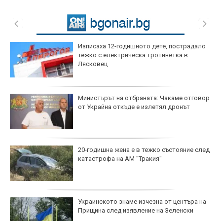
Изписаха 12-годишното дете, пострадало
тежко с електрическа тротинетка в
Лясковец
Министърът на отбраната: Чакаме отговор
от Украйна откъде е излетял дронът
20-годишна жена е в тежко състояние след
катастрофа на АМ "Тракия"
Украинското знаме изчезна от центъра на
Прищина след изявление на Зеленски