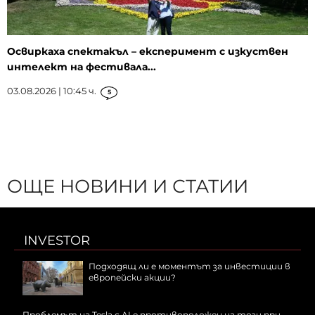
Освиркаха спектакъл – експеримент с изкуствен
интелект на фестивала...
03.08.2026 | 10:45 ч.
5
ОЩЕ НОВИНИ И СТАТИИ
INVESTOR
Подходящ ли е моментът за инвестиции в
европейски акции?
Проблемът на Tesla с AI е противоположен на този при