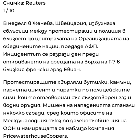
Снимка: Reuters
Снимка: Reuters
Снимка: Reuters
1
1
1
/
/
/
10
10
10
В неделя в Женева, Швейцария, избухнаха
сблъсъци между протестиращи и полиция в
близост до централата на Организацията на
обединените нации, предаде АФП.
Инцидентът се разрази ден преди
откриването на срещата на върха на Г-7 в
близкия френски град Евиан.
Протестиращите хвърляли бутилки, камъни,
парчета цимент и пиратки по полицейските
сили, които отговорили със сълзотворен газ и
водни оръдия. Мишена на нападенията станали
няколко сгради, сред които офисите на
Международния съюз по далекосъобщения на
ООН и намиращата се наблизо компания
PricewaterhouseCoopers.