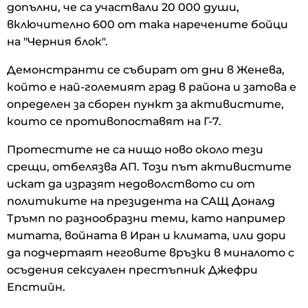
допълни, че са участвали 20 000 души,
включително 600 от така наречените бойци
на "Черния блок".
Демонстранти се събират от дни в Женева,
който е най-големият град в района и затова е
определен за сборен пункт за активистите,
които се противопоставят на Г-7.
Протестите не са нищо ново около тези
срещи, отбелязва АП. Този път активистите
искат да изразят недоволството си от
политиките на президента на САЩ Доналд
Тръмп по разнообразни теми, като например
митата, войната в Иран и климата, или дори
да подчертаят неговите връзки в миналото с
осъдения сексуален престъпник Джефри
Епстийн.