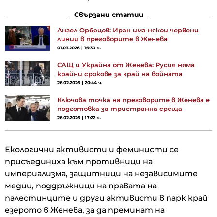
Свързани статии
Ангел Орбецов: Иран има някои червени
линии в преговорите в Женева
01.03.2026 | 16:30 ч.
САЩ и Украйна от Женева: Русия няма
крайни срокове за край на войната
26.02.2026 | 20:44 ч.
Ключова точка на преговорите в Женева е
подготовка за тристранна среща
26.02.2026 | 17:22 ч.
Екологични активисти и феминисти се
присъединиха към противници на
империализма, защитници на независимите
медии, поддръжници на правата на
палестинците и други активисти в парк край
езерото в Женева, за да преминат на