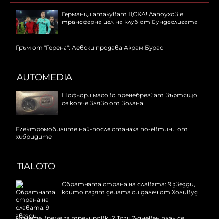
Германци атакуват ЦСКА! Лапоухов е
трансферна цел на клуб от Бундеслигата
Гръм от "Герена": Левски продава Акрам Бурас
AUTOMEDIA
Шофьори масово пренебрегват въртящо
се копче вляво от волана
Електромобилите най-после станаха по-евтини от
хибридите
TIALOTO
Обратната страна на славата: 9 звезди,
които пазят децата си далеч от Холивуд
Нямате време за тренировки? Този 7-дневен план се