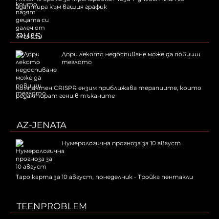
адаптира към вашия график
PULS
Дори лекото недоспиване може да повиши
теглото
Компактен CRISPR ензим приближава терапиите, които
редактират гени в тъканите
AZ-JENATA
Нумерологична прогноза за 10 август
Таро карта за 10 август, понеделник - Тройка пентакли
TEENPROBLEM