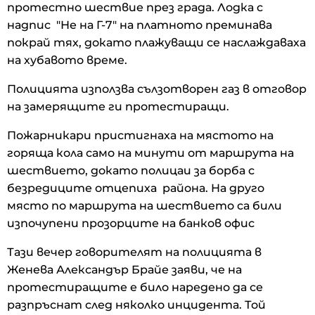
протестно шествие през града. Лодка с
надпис "Не на Г-7" на платното преминава
покрай тях, докато плажуващи се наслаждаваха
на хубавото време.
Полицията използва сълзотворен газ в отговор
на замерящите ги протестиращи.
Пожарникари пристигнаха на мястото на
горяща кола само на минути от маршрута на
шествието, докато полицаи за борба с
безредиците отцепиха района. На друго
място по маршрута на шествието са били
изпочупени прозорците на банков офис
Тази вечер говорителят на полицията в
Женева Александър Брайе заяви, че на
протестиращите е било наредено да се
разпръснат след няколко инцидента. Той