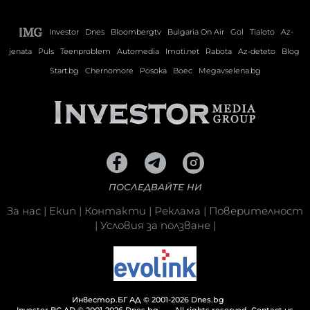
Investor
Dnes
Bloombergtv
Bulgaria On Air
Gol
Tialoto
Az-
jenata
Puls
Teenproblem
Automedia
Imoti.net
Rabota
Az-deteto
Blog
Start.bg
Chernomore
Posoka
Boec
Megavselena.bg
ПОСЛЕДВАЙТЕ НИ
За нас
|
Екип
|
Контакти
|
Реклама
|
Поверителност
|
Условия за ползване
|
Инвестор.БГ АД © 2001-2026 Dnes.bg