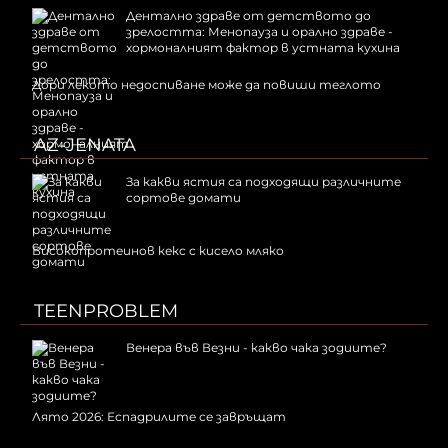
Дентално здраве от детството до
зрелостта: Менопауза и орално здраве -
хормоналният фактор в устната кухина
Дори лекото недоспиване може да повиши теглото
AZ-JENATA
За какви ястия са подходящи различните
сортове домати
Високопротеинов кекс с кисело мляко
TEENPROBLEM
Венера във Везни - какво чака зодиите?
Лято 2026: Еспадрилите се завръщат