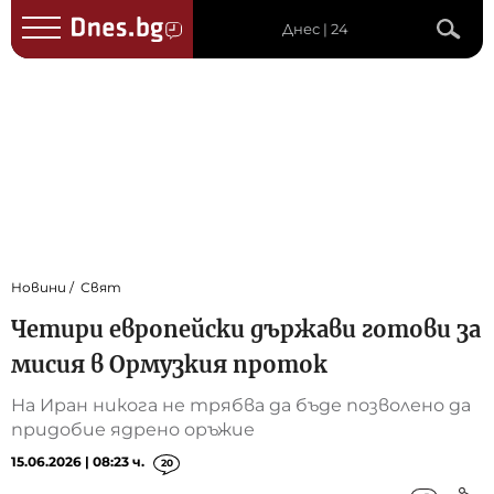
Днес | 24
Новини
Свят
Четири европейски държави готови за
мисия в Ормузкия проток
На Иран никога не трябва да бъде позволено да
придобие ядрено оръжие
15.06.2026 | 08:23 ч.
20