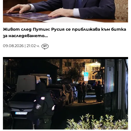
Живот след Путин: Русия се приближава към битка
за наследяването...
09.08.2026 | 21:02 ч.
97