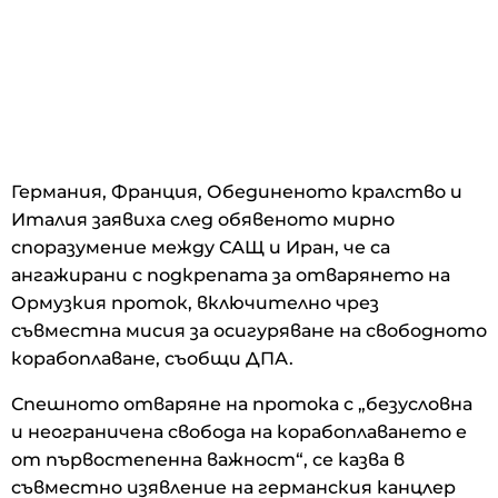
Германия, Франция, Обединеното кралство и
Италия заявиха след обявеното мирно
споразумение между САЩ и Иран, че са
ангажирани с подкрепата за отварянето на
Ормузкия проток, включително чрез
съвместна мисия за осигуряване на свободното
корабоплаване, съобщи ДПА.
Спешното отваряне на протока с „безусловна
и неограничена свобода на корабоплаването е
от първостепенна важност“, се казва в
съвместно изявление на германския канцлер