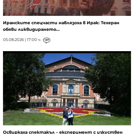
Иранските спецчасти навлязоха в Ирак: Техеран
обяви ликвидирането...
05.08.2026 | 17:00 ч.
137
Освиркаха спектакъл – експеримент с изкуствен