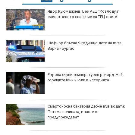
Явор Куюмджиев: Без АЕЦ "Козлодуй"
единственото спасение са ТЕЦ-овете
Шофьор блъсна 9-годишно дете на пътя
Варна - Бургас
Европа счупи температурен рекорд: Най-
горещите юни и юли в историята
Смъртоносна бактерия дебне във водата:
Петима починаха, властите
предупреждават