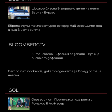
Шофьор блъсна 9-годишно дете на пътя
Варна - Бургас
Европа счупи температурен рекорд: Най-горещите юни
и юли в историята
BLOOMBERGTV
Китайската инфлация се забавя и връща
риска от дефлация
Петролът поскъпва, докато сделката за Ормуз остава
неясна
GOL
Още един от Португалия ще рита с
Роналдо в Ал-Насър