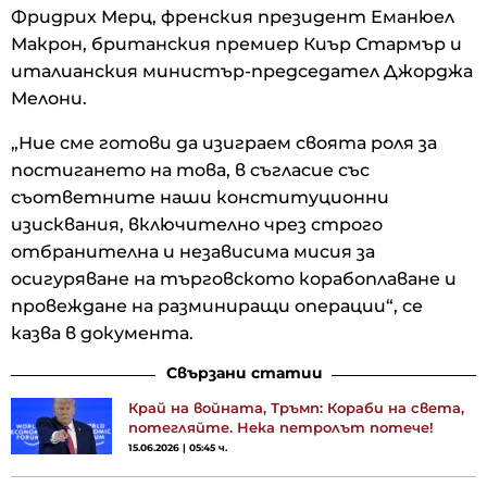
Фридрих Мерц, френския президент Еманюел
Макрон, британския премиер Киър Стармър и
италианския министър-председател Джорджа
Мелони.
„Ние сме готови да изиграем своята роля за
постигането на това, в съгласие със
съответните наши конституционни
изисквания, включително чрез строго
отбранителна и независима мисия за
осигуряване на търговското корабоплаване и
провеждане на разминиращи операции“, се
казва в документа.
Свързани статии
Край на войната, Тръмп: Кораби на света,
потегляйте. Нека петролът потече!
15.06.2026 | 05:45 ч.