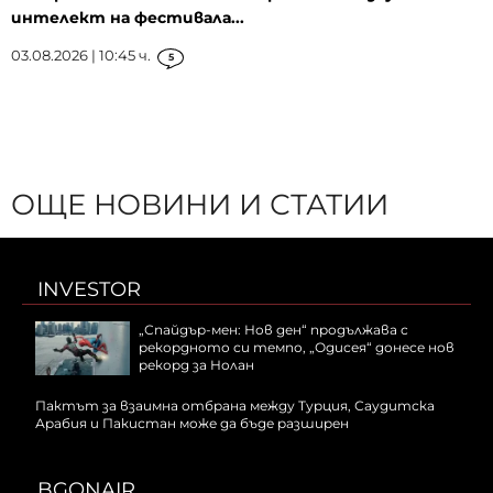
интелект на фестивала...
03.08.2026 | 10:45 ч.
5
ОЩЕ НОВИНИ И СТАТИИ
INVESTOR
„Спайдър-мен: Нов ден“ продължава с
рекордното си темпо, „Одисея“ донесе нов
рекорд за Нолан
Пактът за взаимна отбрана между Турция, Саудитска
Арабия и Пакистан може да бъде разширен
BGONAIR