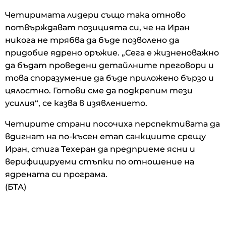
Четиримата лидери също така отново
потвърждават позицията си, че на Иран
никога не трябва да бъде позволено да
придобие ядрено оръжие. „Сега е жизненоважно
да бъдат проведени детайлните преговори и
това споразумение да бъде приложено бързо и
цялостно. Готови сме да подкрепим тези
усилия“, се казва в изявлението.
Четирите страни посочиха перспективата да
вдигнат на по-късен етап санкциите срещу
Иран, стига Техеран да предприеме ясни и
верифицируеми стъпки по отношение на
ядрената си програма.
(БТА)