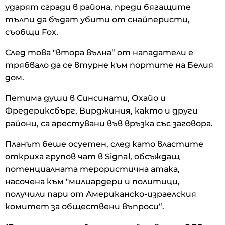
ударят сгради в района, преди бягащите
тълпи да бъдат убити от снайперисти,
съобщи Fox.
След това "втора вълна“ от нападатели е
трябвало да се втурне към портите на Белия
дом.
Петима души в Синсинати, Охайо и
Фредериксбърг, Вирджиния, както и други
райони, са арестувани във връзка със заговора.
Планът беше осуетен, след като властите
откриха групов чат в Signal, обсъждащ
потенциалната терористична атака,
насочена към "милиардери и политици,
получили пари от Американско-израелския
комитет за обществени въпроси“.