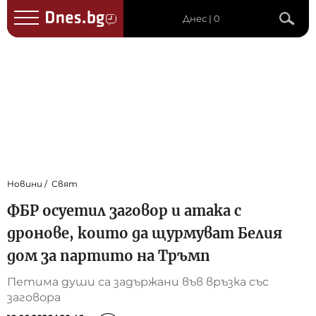
Днес | 0
Новини
Свят
ФБР осуетил заговор и атака с
дронове, които да щурмуват Белия
дом за партито на Тръмп
Петима души са задържани във връзка със
заговора