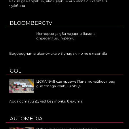
Какво да направим, ако изгубим личната си карта в
чужбина
BLOOMBERGTV
История за два пазарни балона,
определящи трети
Водородната икономика е в упадък, но не е мъртва
GOL
ЦСКА 1948 ще приеме Панатинайкос пред
две стада крави и овце
Арда остави Дунав без точки в елита
AUTOMEDIA