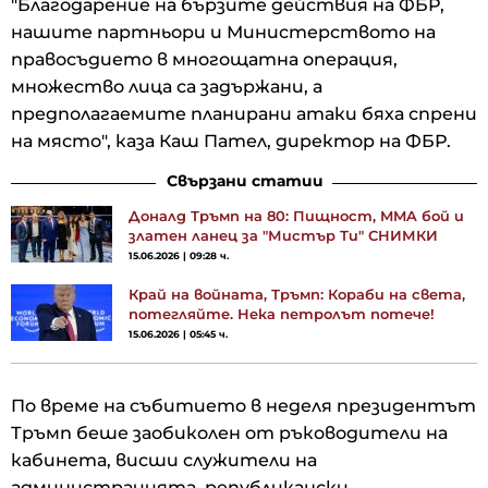
"Благодарение на бързите действия на ФБР,
нашите партньори и Министерството на
правосъдието в многощатна операция,
множество лица са задържани, а
предполагаемите планирани атаки бяха спрени
на място", каза Каш Пател, директор на ФБР.
Свързани статии
Доналд Тръмп на 80: Пищност, MMA бой и
златен ланец за "Мистър Ти" СНИМКИ
15.06.2026 | 09:28 ч.
Край на войната, Тръмп: Кораби на света,
потегляйте. Нека петролът потече!
15.06.2026 | 05:45 ч.
По време на събитието в неделя президентът
Тръмп беше заобиколен от ръководители на
кабинета, висши служители на
администрацията, републикански