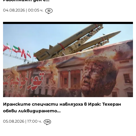
04.08.2026 | 00:05 ч.
32
Иранските спецчасти навлязоха в Ирак: Техеран
обяви ликвидирането...
05.08.2026 | 17:00 ч.
134