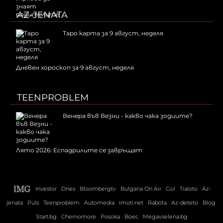
AZ-JENATA
Таро карта за 9 август, неделя
Дневен хороскоп за 9 август, неделя
TEENPROBLEM
Венера във Везни - какво чака зодиите?
Лято 2026: Еспадрилите се завръщат
Investor
Dnes
Bloombergtv
Bulgaria On Air
Gol
Tialoto
Az-
jenata
Puls
Teenproblem
Automedia
Imoti.net
Rabota
Az-deteto
Blog
Start.bg
Chernomore
Posoka
Boec
Megavselena.bg