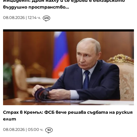
Инцидент: Дрон нахлу и се взриви в българското
въздушно пространство...
08.08.2026 | 12:14 ч.
416
Страх в Кремъл: ФСБ вече решава съдбата на руския
елит
08.08.2026 | 05:00 ч.
92