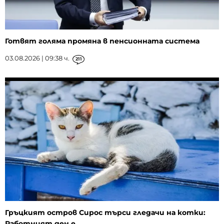
Готвят голяма промяна в пенсионната система
03.08.2026 | 09:38 ч.
211
Гръцкият остров Сирос търси гледачи на котки:
Работният ден е...