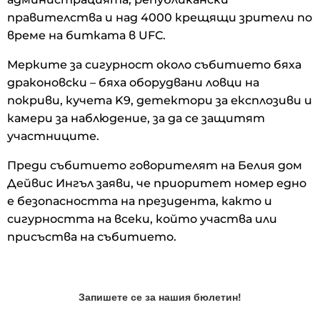
правителства и над 4000 крещящи зрители по
време на битката в UFC.
Мерките за сигурност около събитието бяха
драконовски – бяха оборудвани ловци на
покриви, кучета K9, детектори за експлозиви и
камери за наблюдение, за да се защитят
участниците.
Преди събитието говорителят на Белия дом
Дейвис Ингъл заяви, че приоритет номер едно
е безопасността на президента, както и
сигурността на всеки, който участва или
присъства на събитието.