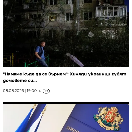
"Нямаме къде да се върнем": Хиляди украинци губят
домовете си...
08.08.2026 | 19:00 ч.
92