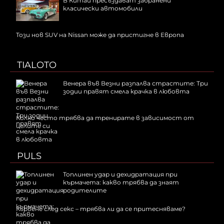
В Китай пресъздават забранени
класически автомобили
Този нов SUV на Nissan може да пристигне в Европа
TIALOTO
Венера във Везни разпалва страстите: Три
зодии правят смела крачка в любовта
Колко често трябва да тренирате в зависимост от
целите си
PULS
Топлинен удар и дехидратация при
кърмачета: какво трябва да знаят
родителите
Кървене след секс – трябва ли да се притесняваме?