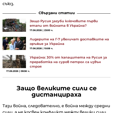
съюз.
Свързани статии
Защо Русия загуби ключовите първи
етапи от войната в Украйна?
17.06.2026 | 23:00 ч.
Лидерите на Г-7 увеличат доставките на
оръжие за Украйна
17.06.2026 | 10:08 ч.
Украйна: 30% от капацитета на Русия за
преработка на суров петрол са извън
строя
17.06.2026 | 08:56 ч.
Защо великите сили се
дистанцираха
Тази война, следователно, е война между средни
сили, а не косвен конфликт между велики сили.