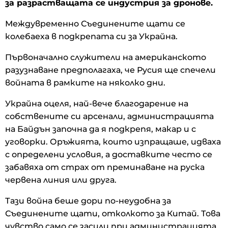
за разрастващата се индустрия за дронове.
Междувременно Съединените щати се
колебаеха в подкрепата си за Украйна.
Първоначално служители на американското
разузнаване предполагаха, че Русия ще спечели
войната в рамките на няколко дни.
Украйна оцеля, най-вече благодарение на
собствените си арсенали, администрацията
на Байдън започна да я подкрепя, макар и с
уговорки. Оръжията, които изпращаше, идваха
с определени условия, а доставките често се
забавяха от страх от преминаване на руска
червена линия или друга.
Тази война беше дори по-неудобна за
Съединените щати, отколкото за Китай. Това
чувство само се засили при администрацията