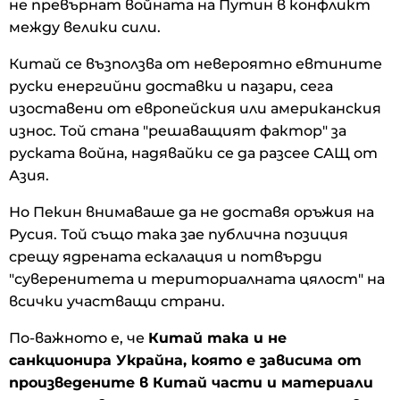
не превърнат войната на Путин в конфликт
между велики сили.
Китай се възползва от невероятно евтините
руски енергийни доставки и пазари, сега
изоставени от европейския или американския
износ. Той стана "решаващият фактор" за
руската война, надявайки се да разсее САЩ от
Азия.
Но Пекин внимаваше да не доставя оръжия на
Русия. Той също така зае публична позиция
срещу ядрената ескалация и потвърди
"суверенитета и териториалната цялост" на
всички участващи страни.
По-важното е, че
Китай така и не
санкционира Украйна, която е зависима от
произведените в Китай части и материали