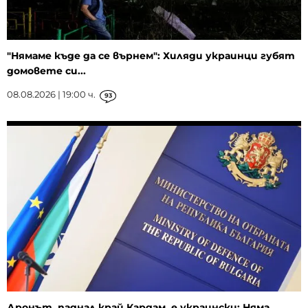
"Нямаме къде да се върнем": Хиляди украинци губят
домовете си...
08.08.2026 | 19:00 ч.
93
Дронът, паднал край Кардам, е украински: Няма