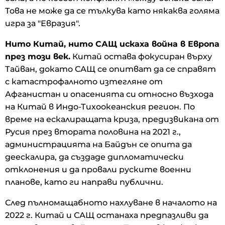
Това не може да се тълкува като някаква голяма
игра за "Евразия".
Нито Китай, нито САЩ искаха война в Европа
през този век.
Китай остава фокусиран върху
Тайван, докато САЩ се опитват да се справят
с катастрофалното изтегляне от
Афганистан и опасенията си относно възхода
на Китай в Индо-Тихоокеанския регион. По
време на ескалиращата криза, предизвикана от
Русия през втората половина на 2021 г.,
администрацията на Байдън се опита да
деескалира, да създаде дипломатически
отклонения и да провали руските военни
планове, като ги направи публични.
След пълномащабното нахлуване в началото на
2022 г. Китай и САЩ останаха предпазливи да