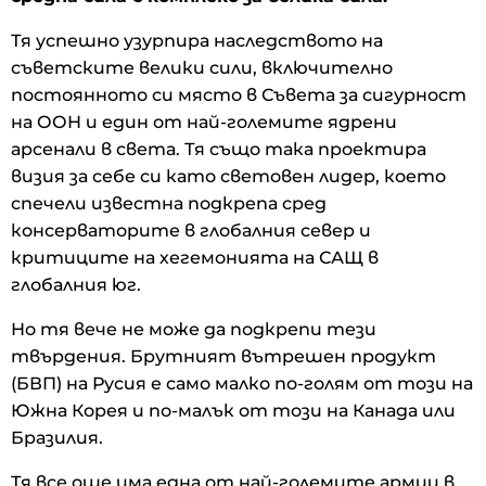
Тя успешно узурпира наследството на
съветските велики сили, включително
постоянното си място в Съвета за сигурност
на ООН и един от най-големите ядрени
арсенали в света. Тя също така проектира
визия за себе си като световен лидер, което
спечели известна подкрепа сред
консерваторите в глобалния север и
критиците на хегемонията на САЩ в
глобалния юг.
Но тя вече не може да подкрепи тези
твърдения. Брутният вътрешен продукт
(БВП) на Русия е само малко по-голям от този на
Южна Корея и по-малък от този на Канада или
Бразилия.
Тя все още има една от най-големите армии в