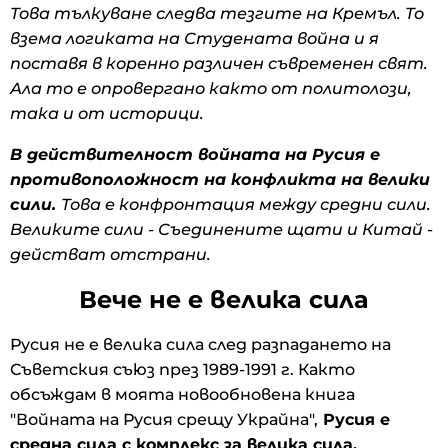
Това тълкуване следва тезгите на Кремъл. То
взема логиката на Студената война и я
поставя в коренно различен съвременен свят.
Ала то е опровергано както от политолози,
така и от историци.
В действителност войната на Русия е
противоположност на конфликта на велики
сили.
Това е конфронтация между средни сили.
Великите сили - Съединените щати и Китай -
действат отстрани.
Вече не е велика сила
Русия не е велика сила след разпадането на
Съветския съюз през 1989-1991 г. Както
обсъждам в моята новообновена книга
"Войната на Русия срещу Украйна",
Русия е
средна сила с комплекс за велика сила.