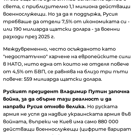
света, с приблизително 1,1 милиона действащи
военнослужещи. Но за да я поддържа, Русия
трябваше да отдели 7,5% от икономиката си -
или 190 милиарда щатски долара - за военни
разходи през 2025 г.
Междувременно, често осъжданото като
"недостатъчно" харчене на европейските сили
в НАТО, нито една от които не отделя повече
от 4,5% от БВП, се равнява на близо три пъти
повече: 559 милиарда щатски долара.
Руският президент Владимир Путин започна
война, за да обърне тази реалност и да
направи Русия отново велика.
Но руската
армия не успя да надвие украинската армия във
войната, въпреки че Киев има само 880 000
действащи военнослужещи (цифрите варират