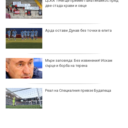
ЦСКА 1948 ще приеме Панатинайкос пред
две стада крави и овце
Арда остави Дунав без точки в елита
Мъри заповяда: Без извинения! Искам
сърце и борба на терена
Реал на Специалния превзе Будапеща