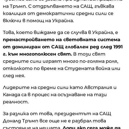
на Тръмп. С отдръпването на САЩ, гъвкава
коалиция от демократични средни сили се
включи в помощ на Украйна.
Това, което виждаме да се случва в Украйна, е
пренастройването на световната система
от доминиран от САЩ глобален ред след 1991
г. към многополюсен свят.
В този свят
средните сили играят много по-голяма роля,
отколкото по време на Студената война или
след нея.
Лидерите на средни сили като Австралия и
Канада са в процес на осъзнаване на тази
реалност.
За разлика от това, президентът на САЩ
Доналд Тръмп все още не е разбрал това
състояние на нещата.
Дори ако сега може да