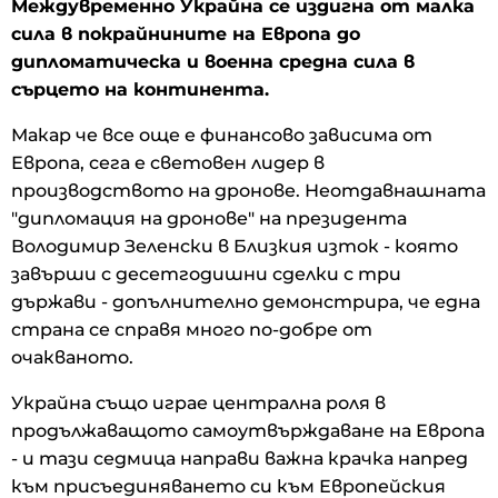
Междувременно Украйна се издигна от малка
сила в покрайнините на Европа до
дипломатическа и военна средна сила в
сърцето на континента.
Макар че все още е финансово зависима от
Европа, сега е световен лидер в
производството на дронове. Неотдавнашната
"дипломация на дронове" на президента
Володимир Зеленски в Близкия изток - която
завърши с десетгодишни сделки с три
държави - допълнително демонстрира, че една
страна се справя много по-добре от
очакваното.
Украйна също играе централна роля в
продължаващото самоутвърждаване на Европа
- и тази седмица направи важна крачка напред
към присъединяването си към Европейския