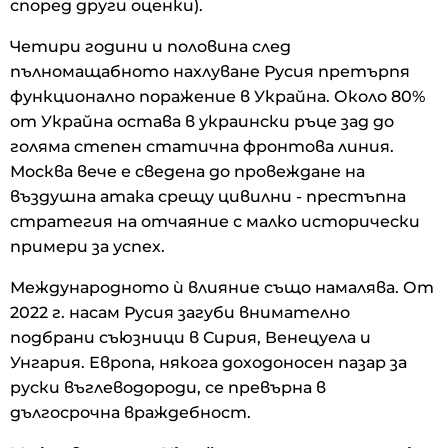
според други оценки).
Четири години и половина след
пълномащабното нахлуване Русия претърпя
функционално поражение в Украйна. Около 80%
от Украйна остава в украински ръце зад до
голяма степен статична фронтова линия.
Москва вече е сведена до провеждане на
въздушна атака срещу цивилни - престъпна
стратегия на отчаяние с малко исторически
примери за успех.
Международното ѝ влияние също намалява. От
2022 г. насам Русия загуби внимателно
подбрани съюзници в Сирия, Венецуела и
Унгария. Европа, някога доходоносен пазар за
руски въглеводороди, се превърна в
дългосрочна враждебност.