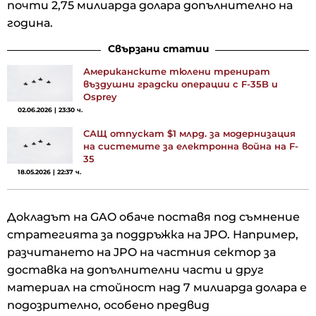
почти 2,75 милиарда долара допълнително на
година.
Свързани статии
Американските тюлени тренират
въздушни градски операции с F-35B и
Osprey
02.06.2026 | 23:30 ч.
САЩ отпускат $1 млрд. за модернизация
на системите за електронна война на F-
35
18.05.2026 | 22:37 ч.
Докладът на GAO обаче поставя под съмнение
стратегията за поддръжка на JPO. Например,
разчитането на JPO на частния сектор за
доставка на допълнителни части и друг
материал на стойност над 7 милиарда долара е
подозрително, особено предвид