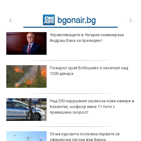
Управляващите в Унгария номинираха
Андраш Бака за президент
Пожарът край Бобошево е засегнал над
1200 декара
Над 350 нарушения засякоха нови камери в
Казанлък, шофьор мина 11 пъти с
превишена скорост
35-ма курсанти получиха първите си
офицерски пагони във Варна