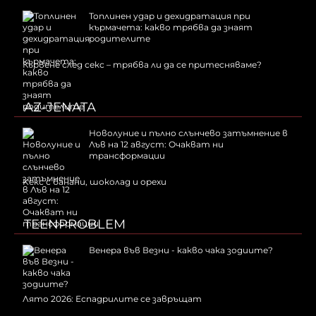
Топлинен удар и дехидратация при
кърмачета: какво трябва да знаят
родителите
Кървене след секс – трябва ли да се притесняваме?
AZ-JENATA
Новолуние и пълно слънчево затъмнение в
Лъв на 12 август: Очакват ни
трансформации
Kекс с банани, шоколад и орехи
TEENPROBLEM
Венера във Везни - какво чака зодиите?
Лято 2026: Еспадрилите се завръщат