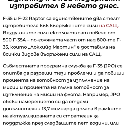
изтребител в небето днес.
F-35 и F-22 Raptor са единствените два стелт
изтребителя във въоръжените сили
на САЩ
.
Въздушните сили експлоатират повече от
500 F-35A – по-голямата част от над 800-те F-
35, които „Локхийд Мартин“ е доставила на
всички видове въоръжени сили на САЩ.
Съвместната програмна служба за F-35 (JPO) се
опитва да разреши тези проблеми и да повиши
процента на готовност за изпълнение на
мисии и процента на пълна готовност за
изпълнение на мисии на флота. Например, JPO
обяви намерението си да отдели
допълнителни 13,7 милиарда долара в рамките
на актуализираната си стратегия за
поддръжка през следващите пет години, или