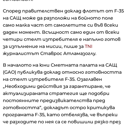
Според правителствен доклад флотът от F-35
на САЩ може да разположи на бойното поле
само малка част от самолетите си във всеки
даден момент. Всъщност само един от всеки
четири стелт изтребителя е напълно готов
за изпълнение на мисии, пише за
TNI
журналистът Ставрос Атламазоглу.
В началото на юни Сметната палата на САЩ
(GAO) публикува доклад относно готовността
на стелт изтребителя F-35. Озаглавен
„Необходими действия за гарантиране, че
актуализираната стратегия ще подобри
постоянните предизвикателства пред
готовността“, докладът остро критикува
програмата F-35, като отбелязва, че въпреки
че разходите по нея са се повишили рязко през