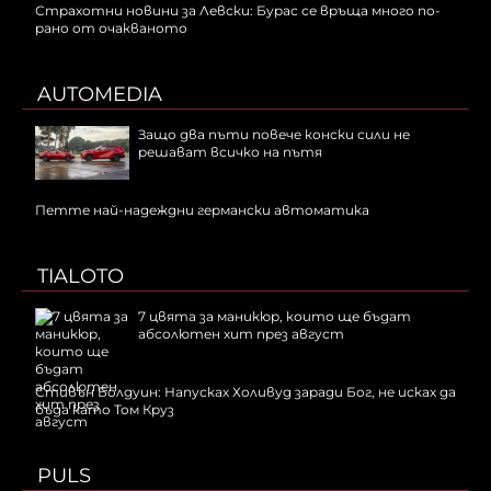
Страхотни новини за Левски: Бурас се връща много по-
рано от очакваното
AUTOMEDIA
Защо два пъти повече конски сили не
решават всичко на пътя
Петте най-надеждни германски автоматика
TIALOTO
7 цвята за маникюр, които ще бъдат
абсолютен хит през август
Стивън Болдуин: Напусках Холивуд заради Бог, не исках да
бъда като Том Круз
PULS