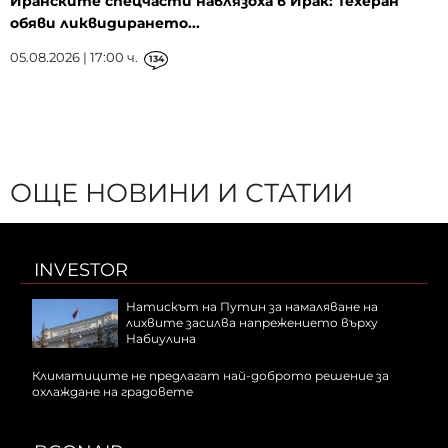
Иранските спецчасти навлязоха в Ирак: Техеран
обяви ликвидирането...
05.08.2026 | 17:00 ч.
134
ОЩЕ НОВИНИ И СТАТИИ
INVESTOR
Натискът на Путин за намаляване на
лихвите засилва напрежението върху
Набиулина
Климатиците не предлагат най-доброто решение за
охлаждане на градовете