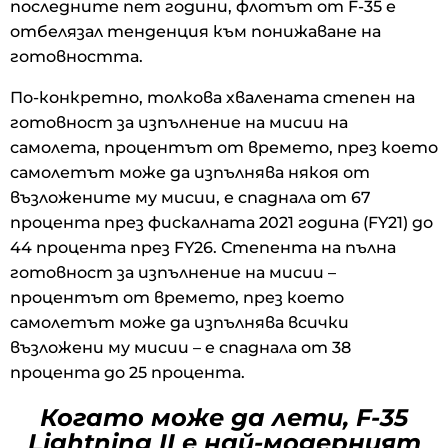
последните пет години, флотът от F-35 е
отбелязал тенденция към понижаване на
готовността.
По-конкретно, толкова хвалената степен на
готовност за изпълнение на мисии на
самолета, процентът от времето, през което
самолетът може да изпълнява някоя от
възложените му мисии, е спаднала от 67
процента през фискалната 2021 година (FY21) до
44 процента през FY26. Степента на пълна
готовност за изпълнение на мисии –
процентът от времето, през което
самолетът може да изпълнява всички
възложени му мисии – е спаднала от 38
процента до 25 процента.
Когато може да лети, F-35
Lightning II е най-модерният