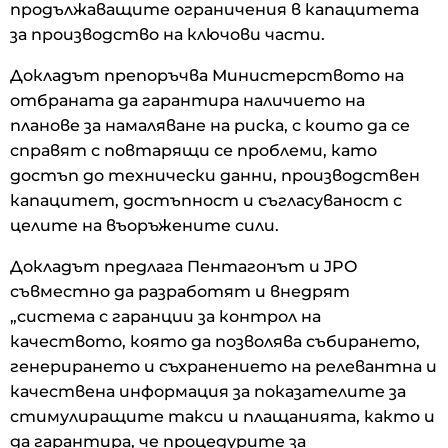
продължаващите ограничения в капацитета
за производство на ключови части.
Докладът препоръчва Министерството на
отбраната да гарантира наличието на
планове за намаляване на риска, с които да се
справят с повтарящи се проблеми, като
достъп до технически данни, производствен
капацитет, достъпност и съгласуваност с
целите на въоръжените сили.
Докладът предлага Пентагонът и JPO
съвместно да разработят и внедрят
„система с гаранции за контрол на
качеството, която да позволява събирането,
генерирането и съхранението на релевантна и
качествена информация за показателите за
стимулиращите такси и плащанията, както и
да гарантира, че процедурите за