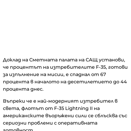
Доклад на Сметната палата на САЩ установи,
че процентът на изтребителите F-35, готови
за изпълнение на мисии, е спаднал от 67
процента в началото на десетилетието до 44
процента днес.
Въпреки че е най-модерният изтребител в
света, флотът от F-35 Lightning II на
американските въоръжени сили се сблъсква със
сериозни проблеми с оперативната
готовност.