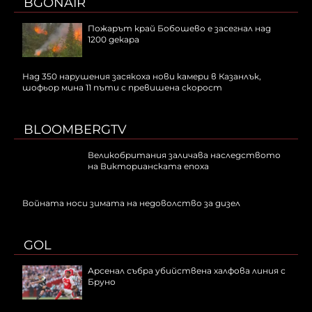
BGONAIR
Пожарът край Бобошево е засегнал над
1200 декара
Над 350 нарушения засякоха нови камери в Казанлък,
шофьор мина 11 пъти с превишена скорост
BLOOMBERGTV
Великобритания заличава наследството
на Викторианската епоха
Войната носи зимата на недоволство за дизел
GOL
Арсенал събра убийствена халфова линия с
Бруно