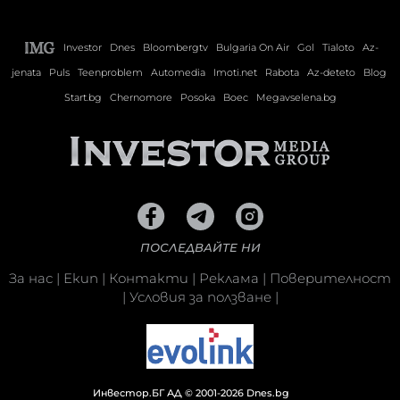
Investor
Dnes
Bloombergtv
Bulgaria On Air
Gol
Tialoto
Az-
jenata
Puls
Teenproblem
Automedia
Imoti.net
Rabota
Az-deteto
Blog
Start.bg
Chernomore
Posoka
Boec
Megavselena.bg
ПОСЛЕДВАЙТЕ НИ
За нас
|
Екип
|
Контакти
|
Реклама
|
Поверителност
|
Условия за ползване
|
Инвестор.БГ АД © 2001-2026 Dnes.bg