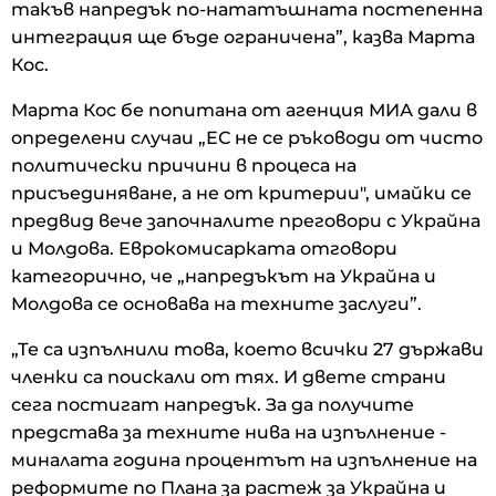
такъв напредък по-нататъшната постепенна
интеграция ще бъде ограничена”, казва Марта
Кос.
Марта Кос бе попитана от агенция МИА дали в
определени случаи „ЕС не се ръководи от чисто
политически причини в процеса на
присъединяване, а не от критерии", имайки се
предвид вече започналите преговори с Украйна
и Молдова. Еврокомисарката отговори
категорично, че „напредъкът на Украйна и
Молдова се основава на техните заслуги”.
„Те са изпълнили това, което всички 27 държави
членки са поискали от тях. И двете страни
сега постигат напредък. За да получите
представа за техните нива на изпълнение -
миналата година процентът на изпълнение на
реформите по Плана за растеж за Украйна и