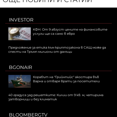
INVESTOR
КФН: От 9 август цените на финансовите
услуги ще са само в евро
Предложение за етика към криптозакона в САЩ може да
спести на Тръмп милиони от данъци
BGONAIR
Корабът на "Грийнпийс" акостира във
Варна и отваря врати за посетители
40 градуса зад решетките: Килии от 9 кв. м, четирима
затворници и без климатик
BLOOMBERGTV