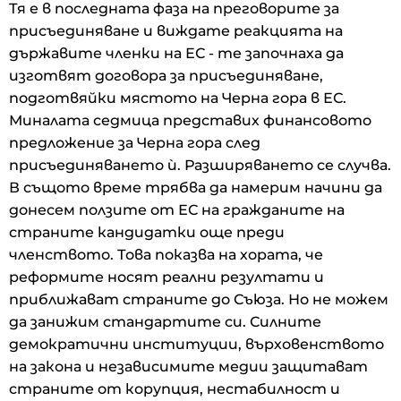
Тя е в последната фаза на преговорите за
присъединяване и виждате реакцията на
държавите членки на ЕС - те започнаха да
изготвят договора за присъединяване,
подготвяйки мястото на Черна гора в ЕС.
Миналата седмица представих финансовото
предложение за Черна гора след
присъединяването ѝ. Разширяването се случва.
В същото време трябва да намерим начини да
донесем ползите от ЕС на гражданите на
страните кандидатки още преди
членството. Това показва на хората, че
реформите носят реални резултати и
приближават страните до Съюза. Но не можем
да занижим стандартите си. Силните
демократични институции, върховенството
на закона и независимите медии защитават
страните от корупция, нестабилност и