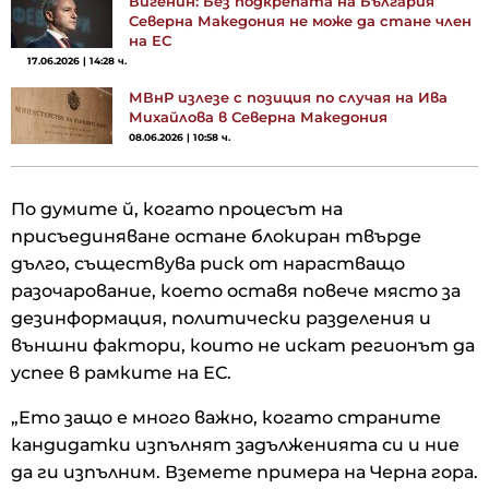
Вигенин: Без подкрепата на България
Северна Македония не може да стане член
на ЕС
17.06.2026 | 14:28 ч.
МВнР излезе с позиция по случая на Ива
Михайлова в Северна Македония
08.06.2026 | 10:58 ч.
По думите й, когато процесът на
присъединяване остане блокиран твърде
дълго, съществува риск от нарастващо
разочарование, което оставя повече място за
дезинформация, политически разделения и
външни фактори, които не искат регионът да
успее в рамките на ЕС.
„Ето защо е много важно, когато страните
кандидатки изпълнят задълженията си и ние
да ги изпълним. Вземете примера на Черна гора.