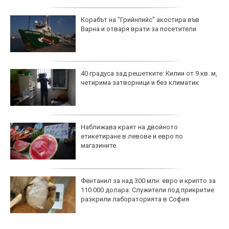
Корабът на "Грийнпийс" акостира във
Варна и отваря врати за посетители
40 градуса зад решетките: Килии от 9 кв. м,
четирима затворници и без климатик
Наближава краят на двойното
етикетиране в левове и евро по
магазините
Фентанил за над 300 млн. евро и крипто за
110 000 долара: Служители под прикритие
разкрили лабораторията в София