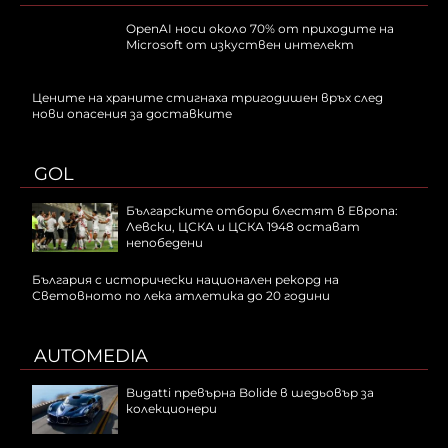
OpenAI носи около 70% от приходите на
Microsoft от изкуствен интелект
Цените на храните стигнаха тригодишен връх след
нови опасения за доставките
GOL
Българските отбори блестят в Европа:
Левски, ЦСКА и ЦСКА 1948 остават
непобедени
България с исторически национален рекорд на
Световното по лека атлетика до 20 години
AUTOMEDIA
Bugatti превърна Bolide в шедьовър за
колекционери