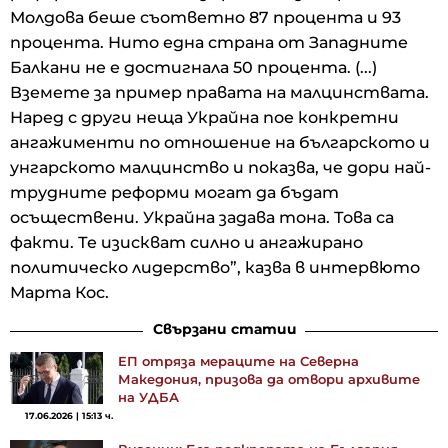
Молдова беше съответно 87 процента и 93
процента. Нито една страна от Западните
Балкани не е достигнала 50 процента. (...)
Вземете за пример правата на малцинствата.
Наред с други неща Украйна пое конкретни
ангажименти по отношение на българското и
унгарското малцинство и показва, че дори най-
трудните реформи могат да бъдат
осъществени. Украйна задава тона. Това са
факти. Те изискват силно и ангажирано
политическо лидерство”, казва в интервюто
Марта Кос.
Свързани статии
ЕП отряза мераците на Северна
Македония, призова да отвори архивите
на УДБА
17.06.2026 | 15:13 ч.