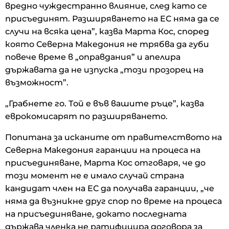
вредно чуждестранно влияние, след като се
присъединят. Разширяването на ЕС няма да се
случи на всяка цена”, казва Марта Кос, според
която Северна Македония не трябва да губи
повече време в „оправдания” и апелира
държавата да не изпуска „този прозорец на
възможност”.
„Грабнете го. Той е във вашите ръце”, казва
еврокомисарят по разширяването.
Попитана за исканите от правителството на
Северна Македония гаранции на процеса на
присъединяване, Марта Кос отговаря, че до
този момент не е имало случай страна
кандидат член на ЕС да получава гаранции, „че
няма да възникне друг спор по време на процеса
на присъединяване, докато последната
държава членка не ратифицира договора за