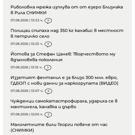
Риболовна мрежа изплува от от езеро Близнака
в Рила СНИМКИ
07.08.2026 | 13:32 ч.
0
Полицаи спипаха над 350 кг канабис в местност
в петричко село
07.08.2026 | 13:23 ч.
0
Йотова за Стефан Цанев: Творчеството му
вдъхновява поколения
07.08.2026 | 13:15 ч.
3
Иззетият фентанил е за близо 300 млн. евро,
ГДБОП с нови данни за наркогрупата (ВИДЕО)
07.08.2026 | 13:07 ч.
6
Чужденци самокатастрофираха, удариха се в
мантинела, канавка и дърво
07.08.2026 | 12:56 ч.
3
Малолетните били Георги повече от час
(СНИМКИ)