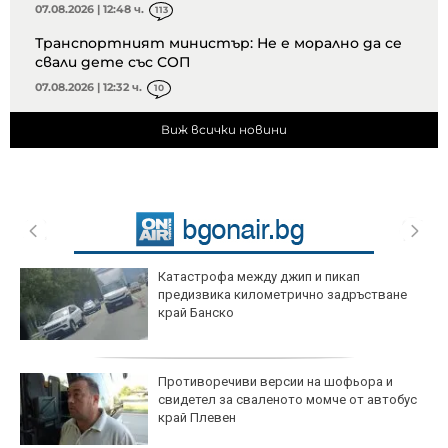
07.08.2026 | 12:48 ч.
113
Транспортният министър: Не е морално да се
свали дете със СОП
07.08.2026 | 12:32 ч.
10
Виж всички новини
Катастрофа между джип и пикап
предизвика километрично задръстване
край Банско
Противоречиви версии на шофьора и
свидетел за сваленото момче от автобус
край Плевен