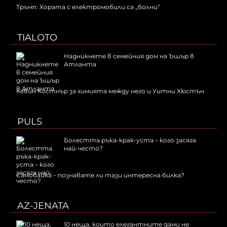
Тръмп: Хората с електромобили са „болни“
TIALOTO
Надникнете в семейния дом на Ъшър в
Атланта
Кевин Костнър за химията между него и Уитни Хюстън
PULS
Болестта ръка-крак-уста – кого засяга
най-често?
Самобайка – познавате ли тази интересна билка?
AZ-JENATA
10 неща, които елегантните дами не