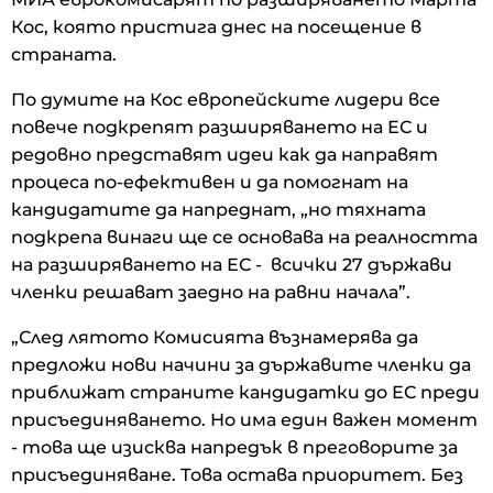
Кос, която пристига днес на посещение в
страната.
По думите на Кос европейските лидери все
повече подкрепят разширяването на ЕС и
редовно представят идеи как да направят
процеса по-ефективен и да помогнат на
кандидатите да напреднат, „но тяхната
подкрепа винаги ще се основава на реалността
на разширяването на ЕС - всички 27 държави
членки решават заедно на равни начала”.
„След лятото Комисията възнамерява да
предложи нови начини за държавите членки да
приближат страните кандидатки до ЕС преди
присъединяването. Но има един важен момент
- това ще изисква напредък в преговорите за
присъединяване. Това остава приоритет. Без