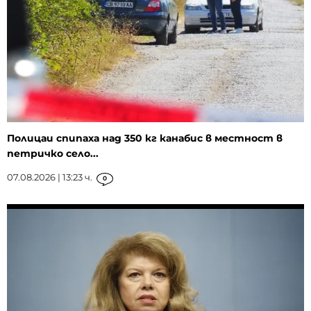
Полицаи спипаха над 350 кг канабис в местност в
петричко село...
07.08.2026 | 13:23 ч.
0