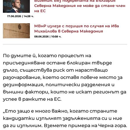
Вигенин: Без подкрепата на България
Северна Македония не може да стане член
на ЕС
17.06.2026 | 14:28 ч.
МВнР излезе с позиция по случая на Ива
Михайлова в Северна Македония
08.06.2026 | 10:58 ч.
По думите й, когато процесът на
присъединяване остане блокиран твърде
дълго, съществува риск от нарастващо
разочарование, което оставя повече място за
дезинформация, политически разделения и
външни фактори, които не искат регионът да
успее в рамките на ЕС.
„Ето защо е много важно, когато страните
кандидатки изпълнят задълженията си и ние
да ги изпълним. Вземете примера на Черна гора.