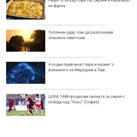
Рецепта за картофи със сирене и кашкавал
на фурна
Топлинен удар: Как да разпознаем
опасните симптоми
4 зодии привличат пари и късмет с
влизането на Меркурий в Лъв
ЦСКА 1948 продължи силната си серия с
победа над "Локо" (София)