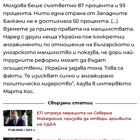
Молдова беше съответно 87 процента и 93
процента. Нито една страна от Западните
Балкани не е достигнала 50 процента. (...)
Вземете за пример правата на малцинствата.
Наред с други неща Украйна пое конкретни
ангажименти по отношение на българското и
унгарското малцинство и показва, че дори най-
трудните реформи могат да бъдат
осъществени. Украйна задава тона. Това са
факти. Те изискват силно и ангажирано
политическо лидерство”, казва в интервюто
Марта Кос.
Свързани статии
ЕП отряза мераците на Северна
Македония, призова да отвори архивите
на УДБА
17.06.2026 | 15:13 ч.