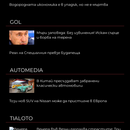
Водородната икономика е в упадък, но не е мъртва
GOL
Мъри заповяда: Без извинения! Искам сърце
и борба на терена
Реал на Специалния превзе Будапеща
AUTOMEDIA
В Китай пресъздават забранени
класически автомобили
Този нов SUV на Nissan може да пристигне в Европа
TIALOTO
Венера във Везни разпалва страстите: Три