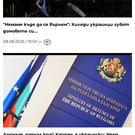
"Нямаме къде да се върнем": Хиляди украинци губят
домовете си...
08.08.2026 | 19:00 ч.
91
Дронът, паднал край Кардам, е украински: Няма