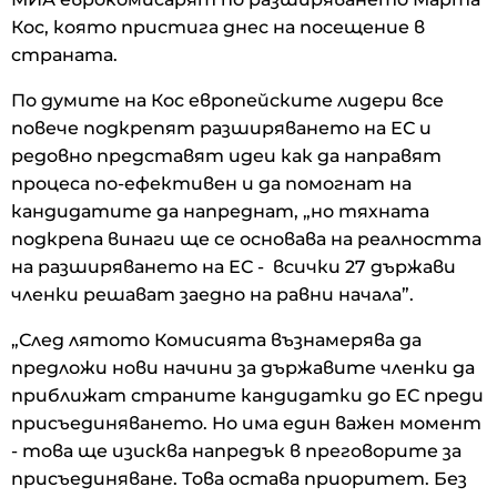
Кос, която пристига днес на посещение в
страната.
По думите на Кос европейските лидери все
повече подкрепят разширяването на ЕС и
редовно представят идеи как да направят
процеса по-ефективен и да помогнат на
кандидатите да напреднат, „но тяхната
подкрепа винаги ще се основава на реалността
на разширяването на ЕС - всички 27 държави
членки решават заедно на равни начала”.
„След лятото Комисията възнамерява да
предложи нови начини за държавите членки да
приближат страните кандидатки до ЕС преди
присъединяването. Но има един важен момент
- това ще изисква напредък в преговорите за
присъединяване. Това остава приоритет. Без