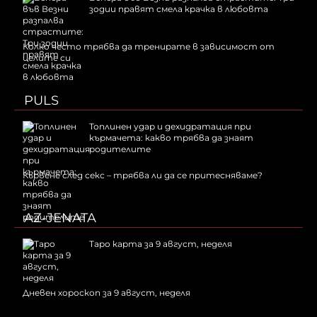
зодии правят смела крачка в любовта
Колко често трябва да тренирате в зависимост от
целите си
PULS
Топлинен удар и дехидратация при
кърмачета: какво трябва да знаят
родителите
Кървене след секс – трябва ли да се притесняваме?
AZ-JENATA
Таро карта за 9 август, неделя
Дневен хороскоп за 9 август, неделя