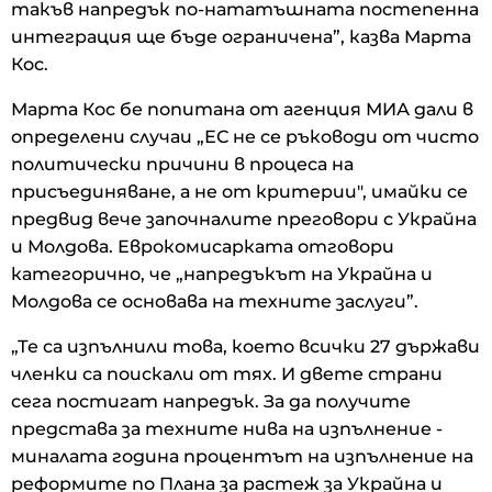
такъв напредък по-нататъшната постепенна
интеграция ще бъде ограничена”, казва Марта
Кос.
Марта Кос бе попитана от агенция МИА дали в
определени случаи „ЕС не се ръководи от чисто
политически причини в процеса на
присъединяване, а не от критерии", имайки се
предвид вече започналите преговори с Украйна
и Молдова. Еврокомисарката отговори
категорично, че „напредъкът на Украйна и
Молдова се основава на техните заслуги”.
„Те са изпълнили това, което всички 27 държави
членки са поискали от тях. И двете страни
сега постигат напредък. За да получите
представа за техните нива на изпълнение -
миналата година процентът на изпълнение на
реформите по Плана за растеж за Украйна и