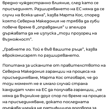
вредно чуждестранно влияние, след като се
присъединят. Разширяването на ЕС няма да се
случи на всяка цена”, казва Марта Кос, според
която Северна Македония не трябва да губи
повече време в „оправдания” и апелира
държавата да не изпуска „този прозорец на
възможност”.
„Грабнете го. Той е във вашите ръце”, казва
еврокомисарят по разширяването.
Попитана за исканите от правителството на
Северна Македония гаранции на процеса на
присъединяване, Марта Кос отговаря, че до
този момент не е имало случай страна
кандидат член на ЕС да получава гаранции, „че
няма да възникне друг спор по време на процеса
на присъединяване, докато последната
държава членка не ратифицира договора за