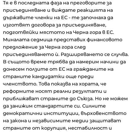
Тя е в последната фаза на преговорите за
присъединяване и виждате реакцията на
държавите членки на ЕС - те започнаха да
изготвят договора за присъединяване,
подготвяйки мястото на Черна гора в ЕС.
Миналата седмица представих финансовото
предложение за Черна гора след
присъединяването ѝ. Разширяването се случва.
В същото време трябва да намерим начини да
донесем ползите от ЕС на гражданите на
страните кандидатки още преди
членството. Това показва на хората, че
реформите носят реални резултати и
приближават страните до Съюза. Но не можем
да занижим стандартите си. Силните
демократични институции, върховенството
на закона и независимите медии защитават
страните от корупция, нестабилност и