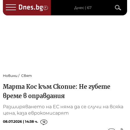
Днес | 67
Новини
Свят
Марта Кос към Скопие: Не губете
време в оправдания
Разширяването на ЕС няма да се случи на всяка
цена, каза еврокомисарят
08.07.2026 | 14:38 ч.
12