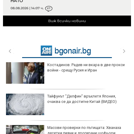
НАТО
08.08.2026 | 14:07 ч.
67
Виж всички новини
Костадинов: Радев ни вкара в две прокси
войни - срещу Русия и Иран
Тайфунът "Делфин" връхлетя Япония,
очаква се да достигне Китай (ВИДЕО)
Масови проверки по пътищата: Хванаха
десетки пияни и дрогирани шофьори