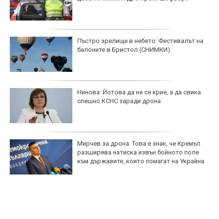
Пъстро зрелище в небето: Фестивалът на
балоните в Бристол (СНИМКИ)
Нинова: Йотова да не се крие, а да свика
спешно КСНС заради дрона
Мирчев за дрона: Това е знак, че Кремъл
разширява натиска извън бойното поле
към държавите, които помагат на Украйна