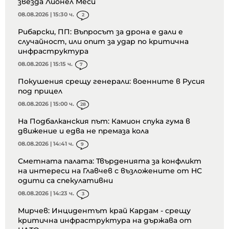
звезда Лионел Меси
08.08.2026 | 15:30 ч.
2
Рибарски, ПП: Въпросът за дрона е дали е
случайност, или опит за удар по критична
инфраструктура
08.08.2026 | 15:15 ч.
7
Покушения срещу генерали: военните в Русия
под прицел
08.08.2026 | 15:00 ч.
28
На Подбалканския път: Камион спука гума в
движение и едва не премаза кола
08.08.2026 | 14:41 ч.
9
Сметната палата: Твърденията за конфликт
на интереси на Главчев с възложените от НС
одити са спекулативни
08.08.2026 | 14:23 ч.
3
Мирчев: Инцидентът край Кардам - срещу
критична инфраструктура на държава от