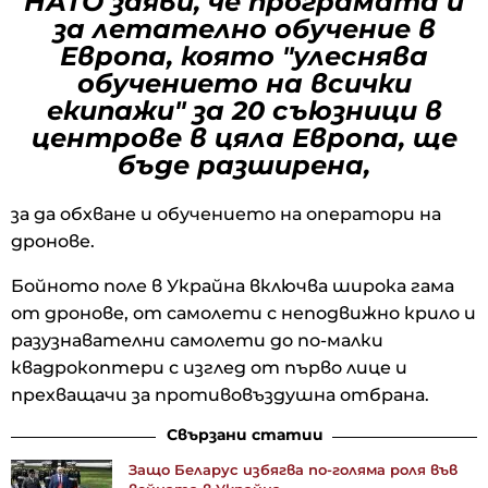
НАТО заяви, че програмата ѝ
за летателно обучение в
Европа, която "улеснява
обучението на всички
екипажи" за 20 съюзници в
центрове в цяла Европа, ще
бъде разширена,
за да обхване и обучението на оператори на
дронове.
Бойното поле в Украйна включва широка гама
от дронове, от самолети с неподвижно крило и
разузнавателни самолети до по-малки
квадрокоптери с изглед от първо лице и
прехващачи за противовъздушна отбрана.
Свързани статии
Защо Беларус избягва по-голяма роля във