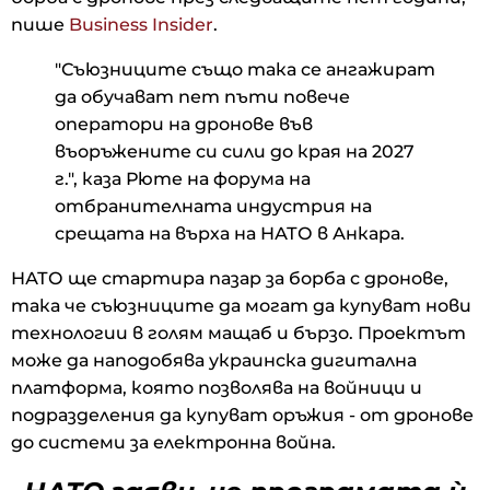
пише
Business Insider
.
"Съюзниците също така се ангажират
да обучават пет пъти повече
оператори на дронове във
въоръжените си сили до края на 2027
г.", каза Рюте на форума на
отбранителната индустрия на
срещата на върха на НАТО в Анкара.
НАТО ще стартира пазар за борба с дронове,
така че съюзниците да могат да купуват нови
технологии в голям мащаб и бързо. Проектът
може да наподобява украинска дигитална
платформа, която позволява на войници и
подразделения да купуват оръжия - от дронове
до системи за електронна война.