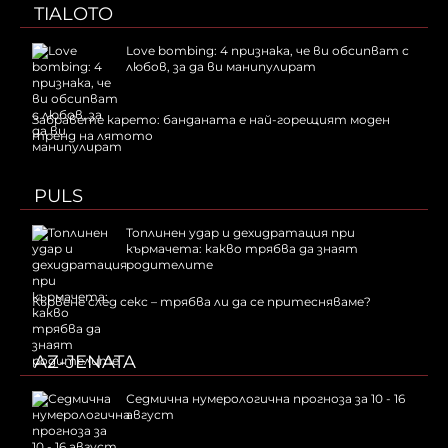
TIALOTO
Love bombing: 4 признака, че ви обсипват с
любов, за да ви манипулират
Забравете карето: банданата е най-горещият моден
тренд на лятото
PULS
Топлинен удар и дехидратация при
кърмачета: какво трябва да знаят
родителите
Кървене след секс – трябва ли да се притесняваме?
AZ-JENATA
Седмична нумерологична прогноза за 10 - 16
август