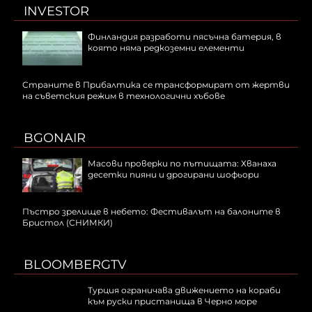
INVESTOR
Финландия разработи пясъчна батерия, в
която няма редкоземни елементи
Страните в Прибалтика се трансформират от жертви
на съветския режим в технологични хъбове
BGONAIR
Масови проверки по пътищата: Хванаха
десетки пияни и дрогирани шофьори
Пъстро зрелище в небето: Фестивалът на балоните в
Бристол (СНИМКИ)
BLOOMBERGTV
Турция ограничава движението на кораби
към руски пристанища в Черно море