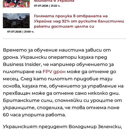
войната в Украйна
07.07.2026 | 21:22 ч.
Голямата пролука в отбраната на
Украйна: над 92% от руските балистични
ракети достигат целта си
07.07.2026 | 21:00 ч.
Времето за обучение наистина зависи от
дрона. Украински оператори казаха пред
Business Insider, че например обучението за
пилотиране на
FPV дрон
може да отнеме до
месец. След като пилотът придобие тази
основа, казаха те, обучението за управление на
прехващач може да отнеме само няколко дни.
Британските сили, спомняйки си уроците от
украинците, споделиха, че това отнема поне
60 часа упорита работа.
Украинският президент Володимир Зеленски,