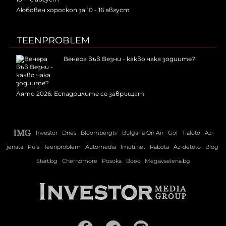
Любовен хороскоп за 10 - 16 август
TEENPROBLEM
Венера във Везни - какво чака зодиите?
Лято 2026: Еспадрилите се завръщат
Investor
Dnes
Bloombergtv
Bulgaria On Air
Gol
Tialoto
Az-
jenata
Puls
Teenproblem
Automedia
Imoti.net
Rabota
Az-deteto
Blog
Start.bg
Chernomore
Posoka
Boec
Megavselena.bg