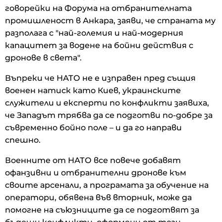
говорейки на Форума на отбранителната
промишленост в Анкара, заяви, че страната му
разполага с "най-големия и най-модерния
капацитет за водене на бойни действия с
дронове в света".
Въпреки че НАТО не е изправен пред същия
военен натиск като Киев, украинските
служители и експерти по конфликти заявиха,
че Западът трябва да се подготви по-добре за
съвременно бойно поле – и да го направи
спешно.
Военните от НАТО все повече добавят
офанзивни и отбранителни дронове към
своите арсенали, а програмата за обучение на
оператори, обявена във вторник, може да
помогне на съюзниците да се подготвят за