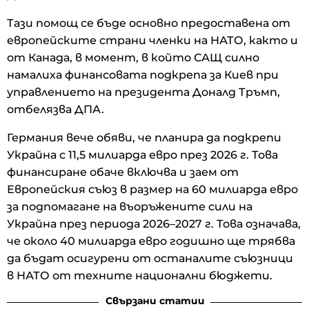
Тази помощ се бъде основно предоставена от
европейските страни членки на НАТО, както и
от Канада, в момент, в който САЩ силно
намалиха финансовата подкрепа за Киев при
управлението на президента Доналд Тръмп,
отбелязва ДПА.
Германия вече обяви, че планира да подкрепи
Украйна с 11,5 милиарда евро през 2026 г. Това
финансиране обаче включва и заем от
Европейския съюз в размер на 60 милиарда евро
за подпомагане на въоръжените сили на
Украйна през периода 2026–2027 г. Това означава,
че около 40 милиарда евро годишно ще трябва
да бъдат осигурени от останалите съюзници
в НАТО от техните национални бюджети.
Свързани статии