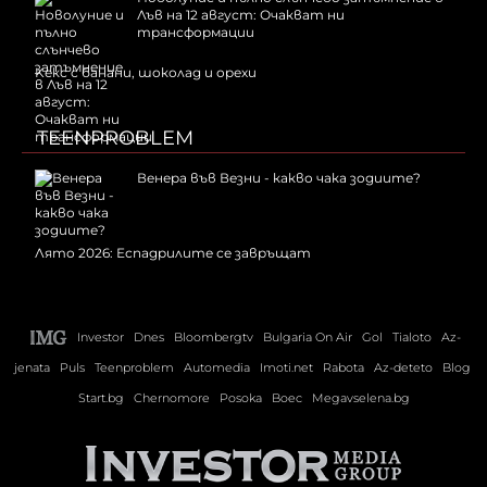
Лъв на 12 август: Очакват ни
трансформации
Kекс с банани, шоколад и орехи
TEENPROBLEM
Венера във Везни - какво чака зодиите?
Лято 2026: Еспадрилите се завръщат
Investor
Dnes
Bloombergtv
Bulgaria On Air
Gol
Tialoto
Az-
jenata
Puls
Teenproblem
Automedia
Imoti.net
Rabota
Az-deteto
Blog
Start.bg
Chernomore
Posoka
Boec
Megavselena.bg