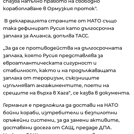
спазва напълно правото на свободно
корабоплаване в Ормузкия проток".
В декларацията страните от НАТО също
така дефинират Русия като дългосрочна
заплаха за Алианса, допълва ТАСС.
„За да се противодейства на дългосрочната
заплаха, която Русия представлява за
евроатлантическата сигурност и
стабилност, както и на продължаващата
заплаха от тероризъм, съюзниците
изпълняват ангажиментите, поети на
срещите на върха в Хага“, се казва в документа.
Германия е предложила да достави на НАТО
бойни кораби, изтребители и безпилотни
оръжейни системи, за да замени активите,
доставяни досега от САЩ, предаде ДПА.