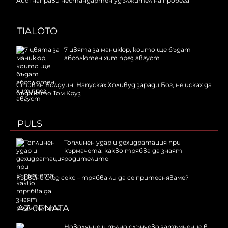
Audi направи нестандартен удължител на пробега
TIALOTO
7 цвята за маникюр, които ще бъдат
абсолютен хит през август
Стивън Болдуин: Напусках Холивуд заради Бог, не исках да
бъда като Том Круз
PULS
Топлинен удар и дехидратация при
кърмачета: какво трябва да знаят
родителите
Кървене след секс – трябва ли да се притесняваме?
AZ-JENATA
Новолуние и пълно слънчево затъмнение в