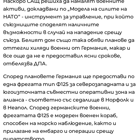
Наскоро САЩ решиха да намалят военните
активи, докладвани по „Модела на силите на
НАТО“ - инструмент за управление, при който
съюзниците споделят наличните
възможности в случай на нападение срещу
съюза. Белият дом също така обяви планове да
оттегли хиляди военни от Германия, макар и
все още да не е предоставил ясни срокове,
отбелязва ДПА.
Според плановете Германия ще предостави по
една фрегата тип Ф125 за северозападната и за
югоизточната съвместни оперативни зона на
алианса - съответно със седалище в Норфолк и
в Неапол. Според германските военни,
фрегатата Ф125 е модерен военен кораб,
способен на морско наблюдение, както и
прилагане на ембарго и операции срещу
пиратството.