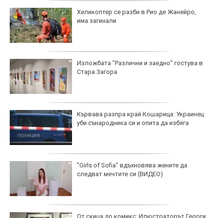
Хеликоптер се разби в Рио де Жанейро,
има загинали
Изложбата "Различни и заедно" гостува в
Стара Загора
Кървава разпра край Кошарица: Украинец
уби сънародника си и опита да избяга
"Girls of Sofia" вдъхновява жените да
следват мечтите си (ВИДЕО)
От скица до комикс: Илюстраторът Георги