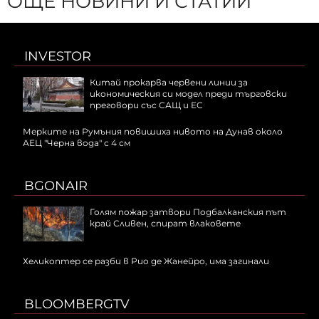
ОЩЕ НОВИНИ И СТАТИИ
INVESTOR
Китай прокарва червени линии за
икономическия си модел преди търговски
преговори със САЩ и ЕС
Мерките на Румъния повишиха нивото на Дунав около
АЕЦ "Черна вода" с 4 см
BGONAIR
Голям пожар затвори Подбалканския път
край Сливен, спират влаковете
Хеликоптер се разби в Рио де Жанейро, има загинали
BLOOMBERGTV