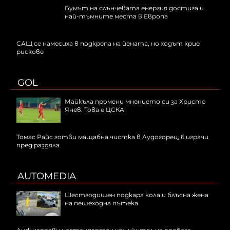
Бумът на слънчевата енергия достига и
най-тъмните места в Европа
САЩ се намесиха в подкрепа на йената, но ходът крие
рискове
GOL
Майкъла промени мнението си за Христо
Янев: Това е ЦСКА!
Томас Райс готви мащабна чистка в Лудогорец, 6 играчи
пред раздяла
AUTOMEDIA
Шестгодишен подкара кола и блъсна жена
на пешеходна пътека