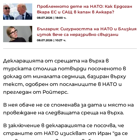
Проблемното дете на НАТО: Как Ердоган
вкара ЕС и САЩ в капан в Анкара?
08.07.2026 | 18:00 ч.
България: Сигурността на НАТО и Близкия
изток вече са неразривно свързани
08.07.2026 | 10:27 ч.
Декларацията от срещата на върха в
турската столица потвърди посоченото в
доклад от миналата седмица, базиран върху
текст, одобрен от посланиците в НАТО и
прегледан от Ройтерс.
В нея обаче не се споменава за дата и място на
провеждане на следващата среща на върха.
В заключение в декларацията се посочва, че
страните от НАТО изискват от Иран "да се