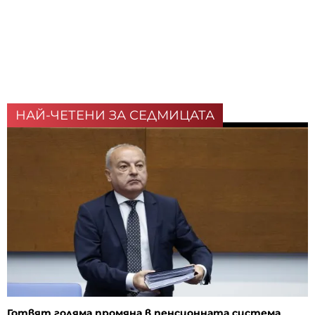
НАЙ-ЧЕТЕНИ ЗА СЕДМИЦАТА
Готвят голяма промяна в пенсионната система