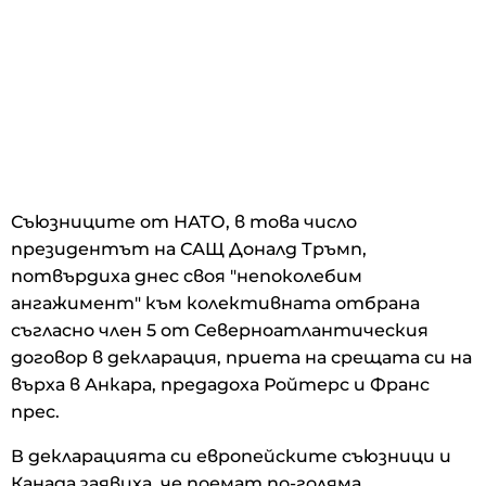
Съюзниците от НАТО, в това число
президентът на САЩ Доналд Тръмп,
потвърдиха днес своя "непоколебим
ангажимент" към колективната отбрана
съгласно член 5 от Северноатлантическия
договор в декларация, приета на срещата си на
върха в Анкара, предадоха Ройтерс и Франс
прес.
В декларацията си европейските съюзници и
Канада заявиха, че поемат по-голяма