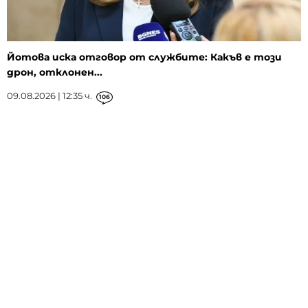
Йотова иска отговор от службите: Какъв е този
дрон, отклонен...
09.08.2026 | 12:35 ч.
106