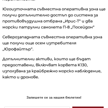
Югоизточната съвместна оперативна зона ще
получи допълнително достъп до система за
противовъздушна отбрана „Ирис-T“ и два
морски патрулни самолета П-8 „Посейдон“
Северозападната съвместна оперативна зона
ще получи още осем изтребителя
„Юрофайтър“.
Допълнителни активи, които ще бъдат
предоставени, включват корвета K130,
използвана за крайбрежно морско наблюдение,
както и дронове.