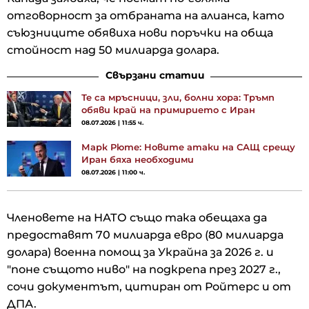
отговорност за отбраната на алианса, като
съюзниците обявиха нови поръчки на обща
стойност над 50 милиарда долара.
Свързани статии
Те са мръсници, зли, болни хора: Тръмп
обяви край на примирието с Иран
08.07.2026 | 11:55 ч.
Марк Рюте: Новите атаки на САЩ срещу
Иран бяха необходими
08.07.2026 | 11:00 ч.
Членовете на НАТО също така обещаха да
предоставят 70 милиарда евро (80 милиарда
долара) военна помощ за Украйна за 2026 г. и
"поне същото ниво" на подкрепа през 2027 г.,
сочи документът, цитиран от Ройтерс и от
ДПА.