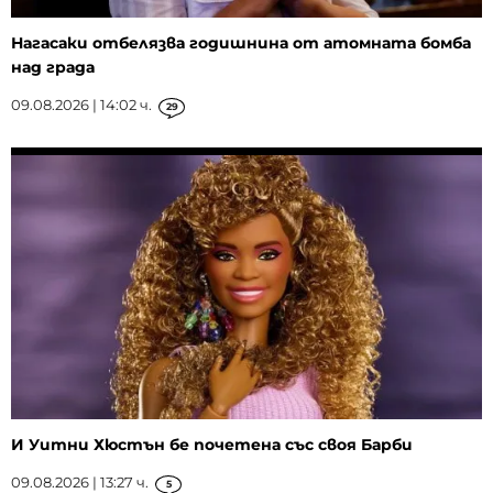
Нагасаки отбелязва годишнина от атомната бомба
над града
09.08.2026 | 14:02 ч.
29
И Уитни Хюстън бе почетена със своя Барби
09.08.2026 | 13:27 ч.
5