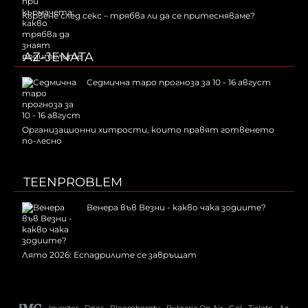
Кървене след секс – трябва ли да се притесняваме?
AZ-JENATA
Седмична таро прогноза за 10 - 16 август
Организационни хитрости, които правят готвенето
по-лесно
TEENPROBLEM
Венера във Везни - какво чака зодиите?
Лято 2026: Еспадрилите се завръщат