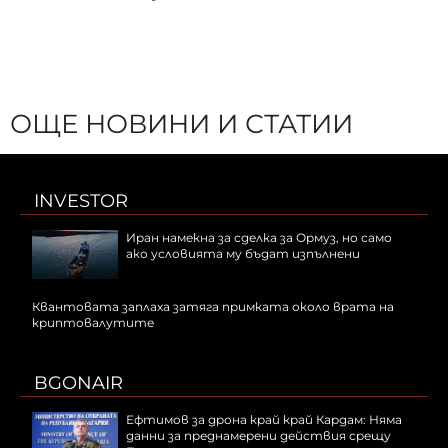
ОЩЕ НОВИНИ И СТАТИИ
INVESTOR
Иран намекна за сделка за Ормуз, но само
ако условията му бъдат изпълнени
Квантовата заплаха затяга примката около врата на
криптовалутите
BGONAIR
Ефтимов за дрона край край Кардам: Няма
данни за преднамерени действия срещу