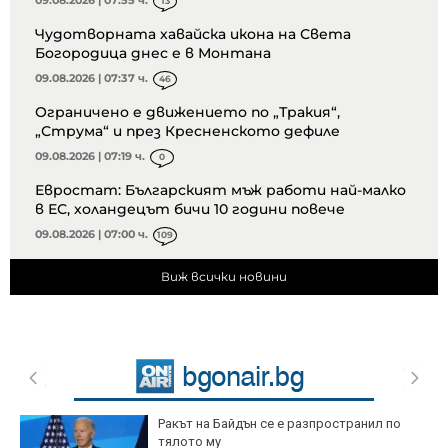
13
Чудотворната хавайска икона на Света
Богородица днес е в Монтана
09.08.2026 | 07:37 ч.
46
Ограничено е движението по „Тракия“,
„Струма“ и през Кресненското дефиле
09.08.2026 | 07:19 ч.
0
Евростат: Българският мъж работи най-малко
в ЕС, холандецът бичи 10 години повече
09.08.2026 | 07:00 ч.
109
Виж всички новини
Ракът на Байдън се е разпространил по
тялото му