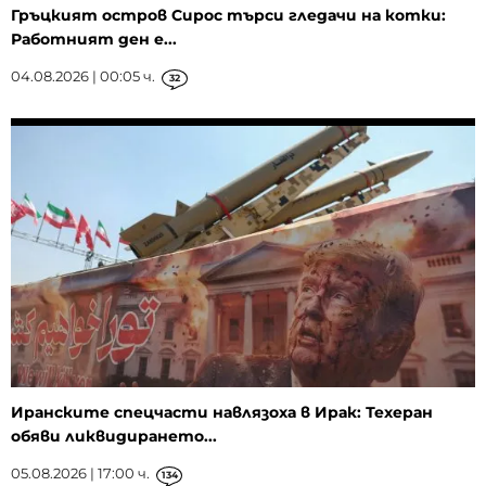
Гръцкият остров Сирос търси гледачи на котки:
Работният ден е...
04.08.2026 | 00:05 ч.
32
Иранските спецчасти навлязоха в Ирак: Техеран
обяви ликвидирането...
05.08.2026 | 17:00 ч.
134