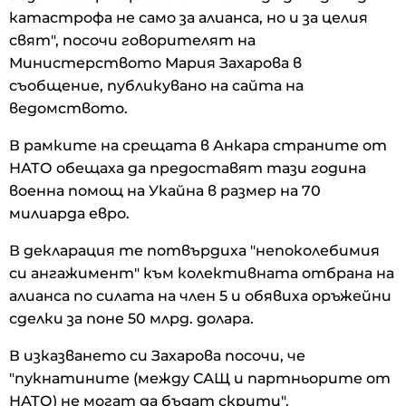
катастрофа не само за алианса, но и за целия
свят", посочи говорителят на
Министерството Мария Захарова в
съобщение, публикувано на сайта на
ведомството.
В рамките на срещата в Анкара страните от
НАТО обещаха да предоставят тази година
военна помощ на Укайна в размер на 70
милиарда евро.
В декларация те потвърдиха "непоколебимия
си ангажимент" към колективната отбрана на
алианса по силата на член 5 и обявиха оръжейни
сделки за поне 50 млрд. долара.
В изказването си Захарова посочи, че
"пукнатините (между САЩ и партньорите от
НАТО) не могат да бъдат скрити".