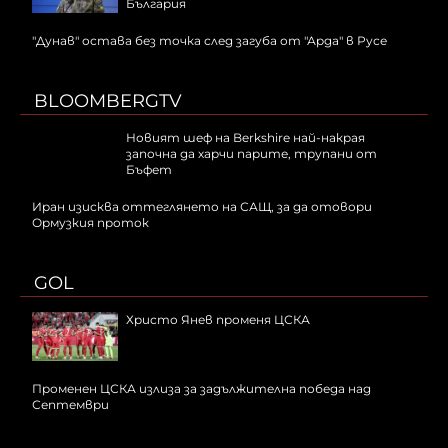
България
"Дунав" остава без точка след загуба от "Арда" в Русе
BLOOMBERGTV
Новият шеф на Berkshire най-накрая
започна да харчи парите, трупани от
Бъфет
Иран изисква оттеглянето на САЩ, за да отовори
Ормузкия проток
GOL
Христо Янев променя ЦСКА
Променен ЦСКА излиза за задължителна победа над
Септември