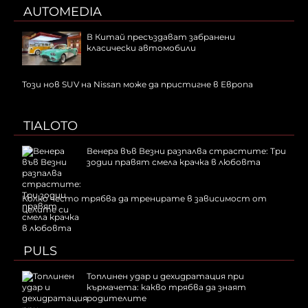
AUTOMEDIA
В Китай пресъздават забранени
класически автомобили
Този нов SUV на Nissan може да пристигне в Европа
TIALOTO
Венера във Везни разпалва страстите: Три
зодии правят смела крачка в любовта
Колко често трябва да тренирате в зависимост от
целите си
PULS
Топлинен удар и дехидратация при
кърмачета: какво трябва да знаят
родителите