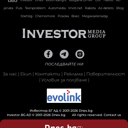
Investor
Dnes
Bloombergtv
Bulgaria On Air
Gol
Tialoto
Az-
jenata
Puls
Teenproblem
Automedia
Imoti.net
Rabota
Az-deteto
Blog
Start.bg
Chernomore
Posoka
Boec
Megavselena.bg
ПОСЛЕДВАЙТЕ НИ
За нас
|
Екип
|
Контакти
|
Реклама
|
Поверителност
|
Условия за ползване
|
Инвестор.БГ АД © 2001-2026 Dnes.bg
Investor.BG AD © 2001-2026 Dnes.bg
All rights reserved.
Contact us