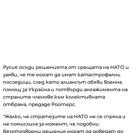
Русия осъди решенията от срещата на НАТО и
заяви, че те могат да имат катастрофални
последици, след като алиансът обяви военна
помощ за Украйна и потвърди ангажимента на
страните членове към колективната
отбрана, предаде Ройтерс.
"Жалко, че стратезите на НАТО не се спряха и
не помислиха за момент, че подобни
безотговорни решения могат да доведат до