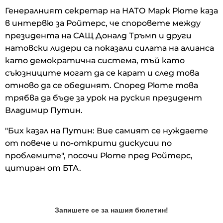
Генералният секретар на НАТО Марк Рюте каза
в интервю за Ройтерс, че споровете между
президента на САЩ Доналд Тръмп и други
натовски лидери са показали силата на алианса
като демократична система, тъй като
съюзниците могат да се карат и след това
отново да се обединят. Според Рюте това
трябва да бъде за урок на руския президент
Владимир Путин.
"Бих казал на Путин: Вие самият се нуждаете
от повече и по-открити дискусии по
проблемите", посочи Рюте пред Ройтерс,
цитиран от БТА.