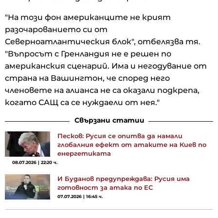
"На този фон американците не крият
разочарованието си от
Северноатлантическия блок", отбелязва тя.
"Въпросът с Гренландия не е решен по
американския сценарий. Има и негодувание от
страна на Вашингтон, че според него
членовете на алианса не са оказали подкрепа,
когато САЩ са се нуждаели от нея."
Свързани статии
Песков: Русия се опитва да намали
глобалния ефект от атаките на Киев по
енергетиката
08.07.2026 | 22:20 ч.
И Буданов предупреждава: Русия има
готовност за атака по ЕС
07.07.2026 | 16:45 ч.