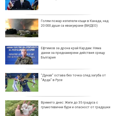
Голям пожар изпепели къщи в Канада, над
20 000 души са евакуирани (ВИДЕО)
Ефтимов за дрона край Кардам: Няма
данни за преднамерени действия срещу
България
"Дунав" остава без точка след загуба от
"Арда" в Русе
Времето днес: Жеги до 35 градуса с
гръмотевични бури и опасност от градушки