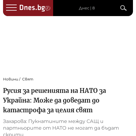
Днес | 8
Новини
Свят
Русия за решенията на НАТО за
Украйна: Може да доведат до
катастрофа за целия свят
Захарова: Пукнатините между САЩ и
партньорите от НАТО не могат да бъдат
скрити