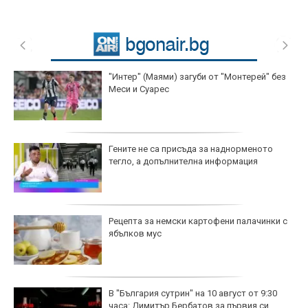
"Интер" (Маями) загуби от "Монтерей" без
Меси и Суарес
Гените не са присъда за наднорменото
тегло, а допълнителна информация
Рецепта за немски картофени палачинки с
ябълков мус
В "България сутрин" на 10 август от 9:30
часа: Димитър Бербатов за първия си