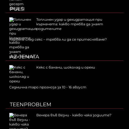
PULS
Топлинен удар и дехидратация при
кърмачета: какво трябва да знаят
родителите
Кървене след секс – трябва ли да се притесняваме?
AZ-JENATA
Kекс с банани, шоколад и орехи
Седмична таро прогноза за 10 - 16 август
TEENPROBLEM
Венера във Везни - какво чака зодиите?