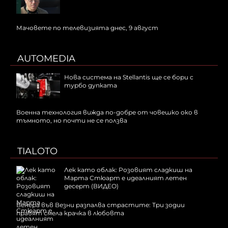
Мачовете по телевизията днес, 9 август
AUTOMEDIA
Нова система на Stellantis ще се бори с
турбо дупката
Военна технология вижда по-добре от човешко око в
тъмното, но почти не се ползва
TIALOTO
Лек като облак: Розовият сладкиш на
Марта Стюарт е идеалният летен
десерт (ВИДЕО)
Венера във Везни разпалва страстите: Три зодии
правят смела крачка в любовта