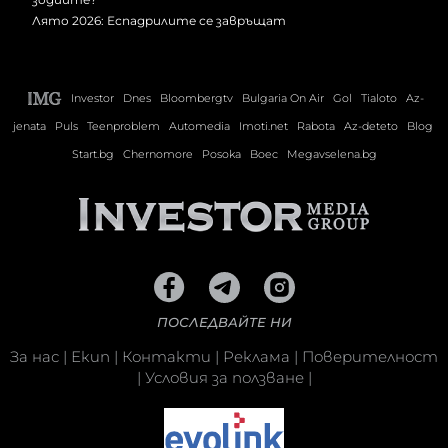
Лято 2026: Еспадрилите се завръщат
Investor
Dnes
Bloombergtv
Bulgaria On Air
Gol
Tialoto
Az-
jenata
Puls
Teenproblem
Automedia
Imoti.net
Rabota
Az-deteto
Blog
Start.bg
Chernomore
Posoka
Boec
Megavselena.bg
ПОСЛЕДВАЙТЕ НИ
За нас
|
Екип
|
Контакти
|
Реклама
|
Поверителност
|
Условия за ползване
|