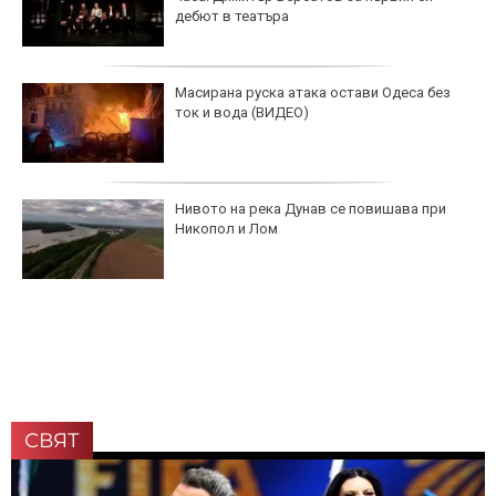
дебют в театъра
Масирана руска атака остави Одеса без
ток и вода (ВИДЕО)
Нивото на река Дунав се повишава при
Никопол и Лом
СВЯТ