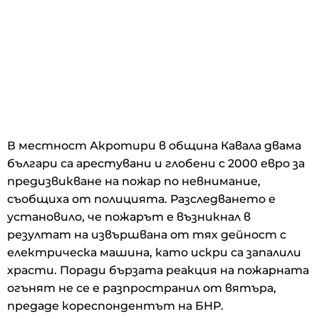
В местност Акротири в община Кавала двама
българи са арестувани и глобени с 2000 евро за
предизвикване на пожар по невнимание,
съобщиха от полицията. Разследването е
установило, че пожарът е възникнал в
резултат на извършвана от тях дейност с
електрическа машина, като искри са запалили
храсти. Поради бързата реакция на пожарната
огънят не се е разпространил от вятъра,
предаде кореспондентът на БНР.