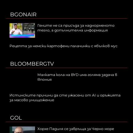
BGONAIR
Гените не са присъда за наднорменото
тегло, а допълнителна информация
Рецепта за немски картофени палачинки с ябълков мус
BLOOMBERGTV
Малката кола на BYD има голяма задача в
Япония
Истинските причини да сте ужасени от AI и оръжията
за масово унищожение
GOL
Хорхе Падиля се завръща за Черно море