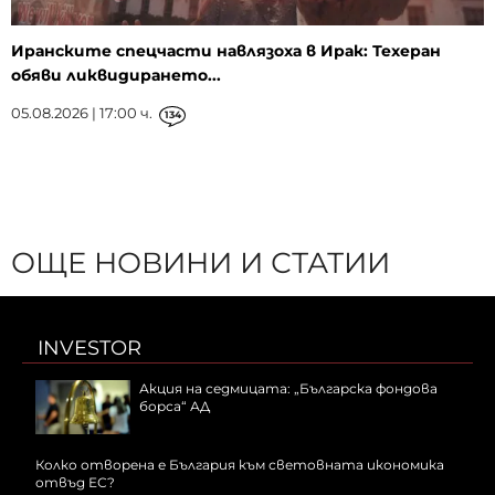
Иранските спецчасти навлязоха в Ирак: Техеран
обяви ликвидирането...
05.08.2026 | 17:00 ч.
134
ОЩЕ НОВИНИ И СТАТИИ
INVESTOR
Акция на седмицата: „Българска фондова
борса“ АД
Колко отворена е България към световната икономика
отвъд ЕС?