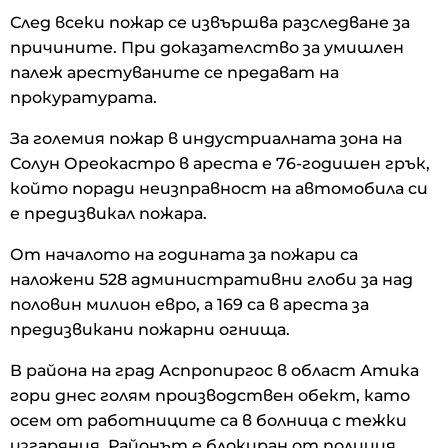
След всеки пожар се извършва разследване за
причините. При доказателство за умишлен
палеж арестуваните се предават на
прокуратурата.
За големия пожар в индустриалната зона на
Солун Ореокастро в ареста е 76-годишен грък,
който поради неизправност на автомобила си
е предизвикал пожара.
От началото на годината за пожари са
наложени 528 административни глоби за над
половин милион евро, а 169 са в ареста за
предизвикани пожарни огнища.
В района на град Аспропиргос в област Атика
гори днес голям производствен обект, като
осем от работниците са в болница с тежки
изгаряния. Районът е блокиран от полиция.