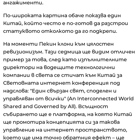
ангажименти.
По-широката картина обаче показва един
Китай, който често е по-готов да разстрои
статуквото отколкото да го подкрепи.
На моменти Пекин клони към цялостен
ревизионизъм. Тази седмица ще видим отличен
пример за това, след като изпълнителните
директори на водещите технологични
компании в света се стичат към Китай за
Световната интернет конференция под
надслова: "Един свързан свят, споделен и
управляван от всички" (An Interconnected World
Shared and Governed by All). Всъщност
събирането ще е платформа, на която Китай
ще промотира концепцията си за такова
управление на интернет пространството,
което ще има точно обратния ефект – ще