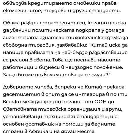
обвързва кредитирането с човешки права,
екологичните, трудови и други стандарти.
Обама разкри стратегията си, когато поиска
да увеличи политическата подкрепа у дома за
гигантската азиатско-тихоокеанска сделка за
свободна търговия, заявявайки: "Китай иска да
напише правилата на най-бързо разрастващия
се регион в света. Това ще постави нашите
работници и бизнеси в неизгодно положение.
Защо бихме позволили това да се случи?"
Доверието липсва, въпреки че Китай прекара
десетилетия в опит да се интегрира в почти
всички международни органи – от ООН до
Световната търговска организация и групи,
установяващи технически стандарти, и е
основен доставчик на помощи за бедните
страни в Африка и на други места.