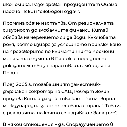
икономика. Разочарован президентът Обама
нарече Пекин "свободен ездач".
Промяна обаче настъпва. От регионалната
сигурност до глобалните финанси Китай
обявява намерението си да води. Ключовата
роля, която изигра за успешното приключване
на преговорите по климатичните промени
миналата седмица в Париж, е поредното
доказателство за нарастваща амбиция на
Пекин.
През 2005 г. тогавашният заместник-
държавен секретар на САЩ Робърт Зелик
призова Китай да действа като "отговорна
международна заинтересована страна". Това ли
е реакцията, на която се надяваше Западът?
В някои отношения – да. Споразумението в