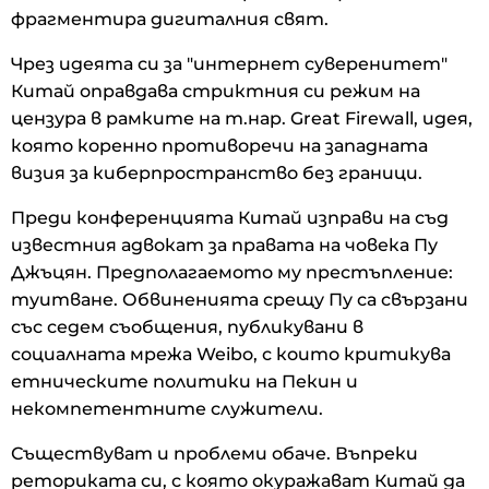
фрагментира дигиталния свят.
Чрез идеята си за "интернет суверенитет"
Китай оправдава стриктния си режим на
цензура в рамките на т.нар. Great Firewall, идея,
която коренно противоречи на западната
визия за киберпространство без граници.
Преди конференцията Китай изправи на съд
известния адвокат за правата на човека Пу
Джъцян. Предполагаемото му престъпление:
туитване. Обвиненията срещу Пу са свързани
със седем съобщения, публикувани в
социалната мрежа Weibo, с които критикува
етническите политики на Пекин и
некомпетентните служители.
Съществуват и проблеми обаче. Въпреки
реториката си, с която окуражават Китай да