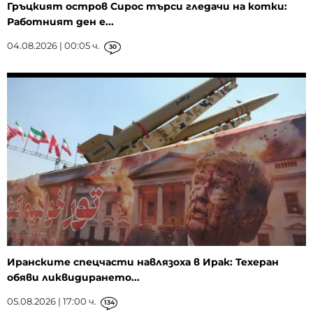
Гръцкият остров Сирос търси гледачи на котки:
Работният ден е...
04.08.2026 | 00:05 ч.
30
Иранските спецчасти навлязоха в Ирак: Техеран
обяви ликвидирането...
05.08.2026 | 17:00 ч.
134