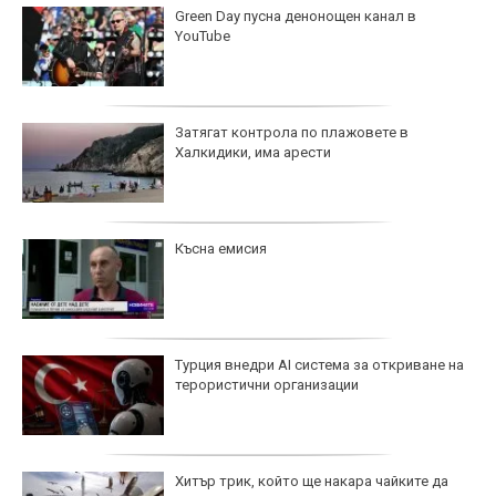
Green Day пусна денонощен канал в
YouTube
Затягат контрола по плажовете в
Халкидики, има арести
Късна емисия
Турция внедри AI система за откриване на
терористични организации
Хитър трик, който ще накара чайките да