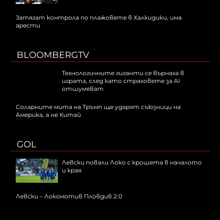
Затягат контрола по плажовете в Халкидики, има
арести
BLOOMBERGTV
Технологичните гиганти се върнаха в
играта, след като страховете за AI
отшумяват
Соларните мита на Тръмп ще ударят съюзници на
Америка, а не Китай
GOL
Левски повали Локо с крошета в началото
и края
Левски – Локомотив Пловдив 2:0