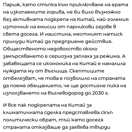
Париж, като стъпка към приключване на ерата
на изкопаемите горива, не би било възможно
без активната подкрепа на Китай, най-големия
източник на емисии от парникови газове в
света досега. И наистина, местният натиск
принуди Китай да предприеме действия.
Общественото недоволство около
замърсяването е сериозна заплаха за режима. А
забавящата се икономика на Китай е намалила
нуждата му от въглища. Скептиците
отбелязват, че това е позволило на страната
да поеме обещанието, че ще достигне пика на
използването на въглеводород до 2030 г.
И все пак подкрепата на Китай за
климатичната сделка представлява скъп
политически обрат, тъй като досега
страната отказваше да заявява твърди