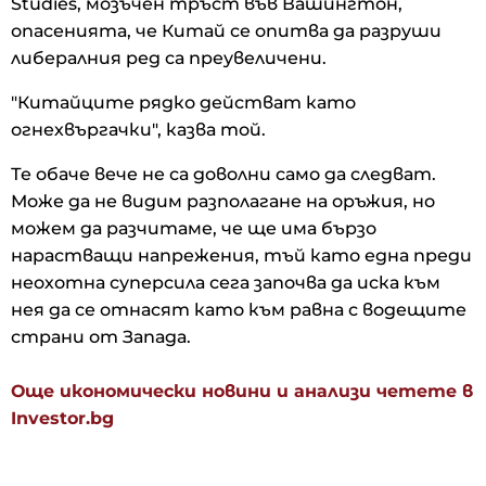
Studies, мозъчен тръст във Вашингтон,
опасенията, че Китай се опитва да разруши
либералния ред са преувеличени.
"Китайците рядко действат като
огнехвъргачки", казва той.
Те обаче вече не са доволни само да следват.
Може да не видим разполагане на оръжия, но
можем да разчитаме, че ще има бързо
нарастващи напрежения, тъй като една преди
неохотна суперсила сега започва да иска към
нея да се отнасят като към равна с водещите
страни от Запада.
Още икономически новини и анализи четете в
Investor.bg