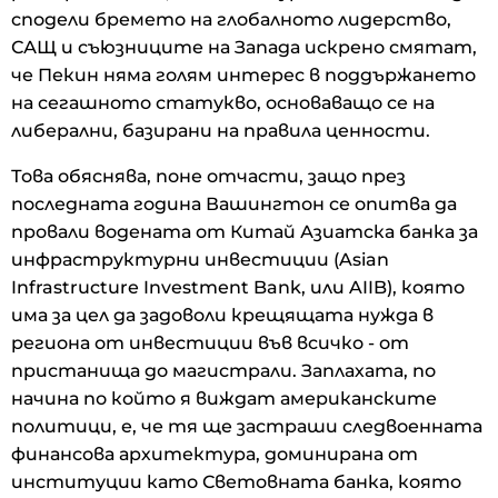
сподели бремето на глобалното лидерство,
САЩ и съюзниците на Запада искрено смятат,
че Пекин няма голям интерес в поддържането
на сегашното статукво, основаващо се на
либерални, базирани на правила ценности.
Това обяснява, поне отчасти, защо през
последната година Вашингтон се опитва да
провали водената от Китай Азиатска банка за
инфраструктурни инвестиции (Asian
Infrastructure Investment Bank, или AIIB), която
има за цел да задоволи крещящата нужда в
региона от инвестиции във всичко - от
пристанища до магистрали. Заплахата, по
начина по който я виждат американските
политици, е, че тя ще застраши следвоенната
финансова архитектура, доминирана от
институции като Световната банка, която