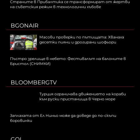
Страните в Прибалтика се трансформират от жертви
на съветския режим в технологични хъбове
BGONAIR
Масови проверки по пътищата: Хванаха
десетки пияни и дрогирани шофьори
Пъстро зрелище в небето: Фестивалът на балоните в
Бристол (СНИМКИ)
BLOOMBERGTV
Турция ограничава движението на кораби
към руски пристанища в Черно море
Заплахата от Ел Ниньо може да доведе до по-скъпи
боровинки
GOL