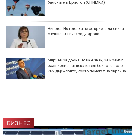
балоните в Бристол (СНИМКИ)
Нинова: Йотова да не се крие, а да свика
спешно КСНС заради дрона
Мирчев за дрона: Това е знак, че Кремъл
разширява натиска извън бойното поле
към държавите, които помагат на Украйна
БИЗНЕС