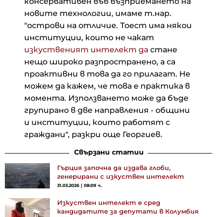
консервативен във възприемането на
новите технологии, имаме т.нар.
"острови на отличие. Тоест има някои
институции, които не чакат
изкуственият интелект да
стане
нещо широко разпространено, а са
проактивни в това да го прилагат. Не
можем да кажем, че това е практика в
момента. Използването може да бъде
групирано в две направления - общини
и институции, които работят с
граждани", разкри още Георгиев.
Свързани статии
Гърция започна да издава глоби,
генерирани с изкуствен интелект
31.03.2026 | 08:09 ч.
Изкуствен интелект е сред
кандидатите за депутати в Колумбия