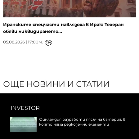
Иранските спецчасти навлязоха в Ирак: Техеран
обяви ликвидирането...
05.08.2026 | 17:00 ч.
134
ОЩЕ НОВИНИ И СТАТИИ
INVESTOR
Финландия разработи пясъчна батерия, в
която няма редкоземни елементи