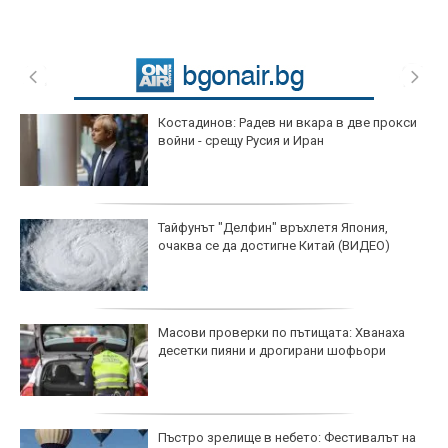
Костадинов: Радев ни вкара в две прокси
войни - срещу Русия и Иран
Тайфунът "Делфин" връхлетя Япония,
очаква се да достигне Китай (ВИДЕО)
Масови проверки по пътищата: Хванаха
десетки пияни и дрогирани шофьори
Пъстро зрелище в небето: Фестивалът на