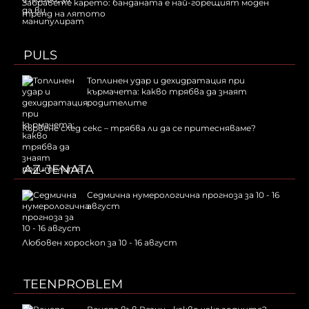
Забравете карето: банданата е най-горещият моден
тренд на лятото
PULS
Топлинен удар и дехидратация при
кърмачета: какво трябва да знаят
родителите
Кървене след секс – трябва ли да се притесняваме?
AZ-JENATA
Седмична нумерологична прогноза за 10 - 16
август
Любовен хороскоп за 10 - 16 август
TEENPROBLEM