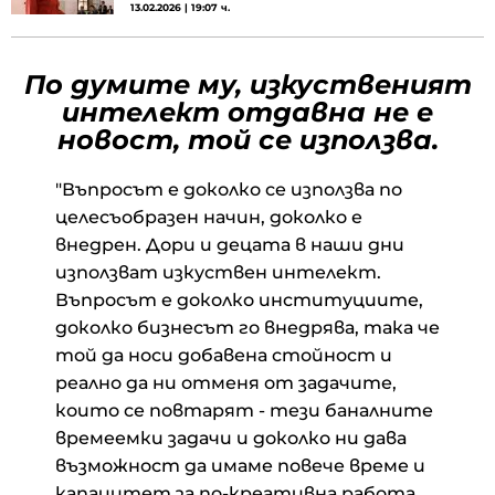
13.02.2026 | 19:07 ч.
По думите му, изкуственият
интелект отдавна не е
новост, той се използва.
"Въпросът е доколко се използва по
целесъобразен начин, доколко е
внедрен. Дори и децата в наши дни
използват изкуствен интелект.
Въпросът е доколко институциите,
доколко бизнесът го внедрява, така че
той да носи добавена стойност и
реално да ни отменя от задачите,
които се повтарят - тези баналните
времеемки задачи и доколко ни дава
възможност да имаме повече време и
капацитет за по-креативна работа.