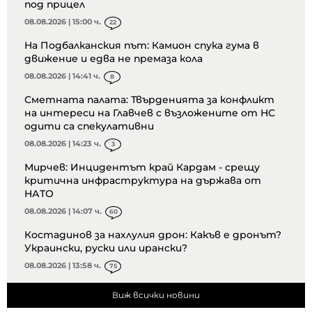
под прицел
08.08.2026 | 15:00 ч.
22
На Подбалканския път: Камион спука гума в
движение и едва не премаза кола
08.08.2026 | 14:41 ч.
8
Сметната палата: Твърденията за конфликт
на интереси на Главчев с възложените от НС
одити са спекулативни
08.08.2026 | 14:23 ч.
3
Мирчев: Инцидентът край Кардам - срещу
критична инфраструктура на държава от
НАТО
08.08.2026 | 14:07 ч.
60
Костадинов за нахлулия дрон: Какъв е дронът?
Украински, руски или ирански?
08.08.2026 | 13:58 ч.
75
Виж всички новини