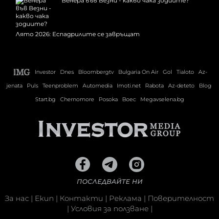
Венера във Везни - какво чака зодиите?
Лято 2026: Еспадрилите се завръщат
Investor
Dnes
Bloombergtv
Bulgaria On Air
Gol
Tialoto
Az-
jenata
Puls
Teenproblem
Automedia
Imoti.net
Rabota
Az-deteto
Blog
Start.bg
Chernomore
Posoka
Boec
Megavselena.bg
ПОСЛЕДВАЙТЕ НИ
За нас
|
Екип
|
Контакти
|
Реклама
|
Поверителност
|
Условия за ползване
|