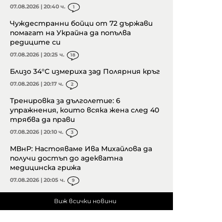
07.08.2026 | 20:40 ч.
1
Чуждестранни бойци от 72 държави
помагат на Украйна да попълва
редиците си
07.08.2026 | 20:25 ч.
18
Близо 34°C измериха зад Полярния кръг
07.08.2026 | 20:17 ч.
2
Тренировка за дълголетие: 6
упражнения, които всяка жена след 40
трябва да прави
07.08.2026 | 20:10 ч.
3
МВнР: Настояваме Ива Михайлова да
получи достъп до адекватна
медицинска грижа
07.08.2026 | 20:05 ч.
9
Виж всички новини