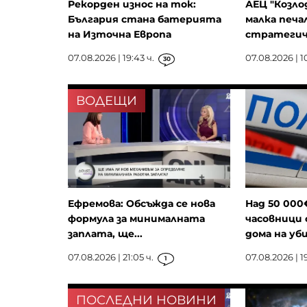
Рекорден износ на ток:
АЕЦ "Козло
България стана батерията
малка печа
на Източна Европа
стратегич
07.08.2026 | 19:43 ч.
07.08.2026 | 10
30
ВОДЕЩИ
Ефремова: Обсъжда се нова
Над 50 000
формула за минималната
часовници 
заплата, ще...
дома на уби
07.08.2026 | 21:05 ч.
07.08.2026 | 19
1
ПОСЛЕДНИ НОВИНИ