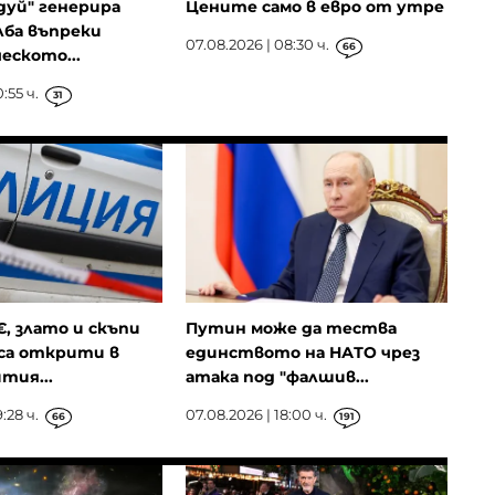
дуй" генерира
Цените само в евро от утре
лба въпреки
07.08.2026 | 08:30 ч.
66
еското...
:55 ч.
31
€, злато и скъпи
Путин може да тества
са открити в
единството на НАТО чрез
тия...
атака под "фалшив...
:28 ч.
07.08.2026 | 18:00 ч.
66
191