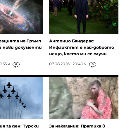
ацията на Тръмп
Антонио Бандерас:
и нови документи
Инфарктът е най-доброто
нещо, което ми се случи
0:55 ч.
07.08.2026 | 20:40 ч.
0
0
ия за ден: Турски
За наказание: Пратиха в