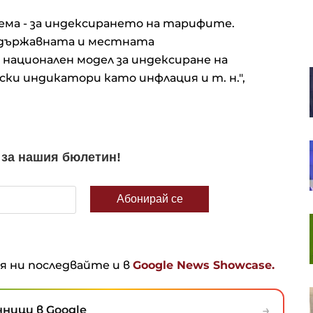
ема - за индексирането на тарифите.
с държавната и местната
 национален модел за индексиране на
Русия иззе 10 млрд. долара от
ки индикатори като инфлация и т. н.",
бизнеса, а Путин разчита ФСБ да
държи елита под контрол
SOFIX затвори седмицата с ръст
от 1% до 1 311 пункта
В. Нейков: Технологиите с двойна
употреба сближават
гражданския и военния сектор
ня ни последвайте и в
Google News Showcase.
Европейските акции
продължават успешната си
→
ници в Google