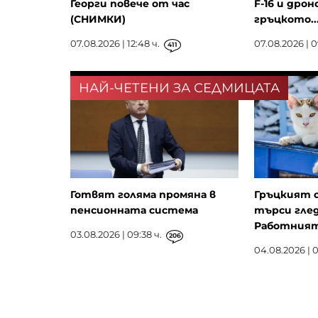
Георги повече от час
F-16 и дрон
(СНИМКИ)
гръцкото..
07.08.2026 | 12:48 ч.
07.08.2026 | 0
411
НАЙ-ЧЕТЕНИ ЗА СЕДМИЦАТА
Готвят голяма промяна в
Гръцкият 
пенсионната система
търси глед
Работният 
03.08.2026 | 09:38 ч.
206
04.08.2026 | 0