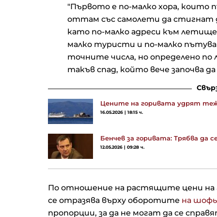
"Първото е по-малко хора, които
оттам със самолети да стигнат д
като по-малко адреси към летище
малко туристи и по-малко пътува
точните числа, но определено по 
такъв спад, който вече започва да 
Свър
Цените на горивата удрят те
16.05.2026 | 18:15 ч.
Бенчев за горивата: Трябва да с
12.05.2026 | 09:28 ч.
По отношение на растящите цени на г
се отразява върху оборотите
на шоф
пропорции, за да не могат да се справя