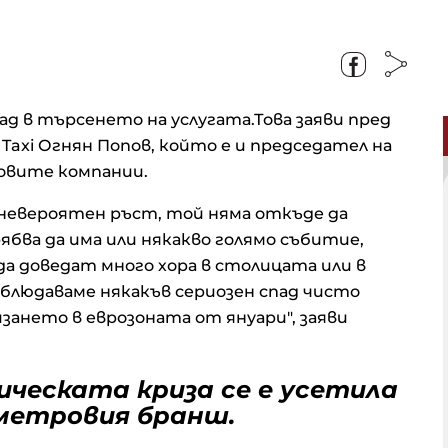
 в търсенето на услугата.Това заяви пред
Taxi Огнян Попов, който е и председател на
овите компании.
в невероятен ръст, той няма откъде да
ябва да има или някакво голямо събитие,
а доведат много хора в столицата или в
аблюдаваме някакъв сериозен спад чисто
зането в еврозоната от януари", заяви
ическата криза се е усетила
метровия бранш.