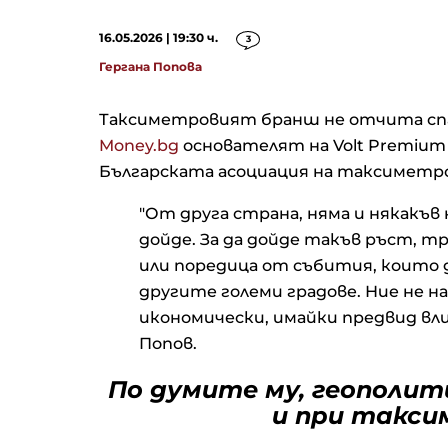
16.05.2026 | 19:30 ч.
3
Гергана Попова
Таксиметровият бранш не отчита спад
Money.bg
основателят на Volt Premium 
Българската асоциация на таксиметр
"От друга страна, няма и някакъ
дойде. За да дойде такъв ръст, тр
или поредица от събития, които д
другите големи градове. Ние не н
икономически, имайки предвид вли
Попов.
По думите му, геополит
и при такси