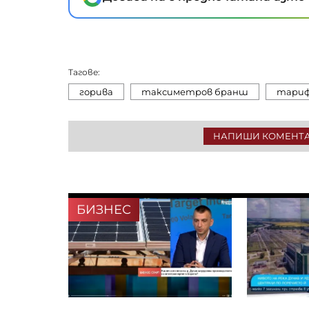
Тагове:
горива
таксиметров бранш
тари
НАПИШИ КОМЕНТ
БИЗНЕС