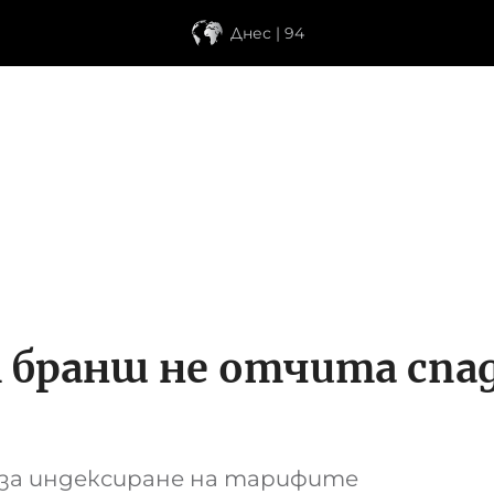
Днес | 94
бранш не отчита спад
 за индексиране на тарифите