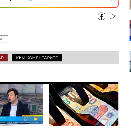
серия пети пореден ден
Пазарът на труда у нас се
охлажда: Къде са най-големи
спадовете?
фи
Чешките милиардери играят
АР
КЪМ КОМЕНТАРИТЕ
водеща роля в европейския
сектор на сливания и
придобивания