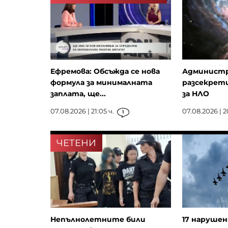
Ефремова: Обсъжда се нова
Администр
формула за минималната
разсекрет
заплата, ще...
за НЛО
07.08.2026 | 21:05 ч.
07.08.2026 | 2
1
ЧЕТЕНИ
Непълнолетните били
17 нарушен