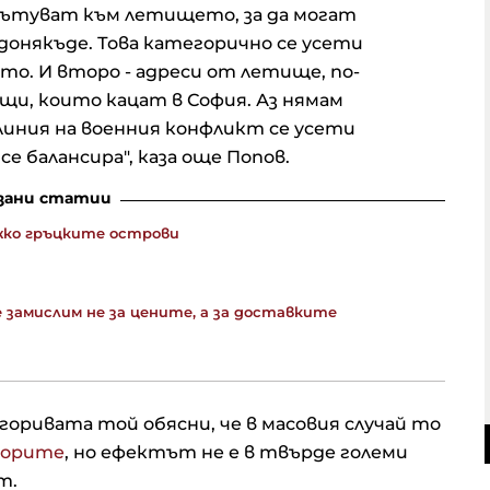
 пътуват към летището, за да могат
онякъде. Това категорично се усети
то. И второ - адреси от летище, по-
щи, които кацат в София. Аз нямам
линия на военния конфликт се усети
се балансира", каза още Попов.
зани статии
жко гръцките острови
е замислим не за цените, а за доставките
оривата той обясни, че в масовия случай то
ьорите
, но ефектът не е в твърде големи
т.