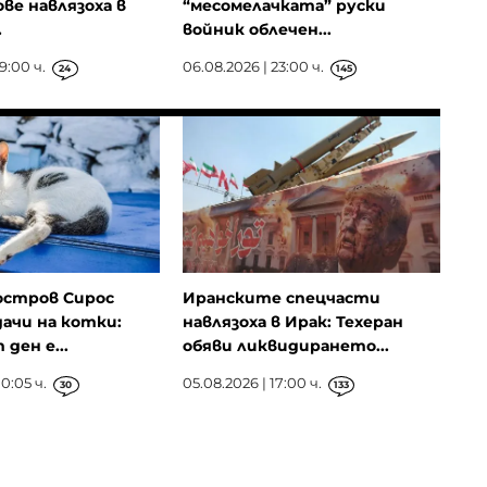
ове навлязоха в
“месомелачката” руски
.
войник облечен...
9:00 ч.
06.08.2026 | 23:00 ч.
24
145
остров Сирос
Иранските спецчасти
ачи на котки:
навлязоха в Ирак: Техеран
ден е...
обяви ликвидирането...
0:05 ч.
05.08.2026 | 17:00 ч.
30
133