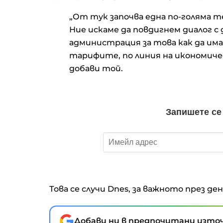
„От тук започва една по-голяма т
Ние искаме да повдигнем диалог 
администрация за това как да има
тарифите, по линия на икономичес
добави той.
Това се случи Dnes, за важното през де
Добави ни в предпочитани източ