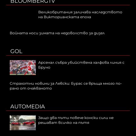
BLOOMBERGTV
Великобритания заличава наследството
на Викторианската епоха
Войната носи зимата на недоволство за дизел
GOL
Арсенал събра убийствена халфова линия с
Бруно
Страхотни новини за Левски: Бурас се връща много по-
рано от очакваното
AUTOMEDIA
Защо два пъти повече конски сили не
решават всичко на пътя