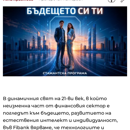
В динамичния свят на 21-ви век, в който
неизменна част от финансовия сектор е
погледът към бъдещето, развитието на
естествения интелект и индивидуалност,
във Fibank вярваме, че технологиите и