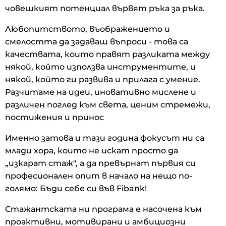
човешкият потенциал вървят ръка за ръка.
Любопитството, въображението и
смелостта да задаваш въпроси - това са
качествата, които правят разликата между
някой, който използва инструментите, и
някой, който ги развива и прилага с умение.
Разчитаме на идеи, иновативно мислене и
различен поглед към света, ценим стремежи,
постижения и принос
Именно затова и тази година фокусът ни са
млади хора, които не искат просто да
„изкарат стаж", а да превърнат първия си
професионален опит в начало на нещо по-
голямо: Бъди себе си във Fibank!
Стажантската ни програма е насочена към
проактивни, мотивирани и амбициозни