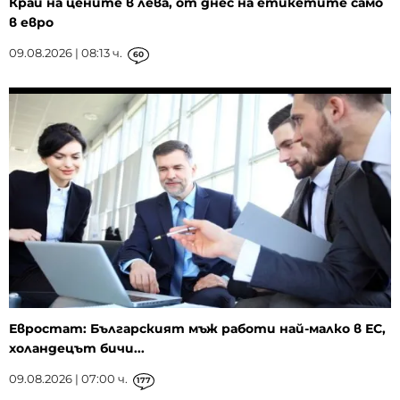
Край на цените в лева, от днес на етикетите само
в евро
09.08.2026 | 08:13 ч.
60
Евростат: Българският мъж работи най-малко в ЕС,
холандецът бичи...
09.08.2026 | 07:00 ч.
177