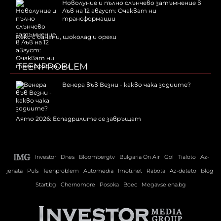
Новолуние и пълно слънчево затъмнение в
Лъв на 12 август: Очакват ни
трансформации
Kекс с банани, шоколад и орехи
TEENPROBLEM
Венера във Везни - какво чака зодиите?
Лято 2026: Еспадрилите се завръщат
Investor
Dnes
Bloombergtv
Bulgaria On Air
Gol
Tialoto
Az-
jenata
Puls
Teenproblem
Automedia
Imoti.net
Rabota
Az-deteto
Blog
Start.bg
Chernomore
Posoka
Boec
Megavselena.bg