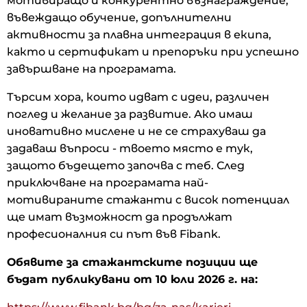
мотивиращо и конкурентно възнаграждение,
въвеждащо обучение, допълнителни
активности за плавна интеграция в екипа,
както и сертификат и препоръки при успешно
завършване на програмата.
Търсим хора, които идват с идеи, различен
поглед и желание за развитие. Ако имаш
иновативно мислене и не се страхуваш да
задаваш въпроси - твоето място е тук,
защото бъдещето започва с теб. След
приключване на програмата най-
мотивираните стажанти с висок потенциал
ще имат възможност да продължат
професионалния си път във Fibank.
Обявите за стажантските позиции ще
бъдат публикувани от 10 юли 2026 г. на: