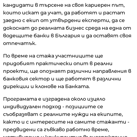
кандидати в търсене на своя кариерен път,
които искат да учат, да работят и растат
заедно с екип от утвърдени експерти, да се
докоснат до реалната бизнес среда на една от
водещите банки в България и да оставят своя
отпечатък.
По време на стажа участниците ще
придобият практически опит в реални
проекти, ще опознаят различни направления в
банковия сектор и ще работят в различни
дирекции и клонове на Банката.
Програмата е изградена около изцяло
индивидуален подход - позициите се
съобразяват с реалните нужди на екипите,
както и с интересите на самите стажанти -
предвидени са гъвкаво работно време,