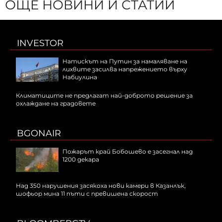
ОЩЕ НОВИНИ И СТАТИИ
INVESTOR
Натискът на Путин за намаляване на
лихвите засилва напрежението върху
Набиулина
Климатиците не предлагат най-доброто решение за
охлаждане на градовете
BGONAIR
Пожарът край Бобошево е засегнал над
1200 декара
Над 350 нарушения засякоха нови камери в Казанлък,
шофьор мина 11 пъти с превишена скорост