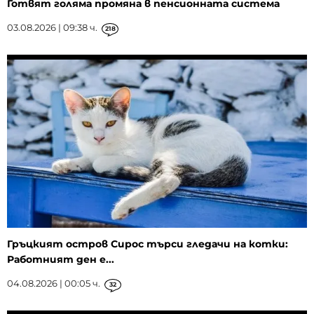
Готвят голяма промяна в пенсионната система
03.08.2026 | 09:38 ч.
218
Гръцкият остров Сирос търси гледачи на котки:
Работният ден е...
04.08.2026 | 00:05 ч.
32