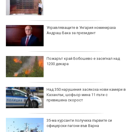
Управляващите в Унгария номинираха
Андраш Бака за президент
Пожарът край Бобошево е засегнал над
1200 декара
Над 350 нарушения засякоха нови камери в
Казанлък, шофьор мина 11 пъти с
превишена скорост
35-ма курсанти получиха първите си
офицерски пагони във Варна