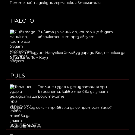
Петте най-надеждни германски автоматика
TIALOTO
7 цвята за маникюр, които ще бъдат
абсолютен хит през август
Стивън Болдуин: Напусках Холивуд заради Бог, не исках да
бъда като Том Круз
PULS
Топлинен удар и дехидратация при
кърмачета: какво трябва да знаят
родителите
Кървене след секс – трябва ли да се притесняваме?
AZ-JENATA