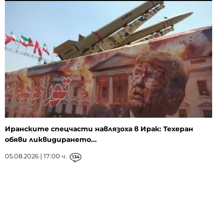
Иранските спецчасти навлязоха в Ирак: Техеран
обяви ликвидирането...
05.08.2026 | 17:00 ч.
134