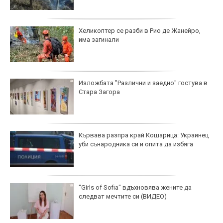
Хеликоптер се разби в Рио де Жанейро,
има загинали
Изложбата "Различни и заедно" гостува в
Стара Загора
Кървава разпра край Кошарица: Украинец
уби сънародника си и опита да избяга
"Girls of Sofia" вдъхновява жените да
следват мечтите си (ВИДЕО)