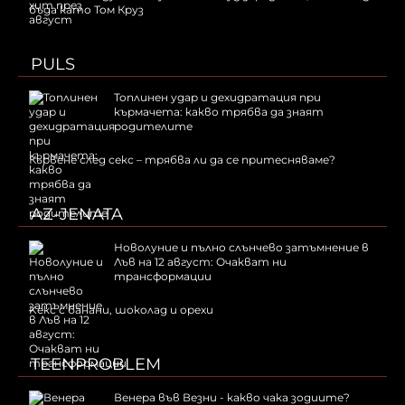
бъда като Том Круз
PULS
Топлинен удар и дехидратация при
кърмачета: какво трябва да знаят
родителите
Кървене след секс – трябва ли да се притесняваме?
AZ-JENATA
Новолуние и пълно слънчево затъмнение в
Лъв на 12 август: Очакват ни
трансформации
Kекс с банани, шоколад и орехи
TEENPROBLEM
Венера във Везни - какво чака зодиите?