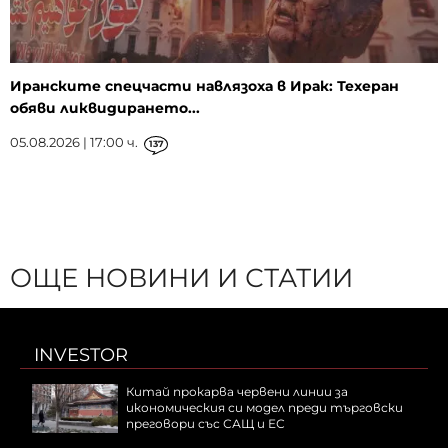
Иранските спецчасти навлязоха в Ирак: Техеран
обяви ликвидирането...
05.08.2026 | 17:00 ч.
137
ОЩЕ НОВИНИ И СТАТИИ
INVESTOR
Китай прокарва червени линии за
икономическия си модел преди търговски
преговори със САЩ и ЕС