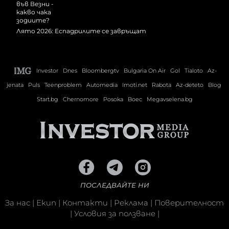
Лято 2026: Еспадрилите се завръщат
Investor
Dnes
Bloombergtv
Bulgaria On Air
Gol
Tialoto
Az-
jenata
Puls
Teenproblem
Automedia
Imoti.net
Rabota
Az-deteto
Blog
Start.bg
Chernomore
Posoka
Boec
Megavselena.bg
ПОСЛЕДВАЙТЕ НИ
За нас
|
Екип
|
Контакти
|
Реклама
|
Поверителност
|
Условия за ползване
|