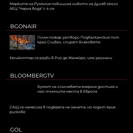
Мерките на Румъния повишиха нивото на Дунав около
АЕЦ "Черна вода" с 4 см
BGONAIR
Голям пожар затвори Подбалканския път
край Сливен, спират влаковете
Хеликоптер се разби в Рио де Жанейро, има загинали
BLOOMBERGTV
Бумът на слънчевата енергия достига и
най-тъмните места в Европа
САЩ се намесиха в подкрепа на йената, но ходът крие
рискове
GOL