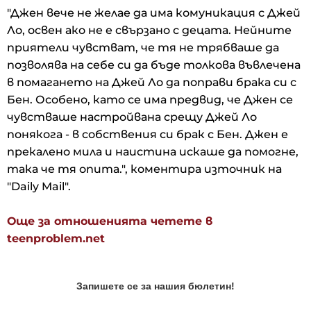
"Джен вече не желае да има комуникация с Джей
Ло, освен ако не е свързано с децата. Нейните
приятели чувстват, че тя не трябваше да
позволява на себе си да бъде толкова въвлечена
в помагането на Джей Ло да поправи брака си с
Бен. Особено, като се има предвид, че Джен се
чувстваше настройвана срещу Джей Ло
понякога - в собствения си брак с Бен. Джен е
прекалено мила и наистина искаше да помогне,
така че тя опита.", коментира източник на
"Daily Mail".
Още за отношенията четете в
teenproblem.net