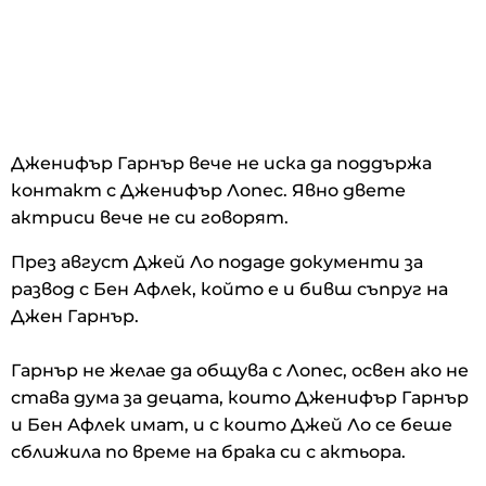
Дженифър Гарнър вече не иска да поддържа
контакт с Дженифър Лопес. Явно двете
актриси вече не си говорят.
През август Джей Ло подаде документи за
развод с Бен Афлек, който е и бивш съпруг на
Джен Гарнър.
Гарнър не желае да общува с Лопес, освен ако не
става дума за децата, които Дженифър Гарнър
и Бен Афлек имат, и с които Джей Ло се беше
сближила по време на брака си с актьора.