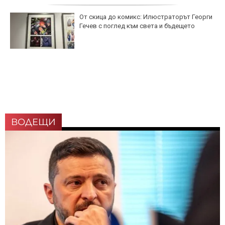
От скица до комикс: Илюстраторът Георги
Гечев с поглед към света и бъдещето
ВОДЕЩИ