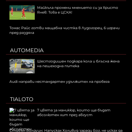
Майкъла промени мнението си за Христо
Янев: Това е ЦСКА!
Томас Райс готви мащабна чистка в Лудогорец, 6 играчи
пред раздяла
AUTOMEDIA
Шестгодишен подкара кола и блъсна жена
на пешеходна пътека
Audi направи нестандартен удължител на пробега
TIALOTO
7 цвята за маникюр, които ще бъдат
абсолютен хит през август
Стивън Болдуин: Напусках Холивуд заради Бог, не исках да