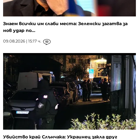
Знаем всички им слаби места: Зеленски загатва за
нов удар по...
09.08.2026 | 15:17 ч.
52
Убийство край Слънчака: Украинец закла друг