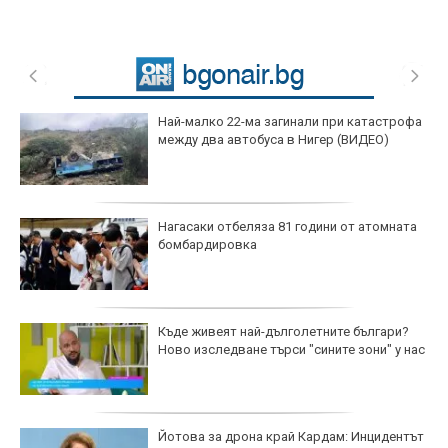
Най-малко 22-ма загинали при катастрофа
между два автобуса в Нигер (ВИДЕО)
Нагасаки отбеляза 81 години от атомната
бомбардировка
Къде живеят най-дълголетните българи?
Ново изследване търси "сините зони" у нас
Йотова за дрона край Кардам: Инцидентът