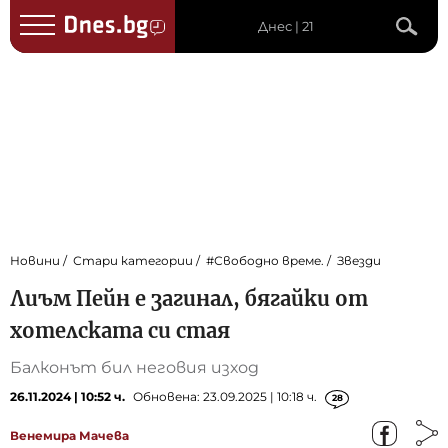
Днес | 21
Новини
Стари категории
#Свободно време.
Звезди
Лиъм Пейн е загинал, бягайки от
хотелската си стая
Балконът бил неговия изход
26.11.2024 | 10:52 ч.
Обновена: 23.09.2025 | 10:18 ч.
28
Венемира Мачева