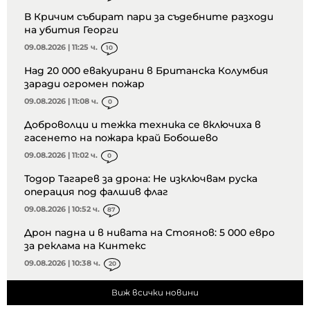
В Кричим събират пари за съдебните разходи
на убития Георги
09.08.2026 | 11:25 ч.
10
Над 20 000 евакуирани в Британска Колумбия
заради огромен пожар
09.08.2026 | 11:08 ч.
0
Доброволци и тежка техника се включиха в
гасенето на пожара край Бобошево
09.08.2026 | 11:02 ч.
0
Тодор Тагарев за дрона: Не изключвам руска
операция под фалшив флаг
09.08.2026 | 10:52 ч.
87
Дрон падна и в нивата на Стоянов: 5 000 евро
за реклама на Кинтекс
09.08.2026 | 10:38 ч.
20
Виж всички новини