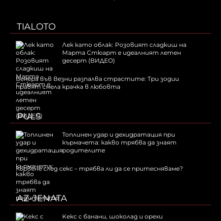
TIALOTO
Лек като облак: Розовият сладкиш на
Марта Стюарт е идеалният летен
десерт (ВИДЕО)
Венера във Везни разпалва страстите: Три зодии
правят смела крачка в любовта
PULS
Топлинен удар и дехидратация при
кърмачета: какво трябва да знаят
родителите
Кървене след секс – трябва ли да се притесняваме?
AZ-JENATA
Kекс с банани, шоколад и орехи