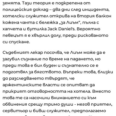
земята. Тази теория е подкрепена от
полицейския доклад – два дни след инцидента,
хотелски служител открива на втория балкон
кожена чанта с бележка „за Лиъм“, пълна с
хапчета и бутилка Jack Daniel's. Вероятно
певецът я е хвърлил долу, преди рискованото
си спускане.
Съдебният лекар посочва, че Лиъм може да е
загубил съзнание по време на падането, но
преди това е бил буден и съзнателно се е
подготвял за бягството. Въпреки това, близки
до разследването твърдят, че
аржентинските власти се опитват да
прикрият отговорността на хотела. Вместо
това те са насочили вниманието си към
обвинения срещу тримо души - негов приятел,
сервитьор и бивш служител, предполагаемо