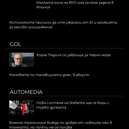
Малката кола на BYD има голяма задача в
Япония
Истинските причини да сте ужасени от AI и оръжията
за масово унищожение
GOL
Хорхе Падиля се завръща за Черно море
Мачовете по телевизията днес, 9 август
AUTOMEDIA
Нова система на Stellantis ще се бори с
турбо дупката
Военна технология вижда по-добре от човешко око в
тъмното, но почти не се ползва