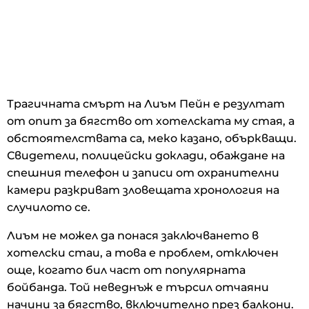
Трагичната смърт на Лиъм Пейн е резултат
от опит за бягство от хотелската му стая, а
обстоятелствата са, меко казано, объркващи.
Свидетели, полицейски доклади, обаждане на
спешния телефон и записи от охранителни
камери разкриват зловещата хронология на
случилото се.
Лиъм не можел да понася заключването в
хотелски стаи, а това е проблем, отключен
още, когато бил част от популярната
бойбанда. Той неведнъж е търсил отчаяни
начини за бягство, включително през балкони.