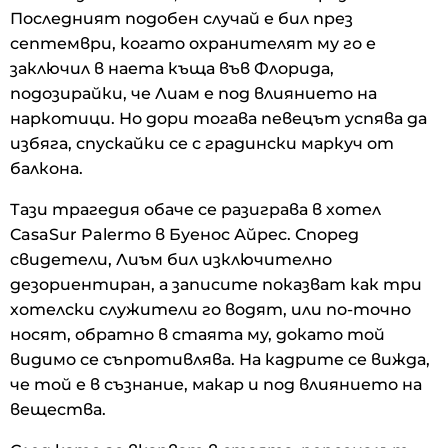
Последният подобен случай е бил през
септември, когато охранителят му го е
заключил в наета къща във Флорида,
подозирайки, че Лиам е под влиянието на
наркотици. Но дори тогава певецът успява да
избяга, спускайки се с градински маркуч от
балкона.
Тази трагедия обаче се разиграва в хотел
CasaSur Palermo в Буенос Айрес. Според
свидетели, Лиъм бил изключително
дезориентиран, а записите показват как три
хотелски служители го водят, или по-точно
носят, обратно в стаята му, докато той
видимо се съпротивлява. На кадрите се вижда,
че той е в съзнание, макар и под влиянието на
вещества.