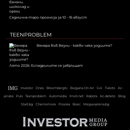
Седмична таро прогноза за 10 - 16 август
TEENPROBLEM
Венера във Везни - какво чака зодиите?
Лято 2026: Еспадрилите се завръщат
Investor
Dnes
Bloombergtv
Bulgaria On Air
Gol
Tialoto
Az-
jenata
Puls
Teenproblem
Automedia
Imoti.net
Rabota
Az-deteto
Blog
Start.bg
Chernomore
Posoka
Boec
Megavselena.bg