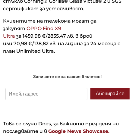
стъкло Corning® Gorilla® Glass Victus® 2 и SGS
сертификат за устойчивост.
Kлиентите на телекома могат да
закупят
OPPO Find X9
Ultra
за 1459,98 €/2855,47 лв. в брой
или 70,98 €/138,82 лв. на лизинг за 24 месеца с
план Unlimited Ultra.
Това се случи Dnes, за важното през деня ни
последвайте и в
Google News Showcase.