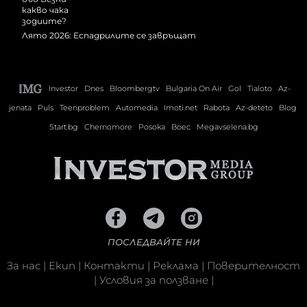
Лято 2026: Еспадрилите се завръщат
Investor
Dnes
Bloombergtv
Bulgaria On Air
Gol
Tialoto
Az-
jenata
Puls
Teenproblem
Automedia
Imoti.net
Rabota
Az-deteto
Blog
Start.bg
Chernomore
Posoka
Boec
Megavselena.bg
ПОСЛЕДВАЙТЕ НИ
За нас
|
Екип
|
Контакти
|
Реклама
|
Поверителност
|
Условия за ползване
|