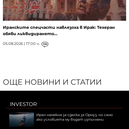
Иранските спецчасти навлязоха в Ирак: Техеран
обяви ликвидирането...
05.08.2026 | 17:00 ч.
134
ОЩЕ НОВИНИ И СТАТИИ
INVESTOR
Иран намекна за сделка за Ормуз, но само
ако условията му бъдат изпълнени