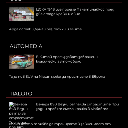
ЦСКА 1948 ще приеме Панатинайкос пред
две стада крави и овце
Арда остави Дунав без точки в елита
AUTOMEDIA
В Китай пресъздават забранени
класически автомобили
Този нов SUV на Nissan може да пристигне в Европа
TIALOTO
Венера във Везни разпалва страстите: Три
зодии правят смела крачка в любовта
Колко често трябва да тренирате в зависимост от