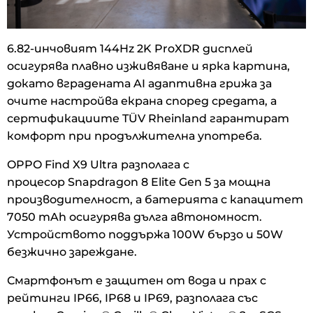
6.82-инчовият 144Hz 2K ProXDR дисплей
осигурява плавно изживяване и ярка картина,
докато вградената AI адаптивна грижа за
очите настройва екрана според средата, а
сертификациите TÜV Rheinland гарантират
комфорт при продължителна употреба.
OPPO Find X9 Ultra разполага с
процесор Snapdragon 8 Elite Gen 5 за мощна
производителност, а батерията с капацитет
7050 mAh осигурява дълга автономност.
Устройството поддържа 100W бързо и 50W
безжично зареждане.
Смартфонът е защитен от вода и прах с
рейтинги IP66, IP68 и IP69, разполага със