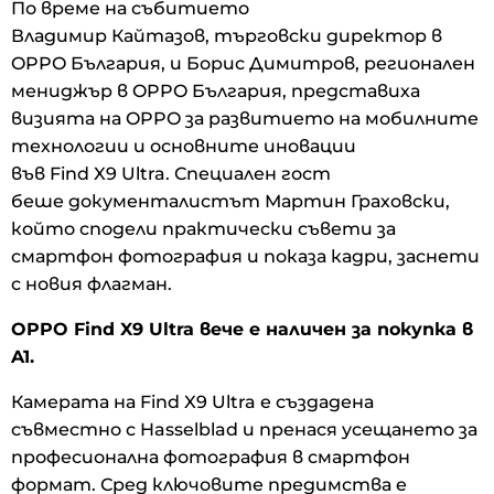
По време на събитието
Владимир Кайтазов, търговски директор в
OPPO България, и Борис Димитров, регионален
мениджър в OPPO България, представиха
визията на OPPO за развитието на мобилните
технологии и основните иновации
във Find X9 Ultra. Специален гост
беше документалистът Мартин Граховски,
който сподели практически съвети за
смартфон фотография и показа кадри, заснети
с новия флагман.
OPPO Find X9 Ultra вече е наличен за покупка в
A1.
Камерата на Find X9 Ultra е създадена
съвместно с Hasselblad и пренася усещането за
професионална фотография в смартфон
формат. Сред ключовите предимства е