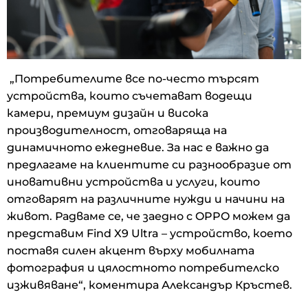
„Потребителите все по-често търсят
устройства, които съчетават водещи
камери, премиум дизайн и висока
производителност, отговаряща на
динамичното ежедневие. За нас е важно да
предлагаме на клиентите си разнообразие от
иновативни устройства и услуги, които
отговарят на различните нужди и начини на
живот. Радваме се, че заедно с OPPO можем да
представим Find X9 Ultra – устройство, което
поставя силен акцент върху мобилната
фотография и цялостното потребителско
изживяване“, коментира Александър Кръстев.