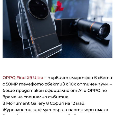
OPPO Find X9 Ultra
– първият смартфон в света
с 50MP телефото обектив с 10x оптичен зуум –
беше представен официално от A1 и OPPO по
време на специално събитие
в Monument Gallery в София на 12 май.
Журналисти, инфлуенсъри и партньори имаха