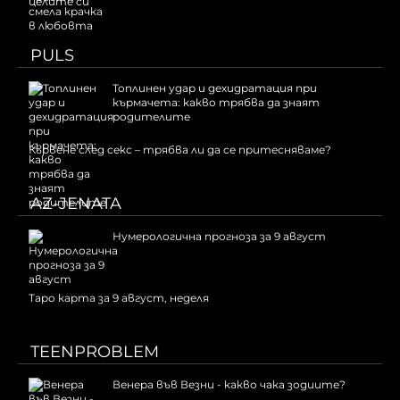
целите си
PULS
Топлинен удар и дехидратация при
кърмачета: какво трябва да знаят
родителите
Кървене след секс – трябва ли да се притесняваме?
AZ-JENATA
Нумерологична прогноза за 9 август
Таро карта за 9 август, неделя
TEENPROBLEM
Венера във Везни - какво чака зодиите?