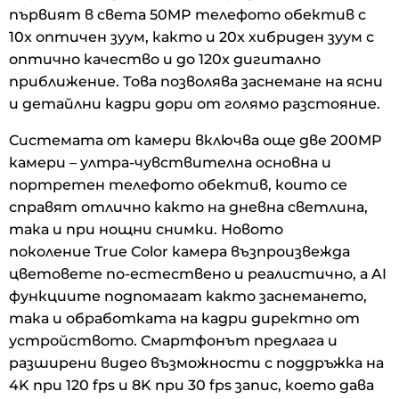
първият в света 50MP телефото обектив с
10x оптичен зуум, както и 20x хибриден зуум с
оптично качество и до 120x дигитално
приближение. Това позволява заснемане на ясни
и детайлни кадри дори от голямо разстояние.
Системата от камери включва още две 200MP
камери – ултра-чувствителна основна и
портретен телефото обектив, които се
справят отлично както на дневна светлина,
така и при нощни снимки. Новото
поколение True Color камера възпроизвежда
цветовете по-естествено и реалистично, а AI
функциите подпомагат както заснемането,
така и обработката на кадри директно от
устройството. Смартфонът предлага и
разширени видео възможности с поддръжка на
4K при 120 fps и 8K при 30 fps запис, което дава