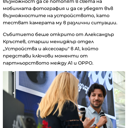
възможност да се потопят в света на
мобилната фотография и да се убедят във
възможностите на устройството, като
тестват камерата му в различни ситуации.
Събитието беше открито от Александър
Кръстев, старши мениджър отдел
„Устройства и аксесоари" в A1, който
представи ключови моменти от
партньорството между A1 и OPPO.