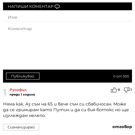
НАПИШИ КОМЕНТАР
Публикувай
0
от 500
1
Русофил
0
1
преди 1 година
Няма как. Аз съм на 65 и вече съм си сбабичосан. Може
да се гримирам като Путин и да си бия ботокс но ще
изглеждам нелепо.
отговор
Сигнализирай