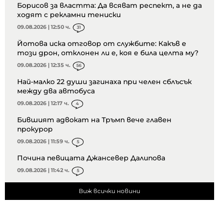
Борисов за властта: Да всяват респект, а не да
ходят с рекламни тениски
09.08.2026 | 12:50 ч.
31
Йотова иска отговор от службите: Какъв е
този дрон, отклонен ли е, коя е била целта му?
09.08.2026 | 12:35 ч.
56
Най-малко 22 души загинаха при челен сблъсък
между два автобуса
09.08.2026 | 12:17 ч.
4
Бившият адвокат на Тръмп вече главен
прокурор
09.08.2026 | 11:59 ч.
5
Почина певицата Джансевер Далипова
09.08.2026 | 11:42 ч.
5
Виж всички новини