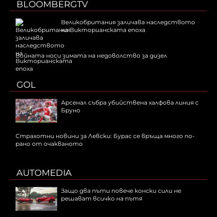
BLOOMBERGTV
Великобритания заличава наследството
на Викторианската епоха
Войната носи зимата на недоволство за дизел
GOL
Арсенал събра убийствена халфова линия с
Бруно
Страхотни новини за Левски: Бурас се връща много по-
рано от очакваното
AUTOMEDIA
Защо два пъти повече конски сили не
решават всичко на пътя