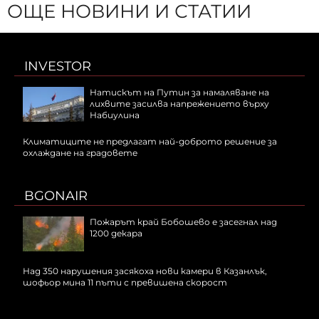
ОЩЕ НОВИНИ И СТАТИИ
INVESTOR
Натискът на Путин за намаляване на
лихвите засилва напрежението върху
Набиулина
Климатиците не предлагат най-доброто решение за
охлаждане на градовете
BGONAIR
Пожарът край Бобошево е засегнал над
1200 декара
Над 350 нарушения засякоха нови камери в Казанлък,
шофьор мина 11 пъти с превишена скорост