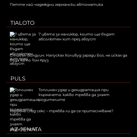
Петте най-надеждни германски автоматика
TIALOTO
7 цвята за маникюр, които ще бъдат
абсолютен хит през август
Стивън Болдуин: Напусках Холивуд заради Бог, не исках да
бъда като Том Круз
PULS
Топлинен удар и дехидратация при
кърмачета: какво трябва да знаят
родителите
Кървене след секс – трябва ли да се притесняваме?
AZ-JENATA