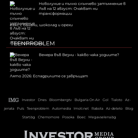
Новолуние и пълно слънчево затъмнение в
Лъв на 12 август: Очакват ни
трансформации
Kекс с банани, шоколад и орехи
TEENPROBLEM
Венера във Везни - какво чака зодиите?
Лято 2026: Еспадрилите се завръщат
Investor
Dnes
Bloombergtv
Bulgaria On Air
Gol
Tialoto
Az-
jenata
Puls
Teenproblem
Automedia
Imoti.net
Rabota
Az-deteto
Blog
Start.bg
Chernomore
Posoka
Boec
Megavselena.bg