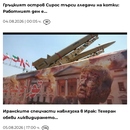
Гръцкият остров Сирос търси гледачи на котки:
Работният ден е...
04.08.2026 | 00:05 ч.
30
Иранските спецчасти навлязоха в Ирак: Техеран
обяви ликвидирането...
05.08.2026 | 17:00 ч.
134