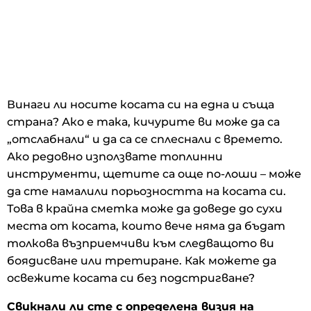
Винаги ли носите косата си на една и съща
страна? Ако е така, кичурите ви може да са
„отслабнали“ и да са се сплеснали с времето.
Ако редовно използвате топлинни
инструменти, щетите са още по-лоши – може
да сте намалили порьозността на косата си.
Това в крайна сметка може да доведе до сухи
места от косата, които вече няма да бъдат
толкова възприемчиви към следващото ви
боядисване или третиране. Как можете да
освежите косата си без подстригване?
Свикнали ли сте с определена визия на