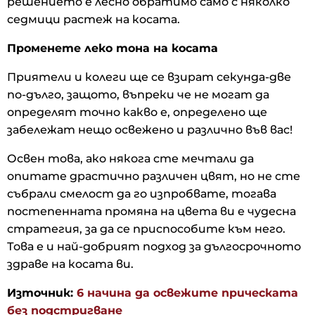
решението е лесно обратимо само с няколко
седмици растеж на косата.
Променете леко тона на косата
Приятели и колеги ще се взират секунда-две
по-дълго, защото, въпреки че не могат да
определят точно какво е, определено ще
забележат нещо освежено и различно във вас!
Освен това, ако някога сте мечтали да
опитате драстично различен цвят, но не сте
събрали смелост да го изпробвате, тогава
постепенната промяна на цвета ви е чудесна
стратегия, за да се приспособите към него.
Това е и най-добрият подход за дългосрочното
здраве на косата ви.
Източник:
6 начина да освежите прическата
без подстригване