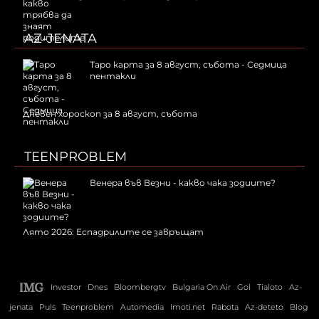
AZ-JENATA
Таро карта за 8 август, събота - Седмица
пентакли
Дневен хороскоп за 8 август, събота
TEENPROBLEM
Венера във Везни - какво чака зодиите?
Лято 2026: Еспадрилите се завръщат
Investor
Dnes
Bloombergtv
Bulgaria On Air
Gol
Tialoto
Az-
jenata
Puls
Teenproblem
Automedia
Imoti.net
Rabota
Az-deteto
Blog