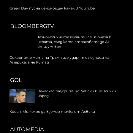
Green Day пусна денонощен канал в YouTube
BLOOMBERGTV
Технологичните гиганти се върнаха в
играта, след като страховете за AI
отшумяват
Соларните мита на Тръмп ще ударят съюзници на
Америка, а не Китай
GOL
Веласкес разкри защо Левски бие всички
наред
Косич: Можехме да вземем точка от Левски
AUTOMEDIA