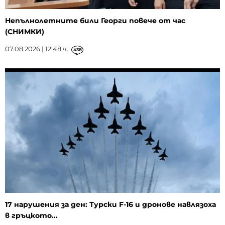
Непълнолетните били Георги повече от час
(СНИМКИ)
07.08.2026 | 12:48 ч.
438
17 нарушения за ден: Турски F-16 и дронове навлязоха
в гръцкото...