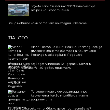
Toyota Land Cruiser на 999 999 километра
търси нов собственик
Защо новите коли остават по-хладни в жегата
TIALOTO
Любов като на кино: Всичко, което знаем за
дългоочакваната сватба на Кристиано
Роналдо и Джорджина Родригес
11 години след развода: Антонио Бандерас и Мелани
Грифит остават най-добри приятели
PULS
Топлинен удар и дехидратация при
кърмачета: какво трябва да знаят
родителите
Кървене след секс – трябва ли да се притесняваме?