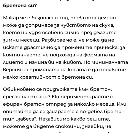
бретона си?
Макар че е безопасен ход, това определено
може да допринесе за чувството на скука,
което ни удря особено силно през дългите
зимни месеци. Разбираемо е, че може да не
искате драстично да промените прическа, за
която знаете, че подхожда на формата на
лицето и начина ви на живот. Но минималната
версия на промяната на косата е да проявите
малко креативност с бретона си.
Обикновено се придържате към бретон,
сресан настрани? Експериментирайте с
ефирен бретон отпред за няколко месеца. Или
опитайте да се заиграете с по-дебел бретон
тип „завеса“. Независимо какво решите,
можете да бъдете спокойни, знаейки, че