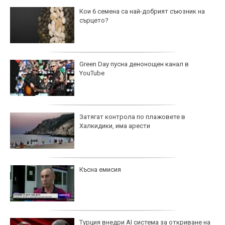
Кои 6 семена са най-добрият съюзник на
сърцето?
Green Day пусна денонощен канал в
YouTube
Затягат контрола по плажовете в
Халкидики, има арести
Късна емисия
Турция внедри AI система за откриване на