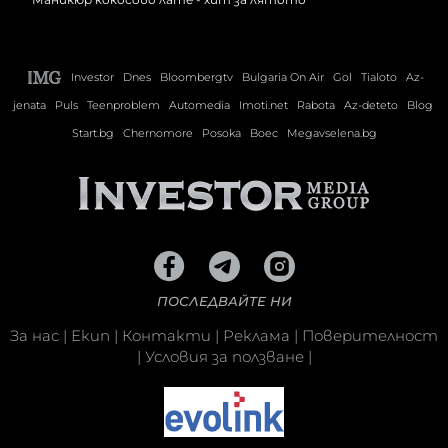
Investor
Dnes
Bloombergtv
Bulgaria On Air
Gol
Tialoto
Az-
jenata
Puls
Teenproblem
Automedia
Imoti.net
Rabota
Az-deteto
Blog
Start.bg
Chernomore
Posoka
Boec
Megavselena.bg
ПОСЛЕДВАЙТЕ НИ
За нас
|
Екип
|
Контакти
|
Реклама
|
Поверителност
|
Условия за ползване
|