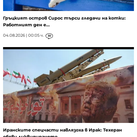
Гръцкият остров Сирос търси гледачи на котки:
Работният ден е...
04.08.2026 | 00:05 ч.
30
Иранските спецчасти навлязоха в Ирак: Техеран
обяви ликвидирането...