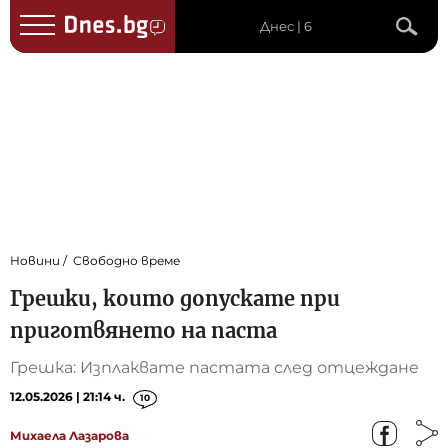
Днес | 6
Новини
Свободно време
Грешки, които допускате при
приготвянето на паста
Грешка: Изплаквате пастата след отцеждане
12.05.2026 | 21:14 ч.
10
Михаела Лазарова