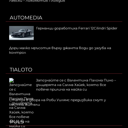
Левски – Локомотив Пловдив
AUTOMEDIA
Германци доработиха Ferrari 12Cilindri Spider
Дори малко мръсотия върху джанта води до загуба на
контрол
TIALOTO
Запознайте се с Валентина Палома Пино –
дъщерята на Салма Хайек, която все
повече прилича на майка си
Статуя в двора на Роби Уилямс предизвика смут у
местни жители
PULS