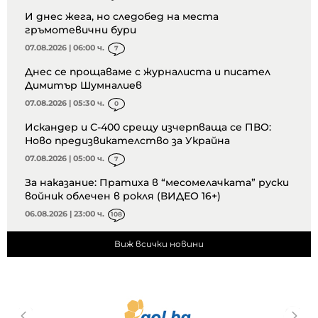
И днес жега, но следобед на места
гръмотевични бури
07.08.2026 | 06:00 ч.
7
Днес се прощаваме с журналиста и писател
Димитър Шумналиев
07.08.2026 | 05:30 ч.
0
Искандер и С-400 срещу изчерпваща се ПВО:
Ново предизвикателство за Украйна
07.08.2026 | 05:00 ч.
7
За наказание: Пратиха в “месомелачката” руски
войник облечен в рокля (ВИДЕО 16+)
06.08.2026 | 23:00 ч.
108
Виж всички новини