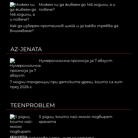
Можем ли да живеем до 146 години, а и
повече?
Как да изберем протеинов шейк и за какво трябва да
внимаваме?
AZ-JENATA
Нумерологична прогноза за 7 август
7 модни тенденции при детските дрехи, които са хит
през 2026 г.
TEENPROBLEM
3 зодии, които най-много подбират
храната
Маникюр кокосово лате - хит за лятото