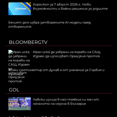
Хороскоп за 7 август 2026 г.: Нови
възможности и важни решения за зодиите
Белият дом избра затворените AI модели пред
отворените
BLOOMBERGTV
Иран иска да забрани на кораби на САЩ,
Израел да използват Ормузкия проток
Всеки сантиметър от Дунав е от значение за Сърбия и
Румъния
GOL
Левски излиза в най-тежкия си мач от
началото на сезона в България