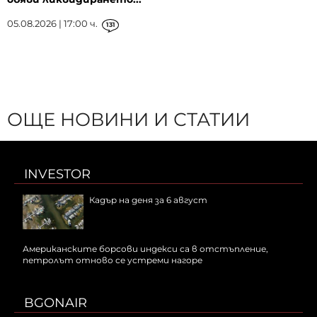
05.08.2026 | 17:00 ч.
131
ОЩЕ НОВИНИ И СТАТИИ
INVESTOR
Кадър на деня за 6 август
Американските борсови индекси са в отстъпление,
петролът отново се устреми нагоре
BGONAIR