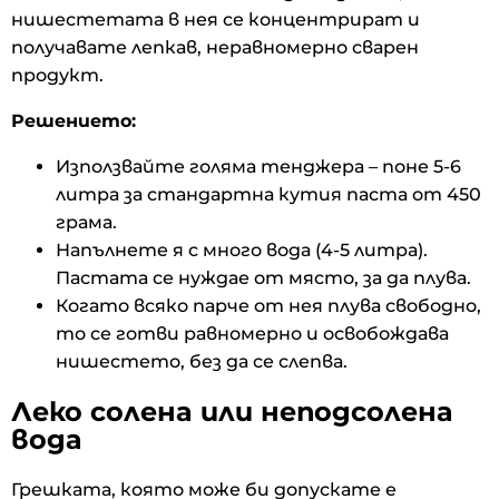
нишестетата в нея се концентрират и
получавате лепкав, неравномерно сварен
продукт.
Решението:
Използвайте голяма тенджера – поне 5-6
литра за стандартна кутия паста от 450
грама.
Напълнете я с много вода (4-5 литра).
Пастата се нуждае от място, за да плува.
Когато всяко парче от нея плува свободно,
то се готви равномерно и освобождава
нишестето, без да се слепва.
Леко солена или неподсолена
вода
Грешката, която може би допускате е