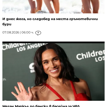
И днес жега, но следобед на места гръмотевични
бури
07.08.2026 | 06:00 ч.
7
Меган Маркъл по бански в басейна за ЧРД