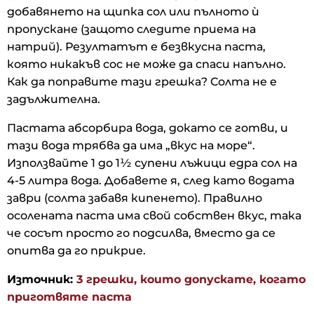
добавянето на щипка сол или пълното ѝ
пропускане (защото следите приема на
натрий). Резултатът е безвкусна паста,
която никакъв сос не може да спаси напълно.
Как да поправите тази грешка? Солта не е
задължителна.
Пастата абсорбира вода, докато се готви, и
тази вода трябва да има „вкус на море“.
Използвайте 1 до 1½ супени лъжици едра сол на
4-5 литра вода. Добавете я, след като водата
заври (солта забавя кипенето). Правилно
осолената паста има свой собствен вкус, така
че сосът просто го подсилва, вместо да се
опитва да го прикрие.
Източник:
3 грешки, които допускате, когато
приготвяте паста