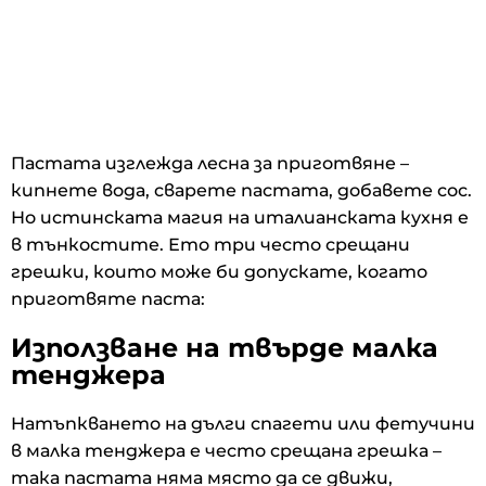
Пастата изглежда лесна за приготвяне –
кипнете вода, сварете пастата, добавете сос.
Но истинската магия на италианската кухня е
в тънкостите. Ето три често срещани
грешки, които може би допускате, когато
приготвяте паста:
Използване на твърде малка
тенджера
Натъпкването на дълги спагети или фетучини
в малка тенджера е често срещана грешка –
така пастата няма място да се движи,