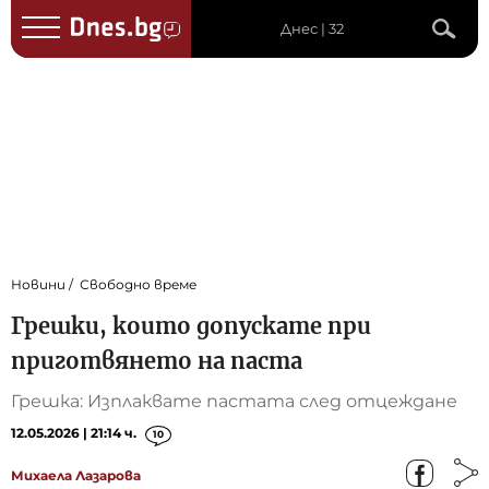
Днес | 32
Новини
Свободно време
Грешки, които допускате при
приготвянето на паста
Грешка: Изплаквате пастата след отцеждане
12.05.2026 | 21:14 ч.
10
Михаела Лазарова