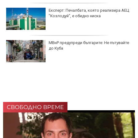
Експерт: Печалбата, която реализира АЕЦ
"Козлодуй", е обидно ниска
МВнР предупреди българите: Не пътувайте
до Куба
СВОБОДНО ВРЕМЕ