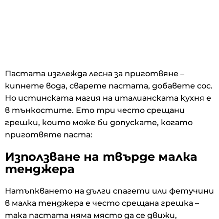
Пастата изглежда лесна за приготвяне –
кипнете вода, сварете пастата, добавете сос.
Но истинската магия на италианската кухня е
в тънкостите. Ето три често срещани
грешки, които може би допускате, когато
приготвяте паста:
Използване на твърде малка
тенджера
Натъпкването на дълги спагети или фетучини
в малка тенджера е често срещана грешка –
така пастата няма място да се движи,