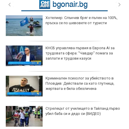
Хотелиер: Слънчев бряг е пълен на 100%,
пръска се по шевовете от туристи
КНСБ управлява първия в Европа AI за
трудовата сфера: "Чавдар" помага за
заплати и трудови казуси
Криминален психолог за убийството в
Пловдив: Действали са като глутница,
жертвата е била обезличена
Стрелецът от училището в Тайланд първо
убил баба си и дядо си (ВИДЕО)