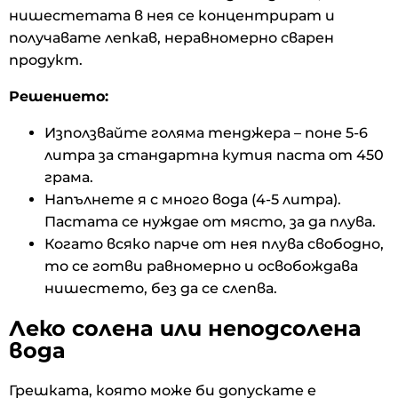
нишестетата в нея се концентрират и
получавате лепкав, неравномерно сварен
продукт.
Решението:
Използвайте голяма тенджера – поне 5-6
литра за стандартна кутия паста от 450
грама.
Напълнете я с много вода (4-5 литра).
Пастата се нуждае от място, за да плува.
Когато всяко парче от нея плува свободно,
то се готви равномерно и освобождава
нишестето, без да се слепва.
Леко солена или неподсолена
вода
Грешката, която може би допускате е