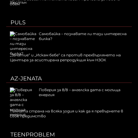
обем
PULS
Самобайка – познавате ли тази интересна
билка?
„Зачатие“ и „Искам бебе“ са против прехвърлянето на
Центъра за асистирана репродукция към НЗОК
AZ-JENATA
Поверия за 8/8 – ангелска дата с могъща
енергия
Тъмната страна на всяка зодия и как да я превърнете в
свое предимство
TEENPROBLEM