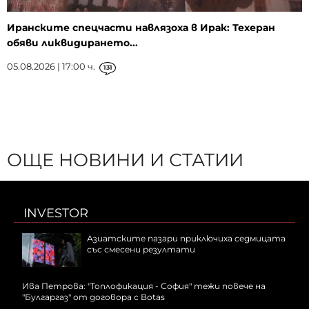
Иранските спецчасти навлязоха в Ирак: Техеран
обяви ликвидирането...
05.08.2026 | 17:00 ч.
131
ОЩЕ НОВИНИ И СТАТИИ
INVESTOR
Азиатските пазари приключиха седмицата
със смесени резултати
Ива Петрова: "Топлофикация - София" тежи повече на
"Булгаргаз" от договора с Botas