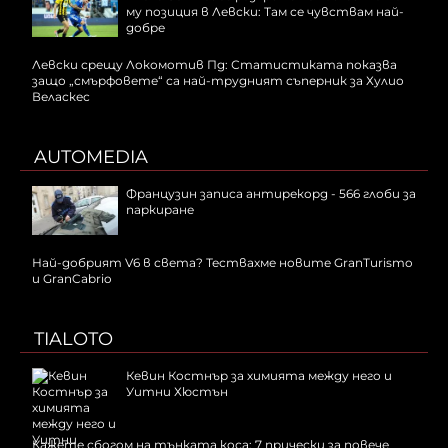
му позиция в Левски: Там се чувствам най-
добре
Левски срещу Локомотив Пд: Статистиката показва
защо „смърфовете“ са най-трудният съперник за Хулио
Веласкес
AUTOMEDIA
Французин записа антирекорд - 566 глоби за
паркиране
Най-добрият V6 в света? Тествахме новите GranTurismo
и GranCabrio
TIALOTO
Кевин Костнър за химията между него и
Уитни Хюстън
Кажете сбогом на тънката коса: 7 прически за повече