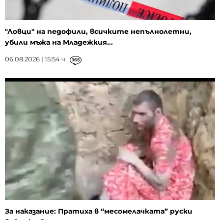
"Ловци" на педофили, всичките непълнолетни,
убили мъжа на Младежкия...
06.08.2026 | 15:54 ч.
365
За наказание: Пратиха в “месомелачката” руски