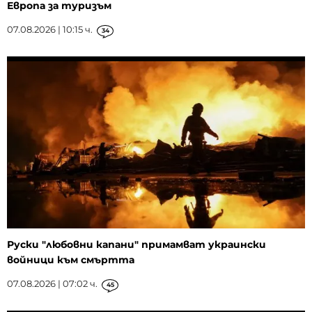
Европа за туризъм
07.08.2026 | 10:15 ч.
34
Руски "любовни капани" примамват украински
войници към смъртта
07.08.2026 | 07:02 ч.
45