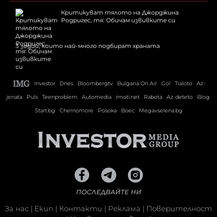
Критикуват тялото на Джорджина
Родригес, тя: Обичам извивките си
3 зодии, които най-много подбират храната
Investor
Dnes
Bloombergtv
Bulgaria On Air
Gol
Tialoto
Az-
jenata
Puls
Teenproblem
Automedia
Imoti.net
Rabota
Az-deteto
Blog
Start.bg
Chernomore
Posoka
Boec
Megavselena.bg
ПОСЛЕДВАЙТЕ НИ
За нас
|
Екип
|
Контакти
|
Реклама
|
Поверителност