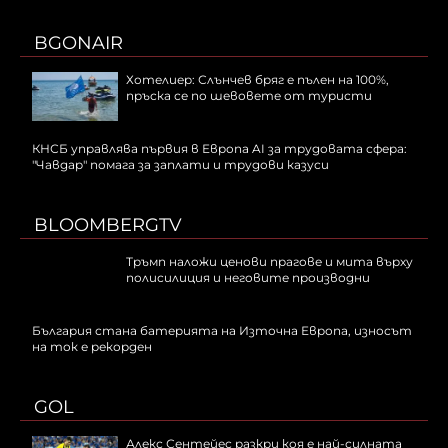
BGONAIR
Хотелиер: Слънчев бряг е пълен на 100%,
пръска се по шевовете от туристи
КНСБ управлява първия в Европа AI за трудовата сфера:
"Чавдар" помага за заплати и трудови казуси
BLOOMBERGTV
Тръмп наложи ценови прагове и мита върху
полисилиция и неговите производни
България стана батерията на Източна Европа, износът
на ток е рекорден
GOL
Алекс Сентейес разкри коя е най-силната