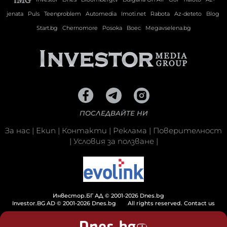
jenata
Puls
Teenproblem
Automedia
Imoti.net
Rabota
Az-deteto
Blog
Start.bg
Chernomore
Posoka
Boec
Megavselena.bg
ПОСЛЕДВАЙТЕ НИ
За нас
|
Екип
|
Контакти
|
Реклама
|
Поверителност
|
Условия за ползване
|
Инвестор.БГ АД © 2001-2026 Dnes.bg
Investor.BG AD © 2001-2026 Dnes.bg
All rights reserved.
Contact us