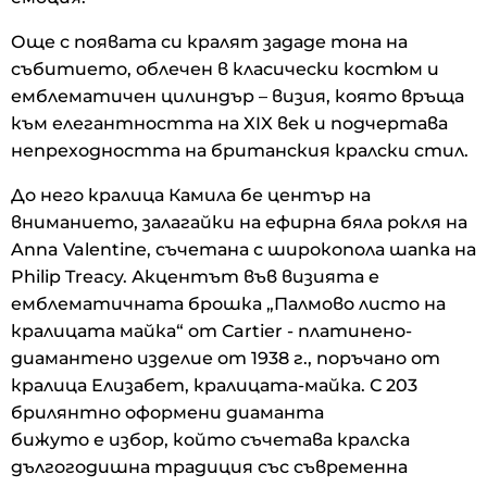
Още с появата си кралят зададе тона на
събитието, облечен в класически костюм и
емблематичен цилиндър – визия, която връща
към елегантността на XIX век и подчертава
непреходността на британския кралски стил.
До него кралица Камила бе център на
вниманието, залагайки на ефирна бяла рокля на
Anna Valentine, съчетана с широкопола шапка на
Philip Treacy. Акцентът във визията е
емблематичната брошка „Палмово листо на
кралицата майка“ от Cartier - платинено-
диамантено изделие от 1938 г., поръчано от
кралица Елизабет, кралицата-майка. С 203
брилянтно оформени диаманта
бижуто е избор, който съчетава кралска
дългогодишна традиция със съвременна