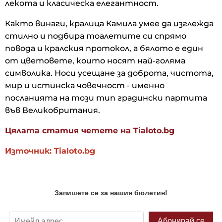
лекота и класическа елегантност.
Както винаги, кралица Камила умее да изглежда
стилно и подбира тоалетите си спрямо
повода и кралския протокол, а бялото е един
от цветовете, които носят най-голяма
символика. Носи усещане за доброта, чистота,
мир и истинска човечност - именно
посланията на този тип градински партита
във Великобритания.
Цялата статия четете на Tialoto.bg
Източник: Tialoto.bg