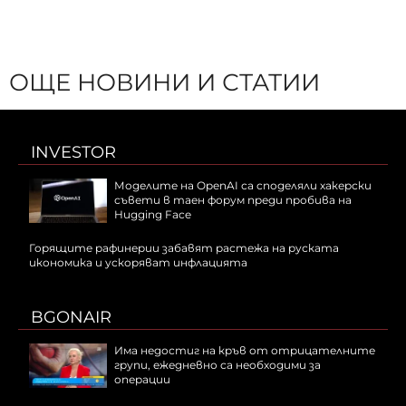
ОЩЕ НОВИНИ И СТАТИИ
INVESTOR
Моделите на OpenAI са споделяли хакерски
съвети в таен форум преди пробива на
Hugging Face
Горящите рафинерии забавят растежа на руската
икономика и ускоряват инфлацията
BGONAIR
Има недостиг на кръв от отрицателните
групи, ежедневно са необходими за
операции