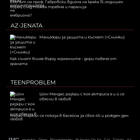
Екипът на проф. Габровски вдигна на крака 15-годишен
борец след тежка травма и парализа
AZ-JENATA
Маникюри за защита и късмет (+Снимки)
Как сънят влияе върху хормоните - дори повече от
храната
TEENPROBLEM
Шон Мендес разкри с коя актриса е и ѝ се
обясни в любов
Меган Маркъл се показа в басейна за своя 45-и рожден ден
Investor
Dnes
Bloombergtv
Bulgaria On Air
Gol
Tialoto
Az-