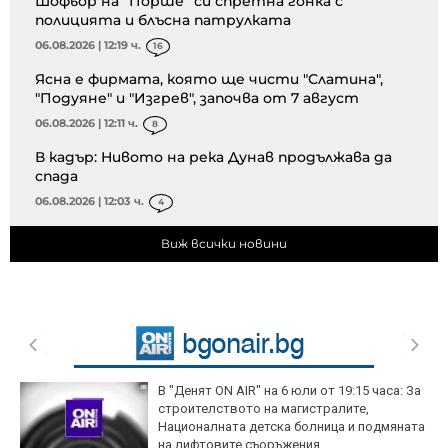
Шофьор на “Порше” си спретна гонка с
полицията и блъсна патрулката
06.08.2026 | 12:19 ч.
16
Ясна е фирмата, която ще чисти "Слатина",
"Подуяне" и "Изгрев", започва от 7 август
06.08.2026 | 12:11 ч.
8
В кадър: Нивото на река Дунав продължава да
спада
06.08.2026 | 12:03 ч.
4
Виж всички новини
В "Денят ON AIR" на 6 юли от 19:15 часа: За
строителството на магистралите,
Националната детска болница и подмяната
на лифтовите съоръжения