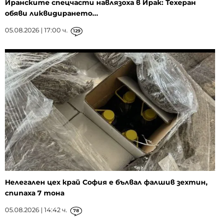
Иранските спецчасти навлязоха в Ирак: Техеран
обяви ликвидирането...
05.08.2026 | 17:00 ч.
129
Нелегален цех край София е бълвал фалшив зехтин,
спипаха 7 тона
05.08.2026 | 14:42 ч.
78