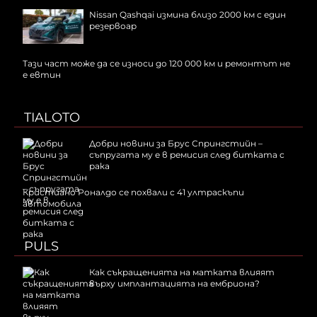
Nissan Qashqai измина близо 2000 км с един
резервоар
Тази част може да се износи до 120 000 км и ремонтът не
е евтин
TIALOTO
Добри новини за Брус Спрингстийн –
съпругата му е в ремисия след битката с
рака
Кристиано Роналдо се похвали с 41 ултраскъпи
автомобила
PULS
Как съкращенията на матката влияят
върху имплантацията на ембриона?