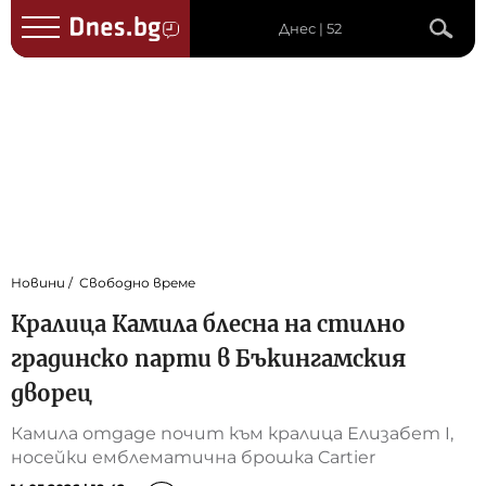
Днес | 52
Новини
Свободно време
Кралица Камила блесна на стилно
градинско парти в Бъкингамския
дворец
Камила отдаде почит към кралица Елизабет I,
носейки емблематична брошка Cartier