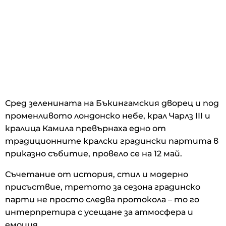
Сред зеленината на Бъкингамския дворец и под
променливото лондонско небе, крал Чарлз III и
кралица Камила превърнаха едно от
традиционните кралски градински партита в
приказно събитие, провело се на 12 май.
Съчетание от история, стил и модерно
присъствие, третото за сезона градинско
парти не просто следва протокола – то го
интерпретира с усещане за атмосфера и
емоция.