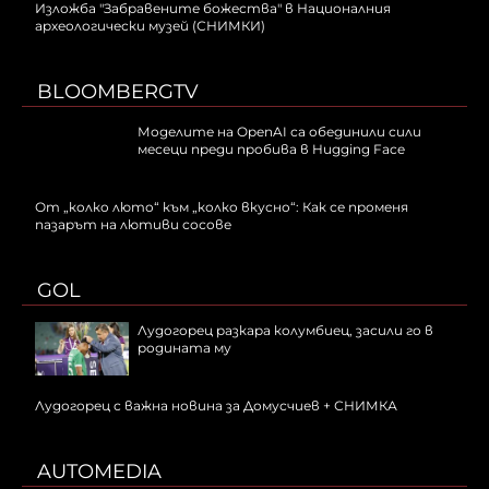
Изложба "Забравените божества" в Националния
археологически музей (СНИМКИ)
BLOOMBERGTV
Моделите на OpenAI са обединили сили
месеци преди пробива в Hugging Face
От „колко люто“ към „колко вкусно“: Как се променя
пазарът на лютиви сосове
GOL
Лудогорец разкара колумбиец, засили го в
родината му
Лудогорец с важна новина за Домусчиев + СНИМКА
AUTOMEDIA