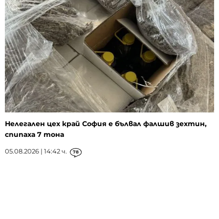
Нелегален цех край София е бълвал фалшив зехтин,
спипаха 7 тона
05.08.2026 | 14:42 ч.
78