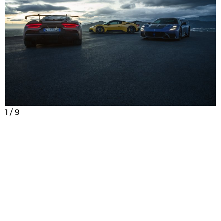
1
1
/
/
9
9