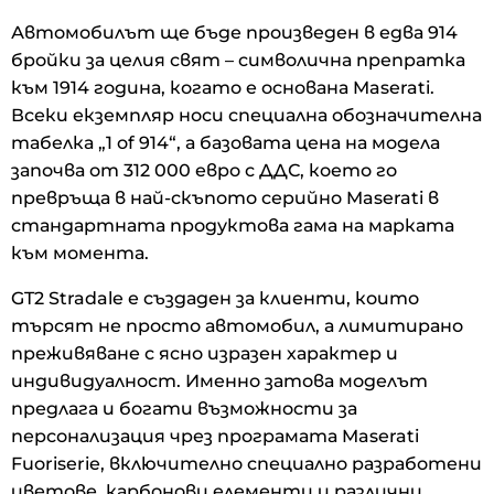
Автомобилът ще бъде произведен в едва 914
бройки за целия свят – символична препратка
към 1914 година, когато е основана Maserati.
Всеки екземпляр носи специална обозначителна
табелка „1 of 914“, а базовата цена на модела
започва от 312 000 евро с ДДС, което го
превръща в най-скъпото серийно Maserati в
стандартната продуктова гама на марката
към момента.
GT2 Stradale е създаден за клиенти, които
търсят не просто автомобил, а лимитирано
преживяване с ясно изразен характер и
индивидуалност. Именно затова моделът
предлага и богати възможности за
персонализация чрез програмата Maserati
Fuoriserie, включително специално разработени
цветове, карбонови елементи и различни