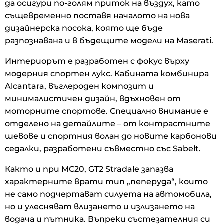
да осигури по-голям приток на въздух, като
същевременно поставя началото на нова
дизайнерска посока, която ще бъде
разпознавана и в бъдещите модели на Maserati.
Интериорът е разработен с фокус върху
модерния спортен лукс. Кабината комбинира
Alcantara, въглероден композит и
минималистичен дизайн, вдъхновен от
моторните спортове. Специално внимание е
отделено на детайлите – от контрастните
шевове и спортния волан до новите карбонови
седалки, разработени съвместно със Sabelt.
Както и при MC20, GT2 Stradale запазва
характерните врати тип „пеперуда“, които
не само подчертават силуета на автомобила,
но и улесняват влизането и излизането на
водача и пътника. Въпреки състезателния си