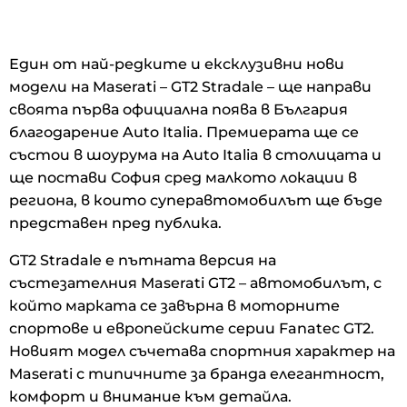
1
/
9
Един от най-редките и ексклузивни нови
модели на Maserati – GT2 Stradale – ще направи
своята първа официална поява в България
благодарение Auto Italia. Премиерата ще се
състои в шоурума на Auto Italia в столицата и
ще постави София сред малкото локации в
региона, в които суперавтомобилът ще бъде
представен пред публика.
GT2 Stradale е пътната версия на
състезателния Maserati GT2 – автомобилът, с
който марката се завърна в моторните
спортове и европейските серии Fanatec GT2.
Новият модел съчетава спортния характер на
Maserati с типичните за бранда елегантност,
комфорт и внимание към детайла.