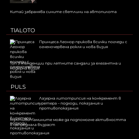
Китай забранява сините светлини на автопилота
TIALOTO
Принцеса Леонор прикова всички погледи с
огненочервена рокля и нова визия
Топ 9 тенденции при летните сандали за елегантна и
модерна визия
PULS
Лазерна литотрипсия на конкремент в
уретера – подходи, показания и
противопоказания
Мултивитамините може да подпомогне активността
в напреднала възраст