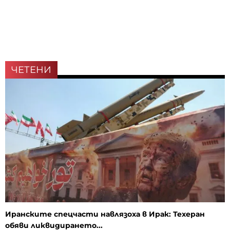
ЧЕТЕНИ
Иранските спецчасти навлязоха в Ирак: Техеран
обяви ликвидирането...