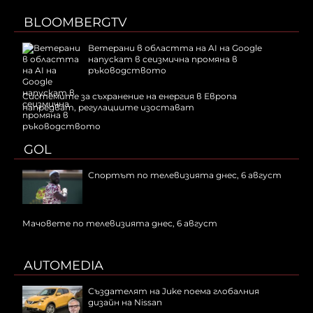
BLOOMBERGTV
Ветерани в областта на AI на Google
напускат в сеизмична промяна в
ръководството
Системите за съхранение на енергия в Европа
напредват, регулациите изостават
GOL
Спортът по телевизията днес, 6 август
Мачовете по телевизията днес, 6 август
AUTOMEDIA
Създателят на Juke поема глобалния
дизайн на Nissan