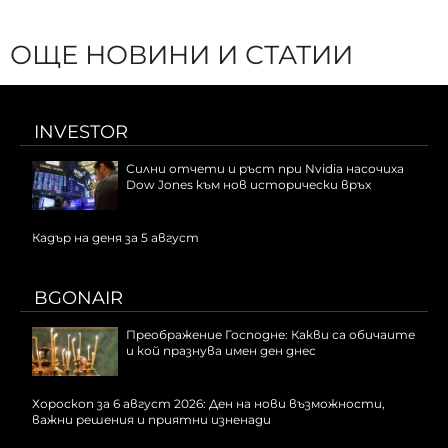
ОЩЕ НОВИНИ И СТАТИИ
INVESTOR
Силни отчети и ръст при Nvidia насочиха
Dow Jones към нов исторически връх
Кадър на деня за 5 август
BGONAIR
Преображение Господне: Какви са обичаите
и кой празнува имен ден днес
Хороскоп за 6 август 2026: Ден на нови възможности,
важни решения и приятни изненади