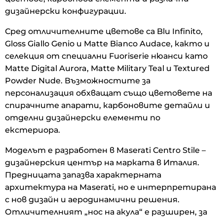
дизайнерски конфигурации.
Сред отличителните цветове са Blu Infinito,
Gloss Giallo Genio и Matte Bianco Audace, както и
селекция от специални Fuoriserie нюанси като
Matte Digital Aurora, Matte Military Teal и Textured
Powder Nude. Възможностите за
персонализация обхващат също цветовете на
спирачните апарати, карбоновите детайли и
отделни дизайнерски елементи по
екстериора.
Моделът е разработен в Maserati Centro Stile –
дизайнерския център на марката в Италия.
Предницата запазва характерната
архитектура на Maserati, но е интерпретирана
с нов дизайн и аеродинамични решения.
Отличителният „нос на акула“ е разширен, за