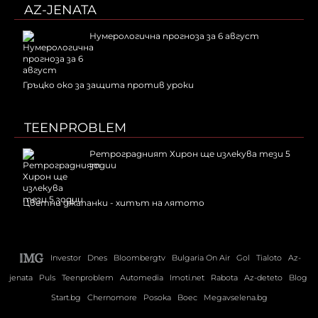
AZ-JENATA
Нумерологична прогноза за 6 август
Гръцко око за защита против уроки
TEENPROBLEM
Ретроградният Хирон ще излекува тези 5
зодии
Цветни джапанки - хитът на лятото
Investor
Dnes
Bloombergtv
Bulgaria On Air
Gol
Tialoto
Az-
jenata
Puls
Teenproblem
Automedia
Imoti.net
Rabota
Az-deteto
Blog
Start.bg
Chernomore
Posoka
Boec
Megavselena.bg