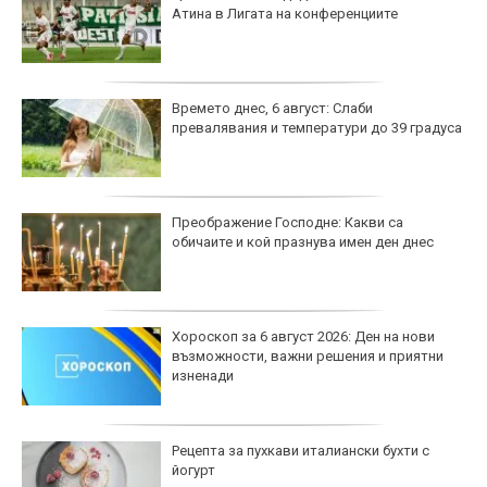
Спортът по телевизията днес, 6 август
Мачовете по телевизията днес, 6 август
ЦСКА 1948 измъкна ценно реми срещу
Панатинайкос в Атина
Левски трепери и за Евертон Бала