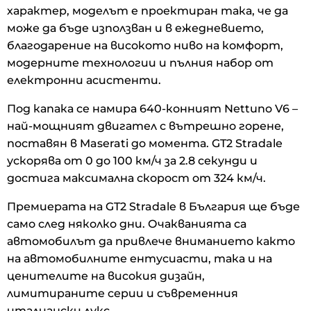
характер, моделът е проектиран така, че да
може да бъде използван и в ежедневието,
благодарение на високото ниво на комфорт,
модерните технологии и пълния набор от
електронни асистенти.
Под капака се намира 640-конният Nettuno V6 –
най-мощният двигател с вътрешно горене,
поставян в Maserati до момента. GT2 Stradale
ускорява от 0 до 100 км/ч за 2.8 секунди и
достига максимална скорост от 324 км/ч.
Премиерата на GT2 Stradale в България ще бъде
само след няколко дни. Очакванията са
автомобилът да привлече вниманието както
на автомобилните ентусиасти, така и на
ценителите на високия дизайн,
лимитираните серии и съвременния
италиански лукс.