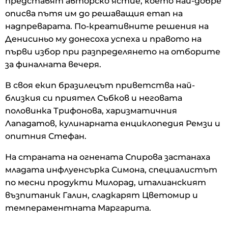
представят авторско ястие, което най-добре
описва пътя им до решаващия етап на
надпреварата. По-креативните решения на
Денисиньо му донесоха успеха и правото на
първи избор при разпределянето на отборите
за финалната вечеря.
В своя екип бразилецът приветства най-
близкия си приятел Събков и неговата
половинка Трифонова, харизматичния
Лападатов, кулинарната енциклопедия Ремзи и
опитния Стефан.
На страната на огнената Спирова застанаха
младата инфлуенсърка Симона, специалистът
по месни продукти Милорад, италианският
възпитаник Галин, сладкарят Цветомир и
темпераментната Маргарита.