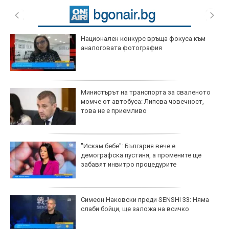
Национален конкурс връща фокуса към
аналоговата фотография
Министърът на транспорта за сваленото
момче от автобуса: Липсва човечност,
това не е приемливо
"Искам бебе": България вече е
демографска пустиня, а промените ще
забавят инвитро процедурите
Симеон Наковски преди SENSHI 33: Няма
слаби бойци, ще заложа на всичко