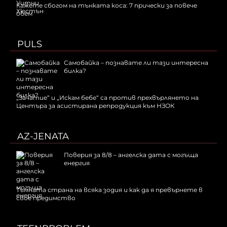
Кажете сбогом на тънката коса: 7 прически за повече
обем
PULS
Самобайка – познавате ли тази интересна
билка?
„Зачатие“ и „Искам бебе“ са против прехвърлянето на
Центъра за асистирана репродукция към НЗОК
AZ-JENATA
Поверия за 8/8 – ангелска дата с могъща
енергия
Тъмната страна на всяка зодия и как да я превърнете в
свое предимство