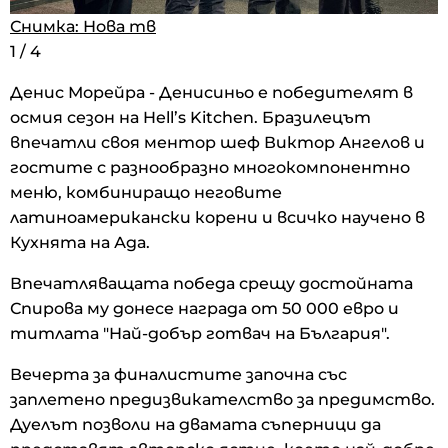
Снимка: Нова тв
Снимка: Нова тв
1
1
/
/
4
4
Денис Морейра - Денисиньo е победителят в
осмия сезон на Hell’s Kitchen. Бразилецът
впечатли своя ментор шеф Виктор Ангелов и
гостите с разнообразно многокомпонентно
меню, комбиниращо неговите
латиноамерикански корени и всичко научено в
Кухнята на Ада.
Впечатляващата победа срещу достойната
Спирова му донесе награда от 50 000 евро и
титлата "Най-добър готвач на България".
Вечерта за финалистите започна със
заплетено предизвикателство за предимство.
Дуелът позволи на двамата съперници да