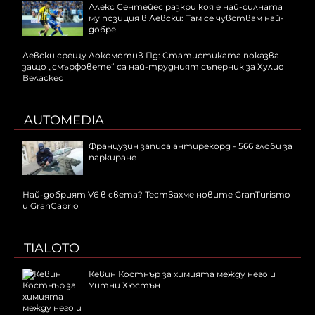
Алекс Сентейес разкри коя е най-силната
му позиция в Левски: Там се чувствам най-
добре
Левски срещу Локомотив Пд: Статистиката показва
защо „смърфовете“ са най-трудният съперник за Хулио
Веласкес
AUTOMEDIA
Французин записа антирекорд - 566 глоби за
паркиране
Най-добрият V6 в света? Тествахме новите GranTurismo
и GranCabrio
TIALOTO
Кевин Костнър за химията между него и
Уитни Хюстън