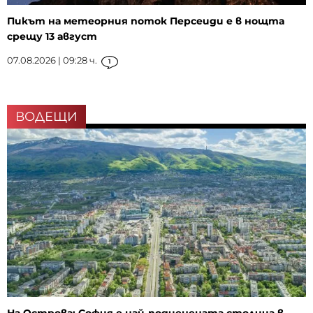
Пикът на метеорния поток Персеиди е в нощта
срещу 13 август
07.08.2026 | 09:28 ч.
1
ВОДЕЩИ
На Острова: София е най-подценената столица в