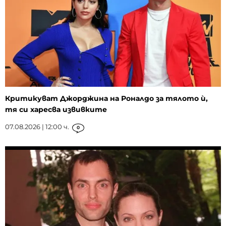
Критикуват Джорджина на Роналдо за тялото ѝ,
тя си харесва извивките
07.08.2026 | 12:00 ч.
0