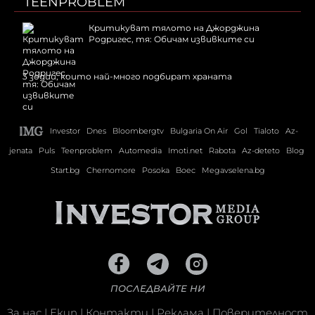
TEENPROBLEM
Критикуват тялото на Джорджина
Родригес, тя: Обичам извивките си
3 зодии, които най-много подбират храната
Investor
Dnes
Bloombergtv
Bulgaria On Air
Gol
Tialoto
Az-
jenata
Puls
Teenproblem
Automedia
Imoti.net
Rabota
Az-deteto
Blog
Start.bg
Chernomore
Posoka
Boec
Megavselena.bg
ПОСЛЕДВАЙТЕ НИ
За нас
|
Екип
|
Контакти
|
Реклама
|
Поверителност