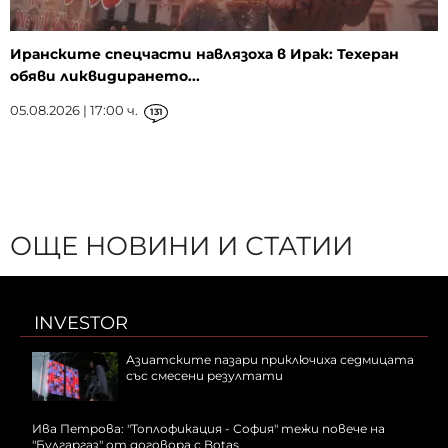
Иранските спецчасти навлязоха в Ирак: Техеран
обяви ликвидирането...
05.08.2026 | 17:00 ч.
131
ОЩЕ НОВИНИ И СТАТИИ
INVESTOR
Азиатските пазари приключиха седмицата
със смесени резултати
Ива Петрова: "Топлофикация - София" тежи повече на
"Булгаргаз" от договора с Botas