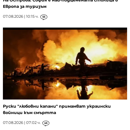
Европа за туризъм
07.08.2026 | 10:15 ч.
55
Руски "любовни капани" примамват украински
войници към смъртта
07.08.2026 | 07:02 ч.
46