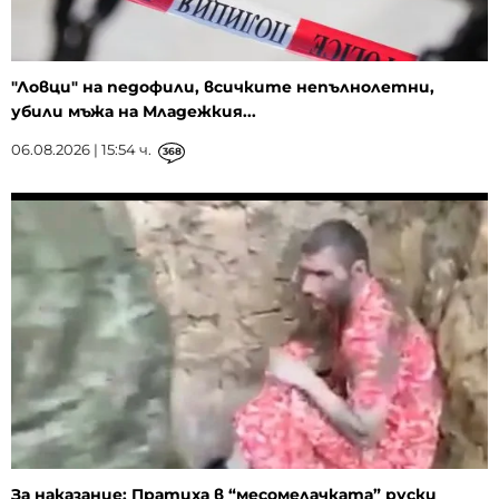
"Ловци" на педофили, всичките непълнолетни,
убили мъжа на Младежкия...
06.08.2026 | 15:54 ч.
368
За наказание: Пратиха в “месомелачката” руски