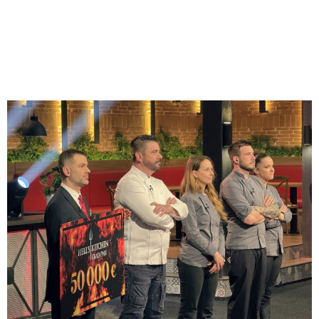
Снимка: Нова тв
1
/
4
Снимка: Нова тв
1
/
4