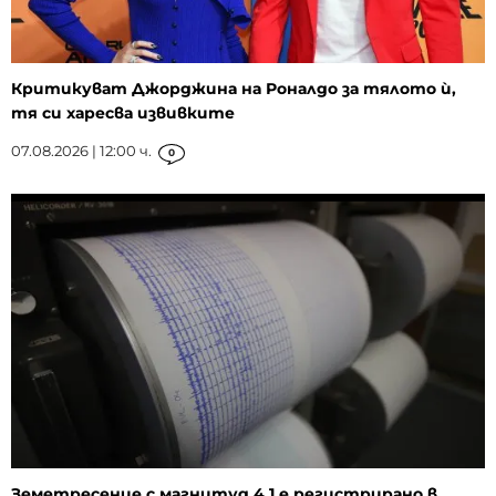
Критикуват Джорджина на Роналдо за тялото ѝ,
тя си харесва извивките
07.08.2026 | 12:00 ч.
0
Земетресение с магнитуд 4,1 е регистрирано в