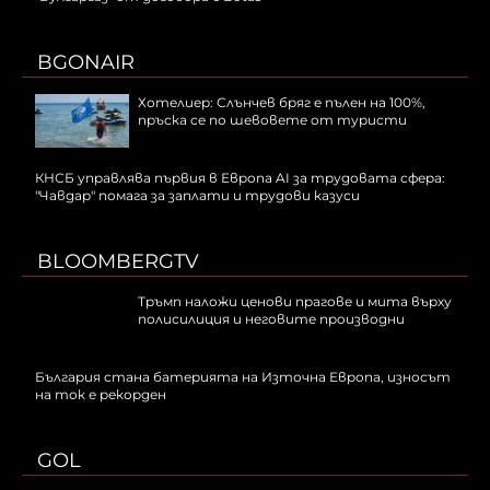
BGONAIR
Хотелиер: Слънчев бряг е пълен на 100%,
пръска се по шевовете от туристи
КНСБ управлява първия в Европа AI за трудовата сфера:
"Чавдар" помага за заплати и трудови казуси
BLOOMBERGTV
Тръмп наложи ценови прагове и мита върху
полисилиция и неговите производни
България стана батерията на Източна Европа, износът
на ток е рекорден
GOL