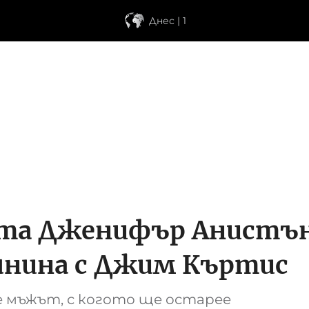
Днес | 1
ата Дженифър Анистън
шнина с Джим Къртис
е мъжът, с когото ще остарее