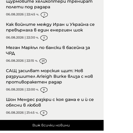
щурмовите хеликоптери тренират
полети под радара
06.08.2026 | 22:45 ч.
2
Как войните между Иран и Украйна се
превърнаха в един енергиен шок
06.08.2026 | 22:30 ч.
5
Меган Маркъл по бански в басейна за
ЧРД
06.08.2026 | 22:15 ч.
29
САЩ засилват морския щит: Нов
разрушител Arleigh Burke влиза с нов
противоракетен радар
06.08.2026 | 22:00 ч.
8
Шон Мендес разкри с коя дама е и ѝ се
обясни в любов
06.08.2026 | 21:45 ч.
8
Виж всички новини