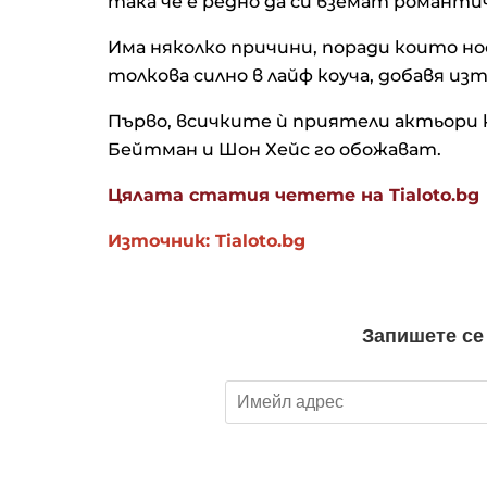
така че е редно да си вземат романтичн
Има няколко причини, поради които но
толкова силно в лайф коуча, добавя и
Първо, всичките ѝ приятели актьори 
Бейтман и Шон Хейс го обожават.
Цялата статия четете на Tialoto.bg
Източник: Tialoto.bg