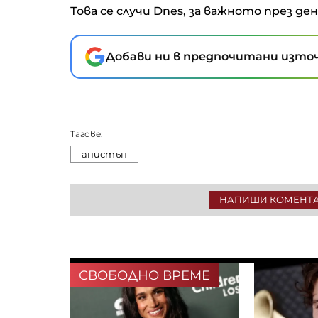
Това се случи Dnes, за важното през де
Добави ни в предпочитани източ
Тагове:
анистън
НАПИШИ КОМЕНТ
СВОБОДНО ВРЕМЕ