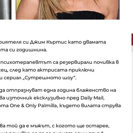
приятеля си Джим Къртис като двамата
ата си годишнина.
 психотерапевтът са резервирали почивка в
есец, след като актрисата приключи
и сериал „Сутрешното шоу“.
и да отпразнуват една година блаженство на
а източник ексклузивно пред Daily Mail,
та One & Only Palmilla, където вилата струва
дява той да е мъжът, с когото ще остарее,