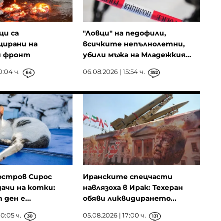
ци са
"Ловци" на педофили,
ирани на
всичките непълнолетни,
я фронт
убили мъжа на Младежкия...
0:04 ч.
06.08.2026 | 15:54 ч.
64
352
остров Сирос
Иранските спецчасти
ачи на котки:
навлязоха в Ирак: Техеран
ден е...
обяви ликвидирането...
0:05 ч.
05.08.2026 | 17:00 ч.
30
131