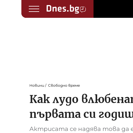
Новини
Свободно време
Как лудо влюбен
първата си годи
Актрисата се надява това да 