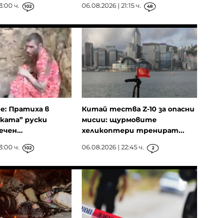
3:00 ч.
06.08.2026 | 21:15 ч.
102
48
ие: Пратиха в
Китай тества Z-10 за опасни
ката” руски
мисии: щурмовите
чен...
хеликоптери тренират...
3:00 ч.
06.08.2026 | 22:45 ч.
102
2