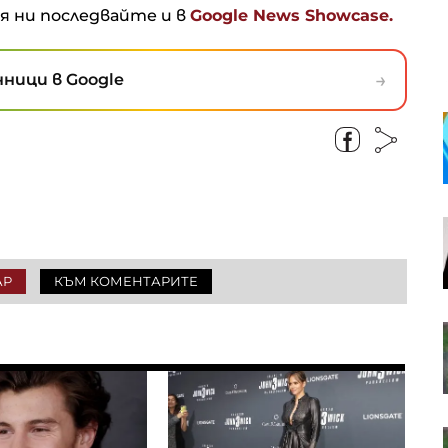
ня ни последвайте и в
Google News Showcase.
→
ници в Google
Кадър на деня за 6 август
Американските борсови индекси
са в отстъпление, петролът
отново се устреми нагоре
АР
КЪМ КОМЕНТАРИТЕ
OTP Group отчете силни
финансови резултати през
първото полугодие
В Европа работят над 10 хил.