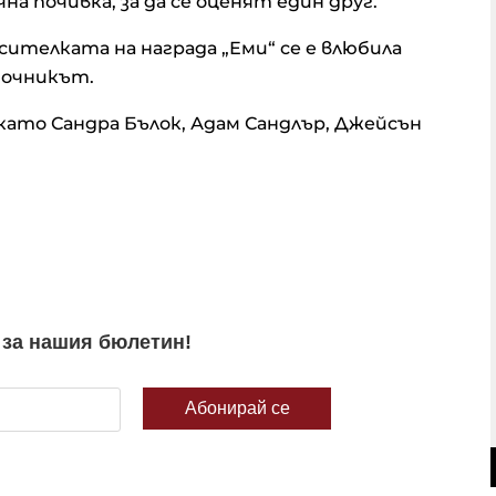
а почивка, за да се оценят един друг.“
сителката на награда „Еми“ се е влюбила
зточникът.
като Сандра Бълок, Адам Сандлър, Джейсън