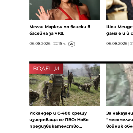
Меган Маркъл по бански в
Шон Мендес
басейна за ЧРД
дама е и ѝ 
06.08.2026 | 22:15 ч.
06.08.2026 | 21
29
ВОДЕЩИ
Искандер и С-400 срещу
За наказан
изчерпваща се ПВО: Ново
“месомелач
предизвикателство...
войник обле