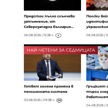
Предстои пълно слънчево
Полски бой
затъмнение, от
идентифиц
Северозападна България...
украински
06.08.2026 | 15:38 ч.
06.08.2026 | 1
4
НАЙ-ЧЕТЕНИ ЗА СЕДМИЦАТА
Готвят голяма промяна в
Гръцкият 
пенсионната система
търси глед
Работният 
03.08.2026 | 09:38 ч.
180
04.08.2026 | 0