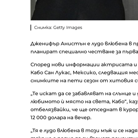
Снимка: Getty Images
Дженифър Анистън е лудо влюбена в 
планират специално честване за първ
Според нови информации актрисата и
Кабо Сан Лукас, Мексико, следващия м
снимките на пети сезон от хитовия с
„Те искат да се забавляват на слънце 
любимото ѝ място на света, Кабо“, казв
отбелязвайки, че ще отседнат в курор
12 000 долара на вечер.
„Тя е лудо влюбена в този мъж и се на