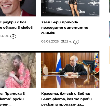
пивоварни, в България те са 42
 разкри с коя
Хали Бери прикова
Пазарният регулатор на ЕС ще
се обясни в любов
погледите с апетитни
оценява управлението на риска
в управляващите дружества
снимки
:45 ч.
8
06.08.2026 | 21:22 ч.
4
RWE се отказва от проектите си
за морски вятърни паркове в
САЩ
ие: Пратиха в
Красота, блясък и война:
ката” руски
Блогърката, която прави
чен...
руската пропаганда...