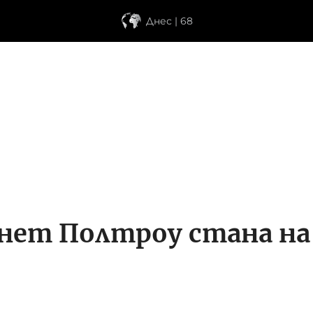
Днес | 68
ет Полтроу стана на 2