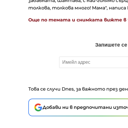
забавната, шантава, с най-голямо сърц
толкова, толкова много! Мама", написа
Още по темата и снимката вижте в t
Това се случи Dnes, за важното през де
Добави ни в предпочитани източ