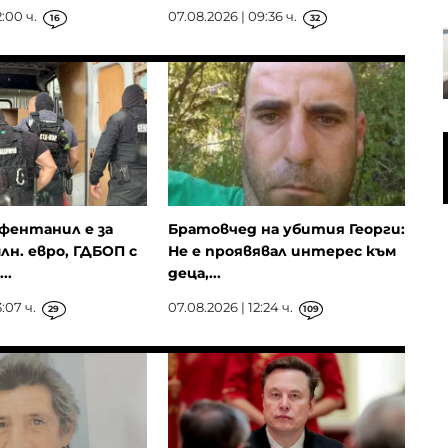
2:00 ч.
07.08.2026 | 09:36 ч.
16
32
SK Hynix заделя 38 млрд. долара
за разширяване на
производството на чипове в
Южна Корея
Най-застрашени от горещините
са работещите в
строителството и селското
стопанство
фентанил е за
Братовчед на убития Георги:
лн. евро, ГДБОП с
Не е проявявал интерес към
..
деца,...
:07 ч.
07.08.2026 | 12:24 ч.
29
109