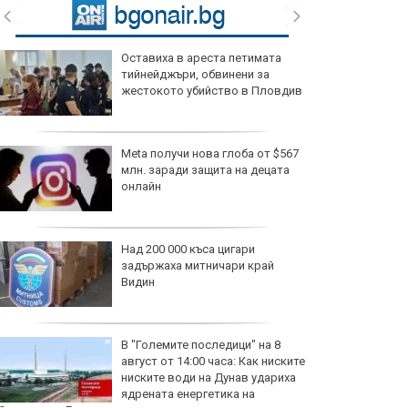
Оставиха в ареста петимата
тийнейджъри, обвинени за
жестокото убийство в Пловдив
Meta получи нова глоба от $567
млн. заради защита на децата
онлайн
Над 200 000 къса цигари
задържаха митничари край
Видин
В "Големите последици" на 8
август от 14:00 часа: Как ниските
ниските води на Дунав удариха
ядрената енергетика на