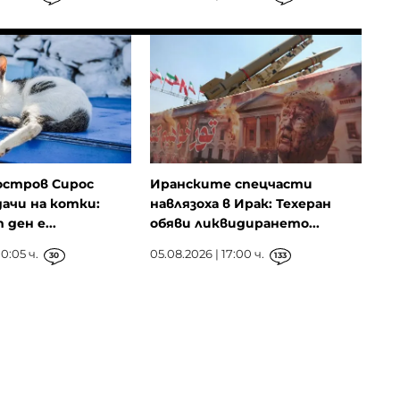
остров Сирос
Иранските спецчасти
ачи на котки:
навлязоха в Ирак: Техеран
ден е...
обяви ликвидирането...
0:05 ч.
05.08.2026 | 17:00 ч.
30
133