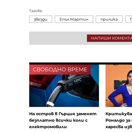
Тагове:
звезди
Епъл Мартин
прилика
НАПИШИ КОМЕНТ
СВОБОДНО ВРЕМЕ
На остров в Гърция заменят
Критикува
безплатно всички коли с
Роналдо за
електромобили
харесва из