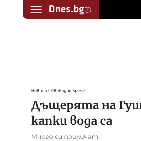
Новини
Свободно време
Дъщерята на Гуин
капки вода са
Много си приличат