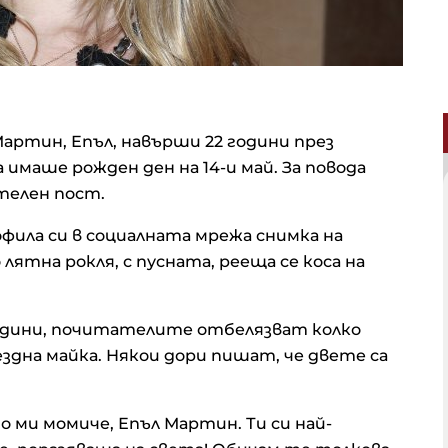
артин, Епъл, навърши 22 години през
имаше рожден ден на 14-и май. За повода
ателен пост.
фила си в социалната мрежа снимка на
лятна рокля, с пусната, рееща се коса на
одини, почитателите отбелязват колко
здна майка. Някои дори пишат, че двете са
 ми момиче, Епъл Мартин. Ти си най-