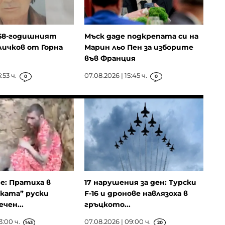
58-годишният
Мъск даде подкрепата си на
ичков от Горна
Марин льо Пен за изборите
във Франция
:53 ч.
07.08.2026 | 15:45 ч.
0
0
ие: Пратиха в
17 нарушения за ден: Турски
ката” руски
F-16 и дронове навлязоха в
чен...
гръцкото...
3:00 ч.
07.08.2026 | 09:00 ч.
143
20