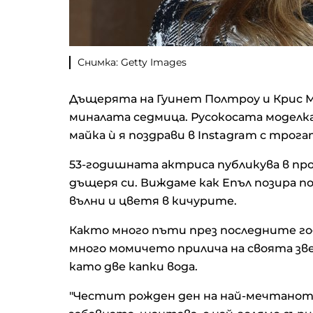
Снимка: Getty Images
Дъщерята на Гуинет Полтроу и Крис М
миналата седмица. Русокосата моделка 
майка ѝ я поздрави в Instagram с трог
53-годишната актриса публикува в про
дъщеря си. Виждаме как Епъл позира по 
вълни и цветя в кичурите.
Както много пъти през последните г
много момичето прилича на своята зве
като две капки вода.
"Честит рожден ден на най-мечтаното