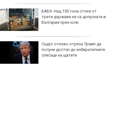
Югоизточна Европа
БАБХ: Над 150 тона стоки от
трети държави не са допуснати в
България през юли
Съдът отново отряза Тръмп да
получи достъп до избирателните
списъци на щатите