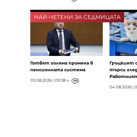
НАЙ-ЧЕТЕНИ ЗА СЕДМИЦАТА
Готвят голяма промяна в
Гръцкият 
пенсионната система
търси глед
Работният 
03.08.2026 | 09:38 ч.
193
04.08.2026 | 0