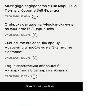
Мъск даде подкрепата си на Марин льо
Пен за изборите във Франция
07.08.2026 | 15:45 ч.
1
Откриха огнище на Африканска чума
по свинете във Варненско
07.08.2026 | 15:38 ч.
6
Сигналите ви: Лепенки срещу
мигранти и проблеми на "Златните
мостове"
07.08.2026 | 15:30 ч.
8
Рядка спасителна операция в
Антарктида в разгара на зимата
07.08.2026 | 15:22 ч.
1
Виж всички новини