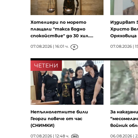
Хотелиери по морето
Издирват 
плащали "такса водно
Христо Вел
спокойствие" до 30 хил....
Оряховица
07.08.2026 | 16:01 ч.
07.08.2026 | 15
0
ЧЕТЕНИ
Непълнолетните били
За наказан
Георги повече от час
“месомелач
(СНИМКИ)
войник обле
07.08.2026 | 12:48 ч.
06.08.2026 | 2
282