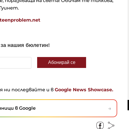
е, поразяваща на света! Обичам те толкова,
 Гуинет.
eenproblem.net
ня ни последвайте и в
Google News Showcase.
→
ници в Google