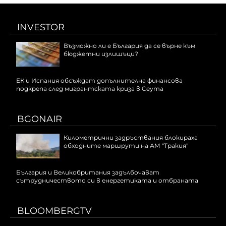
INVESTOR
Възможно ли е България да се върне към
бюджетни излишъци?
ЕК и Испания обсъждат допълнителна финансова
подкрепа след мигрантската криза в Сеута
BGONAIR
Километрични задръствания блокираха
обходните маршрути на АМ "Тракия"
България и Великобритания задълбочават
сътрудничеството си в енергетиката и отбраната
BLOOMBERGTV