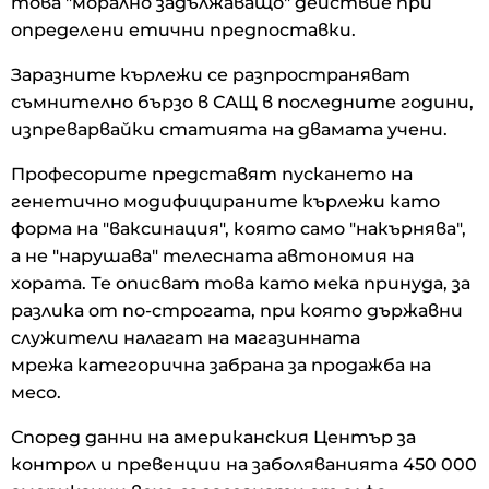
това "морално задължаващо" действие при
определени етични предпоставки.
Заразните кърлежи се разпространяват
съмнително бързо в САЩ в последните години,
изпреварвайки статията на двамата учени.
Професорите представят пускането на
генетично модифицираните кърлежи като
форма на "ваксинация", която само "накърнява",
а не "нарушава" телесната автономия на
хората. Те описват това като мека принуда, за
разлика от по-строгата, при която държавни
служители налагат на магазинната
мрежа категорична забрана за продажба на
месо.
Според данни на американския Център за
контрол и превенции на заболяванията 450 000