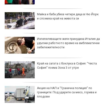
Майка и баба убиха четири деца в Ню Йорк
и сложиха край на живота си
Изпепеляващите жеги принудиха Италия да
удължи работното време на емблематични
забележителности
Край на сагата с боклука в София: "Чиста
София" поема Зона 3 от утре
Акция на НАП и "Гранична полиция" по
границите: Под ударите са месо, горива и
плодове