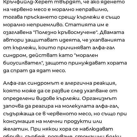
Кръчфийлд-Херет твърдят, че ако яденето
на червено месо е морално неправилно,
тогава пръскането срещу кърлежи е също
морално неприемливо. Статията им е
озаглавена "Полезно кръвосмучене". Двамата
автори защитават идеята, че ухапванията
от кърлежи, които причиняват алфа-гал
синдром, действат като "морален
биоусилвател", защото принуждават хората
да спрат да ядат месо.
Алфа-гал синдромът е алергична реакция,
която може да се развие след ухапване от
определени видове кърлежи. Организмът
започва да реагира на молекулата алфа-гал,
съдържаща се в червеното месо, но също при
консумация на млечни продукти или
желатин. При някои хора се наблюдават
обриви, сърбеж, подуване, стомашни болки,