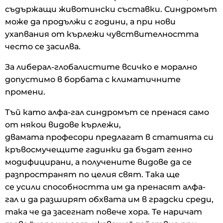
съдържащи животински съставки. Синдромът
може да продължи с години, а при нови
ухапвания от кърлежи чувствителността
често се засилва.
За либерал-глобалистите всичко е морално
допустимо в борбата с климатичните
промени.
Тъй като алфа-гал синдромът се пренася само
от някои видове кърлежи,
двамата професори предлагат в статията си
кръвосмучещите гадинки да бъдат генно
модифицирани, а получените видове да се
разпространят по целия свят. Така ще
се усили способността им да пренасят алфа-
гал и да разширят обхвата им в градски среди,
така че да засегнат повече хора. Те наричат