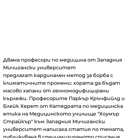
Двама професори по медицина от Западния
Мичигански университет
предлагат кардинален метод за борба с
климатичните промени: хората да бъдат
масово хапани от генномодифицирани
кърлежи. Професорите Паркър Кръчфийлд и
Блейк Херет от Катедрата по медицинска
етика на Медицинското училище "Хоумър
Страйкър" към Западния Мичигански
университет написаха статия по темата,
публикувана в специализираното списание