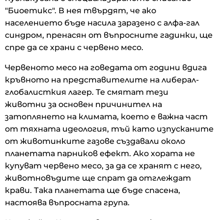
"Биоетикс". В нея твърдят, че ако
населението бъде насила заразено с алфа-гал
синдром, пренасян от въпросните гадинки, ще
спре да се храни с червено месо.
Червеното месо на говедата от години вдига
кръвното на представителите на либерал-
глобалисткия лагер. Те смятат тези
животни за основен причинител на
затоплянето на климата, което е важна част
от тяхната идеология, тъй като изпусканите
от животинките газове създавали около
планетата парников ефект. Ако хората не
купуват червено месо, за да се хранят с него,
животновъдите ще спрат да отглеждат
крави. Така планетата ще бъде спасена,
настоява въпросната група.