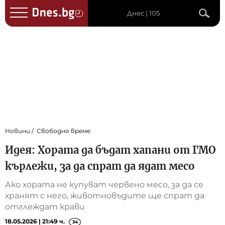
Днес | 105
Новини
Свободно време
Идея: Хората да бъдат хапани от ГМО
кърлежи, за да спрат да ядат месо
Ако хората не купуват червено месо, за да се
хранят с него, животновъдите ще спрат да
отглеждат крави
18.05.2026 | 21:49 ч.
34