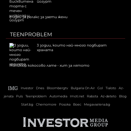
йогурт
6 идеи за релакс за заети жени
TEENPROBLEM
3 зодии, които най-много подбират
храната
Маникюр кокосово лате - хит за лятото
Investor
Dnes
Bloombergtv
Bulgaria On Air
Gol
Tialoto
Az-
jenata
Puls
Teenproblem
Automedia
Imoti.net
Rabota
Az-deteto
Blog
Start.bg
Chernomore
Posoka
Boec
Megavselena.bg