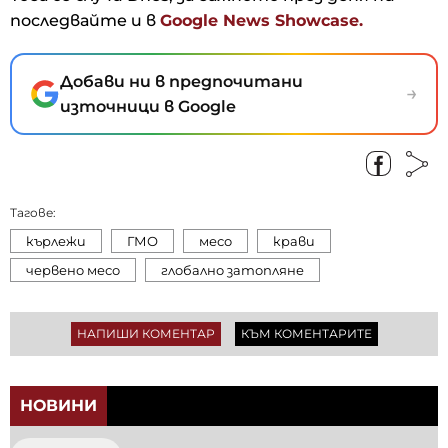
последвайте и в
Google News Showcase.
Добави ни в предпочитани
→
източници в Google
Тагове:
кърлежи
ГМО
месо
крави
червено месо
глобално затопляне
НАПИШИ КОМЕНТАР
КЪМ КОМЕНТАРИТЕ
НОВИНИ