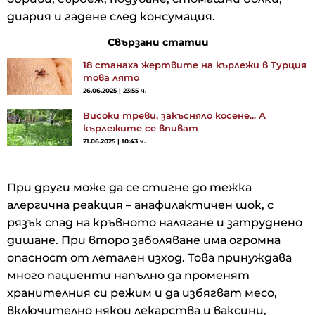
диария и гадене след консумация.
Свързани статии
18 станаха жертвите на кърлежи в Турция
това лято
26.06.2025 | 23:55 ч.
Високи треви, закъсняло косене... А
кърлежите се впиват
21.06.2025 | 10:43 ч.
При други може да се стигне до тежка
алергична реакция – анафилактичен шок, с
рязък спад на кръвното налягане и затруднено
дишане. При второ заболяване има огромна
опасност от летален изход. Това принуждава
много пациенти напълно да променят
хранителния си режим и да избягват месо,
включително някои лекарства и ваксини,