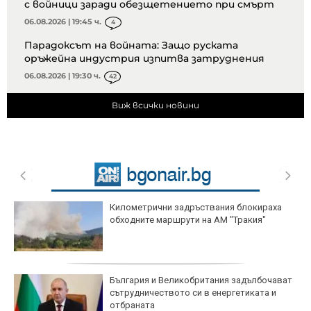
с войници заради обезщетението при смърт
06.08.2026 | 19:45 ч.
4
Парадоксът на войната: Защо руската
оръжейна индустрия изпитва затруднения
06.08.2026 | 19:30 ч.
42
Виж всички новини
Километрични задръствания блокираха
обходните маршрути на АМ "Тракия"
България и Великобритания задълбочават
сътрудничеството си в енергетиката и
отбраната