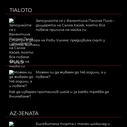
TIALOTO
Запознайте се с Валентина Палома Пино –
дъщерята на Салма Хайек, която все
повече прилича на майка си
Статуя в двора на Роби Уилямс предизвика смут у
местни жители
PULS
Можем ли да живеем до 146 години, а и
повече?
Как да изберем протеинов шейк и за какво трябва да
внимаваме?
AZ-JENATA
Бисквитена торта с течен шоколад и