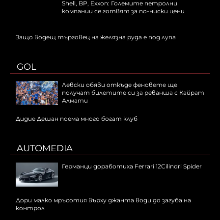
Shell, BP, Exxon: Големите петролни
компании се готвят за по-ниски цени
Защо водещ търговец на желязна руда е под лупа
GOL
Левски обяви откъде феновете ще
получат билетите си за реванша с Кайрат
Алмати
Дидие Дешан поема много богат клуб
AUTOMEDIA
Германци доработиха Ferrari 12Cilindri Spider
Дори малко мръсотия върху джанта води до загуба на
контрол