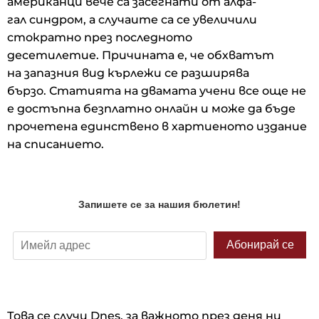
американци вече са засегнати от алфа-
гал синдром, а случаите са се увеличили
стократно през последното
десетилетие. Причината е, че обхватът
на запазния вид кърлежи се разширява
бързо. Статията на двамата учени все още не
е достъпна безплатно онлайн и може да бъде
прочетена единствено в хартиеното издание
на списанието.
Това се случи Dnes, за важното през деня ни