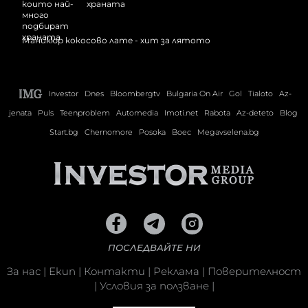
храната
Маникюр кокосово лате - хит за лятото
Investor
Dnes
Bloombergtv
Bulgaria On Air
Gol
Tialoto
Az-
jenata
Puls
Teenproblem
Automedia
Imoti.net
Rabota
Az-deteto
Blog
Start.bg
Chernomore
Posoka
Boec
Megavselena.bg
ПОСЛЕДВАЙТЕ НИ
За нас
|
Екип
|
Контакти
|
Реклама
|
Поверителност
|
Условия за ползване
|