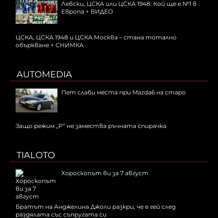
Левски, ЦСКА или ЦСКА 1948: Кой ще е №1 в
Европа + ВИДЕО
ЦСКА, ЦСКА 1948 и ЦСКА Москва – стана тотално
объркване + СНИМКА
AUTOMEDIA
Пет слаби места при Mazda6 на старо
Защо режим „P“ не замества ръчната спирачка
TIALOTO
Хороскопът ви за 7 август
Братът на Анджелина Джоли разкри, че е гей след
раздялата със съпругата си