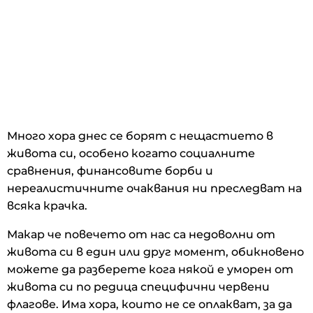
Много хора днес се борят с нещастието в
живота си, особено когато социалните
сравнения, финансовите борби и
нереалистичните очаквания ни преследват на
всяка крачка.
Макар че повечето от нас са недоволни от
живота си в един или друг момент, обикновено
можете да разберете кога някой е уморен от
живота си по редица специфични червени
флагове. Има хора, които не се оплакват, за да