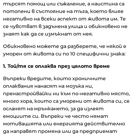
търсят помощ или съжаление, а наистина са
потопени в състояние на тъга, което влияе
негативно на всеки аспект от живота им. Те
се чувстват в задънена улица и обикновено не
знаят как да се измъкнат от нея.
Обикновено можете да разберете, че някой е
уморен от живота си по 10 специфични знака:
1. Той/тя се оплаква през цялото време
Въпреки вредите, които хроничните
оплаквания нанасят на мозъка ни,
пренастройвайки ни към по-негативно място,
много хора, които са уморени от живота си, се
осланят на мрънкането, за да излеят
емоциите си. Въпреки че често нямат
мотивацията или енергията действително
да направят промяна или да предприемат