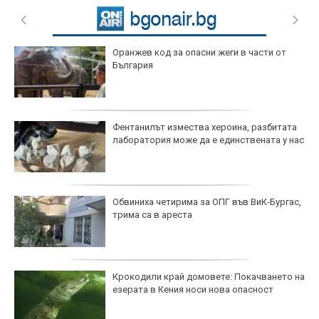
Оранжев код за опасни жеги в части от
България
Фентанилът измества хероина, разбитата
лаборатория може да е единствената у нас
Обвиниха четирима за ОПГ във ВиК-Бургас,
трима са в ареста
Крокодили край домовете: Покачването на
езерата в Кения носи нова опасност