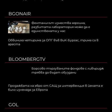
BGONAIR
Фентанилът измества хероина,
разбитата лаборатория може да е
единствената у нас
Обвиниха четирима за ОПГ във ВиК-Бургас, трима са в
ареста
BLOOMBERGTV
Борсово търгуваните фондове с ливъридж
трябва да бъдат обуздани
Продажбата на евро от САЩ за интервенция в йената е
било изненада за Европа
GOL