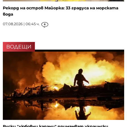
Рекорд на остров Майорка: 33 градуса на морската
вода
07.08.2026 | 06:45 ч.
6
ВОДЕЩИ
Руски "любовни капани" примамват украински