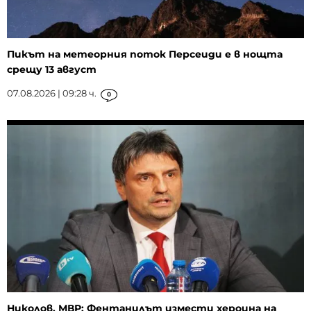
Пикът на метеорния поток Персеиди е в нощта
срещу 13 август
07.08.2026 | 09:28 ч.
0
Николов, МВР: Фентанилът измести хероина на