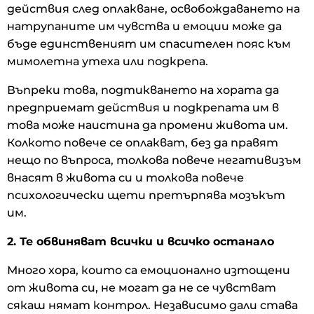
действия след оплакване, освобождаването на
натрупаните им чувства и емоции може да
бъде единственият им спасителен пояс към
мимолетна утеха или подкрепа.
Въпреки това, подтикването на хората да
предприемат действия и подкрепата им в
това може наистина да промени живота им.
Колкото повече се оплакват, без да правят
нещо по въпроса, толкова повече негативизъм
внасят в живота си и толкова повече
психологически щети претърпява мозъкът
им.
2. Те обвиняват всички и всичко останало
Много хора, които са емоционално изтощени
от живота си, не могат да не се чувстват
сякаш нямат контрол. Независимо дали става