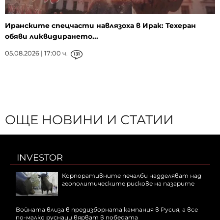
Иранските спецчасти навлязоха в Ирак: Техеран
обяви ликвидирането...
05.08.2026 | 17:00 ч.
131
ОЩЕ НОВИНИ И СТАТИИ
INVESTOR
Корпоративните печалби надделяват над
геополитическите рискове на пазарите
Войната влиза в предизборната кампания в Русия, а все
по-малко руснаци вярват в победата