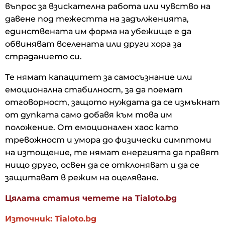
въпрос за взискателна работа или чувство на
давене под тежестта на задълженията,
единствената им форма на убежище е да
обвиняват вселената или други хора за
страданието си.
Те нямат капацитет за самосъзнание или
емоционална стабилност, за да поемат
отговорност, защото нуждата да се измъкнат
от дупката само добавя към това им
положение. От емоционален хаос като
тревожност и умора до физически симптоми
на изтощение, те нямат енергията да правят
нищо друго, освен да се отклоняват и да се
защитават в режим на оцеляване.
Цялата статия четете на Tialoto.bg
Източник: Tialoto.bg