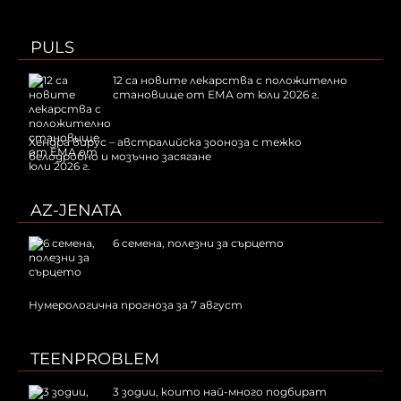
PULS
12 са новите лекарства с положително
становище от ЕМА от юли 2026 г.
Хендра вирус – австралийска зооноза с тежко
белодробно и мозъчно засягане
AZ-JENATA
6 семена, полезни за сърцето
Нумерологична прогноза за 7 август
TEENPROBLEM
3 зодии, които най-много подбират