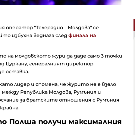
 оператор "Телерадио – Молдова" се
йто избухна веднага след
финала на
 на молдовското жури да даде само 3 точки
ад Цуркану, генералният директор
де оставка.
то лидер и спомена, че журито не е взело
ежду Република Молдова, Румъния и
послание за братските отношения с Румъния
крайна.
то Полша получи максималния