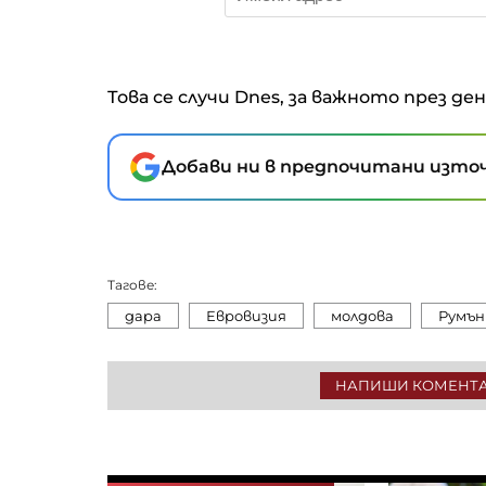
Това се случи Dnes, за важното през де
Добави ни в предпочитани източ
Тагове:
дара
Евровизия
молдова
Румън
НАПИШИ КОМЕНТ