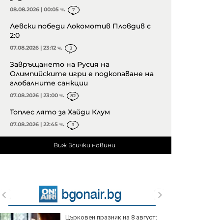
08.08.2026 | 00:05 ч.
7
Левски победи Локомотив Пловдив с
2:0
07.08.2026 | 23:12 ч.
3
Завръщането на Русия на
Олимпийските игри е подкопаване на
глобалните санкции
07.08.2026 | 23:00 ч.
82
Топлес лято за Хайди Клум
07.08.2026 | 22:45 ч.
3
Виж всички новини
Църковен празник на 8 август: