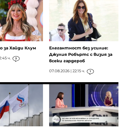
о за Хайди Клум
Елегантност без усилие:
Джулия Робъртс с визия за
2:45 ч.
3
всеки гардероб
07.08.2026 | 22:15 ч.
1