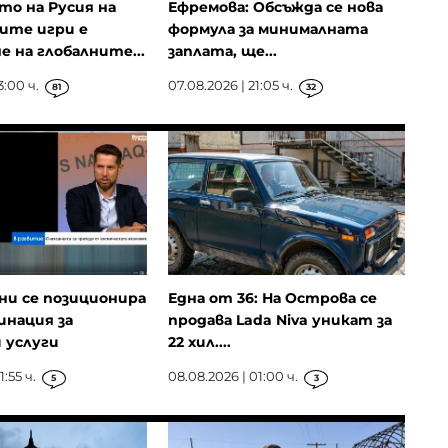
о на Русия на
Ефремова: Обсъжда се нова
ите игри е
формула за минималната
е на глобалните...
заплата, ще...
3:00 ч.
07.08.2026 | 21:05 ч.
81
32
ни се позиционира
Една от 36: На Острова се
инация за
продава Lada Niva уникат за
 услуги
22 хил....
:55 ч.
08.08.2026 | 01:00 ч.
5
3