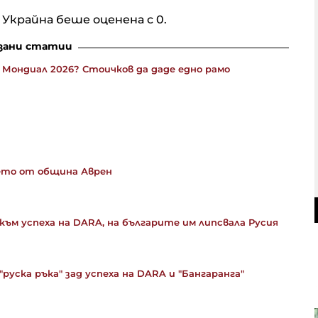
 Украйна беше оценена с 0.
зани статии
 Мондиал 2026? Стоичков да даде едно рамо
рето от община Аврен
към успеха на DARA, на българите им липсвала Русия
"руска ръка" зад успеха на DARA и "Бангаранга"
S&P 500 записа нов рекорд в