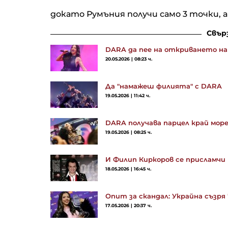
докато Румъния получи само 3 точки, а
Свър
DARA да пее на откриването на
20.05.2026 | 08:23 ч.
Да "намажеш филията" с DARA
19.05.2026 | 11:42 ч.
DARA получава парцел край мо
19.05.2026 | 08:25 ч.
И Филип Киркоров се присламчи 
18.05.2026 | 16:45 ч.
Опит за скандал: Украйна съзря 
17.05.2026 | 20:37 ч.