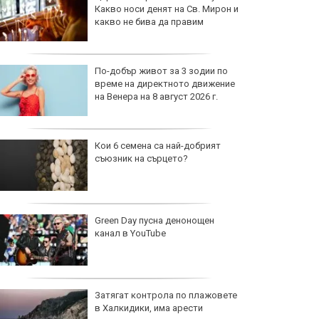
Какво носи денят на Св. Мирон и
какво не бива да правим
По-добър живот за 3 зодии по
време на директното движение
на Венера на 8 август 2026 г.
Кои 6 семена са най-добрият
съюзник на сърцето?
Green Day пусна денонощен
канал в YouTube
Затягат контрола по плажовете
в Халкидики, има арести