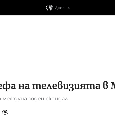
Днес | 4
ефа на телевизията в 
а международен скандал
70