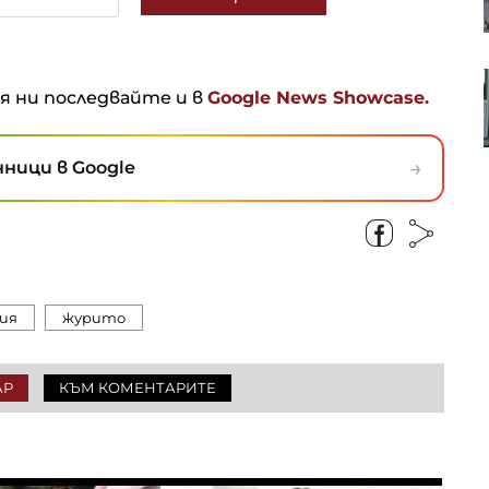
авточасти расте
Анализатор: За Тръмп ще е по-
ня ни последвайте и в
Google News Showcase.
лесно да прехвърли войната
срещу Иран на следващия
президент
→
ници в Google
ия
журито
АР
КЪМ КОМЕНТАРИТЕ