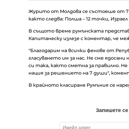
Журито от Молдова се състоеше от 7 
както следва: Полша – 12 точки, Израел 
В същото време румънската представи
Капитанеску излезе с коментар, че ме
"Благодарим на всички фенове от Репуб
гласуването им за нас. Не сме ядосан
си така, както сметна за правилно. Не
нация за решението на 7 души", комен
В крайното класиране Румъния се наре