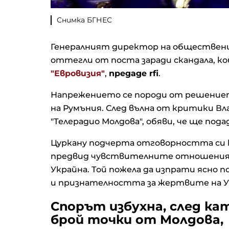
Снимка БГНЕС
Генералният директор на обществения
оттегли от поста заради скандала, ко
"Евровизия"
,
предаде rfi
.
Напрежението се породи от решението
на Румъния. След вълна от критики Вл
"Телерадио Молдова", обяви, че ще пода
Цуркану подчерта отговорността си ка
предвид чувствителните отношения м
Украйна. Той пожела да изпрати ясно 
и признателността за жертвите на У
Спорът избухна, след ка
брой точки от Молдова,