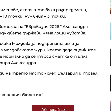
очакване на отварянето на
Ормузкия проток
членове, а точките бяха разпределени,
– 10 точки, Румъния – 3 точки.
Кадър на деня за 7 август
телка на "Евровизия 2026 " Александра
жду двете държави няма лоши чувства.
лика Молдова за подкрепата им и за
и на молдовското жури, което даде оценките
Кредитите у нас нараснаха с
повече от 16% за година до
 е нормално да се търси сметка от цяла
близо 66 млрд. евро в края на
тира Александра.
юни
ди на трето място - след България и Израел.
Апелативният съд не позволи на
Тръмп да строи новата бална
зала в Белия дом
Проучване: Дълговата тежест за
германските доставчици на