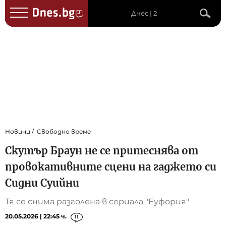
Днес | 2
Новини
Свободно време
Скутър Браун не се притеснява от
провокативните сцени на гаджето си
Сидни Суийни
Тя се снима разголена в сериала "Еуфория"
20.05.2026 | 22:45 ч.
11