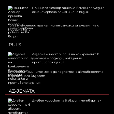
Принцеса Леонор прикова всички погледи с
огненочервена рокля и нова визия
Топ 9 тенденции при летните сандали за елегантна и
модерна визия
PULS
Лазерна литотрипсия на конкремент в
уретера – подходи, показания и
противопоказания
Мултивитамините може да подпомогне активността
в напреднала възраст
AZ-JENATA
Дневен хороскоп за 6 август, четвъртък