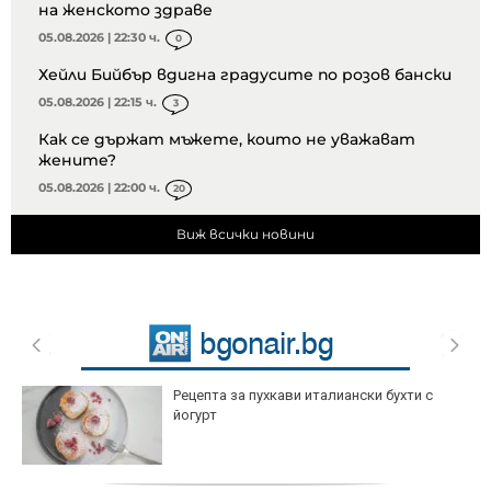
на женското здраве
05.08.2026 | 22:30 ч.
0
Хейли Бийбър вдигна градусите по розов бански
05.08.2026 | 22:15 ч.
3
Как се държат мъжете, които не уважават
жените?
05.08.2026 | 22:00 ч.
20
Виж всички новини
Рецепта за пухкави италиански бухти с
йогурт