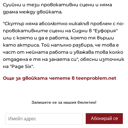
Суийни и тези провокативни сцени и няма
драма между двойката.
"Скутър няма абсолютно никакъв проблем с по-
провокативните сцени на Сидни в "Eуфория"
или с която и да е работа, която тя върши
като актриса. Той напълно разбира, че това е
част от нейната работа и уважава това колко
отдадена е тя на занаята си", обясни източник
на "Page Six".
Още за двойката четете в teenproblem.net