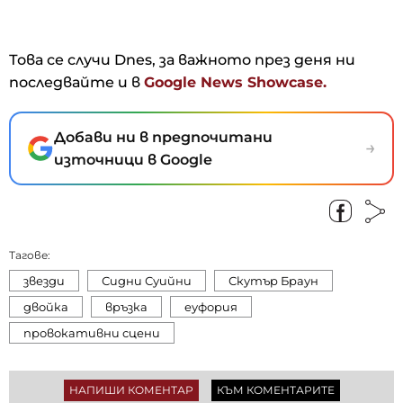
Това се случи Dnes, за важното през деня ни
последвайте и в
Google News Showcase.
Добави ни в предпочитани
→
източници в Google
Тагове:
звезди
Сидни Суийни
Скутър Браун
двойка
връзка
еуфория
провокативни сцени
НАПИШИ КОМЕНТАР
КЪМ КОМЕНТАРИТЕ