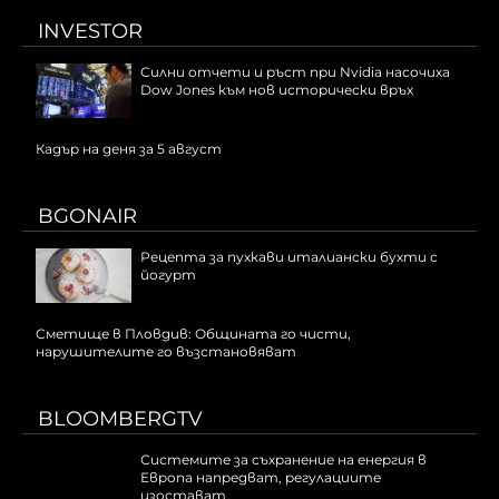
INVESTOR
Силни отчети и ръст при Nvidia насочиха
Dow Jones към нов исторически връх
Кадър на деня за 5 август
BGONAIR
Рецепта за пухкави италиански бухти с
йогурт
Сметище в Пловдив: Общината го чисти,
нарушителите го възстановяват
BLOOMBERGTV
Системите за съхранение на енергия в
Европа напредват, регулациите
изостават