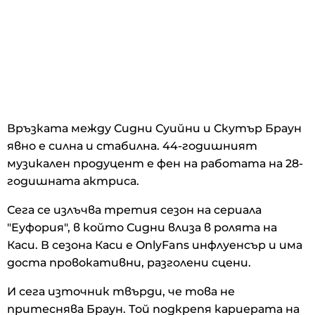
Връзката между Сидни Суийни и Скутър Браун
явно е силна и стабилна. 44-годишният
музикален продуцент е фен на работата на 28-
годишната актриса.
Сега се излъчва третия сезон на сериала
"Eуфория", в който Сидни влиза в ролята на
Каси. В сезона Каси е OnlyFans инфлуенсър и има
доста провокативни, разголени сцени.
И сега източник твърди, че това не
притеснява Браун. Той подкрепя кариерата на