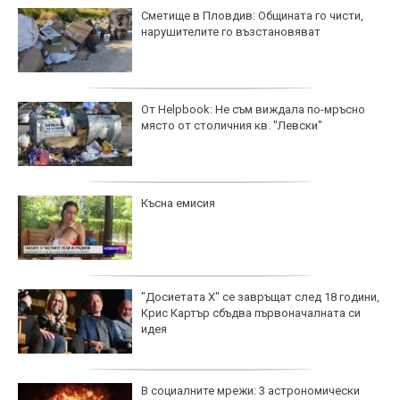
Сметище в Пловдив: Общината го чисти,
нарушителите го възстановяват
От Helpbook: Не съм виждала по-мръсно
място от столичния кв. "Левски"
Късна емисия
"Досиетата Х" се завръщат след 18 години,
Крис Картър сбъдва първоначалната си
идея
В социалните мрежи: 3 астрономически