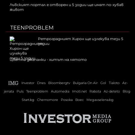
Лъвският портал е отворен и 5 зодии ще имат по-хубав
живот
TEENPROBLEM
Ретроградният Хирон ще излекува тези 5
зодии
Цветни джапанки - хитът на лятото
Investor
Dnes
Bloombergtv
Bulgaria On Air
Gol
Tialoto
Az-
jenata
Puls
Teenproblem
Automedia
Imoti.net
Rabota
Az-deteto
Blog
Start.bg
Chernomore
Posoka
Boec
Megavselena.bg