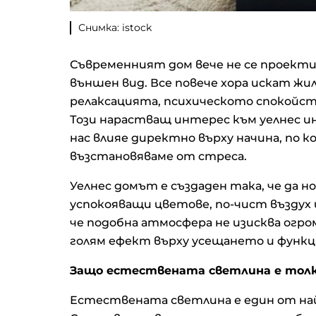
Снимка: istock
Съвременният дом вече не се проекти
външен вид. Все повече хора искат ж
релаксацията, психическото спокойст
Този нарастващ интерес към уелнес и
нас влияе директно върху начина, по к
възстановяваме от стреса.
Уелнес домът е създаден така, че да 
успокояващи цветове, по-чист въздух 
че подобна атмосфера не изисква ог
голям ефект върху усещането и функц
Защо естествената светлина е толк
Естествената светлина е един от на