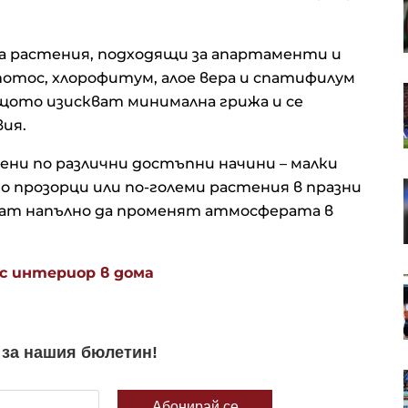
а
време на директното движение
на Венера на 8 август 2026 г.
ка растения, подходящи за апартаменти и
 потос, хлорофитум, алое вера и спатифилум
Кои 6 семена са най-добрият
ащото изискват минимална грижа и се
съюзник на сърцето?
ия.
ни по различни достъпни начини – малки
о прозорци или по-големи растения в празни
 с
Green Day пусна денонощен
о
канал в YouTube
огат напълно да променят атмосферата в
я на
с интериор в дома
оли на
Затягат контрола по плажовете
лна
в Халкидики, има арести
ест за
Късна емисия
а