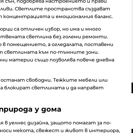
я сън, подобрява настроението и прави
ливи. Светлите пространства създават
ат концентрацията и емоционалния баланс.
рци са отличен избор, но има и много
твената светлина без големи ремонти.
в помещението, а огледалата, поставени
ат светлината към по-тъмните зони.
чни материи също позволява повече дневна
а останат свободни. Тежките мебели или
а блокират светлината и да направят
природа у дома
в уелнес дизайна, защото помагат за по-
 носи мекота, свежест и живот в интериора,
 в
По-добър живот за 3 зодии по