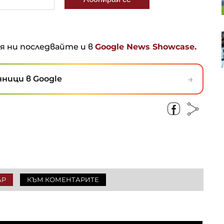
 по-
Турция внедри AI система за
та
откриване на терористични
ня ни последвайте и в
Google News Showcase.
организации
→
ници в Google
АР
КЪМ КОМЕНТАРИТЕ