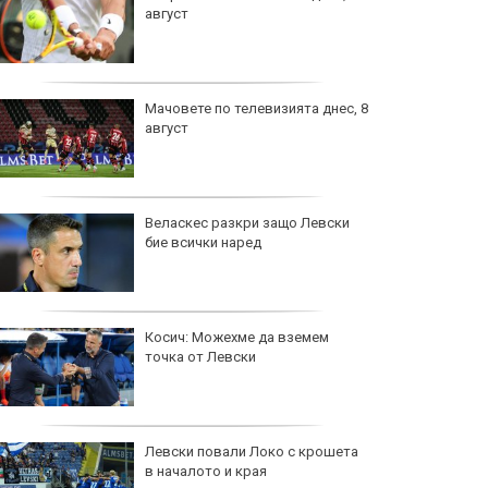
август
Мачовете по телевизията днес, 8
август
Веласкес разкри защо Левски
бие всички наред
Косич: Можехме да вземем
точка от Левски
Левски повали Локо с крошета
в началото и края