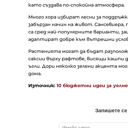
очакване на отварянето н
като създава по-спокойна атмосфера.
Ормузкия проток
Много хора избират лесни за поддръж
забързан начин на живот. Сансевиера,
Кадър на деня за 7 август
са сред най-популярните варианти, з
адаптират добре към вътрешни услов
Растенията могат да бъдат разположе
саксии върху рафтове, висящи кашпи д
Кредитите у нас нараснаха
повече от 16% за година д
ъгли. Дори няколко зелени акцента м
близо 66 млрд. евро в кра
дома.
юни
Източник:
10 бюджетни идеи за уелне
Апелативният съд не позв
Тръмп да строи новата ба
зала в Белия дом
Проучване: Дълговата теж
германските доставчици н