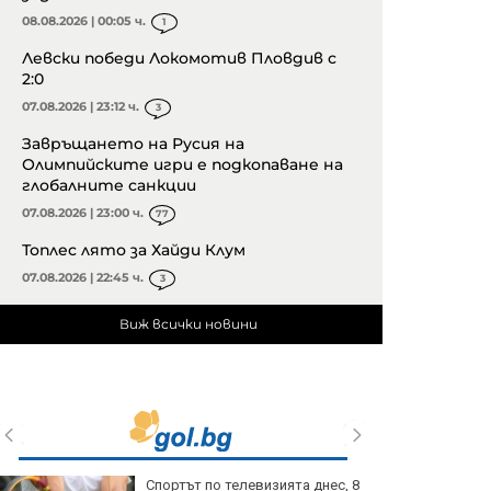
08.08.2026 | 00:05 ч.
1
Левски победи Локомотив Пловдив с
2:0
07.08.2026 | 23:12 ч.
3
Завръщането на Русия на
Олимпийските игри е подкопаване на
глобалните санкции
07.08.2026 | 23:00 ч.
77
Топлес лято за Хайди Клум
07.08.2026 | 22:45 ч.
3
Виж всички новини
Спортът по телевизията днес, 8