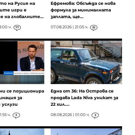
о на Русия на
Ефремова: Обсъжда се нова
ите игри е
формула за минималната
е на глобалните...
заплата, ще...
3:00 ч.
07.08.2026 | 21:05 ч.
77
32
ни се позиционира
Една от 36: На Острова се
инация за
продава Lada Niva уникат за
 услуги
22 хил....
:55 ч.
08.08.2026 | 01:00 ч.
3
2