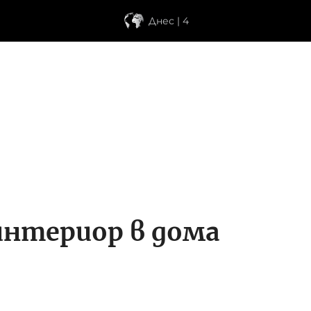
Днес | 4
 интериор в дома