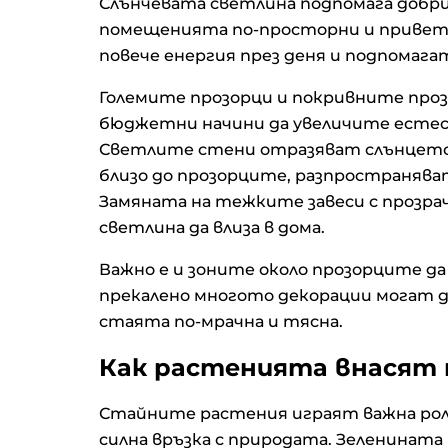
Слънчевата светлина подпомага добри
помещенията по-просторни и привет
повече енергия през деня и подпомаг
Големите прозорци и покривните прозо
бюджетни начини да увеличите естес
Светлите стени отразяват слънцето 
близо до прозорците, разпространяв
Замяната на тежките завеси с прозра
светлина да влиза в дома.
Важно е и зоните около прозорците д
прекалено многото декорации могат д
стаята по-мрачна и тясна.
Как растенията внасят 
Стайните растения играят важна роля 
силна връзка с природата. Зеленината
S&P 500 записа нов рекорд