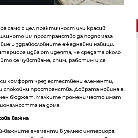
ра само с цел практичност или красив
илищното им пространство да подпомага
вие и здравословните ежедневни навици.
нтериора идва от идеята, че средата около
ойто се чувстваме, спим, работим и се
носи комфорт чрез естествени елементи,
и спокойни пространства. Добрата новина е,
ромен бюджет. Малките промени често имат
ионалността на дома.
ова важна
й-важните елементи в уелнес интериора.