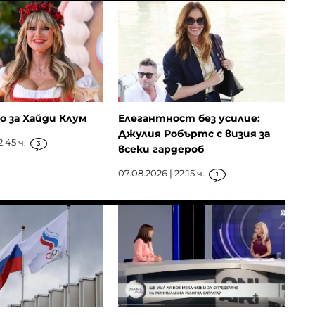
о за Хайди Клум
Елегантност без усилие:
Джулия Робъртс с визия за
2:45 ч.
3
всеки гардероб
07.08.2026 | 22:15 ч.
1