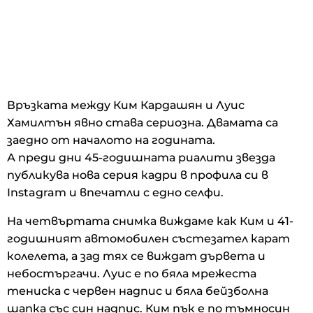
Връзката между Ким Кардашян и Луис
Хамилтън явно става сериозна. Двамата са
заедно от началото на годината.
А преди дни 45-годишната риалити звезда
публикува нова серия кадри в профила си в
Instagram и впечатли с едно селфи.
На четвъртата снимка виждаме как Ким и 41-
годишният автомобилен състезател карат
колелета, а зад тях се виждат дървета и
небостъргачи. Луис е по бяла мрежеста
тениска с червен надпис и бяла бейзболна
шапка със син надпис. Ким пък е по тъмносин