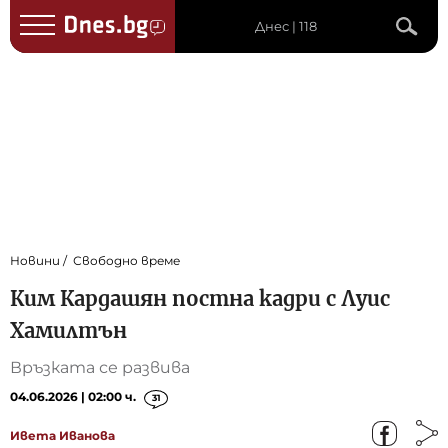
Днес | 118
Новини
Свободно време
Ким Кардашян постна кадри с Луис
Хамилтън
Връзката се развива
04.06.2026 | 02:00 ч.
31
Ивета Иванова