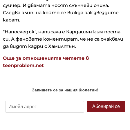
суичер. И двамата носят слънчеви очила.
Следва клип, на който се вижда как звездите
карат.
"Напоследък", написала е Кардашян към поста
си. А феновете коментират, че не са очаквали
да видят кадри с Хамилтън.
Още за отношенията четете в
teenproblem.net