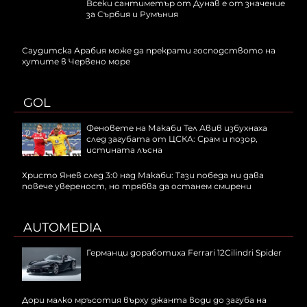
Всеки сантиметър от Дунав е от значение
за Сърбия и Румъния
Саудитска Арабия може да прекрати господството на
хутите в Червено море
GOL
Феновете на Макаби Тел Авив избухнаха
след загубата от ЦСКА: Срам и позор,
истината лъсна
Христо Янев след 3:0 над Макаби: Тази победа ни дава
повече увереност, но трябва да останем смирени
AUTOMEDIA
Германци доработиха Ferrari 12Cilindri Spider
Дори малко мръсотия върху джанта води до загуба на