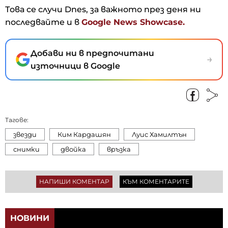
Това се случи Dnes, за важното през деня ни
последвайте и в
Google News Showcase.
Добави ни в предпочитани
→
източници в Google
Тагове:
звезди
Ким Кардашян
Луис Хамилтън
снимки
двойка
връзка
НАПИШИ КОМЕНТАР
КЪМ КОМЕНТАРИТЕ
НОВИНИ