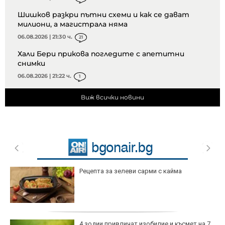
Шишков разкри пътни схеми и как се дават
милиони, а магистрала няма
06.08.2026 | 21:30 ч.
21
Хали Бери прикова погледите с апетитни
снимки
06.08.2026 | 21:22 ч.
1
Виж всички новини
Рецепта за зелеви сарми с кайма
4 зодии привличат изобилие и късмет на 7