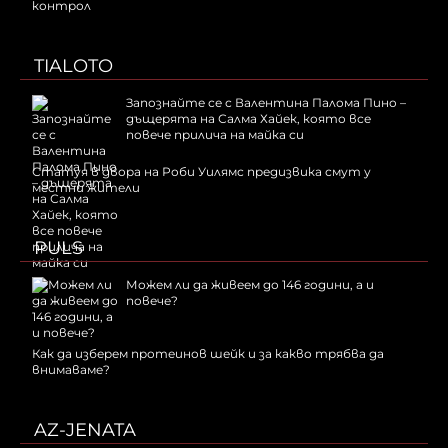
контрол
TIALOTO
Запознайте се с Валентина Палома Пино –
дъщерята на Салма Хайек, която все
повече прилича на майка си
Статуя в двора на Роби Уилямс предизвика смут у
местни жители
PULS
Можем ли да живеем до 146 години, а и
повече?
Как да изберем протеинов шейк и за какво трябва да
внимаваме?
AZ-JENATA