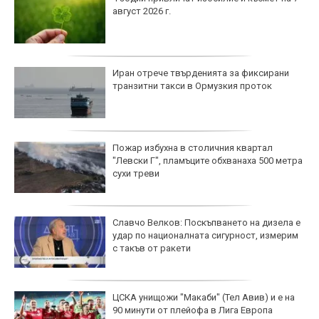
август 2026 г.
Иран отрече твърденията за фиксирани
транзитни такси в Ормузкия проток
Пожар избухна в столичния квартал
"Левски Г", пламъците обхванаха 500 метра
сухи треви
Славчо Велков: Поскъпването на дизела е
удар по националната сигурност, измерим
с такъв от ракети
ЦСКА унищожи "Макаби" (Тел Авив) и е на
90 минути от плейофа в Лига Европа