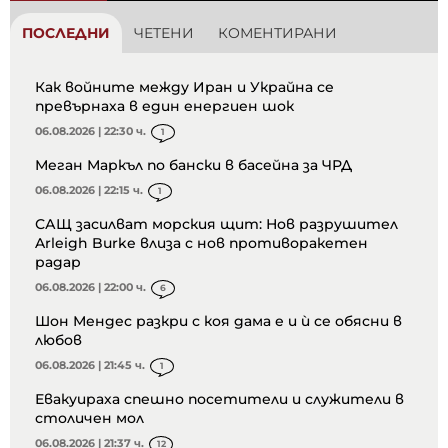
ПОСЛЕДНИ
ЧЕТЕНИ
КОМЕНТИРАНИ
Как войните между Иран и Украйна се
превърнаха в един енергиен шок
06.08.2026 | 22:30 ч.
1
Меган Маркъл по бански в басейна за ЧРД
06.08.2026 | 22:15 ч.
1
САЩ засилват морския щит: Нов разрушител
Arleigh Burke влиза с нов противоракетен
радар
06.08.2026 | 22:00 ч.
6
Шон Мендес разкри с коя дама е и ѝ се обясни в
любов
06.08.2026 | 21:45 ч.
1
Евакуираха спешно посетители и служители в
столичен мол
06.08.2026 | 21:37 ч.
12