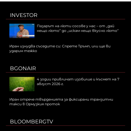
INVESTOR
Пазарът на люти сосове у нас – от „дай
нещо люто“ до „искам нещо вкусно люто“
Иран изнудва съседите си: Спрете Тръмп, или ще ви
ударим тежко
BGONAIR
4 зодии привличат изобилие и късмет на 7
август 2026 г.
Иран отрече твърденията за фиксирани транзитни
такси в Ормузкия проток
BLOOMBERGTV