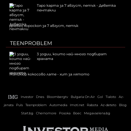
Таро карта за 7 август, петък - Деветка
пентакли
Дневен хороскоп за 7 август, петък
TEENPROBLEM
3 зодии, които най-много подбират
храната
Маникюр кокосово лате - хит за лятото
Investor
Dnes
Bloombergtv
Bulgaria On Air
Gol
Tialoto
Az-
jenata
Puls
Teenproblem
Automedia
Imoti.net
Rabota
Az-deteto
Blog
Start.bg
Chernomore
Posoka
Boec
Megavselena.bg