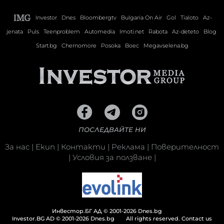
Investor
Dnes
Bloombergtv
Bulgaria On Air
Gol
Tialoto
Az-
jenata
Puls
Teenproblem
Automedia
Imoti.net
Rabota
Az-deteto
Blog
Start.bg
Chernomore
Posoka
Boec
Megavselena.bg
ПОСЛЕДВАЙТЕ НИ
За нас
|
Екип
|
Контакти
|
Реклама
|
Поверителност
|
Условия за ползване
|
Инвестор.БГ АД © 2001-2026 Dnes.bg
Investor.BG AD © 2001-2026 Dnes.bg
All rights reserved.
Contact us