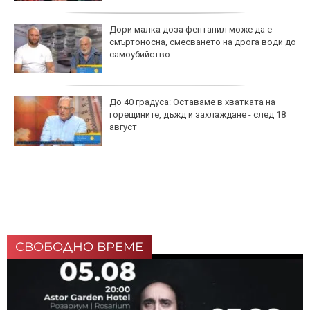
Дори малка доза фентанил може да е
смъртоносна, смесването на дрога води до
самоубийство
До 40 градуса: Оставаме в хватката на
горещините, дъжд и захлаждане - след 18
август
СВОБОДНО ВРЕМЕ