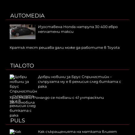
AUTOMEDIA
Изоставена Honda натрупа 30 400 евро
неплатени такси
Кратък тест решава дали може да работите в Toyota
TIALOTO
Добри новини за Брус Спрингстийн –
съпругата му е в ремисия след битката с
рака
Кристиано Роналдо се похвали с 41 ултраскъпи
автомобила
PULS
Как съкращенията на матката влияят