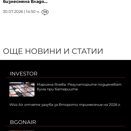
бизнесмена Владо...
30.07.2026 | 14:50 ч.
115
ОЩЕ НОВИНИ И СТАТИИ
INVESTOR
Марияна Янева: Регулаторите подценяват
бума при батериите
Wizz Air отчете загуба за второто тримесечие на 2026 г.
BGONAIR