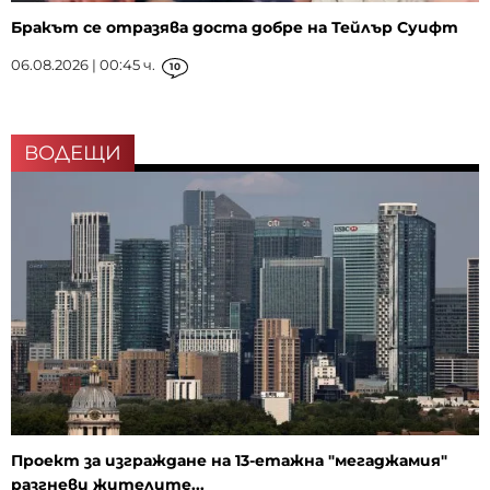
Бракът се отразява доста добре на Тейлър Суифт
06.08.2026 | 00:45 ч.
10
ВОДЕЩИ
Проект за изграждане на 13-етажна "мегаджамия"
разгневи жителите...