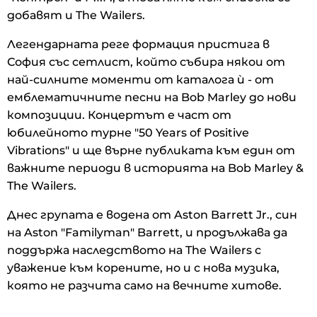
добавят и The Wailers.
Легендарната реге формация пристига в
София със сетлист, който събира някои от
най-силните моменти от каталога ѝ - от
емблематичните песни на Bob Marley до нови
композиции. Концертът е част от
юбилейното турне "50 Years of Positive
Vibrations" и ще върне публиката към един от
важните периоди в историята на Bob Marley &
The Wailers.
Днес групата е водена от Aston Barrett Jr., син
на Aston "Familyman" Barrett, и продължава да
поддържа наследството на The Wailers с
уважение към корените, но и с нова музика,
която не разчита само на вечните хитове.