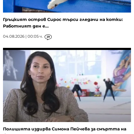
Гръцкият остров Сирос търси гледачи на котки:
Работният ден е...
04.08.2026 | 00:05 ч.
29
Полицията издирва Симона Пейчева за смъртта на