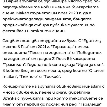
и Варна групата бързо намира място сред по-
разпознаваемите нови имена на българската
сцена. Макар турнето им през 2020 г. да е
прекъснато заради пандемията, бандата
продължава да събира публика с участия по
фестивали и открити сцени.
Следват още два студийни албума. С "Един гъз
място в Рая" от 2021 г. "Таралеща" печели
отличията "Песен на годината" и "Победител
на годината" от радио Z-Rock в класацията
"Трамплин". Година по-късно излиза "Идея за сън",
в който влизат осем песни, сред които "Окачен
таван", "Тъмно е" и "Тролей".
Концертите на групата обикновено минават с
много движение, пеене и онази директна
връзка с публиката, при която текстовете се
знаят от първия до последния ред. "Таралеща"