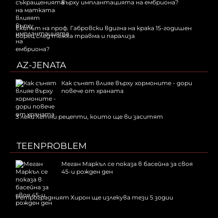
върху имплантацията на ембриона?
Екипът на проф. Габровски вдигна на крака 15-годишен
борец след тежка травма и парализа
AZ-JENATA
Как сънят влияе върху хормоните - дори
повече от храната
3 леки летни рецепти, които ще ви заситят
TEENPROBLEM
Меган Маркъл се показа в басейна за своя
45-и рожден ден
Ретроградният Хирон ще излекува тези 5 зодии