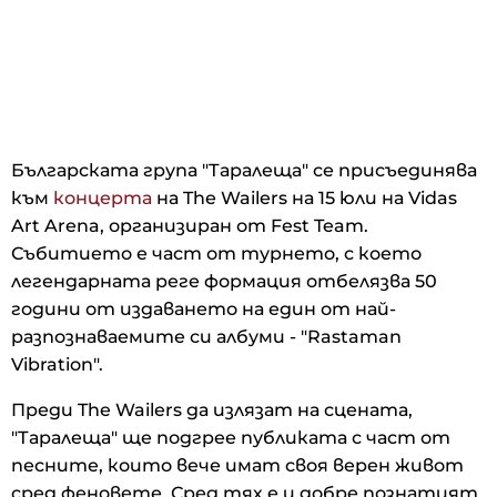
Българската група "Таралеща" се присъединява
към
концерта
на The Wailers на 15 юли на Vidas
Art Arena, организиран от Fest Team.
Събитието е част от турнето, с което
легендарната реге формация отбелязва 50
години от издаването на един от най-
разпознаваемите си албуми - "Rastaman
Vibration".
Преди The Wailers да излязат на сцената,
"Таралеща" ще подгрее публиката с част от
песните, които вече имат своя верен живот
сред феновете. Сред тях е и добре познатият