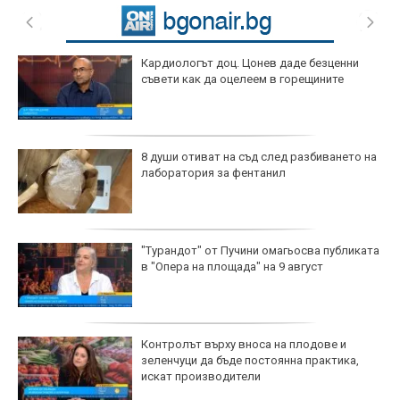
Кардиологът доц. Цонев даде безценни
съвети как да оцелеем в горещините
8 души отиват на съд след разбиването на
лаборатория за фентанил
"Турандот" от Пучини омагьосва публиката
в "Опера на площада" на 9 август
Контролът върху вноса на плодове и
зеленчуци да бъде постоянна практика,
искат производители