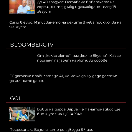
До 40 градуса: Оставаме в хватката на
горещините, дъжд и захлаждане - след 18
август
Само в евро: Изписването на цените в лева приключва на
9 август
BLOOMBERGTV
От „колко люто“ към „колко вкусно“: Как се
променя пазарът на лютиви сосове
ЕС затегна правилата за AI, но може да му даде достъп
до личните данни
GOL
Бивш на Барса вярва, че Панатинайкос ще
бие шута на ЦСКА 1948
Посрещнаха Возиня като рок звезда в Чили