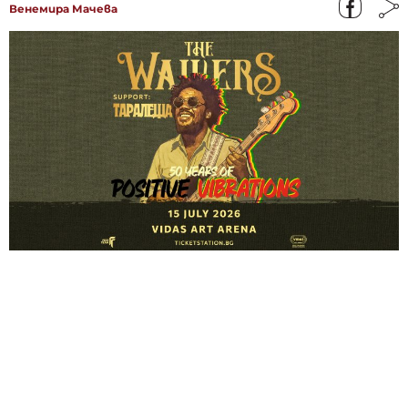
Венемира Мачева