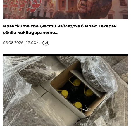
Иранските спецчасти навлязоха в Ирак: Техеран
обяви ликвидирането...
05.08.2026 | 17:00 ч.
129