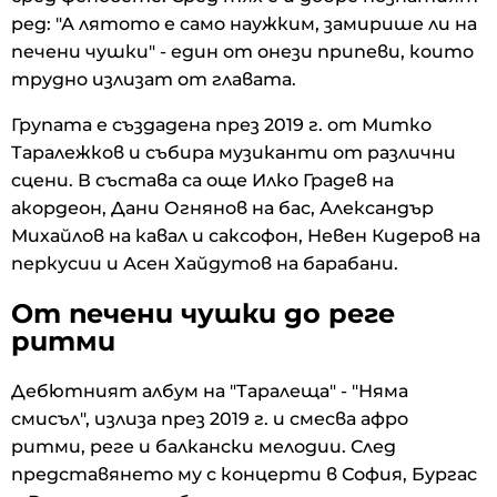
ред: "А лятото е само наужким, замирише ли на
печени чушки" - един от онези припеви, които
трудно излизат от главата.
Групата е създадена през 2019 г. от Митко
Таралежков и събира музиканти от различни
сцени. В състава са още Илко Градев на
акордеон, Дани Огнянов на бас, Александър
Михайлов на кавал и саксофон, Невен Кидеров на
перкусии и Асен Хайдутов на барабани.
От печени чушки до реге
ритми
Дебютният албум на "Таралеща" - "Няма
смисъл", излиза през 2019 г. и смесва афро
ритми, реге и балкански мелодии. След
представянето му с концерти в София, Бургас