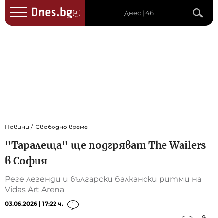
Днес | 46
Новини
Свободно време
"Таралеща" ще подгряват The Wailers
в София
Реге легенди и български балкански ритми на
Vidas Art Arena
03.06.2026 | 17:22 ч.
1