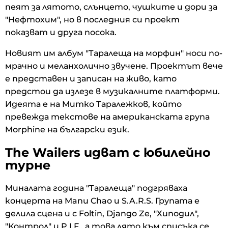
пеят за лятото, слънцето, чушките и дори за
"Нефтохим", но в последния си проект
показват и друга посока.
Новият им албум "Таралеща на морфин" носи по-
мрачно и меланхолично звучене. Проектът вече
е представен и записан на живо, като
предстои да излезе в музикалните платформи.
Идеята е на Митко Таралежков, който
превежда текстове на американската група
Morphine на български език.
The Wailers идват с юбилейно
турне
Миналата година "Таралеща" подгряваха
концерта на Manu Chao и S.A.R.S. Групата е
делила сцена и с Foltin, Django Ze, "Хиподил",
"Контрол" и P.I.F., а това лято към списъка се