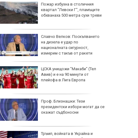
Пожар избухна в столичния
квартал "Левски Г", пламъците
обхванаха 500 метра сухи треви
Славчо Велков: Поскъпването
на дизела е удар по
националната сигурност,
измерим с такъв от ракети
ЦСКА унищожи "Макаби" (Тел
Авив) и е на 90 минути от
плейофа в Лига Европа
Проф. Близнашки: Тези
президентски избори могат да се
окажат съдбоносни
Тръмп, войната в Украйна и