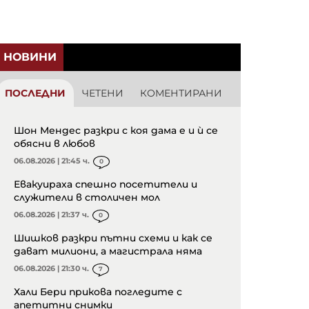
НОВИНИ
ПОСЛЕДНИ
ЧЕТЕНИ
КОМЕНТИРАНИ
Шон Мендес разкри с коя дама е и ѝ се
обясни в любов
06.08.2026 | 21:45 ч.
0
Евакуираха спешно посетители и
служители в столичен мол
06.08.2026 | 21:37 ч.
0
Шишков разкри пътни схеми и как се
дават милиони, а магистрала няма
06.08.2026 | 21:30 ч.
7
Хали Бери прикова погледите с
апетитни снимки