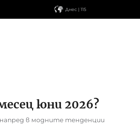
Днес | 115
месец юни 2026?
а напред в модните тенденции