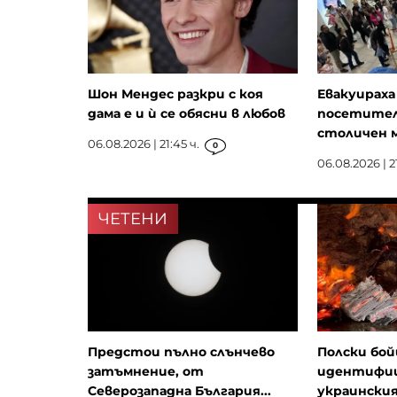
Шон Мендес разкри с коя
Евакуираха
дама е и ѝ се обясни в любов
посетител
столичен 
06.08.2026 | 21:45 ч.
0
06.08.2026 | 21
ЧЕТЕНИ
Предстои пълно слънчево
Полски бой
затъмнение, от
идентифиц
Северозападна България...
украински