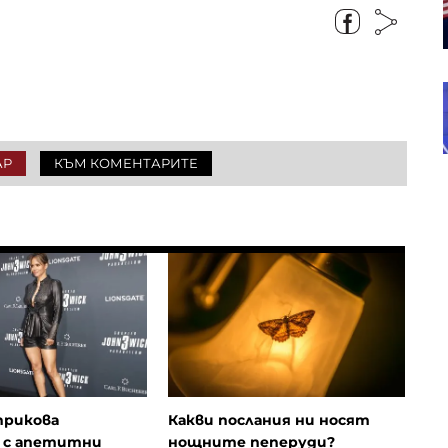
на NBA сви рязко приходите на
Warner Bros.
Rheinmetall понижи прогнозата
си за продажбите заради загубен
ключов договор
АР
КЪМ КОМЕНТАРИТЕ
прикова
Какви послания ни носят
 с апетитни
нощните пеперуди?