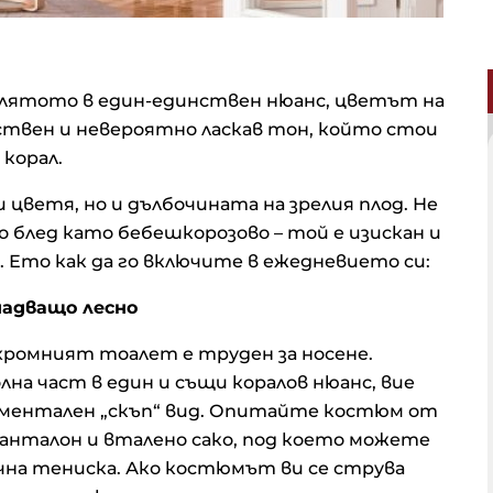
а лятото в един-единствен нюанс, цветът на
нствен и невероятно ласкав тон, който стои
 корал.
цветя, но и дълбочината на зрелия плод. Не
 блед като бебешкорозово – той е изискан и
. Ето как да го включите в ежедневието си:
надващо лесно
охромният тоалет е труден за носене.
на част в един и същи коралов нюанс, вие
ментален „скъп“ вид. Опитайте костюм от
 панталон и вталено сако, под което можете
чна тениска. Ако костюмът ви се струва