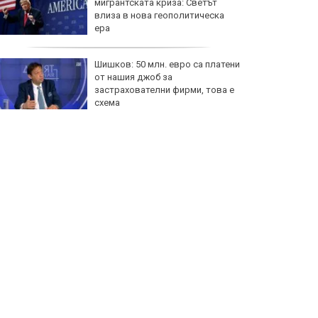
мигрантската криза: Светът
влиза в нова геополитическа
ера
Шишков: 50 млн. евро са платени
от нашия джоб за
застрахователни фирми, това е
схема