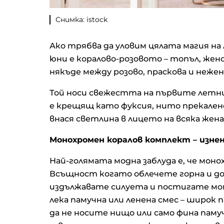
Снимка: istock
Ако трябва да уловим цялата магия н
юни е коралово-розовото – топъл, же
някъде между розово, праскова и нежен
Той носи свежестта на първите летни 
е крещящ като фуксия, нито прекалено
внася светлина в лицето на всяка жена
Монохромен коралов комплект – изне
Най-голямата модна заблуда е, че мон
Всъщност когато облечете горна и дол
издължавате силуета и постигате мо
лека памучна или ленена смес – широк
да не носите нищо или само фина паму