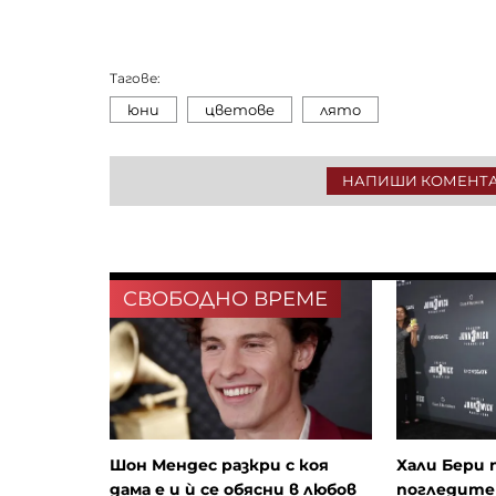
Тагове:
юни
цветове
лято
НАПИШИ КОМЕНТ
СВОБОДНО ВРЕМЕ
Шон Мендес разкри с коя
Хали Бери 
дама е и ѝ се обясни в любов
погледите