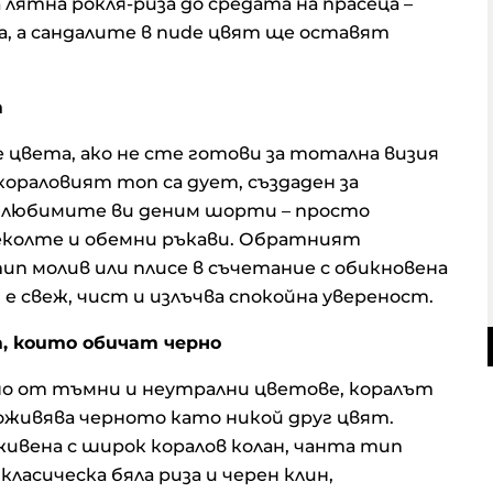
 лятна рокля-риза до средата на прасеца –
, а сандалите в nude цвят ще оставят
а
 цвета, ако не сте готови за тотална визия
кораловият топ са дует, създаден за
а любимите ви деним шорти – просто
деколте и обемни ръкави. Обратният
ип молив или плисе в съчетание с обикновена
е свеж, чист и излъчва спокойна увереност.
а, които обичат черно
но от тъмни и неутрални цветове, коралът
оживява черното като никой друг цвят.
живена с широк коралов колан, чанта тип
класическа бяла риза и черен клин,