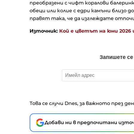
преобразени с чифт коралови балеринк
обеци или колие с едри камъни близо 
правят така, че да изглеждате отпочин
Източник:
Кой е цветът на юни 2026 
Това се случи Dnes, за важното през де
Добави ни в предпочитани източ