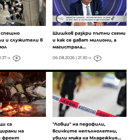
 спешно
Шишков разкри пътни схеми
и и служители в
и как се дават милиони, а
мол
магистрала...
:37 ч.
06.08.2026 | 21:30 ч.
0
7
ци са
"Ловци" на педофили,
ирани на
всичките непълнолетни,
я фронт
убили мъжа на Младежкия...