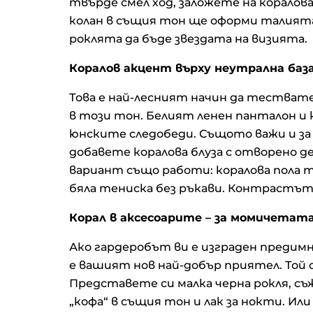
твърде смел ход, заложете на коралова
колан в същия тон ще оформи талията
роклята да бъде звездата на визията.
Коралов акцент върху неутрална баз
Това е най-лесният начин да тествате
в този тон. Белият ленен панталон и 
юнските следобеди. Същото важи и з
добавете коралова блуза с отворено 
вариант също работи: коралова пола т
бяла тениска без ръкави. Контрастът 
Корал в аксесоарите – за момичетат
Ако гардеробът ви е изграден предим
е вашият нов най-добър приятел. Той 
Представете си малка черна рокля, съ
„кофа“ в същия тон и лак за нокти. Или 