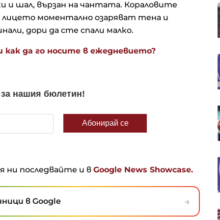
и и шал, вързан на чантата. Кораловите
ЕС заплашва да спре безвизовия
достъп на 5 карибски страни
до лицето моментално озаряват тена и
заради "златните" им паспорти
али, дори да сте спали малко.
и как да го носите в ежедневието?
Европейските индекси
продължават серията си от
рекорди
Възможно ли е България да се
върне към бюджетни излишъци?
ЕК и Испания обсъждат
ня ни последвайте и в
Google News Showcase.
допълнителна финансова
подкрепа след мигрантската
криза в Сеута
→
ници в Google
Загубата на права за излъчване