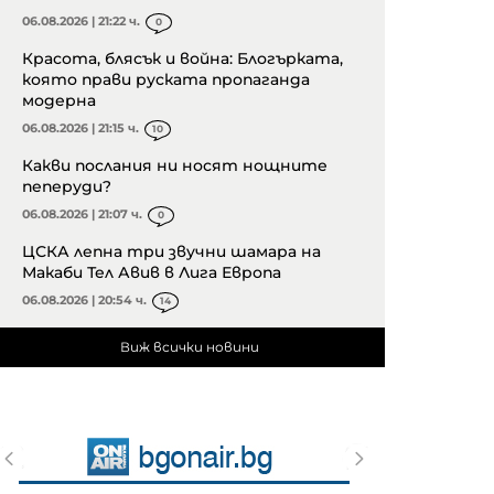
06.08.2026 | 21:22 ч.
0
Красота, блясък и война: Блогърката,
която прави руската пропаганда
модерна
06.08.2026 | 21:15 ч.
10
Какви послания ни носят нощните
пеперуди?
06.08.2026 | 21:07 ч.
0
ЦСКА лепна три звучни шамара на
Макаби Тел Авив в Лига Европа
06.08.2026 | 20:54 ч.
14
Виж всички новини