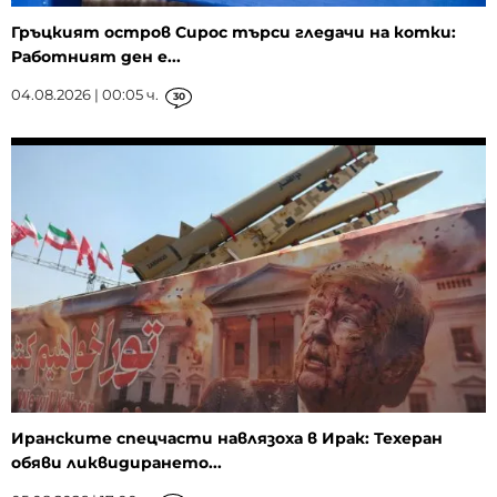
Гръцкият остров Сирос търси гледачи на котки:
Работният ден е...
04.08.2026 | 00:05 ч.
30
Иранските спецчасти навлязоха в Ирак: Техеран
обяви ликвидирането...