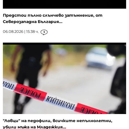
Предстои пълно слънчево затъмнение, от
Северозападна България...
06.08.2026 | 15:38 ч.
5
"Ловци" на педофили, всичките непълнолетни,
убили мъжа на Младежкия...