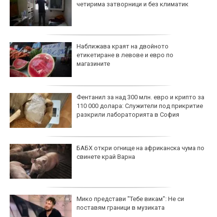
четирима затворници и без климатик
Наближава краят на двойното
етикетиране в левове и евро по
магазините
Фентанил за над 300 млн. евро и крипто за
110 000 долара: Служители под прикритие
разкрили лабораторията в София
БАБХ откри огнище на африканска чума по
свинете край Варна
Мико представи "Тебе викам": Не си
поставям граници в музиката