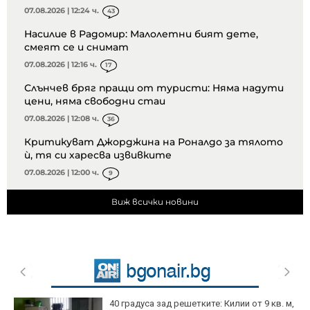
07.08.2026 | 12:24 ч.
43
Насилие в Радомир: Малолетни бият дете,
смеят се и снимат
07.08.2026 | 12:16 ч.
17
Слънчев бряг пращи от туристи: Няма надути
цени, няма свободни стаи
07.08.2026 | 12:08 ч.
36
Критикуват Джорджина на Роналдо за тялото
ѝ, тя си харесва извивките
07.08.2026 | 12:00 ч.
9
Виж всички новини
40 градуса зад решетките: Килии от 9 кв. м,