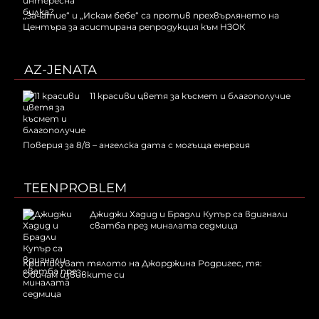
„Зачатие“ и „Искам бебе“ са против прехвърлянето на
Центъра за асистирана репродукция към НЗОК
AZ-JENATA
11 красиви цветя за късмет и благополучие
Поверия за 8/8 – ангелска дата с могъща енергия
TEENPROBLEM
Джиджи Хадид и Брадли Купър са вдигнали
сватба през миналата седмица
Критикуват тялото на Джорджина Родригес, тя:
Обичам извивките си