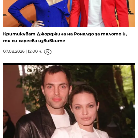
Критикуват Джорджина на Роналдо за тялото ѝ,
тя си харесва извивките
07.08.2026 | 12:00 ч.
10