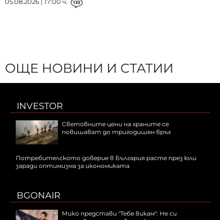
05.08.2026 | 17:00 ч.
133
ОЩЕ НОВИНИ И СТАТИИ
INVESTOR
Световните цени на храните се
повишават до тригодишен връх
Потребителското доверие в България расте през юли
заради оптимизма за икономиката
BGONAIR
Мико представи "Тебе викам": Не си