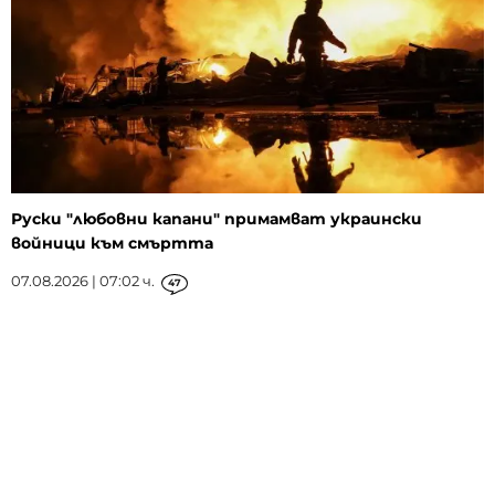
Руски "любовни капани" примамват украински
войници към смъртта
07.08.2026 | 07:02 ч.
47