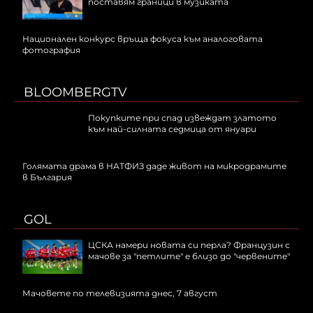
поставям граници в музиката
Национален конкурс връща фокуса към аналоговата
фотография
BLOOMBERGTV
Покупките при спад извеждат златото
към най-силната седмица от януари
Голямата драма в НАТФИЗ даде живот на микродрамите
в България
GOL
ЦСКА намери новата си перла? Французин с
мачове за "петлите" е близо до "червените"
Мачовете по телевизията днес, 7 август