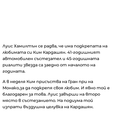
Луис Хамилтън се радва, че има подкрепата на
любимата си Ким Кардашян. 41-годишният
автомобилен състезател и 45-годишната
риалити звезда са заедно от началото на
годината.
А в неделя Ким присъства на Гран при на
Монако,за да подкрепя своя любим. И явно той е
благодарен за това. Луис завърши на второ
място в състезанието. На подиума той
изпрати въздушна целувка на Кардашян.