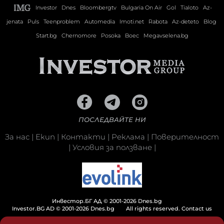
Investor
Dnes
Bloombergtv
Bulgaria On Air
Gol
Tialoto
Az-
jenata
Puls
Teenproblem
Automedia
Imoti.net
Rabota
Az-deteto
Blog
Start.bg
Chernomore
Posoka
Boec
Megavselena.bg
ПОСЛЕДВАЙТЕ НИ
За нас
|
Екип
|
Контакти
|
Реклама
|
Поверителност
|
Условия за ползване
|
Инвестор.БГ АД © 2001-2026 Dnes.bg
Investor.BG AD © 2001-2026 Dnes.bg
All rights reserved.
Contact us