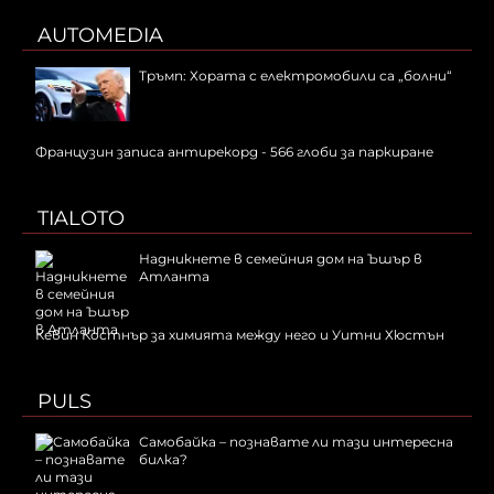
AUTOMEDIA
Тръмп: Хората с електромобили са „болни“
Французин записа антирекорд - 566 глоби за паркиране
TIALOTO
Надникнете в семейния дом на Ъшър в
Атланта
Кевин Костнър за химията между него и Уитни Хюстън
PULS
Самобайка – познавате ли тази интересна
билка?