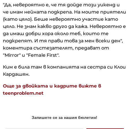
"Да, невероятно е, че тя дойде този уикенд и
че имам нейната подкрепа. На моите приятели
(като цяло). Беше невероятно участие като
цяло. Не знам какво друго да кажа. Невероятно е
да имаш добри хора около теб, които те
подкрепят. И тя прави това за мен всеки ден",
коментира състезателят, предават от
"Mirror" и "Female First".
Ким е била там в компанията на сестра си Клои
Кардашян.
Още за двойката и кадрите вижте в
teenproblem.net